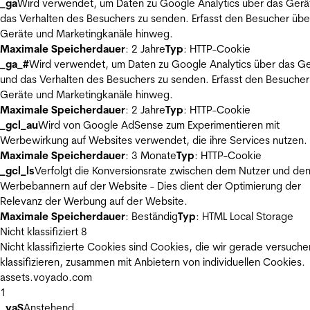
_ga
Wird verwendet, um Daten zu Google Analytics über das Gerä
das Verhalten des Besuchers zu senden. Erfasst den Besucher übe
Geräte und Marketingkanäle hinweg.
Maximale Speicherdauer
: 2 Jahre
Typ
: HTTP-Cookie
_ga_#
Wird verwendet, um Daten zu Google Analytics über das Ge
und das Verhalten des Besuchers zu senden. Erfasst den Besucher
Geräte und Marketingkanäle hinweg.
Maximale Speicherdauer
: 2 Jahre
Typ
: HTTP-Cookie
_gcl_au
Wird von Google AdSense zum Experimentieren mit
Werbewirkung auf Websites verwendet, die ihre Services nutzen.
Maximale Speicherdauer
: 3 Monate
Typ
: HTTP-Cookie
_gcl_ls
Verfolgt die Konversionsrate zwischen dem Nutzer und de
Werbebannern auf der Website - Dies dient der Optimierung der
Relevanz der Werbung auf der Website.
Maximale Speicherdauer
: Beständig
Typ
: HTML Local Storage
Nicht klassifiziert
8
Nicht klassifizierte Cookies sind Cookies, die wir gerade versuche
klassifizieren, zusammen mit Anbietern von individuellen Cookies.
assets.voyado.com
1
_vaS
Anstehend