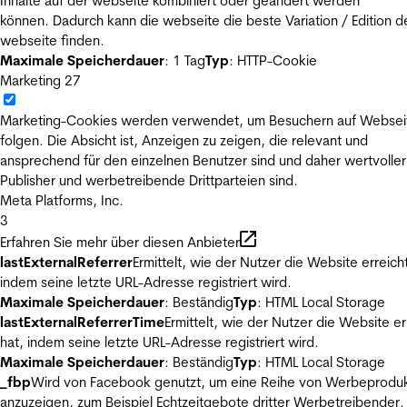
Inhalte auf der webseite kombiniert oder geändert werden
können. Dadurch kann die webseite die beste Variation / Edition d
webseite finden.
Maximale Speicherdauer
: 1 Tag
Typ
: HTTP-Cookie
Marketing
27
Marketing-Cookies werden verwendet, um Besuchern auf Websei
folgen. Die Absicht ist, Anzeigen zu zeigen, die relevant und
ansprechend für den einzelnen Benutzer sind und daher wertvoller
Publisher und werbetreibende Drittparteien sind.
Meta Platforms, Inc.
3
Erfahren Sie mehr über diesen Anbieter
lastExternalReferrer
Ermittelt, wie der Nutzer die Website erreicht
indem seine letzte URL-Adresse registriert wird.
Maximale Speicherdauer
: Beständig
Typ
: HTML Local Storage
lastExternalReferrerTime
Ermittelt, wie der Nutzer die Website er
hat, indem seine letzte URL-Adresse registriert wird.
Maximale Speicherdauer
: Beständig
Typ
: HTML Local Storage
_fbp
Wird von Facebook genutzt, um eine Reihe von Werbeprodu
anzuzeigen, zum Beispiel Echtzeitgebote dritter Werbetreibender.