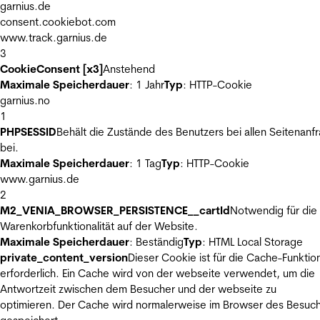
garnius.de
consent.cookiebot.com
www.track.garnius.de
3
CookieConsent [x3]
Anstehend
Maximale Speicherdauer
: 1 Jahr
Typ
: HTTP-Cookie
garnius.no
1
PHPSESSID
Behält die Zustände des Benutzers bei allen Seitenanf
bei.
Maximale Speicherdauer
: 1 Tag
Typ
: HTTP-Cookie
www.garnius.de
2
M2_VENIA_BROWSER_PERSISTENCE__cartId
Notwendig für die
Warenkorbfunktionalität auf der Website.
Maximale Speicherdauer
: Beständig
Typ
: HTML Local Storage
private_content_version
Dieser Cookie ist für die Cache-Funktio
erforderlich. Ein Cache wird von der webseite verwendet, um die
Antwortzeit zwischen dem Besucher und der webseite zu
optimieren. Der Cache wird normalerweise im Browser des Besuc