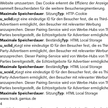
Website umzusetzen. Das Cookie erkennt die Effizienz der Anzeig
sammelt Besucherdaten für die weitere Besuchersegmentierung.
Maximale Speicherdauer
: Sitzung
Typ
: HTTP-Cookie
u_sclid
Legt eine eindeutige ID für den Besucher fest, die es Third
Advertisern ermöglicht, den Besucher mit relevanter Werbung
anzusprechen. Dieser Pairing-Service wird von Werbe-Hubs von Th
Parties bereitgestellt, die Echtzeitgebote für Advertiser ermöglich
Maximale Speicherdauer
: Beständig
Typ
: HTML Local Storage
u_sclid_r
Legt eine eindeutige ID für den Besucher fest, die es Thi
Party-Advertisern ermöglicht, den Besucher mit relevanter Werbu
anzusprechen. Dieser Pairing-Service wird von Werbe-Hubs von Th
Parties bereitgestellt, die Echtzeitgebote für Advertiser ermöglich
Maximale Speicherdauer
: Beständig
Typ
: HTML Local Storage
u_scsid_r
Legt eine eindeutige ID für den Besucher fest, die es Thi
Party-Advertisern ermöglicht, den Besucher mit relevanter Werbu
anzusprechen. Dieser Pairing-Service wird von Werbe-Hubs von Th
Parties bereitgestellt, die Echtzeitgebote für Advertiser ermöglich
Maximale Speicherdauer
: Sitzung
Typ
: HTML Local Storage
www.track.garnius.de
4