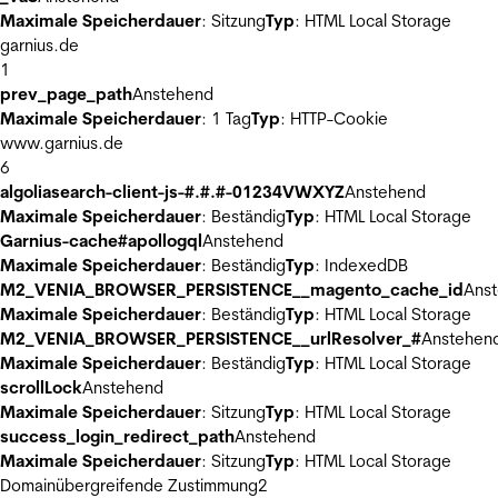
Maximale Speicherdauer
: Sitzung
Typ
: HTML Local Storage
garnius.de
1
prev_page_path
Anstehend
Maximale Speicherdauer
: 1 Tag
Typ
: HTTP-Cookie
www.garnius.de
6
algoliasearch-client-js-#.#.#-01234VWXYZ
Anstehend
Maximale Speicherdauer
: Beständig
Typ
: HTML Local Storage
Garnius-cache#apollogql
Anstehend
Maximale Speicherdauer
: Beständig
Typ
: IndexedDB
M2_VENIA_BROWSER_PERSISTENCE__magento_cache_id
Ans
Maximale Speicherdauer
: Beständig
Typ
: HTML Local Storage
M2_VENIA_BROWSER_PERSISTENCE__urlResolver_#
Anstehen
Maximale Speicherdauer
: Beständig
Typ
: HTML Local Storage
scrollLock
Anstehend
Maximale Speicherdauer
: Sitzung
Typ
: HTML Local Storage
success_login_redirect_path
Anstehend
Maximale Speicherdauer
: Sitzung
Typ
: HTML Local Storage
Domainübergreifende Zustimmung
2