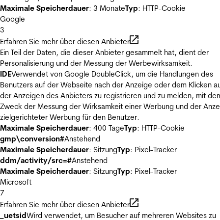
Maximale Speicherdauer
: 3 Monate
Typ
: HTTP-Cookie
Google
3
Erfahren Sie mehr über diesen Anbieter
Ein Teil der Daten, die dieser Anbieter gesammelt hat, dient der
Personalisierung und der Messung der Werbewirksamkeit.
IDE
Verwendet von Google DoubleClick, um die Handlungen des
Benutzers auf der Webseite nach der Anzeige oder dem Klicken au
der Anzeigen des Anbieters zu registrieren und zu melden, mit de
Zweck der Messung der Wirksamkeit einer Werbung und der Anze
zielgerichteter Werbung für den Benutzer.
Maximale Speicherdauer
: 400 Tage
Typ
: HTTP-Cookie
gmp\conversion#
Anstehend
Maximale Speicherdauer
: Sitzung
Typ
: Pixel-Tracker
ddm/activity/src=#
Anstehend
Maximale Speicherdauer
: Sitzung
Typ
: Pixel-Tracker
Microsoft
7
Erfahren Sie mehr über diesen Anbieter
_uetsid
Wird verwendet, um Besucher auf mehreren Websites zu