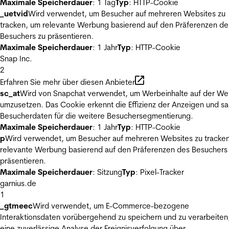
Maximale Speicherdauer
: 1 Tag
Typ
: HTTP-Cookie
_uetvid
Wird verwendet, um Besucher auf mehreren Websites zu
tracken, um relevante Werbung basierend auf den Präferenzen de
Besuchers zu präsentieren.
Maximale Speicherdauer
: 1 Jahr
Typ
: HTTP-Cookie
Snap Inc.
2
Erfahren Sie mehr über diesen Anbieter
sc_at
Wird von Snapchat verwendet, um Werbeinhalte auf der We
umzusetzen. Das Cookie erkennt die Effizienz der Anzeigen und s
Besucherdaten für die weitere Besuchersegmentierung.
Maximale Speicherdauer
: 1 Jahr
Typ
: HTTP-Cookie
p
Wird verwendet, um Besucher auf mehreren Websites zu tracke
relevante Werbung basierend auf den Präferenzen des Besuchers
präsentieren.
Maximale Speicherdauer
: Sitzung
Typ
: Pixel-Tracker
garnius.de
1
_gtmeec
Wird verwendet, um E-Commerce-bezogene
Interaktionsdaten vorübergehend zu speichern und zu verarbeiten
eine zuverlässige Analyse der Ereignisverfolgung über