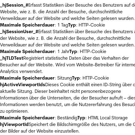
_hjSession_#
Erfasst Statistiken über Besuche des Benutzers auf d
Website, wie z. B. die Anzahl der Besuche, durchschnittliche
Verweildauer auf der Website und welche Seiten gelesen wurden.
Maximale Speicherdauer
: 1 Tag
Typ
: HTTP-Cookie
_hjSessionUser_#
Erfasst Statistiken über Besuche des Benutzers 
der Website, wie z. B. die Anzahl der Besuche, durchschnittliche
Verweildauer auf der Website und welche Seiten gelesen wurden.
Maximale Speicherdauer
: 1 Jahr
Typ
: HTTP-Cookie
_hjTLDTest
Registriert statistische Daten über das Verhalten der
Besucher auf der Website. Wird vom Website-Betreiber für intern
Analytics verwendet.
Maximale Speicherdauer
: Sitzung
Typ
: HTTP-Cookie
hjActiveViewportIds
Dieses Cookie enthält einen ID-String über 
aktuelle Sitzung. Dieser beinhaltet nicht personenbezogene
Informationen über die Unterseiten, die der Besucher aufruft – die
Informationen werden benutzt, um die Nutzererfahrung des Besuc
zu optimieren.
Maximale Speicherdauer
: Beständig
Typ
: HTML Local Storage
hjViewportId
Speichert die Bildschirmgröße des Nutzers, um die
der Bilder auf der Website einzustellen.