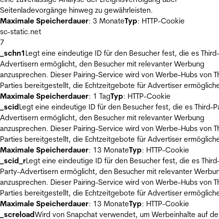
Seitenladevorgänge hinweg zu gewährleisten.
Maximale Speicherdauer
: 3 Monate
Typ
: HTTP-Cookie
sc-static.net
7
_schn1
Legt eine eindeutige ID für den Besucher fest, die es Third
Advertisern ermöglicht, den Besucher mit relevanter Werbung
anzusprechen. Dieser Pairing-Service wird von Werbe-Hubs von Th
Parties bereitgestellt, die Echtzeitgebote für Advertiser ermöglich
Maximale Speicherdauer
: 1 Tag
Typ
: HTTP-Cookie
_scid
Legt eine eindeutige ID für den Besucher fest, die es Third-P
Advertisern ermöglicht, den Besucher mit relevanter Werbung
anzusprechen. Dieser Pairing-Service wird von Werbe-Hubs von Th
Parties bereitgestellt, die Echtzeitgebote für Advertiser ermöglich
Maximale Speicherdauer
: 13 Monate
Typ
: HTTP-Cookie
_scid_r
Legt eine eindeutige ID für den Besucher fest, die es Third
Party-Advertisern ermöglicht, den Besucher mit relevanter Werbu
anzusprechen. Dieser Pairing-Service wird von Werbe-Hubs von Th
Parties bereitgestellt, die Echtzeitgebote für Advertiser ermöglich
Maximale Speicherdauer
: 13 Monate
Typ
: HTTP-Cookie
_screload
Wird von Snapchat verwendet, um Werbeinhalte auf de