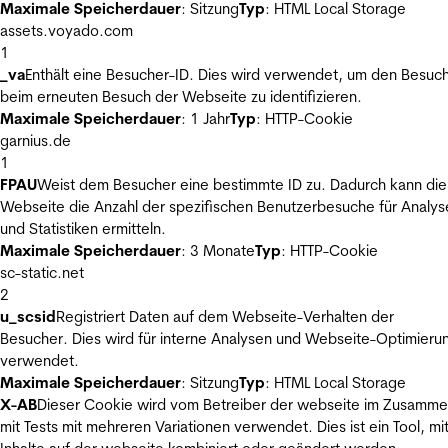
Maximale Speicherdauer
: Sitzung
Typ
: HTML Local Storage
assets.voyado.com
1
_va
Enthält eine Besucher-ID. Dies wird verwendet, um den Besuc
beim erneuten Besuch der Webseite zu identifizieren.
Maximale Speicherdauer
: 1 Jahr
Typ
: HTTP-Cookie
garnius.de
1
FPAU
Weist dem Besucher eine bestimmte ID zu. Dadurch kann die
Webseite die Anzahl der spezifischen Benutzerbesuche für Analys
und Statistiken ermitteln.
Maximale Speicherdauer
: 3 Monate
Typ
: HTTP-Cookie
sc-static.net
2
u_scsid
Registriert Daten auf dem Webseite-Verhalten der
Besucher. Dies wird für interne Analysen und Webseite-Optimieru
verwendet.
Maximale Speicherdauer
: Sitzung
Typ
: HTML Local Storage
X-AB
Dieser Cookie wird vom Betreiber der webseite im Zusamm
mit Tests mit mehreren Variationen verwendet. Dies ist ein Tool, m