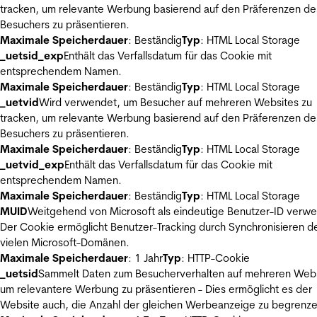
tracken, um relevante Werbung basierend auf den Präferenzen de
Besuchers zu präsentieren.
Maximale Speicherdauer
: Beständig
Typ
: HTML Local Storage
_uetsid_exp
Enthält das Verfallsdatum für das Cookie mit
entsprechendem Namen.
Maximale Speicherdauer
: Beständig
Typ
: HTML Local Storage
_uetvid
Wird verwendet, um Besucher auf mehreren Websites zu
tracken, um relevante Werbung basierend auf den Präferenzen de
Besuchers zu präsentieren.
Maximale Speicherdauer
: Beständig
Typ
: HTML Local Storage
_uetvid_exp
Enthält das Verfallsdatum für das Cookie mit
entsprechendem Namen.
Maximale Speicherdauer
: Beständig
Typ
: HTML Local Storage
MUID
Weitgehend von Microsoft als eindeutige Benutzer-ID verw
Der Cookie ermöglicht Benutzer-Tracking durch Synchronisieren de
vielen Microsoft-Domänen.
Maximale Speicherdauer
: 1 Jahr
Typ
: HTTP-Cookie
_uetsid
Sammelt Daten zum Besucherverhalten auf mehreren Webs
um relevantere Werbung zu präsentieren - Dies ermöglicht es der
Website auch, die Anzahl der gleichen Werbeanzeige zu begrenze