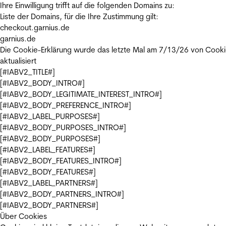
Ihre Einwilligung trifft auf die folgenden Domains zu:
Liste der Domains, für die Ihre Zustimmung gilt:
checkout.garnius.de
garnius.de
Die Cookie-Erklärung wurde das letzte Mal am 7/13/26 von
Cooki
aktualisiert
[#IABV2_TITLE#]
[#IABV2_BODY_INTRO#]
[#IABV2_BODY_LEGITIMATE_INTEREST_INTRO#]
[#IABV2_BODY_PREFERENCE_INTRO#]
[#IABV2_LABEL_PURPOSES#]
[#IABV2_BODY_PURPOSES_INTRO#]
[#IABV2_BODY_PURPOSES#]
[#IABV2_LABEL_FEATURES#]
[#IABV2_BODY_FEATURES_INTRO#]
[#IABV2_BODY_FEATURES#]
[#IABV2_LABEL_PARTNERS#]
[#IABV2_BODY_PARTNERS_INTRO#]
[#IABV2_BODY_PARTNERS#]
Über Cookies