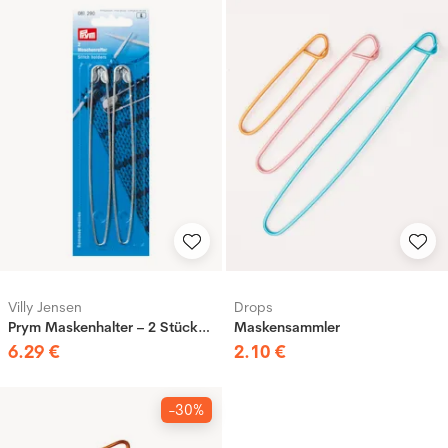
Villy Jensen
Drops
Prym Maskenhalter – 2 Stück, 13 cm
Maskensammler
6
.
29
€
2
.
10
€
-30%