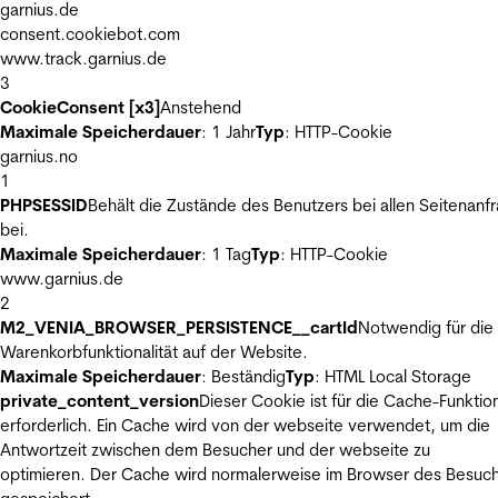
garnius.de
consent.cookiebot.com
www.track.garnius.de
3
CookieConsent [x3]
Anstehend
Maximale Speicherdauer
: 1 Jahr
Typ
: HTTP-Cookie
garnius.no
1
PHPSESSID
Behält die Zustände des Benutzers bei allen Seitenanf
bei.
Maximale Speicherdauer
: 1 Tag
Typ
: HTTP-Cookie
www.garnius.de
2
M2_VENIA_BROWSER_PERSISTENCE__cartId
Notwendig für die
Warenkorbfunktionalität auf der Website.
Maximale Speicherdauer
: Beständig
Typ
: HTML Local Storage
private_content_version
Dieser Cookie ist für die Cache-Funktio
erforderlich. Ein Cache wird von der webseite verwendet, um die
Antwortzeit zwischen dem Besucher und der webseite zu
optimieren. Der Cache wird normalerweise im Browser des Besuc