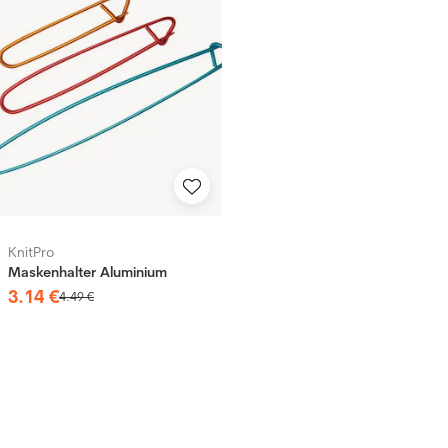
KnitPro
Maskenhalter Aluminium
3
.
14
€
4
.
49
€