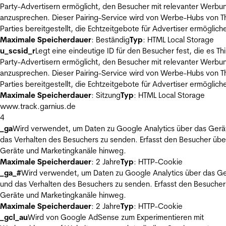
Party-Advertisern ermöglicht, den Besucher mit relevanter Werbu
anzusprechen. Dieser Pairing-Service wird von Werbe-Hubs von Th
Parties bereitgestellt, die Echtzeitgebote für Advertiser ermöglich
Maximale Speicherdauer
: Beständig
Typ
: HTML Local Storage
u_scsid_r
Legt eine eindeutige ID für den Besucher fest, die es Thi
Party-Advertisern ermöglicht, den Besucher mit relevanter Werbu
anzusprechen. Dieser Pairing-Service wird von Werbe-Hubs von Th
Parties bereitgestellt, die Echtzeitgebote für Advertiser ermöglich
Maximale Speicherdauer
: Sitzung
Typ
: HTML Local Storage
www.track.garnius.de
4
_ga
Wird verwendet, um Daten zu Google Analytics über das Gerä
das Verhalten des Besuchers zu senden. Erfasst den Besucher übe
Geräte und Marketingkanäle hinweg.
Maximale Speicherdauer
: 2 Jahre
Typ
: HTTP-Cookie
_ga_#
Wird verwendet, um Daten zu Google Analytics über das Ge
und das Verhalten des Besuchers zu senden. Erfasst den Besucher
Geräte und Marketingkanäle hinweg.
Maximale Speicherdauer
: 2 Jahre
Typ
: HTTP-Cookie
_gcl_au
Wird von Google AdSense zum Experimentieren mit