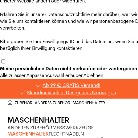
unserer Website ändern oder widerrufen.
Erfahren Sie in unserer Datenschutzrichtlinie mehr darüber, wer wir
wie Sie uns kontaktieren können und wie wir personenbezogene 
verarbeiten.
Bitte geben Sie Ihre Einwilligungs-ID und das Datum an, wenn Sie 
bezüglich Ihrer Einwilligung kontaktieren.
Meine persönlichen Daten nicht verkaufen oder weitergeben
Alle zulassen
Anpassen
Auswahl erlauben
Ablehnen
Ab 99 €: GRATIS Versand!
Skandinavisches Design aus Norwegen
Privat
ZUBEHÖR
ANDERES ZUBEHÖR
MASCHENHALTER
>
>
>
MASCHENHALTER
ANDERES ZUBEHÖR
MESSWERKZEUGE
MASCHENHALTER
FLECHTNADELN