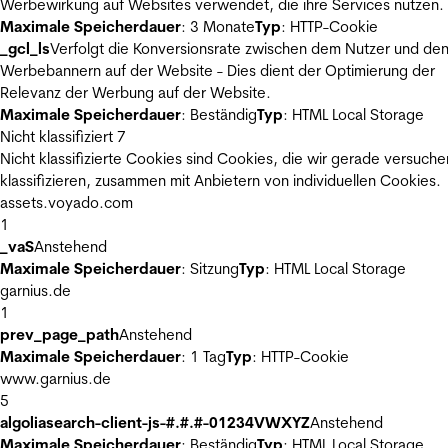
Werbewirkung auf Websites verwendet, die ihre Services nutzen.
Maximale Speicherdauer
: 3 Monate
Typ
: HTTP-Cookie
_gcl_ls
Verfolgt die Konversionsrate zwischen dem Nutzer und de
Werbebannern auf der Website - Dies dient der Optimierung der
Relevanz der Werbung auf der Website.
Maximale Speicherdauer
: Beständig
Typ
: HTML Local Storage
Nicht klassifiziert
7
Nicht klassifizierte Cookies sind Cookies, die wir gerade versuche
klassifizieren, zusammen mit Anbietern von individuellen Cookies.
assets.voyado.com
1
_vaS
Anstehend
Maximale Speicherdauer
: Sitzung
Typ
: HTML Local Storage
garnius.de
1
prev_page_path
Anstehend
Maximale Speicherdauer
: 1 Tag
Typ
: HTTP-Cookie
www.garnius.de
5
algoliasearch-client-js-#.#.#-01234VWXYZ
Anstehend
Maximale Speicherdauer
: Beständig
Typ
: HTML Local Storage