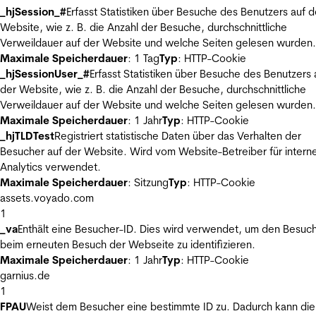
_hjSession_#
Erfasst Statistiken über Besuche des Benutzers auf d
Website, wie z. B. die Anzahl der Besuche, durchschnittliche
Verweildauer auf der Website und welche Seiten gelesen wurden.
Maximale Speicherdauer
: 1 Tag
Typ
: HTTP-Cookie
_hjSessionUser_#
Erfasst Statistiken über Besuche des Benutzers 
der Website, wie z. B. die Anzahl der Besuche, durchschnittliche
Verweildauer auf der Website und welche Seiten gelesen wurden.
Maximale Speicherdauer
: 1 Jahr
Typ
: HTTP-Cookie
_hjTLDTest
Registriert statistische Daten über das Verhalten der
Besucher auf der Website. Wird vom Website-Betreiber für intern
Analytics verwendet.
Maximale Speicherdauer
: Sitzung
Typ
: HTTP-Cookie
assets.voyado.com
1
_va
Enthält eine Besucher-ID. Dies wird verwendet, um den Besuc
beim erneuten Besuch der Webseite zu identifizieren.
Maximale Speicherdauer
: 1 Jahr
Typ
: HTTP-Cookie
garnius.de
1
FPAU
Weist dem Besucher eine bestimmte ID zu. Dadurch kann die