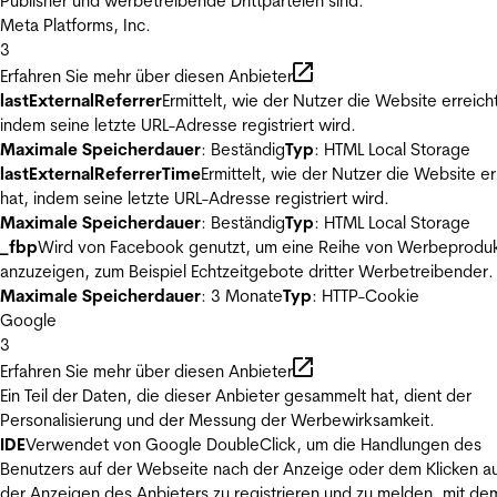
Publisher und werbetreibende Drittparteien sind.
Meta Platforms, Inc.
3
Erfahren Sie mehr über diesen Anbieter
lastExternalReferrer
Ermittelt, wie der Nutzer die Website erreicht
indem seine letzte URL-Adresse registriert wird.
Maximale Speicherdauer
: Beständig
Typ
: HTML Local Storage
lastExternalReferrerTime
Ermittelt, wie der Nutzer die Website er
hat, indem seine letzte URL-Adresse registriert wird.
Maximale Speicherdauer
: Beständig
Typ
: HTML Local Storage
_fbp
Wird von Facebook genutzt, um eine Reihe von Werbeprodu
anzuzeigen, zum Beispiel Echtzeitgebote dritter Werbetreibender.
Maximale Speicherdauer
: 3 Monate
Typ
: HTTP-Cookie
Google
3
Erfahren Sie mehr über diesen Anbieter
Ein Teil der Daten, die dieser Anbieter gesammelt hat, dient der
Personalisierung und der Messung der Werbewirksamkeit.
IDE
Verwendet von Google DoubleClick, um die Handlungen des
Benutzers auf der Webseite nach der Anzeige oder dem Klicken au
der Anzeigen des Anbieters zu registrieren und zu melden, mit de