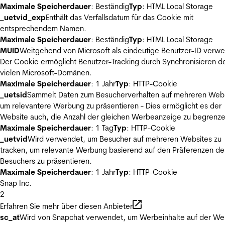
Maximale Speicherdauer
: Beständig
Typ
: HTML Local Storage
_uetvid_exp
Enthält das Verfallsdatum für das Cookie mit
entsprechendem Namen.
Maximale Speicherdauer
: Beständig
Typ
: HTML Local Storage
MUID
Weitgehend von Microsoft als eindeutige Benutzer-ID verw
Der Cookie ermöglicht Benutzer-Tracking durch Synchronisieren de
vielen Microsoft-Domänen.
Maximale Speicherdauer
: 1 Jahr
Typ
: HTTP-Cookie
_uetsid
Sammelt Daten zum Besucherverhalten auf mehreren Webs
um relevantere Werbung zu präsentieren - Dies ermöglicht es der
Website auch, die Anzahl der gleichen Werbeanzeige zu begrenze
Maximale Speicherdauer
: 1 Tag
Typ
: HTTP-Cookie
_uetvid
Wird verwendet, um Besucher auf mehreren Websites zu
tracken, um relevante Werbung basierend auf den Präferenzen de
Besuchers zu präsentieren.
Maximale Speicherdauer
: 1 Jahr
Typ
: HTTP-Cookie
Snap Inc.
2
Erfahren Sie mehr über diesen Anbieter
sc_at
Wird von Snapchat verwendet, um Werbeinhalte auf der We