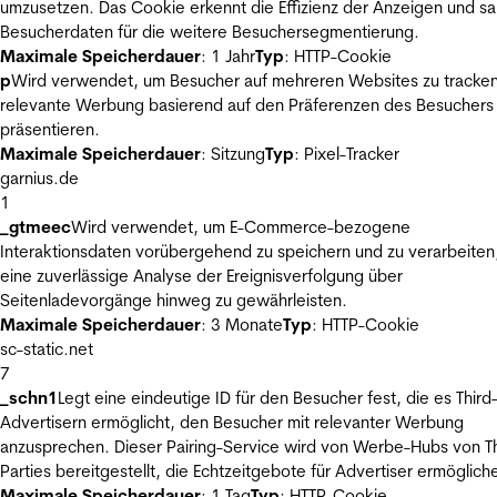
umzusetzen. Das Cookie erkennt die Effizienz der Anzeigen und s
Besucherdaten für die weitere Besuchersegmentierung.
Maximale Speicherdauer
: 1 Jahr
Typ
: HTTP-Cookie
p
Wird verwendet, um Besucher auf mehreren Websites zu tracke
relevante Werbung basierend auf den Präferenzen des Besuchers
präsentieren.
Maximale Speicherdauer
: Sitzung
Typ
: Pixel-Tracker
garnius.de
1
_gtmeec
Wird verwendet, um E-Commerce-bezogene
Interaktionsdaten vorübergehend zu speichern und zu verarbeiten
eine zuverlässige Analyse der Ereignisverfolgung über
Seitenladevorgänge hinweg zu gewährleisten.
Maximale Speicherdauer
: 3 Monate
Typ
: HTTP-Cookie
sc-static.net
7
_schn1
Legt eine eindeutige ID für den Besucher fest, die es Third
Advertisern ermöglicht, den Besucher mit relevanter Werbung
anzusprechen. Dieser Pairing-Service wird von Werbe-Hubs von Th
Parties bereitgestellt, die Echtzeitgebote für Advertiser ermöglich
Maximale Speicherdauer
: 1 Tag
Typ
: HTTP-Cookie