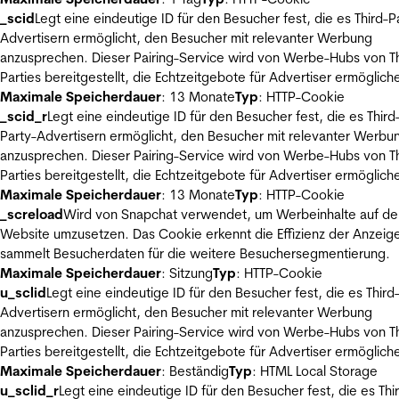
_scid
Legt eine eindeutige ID für den Besucher fest, die es Third-P
Advertisern ermöglicht, den Besucher mit relevanter Werbung
anzusprechen. Dieser Pairing-Service wird von Werbe-Hubs von Th
Parties bereitgestellt, die Echtzeitgebote für Advertiser ermöglich
Maximale Speicherdauer
: 13 Monate
Typ
: HTTP-Cookie
_scid_r
Legt eine eindeutige ID für den Besucher fest, die es Third
Party-Advertisern ermöglicht, den Besucher mit relevanter Werbu
anzusprechen. Dieser Pairing-Service wird von Werbe-Hubs von Th
Parties bereitgestellt, die Echtzeitgebote für Advertiser ermöglich
Maximale Speicherdauer
: 13 Monate
Typ
: HTTP-Cookie
_screload
Wird von Snapchat verwendet, um Werbeinhalte auf de
Website umzusetzen. Das Cookie erkennt die Effizienz der Anzeig
sammelt Besucherdaten für die weitere Besuchersegmentierung.
Maximale Speicherdauer
: Sitzung
Typ
: HTTP-Cookie
u_sclid
Legt eine eindeutige ID für den Besucher fest, die es Third
Advertisern ermöglicht, den Besucher mit relevanter Werbung
anzusprechen. Dieser Pairing-Service wird von Werbe-Hubs von Th
Parties bereitgestellt, die Echtzeitgebote für Advertiser ermöglich
Maximale Speicherdauer
: Beständig
Typ
: HTML Local Storage
u_sclid_r
Legt eine eindeutige ID für den Besucher fest, die es Thi