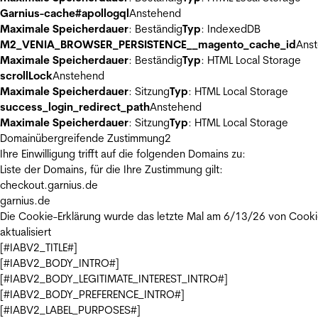
Garnius-cache#apollogql
Anstehend
Maximale Speicherdauer
: Beständig
Typ
: IndexedDB
M2_VENIA_BROWSER_PERSISTENCE__magento_cache_id
Ans
Maximale Speicherdauer
: Beständig
Typ
: HTML Local Storage
scrollLock
Anstehend
Maximale Speicherdauer
: Sitzung
Typ
: HTML Local Storage
success_login_redirect_path
Anstehend
Maximale Speicherdauer
: Sitzung
Typ
: HTML Local Storage
Domainübergreifende Zustimmung
2
Ihre Einwilligung trifft auf die folgenden Domains zu:
Liste der Domains, für die Ihre Zustimmung gilt:
checkout.garnius.de
garnius.de
Die Cookie-Erklärung wurde das letzte Mal am 6/13/26 von
Cooki
aktualisiert
[#IABV2_TITLE#]
[#IABV2_BODY_INTRO#]
[#IABV2_BODY_LEGITIMATE_INTEREST_INTRO#]
[#IABV2_BODY_PREFERENCE_INTRO#]
[#IABV2_LABEL_PURPOSES#]