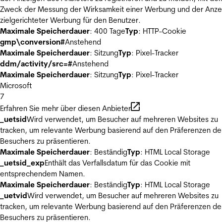
Zweck der Messung der Wirksamkeit einer Werbung und der Anze
zielgerichteter Werbung für den Benutzer.
Maximale Speicherdauer
: 400 Tage
Typ
: HTTP-Cookie
gmp\conversion#
Anstehend
Maximale Speicherdauer
: Sitzung
Typ
: Pixel-Tracker
ddm/activity/src=#
Anstehend
Maximale Speicherdauer
: Sitzung
Typ
: Pixel-Tracker
Microsoft
7
Erfahren Sie mehr über diesen Anbieter
_uetsid
Wird verwendet, um Besucher auf mehreren Websites zu
tracken, um relevante Werbung basierend auf den Präferenzen de
Besuchers zu präsentieren.
Maximale Speicherdauer
: Beständig
Typ
: HTML Local Storage
_uetsid_exp
Enthält das Verfallsdatum für das Cookie mit
entsprechendem Namen.
Maximale Speicherdauer
: Beständig
Typ
: HTML Local Storage
_uetvid
Wird verwendet, um Besucher auf mehreren Websites zu
tracken, um relevante Werbung basierend auf den Präferenzen de
Besuchers zu präsentieren.