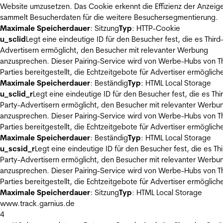
Website umzusetzen. Das Cookie erkennt die Effizienz der Anzeig
sammelt Besucherdaten für die weitere Besuchersegmentierung.
Maximale Speicherdauer
: Sitzung
Typ
: HTTP-Cookie
u_sclid
Legt eine eindeutige ID für den Besucher fest, die es Third
Advertisern ermöglicht, den Besucher mit relevanter Werbung
anzusprechen. Dieser Pairing-Service wird von Werbe-Hubs von Th
Parties bereitgestellt, die Echtzeitgebote für Advertiser ermöglich
Maximale Speicherdauer
: Beständig
Typ
: HTML Local Storage
u_sclid_r
Legt eine eindeutige ID für den Besucher fest, die es Thi
Party-Advertisern ermöglicht, den Besucher mit relevanter Werbu
anzusprechen. Dieser Pairing-Service wird von Werbe-Hubs von Th
Parties bereitgestellt, die Echtzeitgebote für Advertiser ermöglich
Maximale Speicherdauer
: Beständig
Typ
: HTML Local Storage
u_scsid_r
Legt eine eindeutige ID für den Besucher fest, die es Thi
Party-Advertisern ermöglicht, den Besucher mit relevanter Werbu
anzusprechen. Dieser Pairing-Service wird von Werbe-Hubs von Th
Parties bereitgestellt, die Echtzeitgebote für Advertiser ermöglich
Maximale Speicherdauer
: Sitzung
Typ
: HTML Local Storage
www.track.garnius.de
4