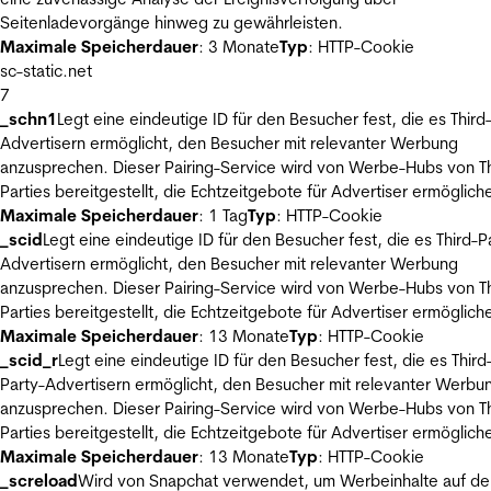
Seitenladevorgänge hinweg zu gewährleisten.
Maximale Speicherdauer
: 3 Monate
Typ
: HTTP-Cookie
sc-static.net
7
_schn1
Legt eine eindeutige ID für den Besucher fest, die es Third
Advertisern ermöglicht, den Besucher mit relevanter Werbung
anzusprechen. Dieser Pairing-Service wird von Werbe-Hubs von Th
Parties bereitgestellt, die Echtzeitgebote für Advertiser ermöglich
Maximale Speicherdauer
: 1 Tag
Typ
: HTTP-Cookie
_scid
Legt eine eindeutige ID für den Besucher fest, die es Third-P
Advertisern ermöglicht, den Besucher mit relevanter Werbung
anzusprechen. Dieser Pairing-Service wird von Werbe-Hubs von Th
Parties bereitgestellt, die Echtzeitgebote für Advertiser ermöglich
Maximale Speicherdauer
: 13 Monate
Typ
: HTTP-Cookie
_scid_r
Legt eine eindeutige ID für den Besucher fest, die es Third
Party-Advertisern ermöglicht, den Besucher mit relevanter Werbu
anzusprechen. Dieser Pairing-Service wird von Werbe-Hubs von Th
Parties bereitgestellt, die Echtzeitgebote für Advertiser ermöglich
Maximale Speicherdauer
: 13 Monate
Typ
: HTTP-Cookie
_screload
Wird von Snapchat verwendet, um Werbeinhalte auf de