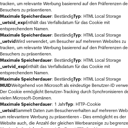
tracken, um relevante Werbung basierend auf den Präferenzen de
Besuchers zu präsentieren.
Maximale Speicherdauer
: Beständig
Typ
: HTML Local Storage
_uetsid_exp
Enthält das Verfallsdatum für das Cookie mit
entsprechendem Namen.
Maximale Speicherdauer
: Beständig
Typ
: HTML Local Storage
_uetvid
Wird verwendet, um Besucher auf mehreren Websites zu
tracken, um relevante Werbung basierend auf den Präferenzen de
Besuchers zu präsentieren.
Maximale Speicherdauer
: Beständig
Typ
: HTML Local Storage
_uetvid_exp
Enthält das Verfallsdatum für das Cookie mit
entsprechendem Namen.
Maximale Speicherdauer
: Beständig
Typ
: HTML Local Storage
MUID
Weitgehend von Microsoft als eindeutige Benutzer-ID verw
Der Cookie ermöglicht Benutzer-Tracking durch Synchronisieren de
vielen Microsoft-Domänen.
Maximale Speicherdauer
: 1 Jahr
Typ
: HTTP-Cookie
_uetsid
Sammelt Daten zum Besucherverhalten auf mehreren Webs
um relevantere Werbung zu präsentieren - Dies ermöglicht es der
Website auch, die Anzahl der gleichen Werbeanzeige zu begrenze