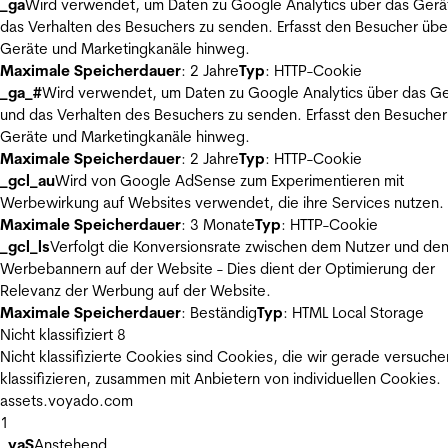
_ga
Wird verwendet, um Daten zu Google Analytics über das Gerä
das Verhalten des Besuchers zu senden. Erfasst den Besucher übe
Geräte und Marketingkanäle hinweg.
Maximale Speicherdauer
: 2 Jahre
Typ
: HTTP-Cookie
_ga_#
Wird verwendet, um Daten zu Google Analytics über das Ge
und das Verhalten des Besuchers zu senden. Erfasst den Besucher
Geräte und Marketingkanäle hinweg.
Maximale Speicherdauer
: 2 Jahre
Typ
: HTTP-Cookie
_gcl_au
Wird von Google AdSense zum Experimentieren mit
Werbewirkung auf Websites verwendet, die ihre Services nutzen.
Maximale Speicherdauer
: 3 Monate
Typ
: HTTP-Cookie
_gcl_ls
Verfolgt die Konversionsrate zwischen dem Nutzer und de
Werbebannern auf der Website - Dies dient der Optimierung der
Relevanz der Werbung auf der Website.
Maximale Speicherdauer
: Beständig
Typ
: HTML Local Storage
Nicht klassifiziert
8
Nicht klassifizierte Cookies sind Cookies, die wir gerade versuche
klassifizieren, zusammen mit Anbietern von individuellen Cookies.
assets.voyado.com
1
_vaS
Anstehend