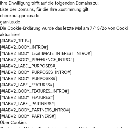
Ihre Einwilligung trifft auf die folgenden Domains zu:
Liste der Domains, für die Ihre Zustimmung gilt:
checkout.garnius.de
garnius.de
Die Cookie-Erklärung wurde das letzte Mal am 7/13/26 von
Cooki
aktualisiert
[#IABV2_TITLE#]
[#IABV2_BODY_INTRO#]
[#IABV2_BODY_LEGITIMATE_INTEREST_INTRO#]
[#IABV2_BODY_PREFERENCE_INTRO#]
[#IABV2_LABEL_PURPOSES#]
[#IABV2_BODY_PURPOSES_INTRO#]
[#IABV2_BODY_PURPOSES#]
[#IABV2_LABEL_FEATURES#]
[#IABV2_BODY_FEATURES_INTRO#]
[#IABV2_BODY_FEATURES#]
[#IABV2_LABEL_PARTNERS#]
[#IABV2_BODY_PARTNERS_INTRO#]
[#IABV2_BODY_PARTNERS#]
Über Cookies