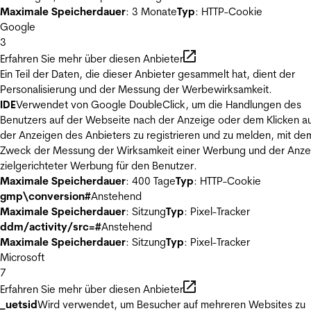
Maximale Speicherdauer
: 3 Monate
Typ
: HTTP-Cookie
Google
3
Erfahren Sie mehr über diesen Anbieter
Ein Teil der Daten, die dieser Anbieter gesammelt hat, dient der
Personalisierung und der Messung der Werbewirksamkeit.
IDE
Verwendet von Google DoubleClick, um die Handlungen des
Benutzers auf der Webseite nach der Anzeige oder dem Klicken au
der Anzeigen des Anbieters zu registrieren und zu melden, mit de
Zweck der Messung der Wirksamkeit einer Werbung und der Anze
zielgerichteter Werbung für den Benutzer.
Maximale Speicherdauer
: 400 Tage
Typ
: HTTP-Cookie
gmp\conversion#
Anstehend
Maximale Speicherdauer
: Sitzung
Typ
: Pixel-Tracker
ddm/activity/src=#
Anstehend
Maximale Speicherdauer
: Sitzung
Typ
: Pixel-Tracker
Microsoft
7
Erfahren Sie mehr über diesen Anbieter
_uetsid
Wird verwendet, um Besucher auf mehreren Websites zu