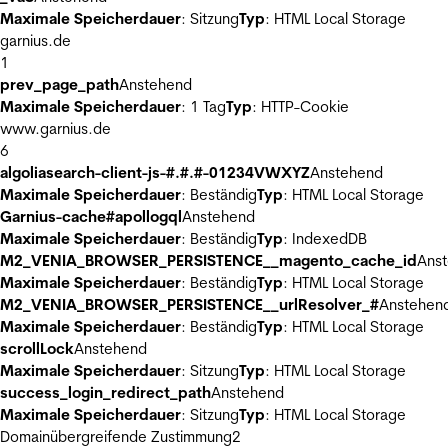
Maximale Speicherdauer
: Sitzung
Typ
: HTML Local Storage
garnius.de
1
prev_page_path
Anstehend
Maximale Speicherdauer
: 1 Tag
Typ
: HTTP-Cookie
www.garnius.de
6
algoliasearch-client-js-#.#.#-01234VWXYZ
Anstehend
Maximale Speicherdauer
: Beständig
Typ
: HTML Local Storage
Garnius-cache#apollogql
Anstehend
Maximale Speicherdauer
: Beständig
Typ
: IndexedDB
M2_VENIA_BROWSER_PERSISTENCE__magento_cache_id
Ans
Maximale Speicherdauer
: Beständig
Typ
: HTML Local Storage
M2_VENIA_BROWSER_PERSISTENCE__urlResolver_#
Anstehen
Maximale Speicherdauer
: Beständig
Typ
: HTML Local Storage
scrollLock
Anstehend
Maximale Speicherdauer
: Sitzung
Typ
: HTML Local Storage
success_login_redirect_path
Anstehend
Maximale Speicherdauer
: Sitzung
Typ
: HTML Local Storage
Domainübergreifende Zustimmung
2