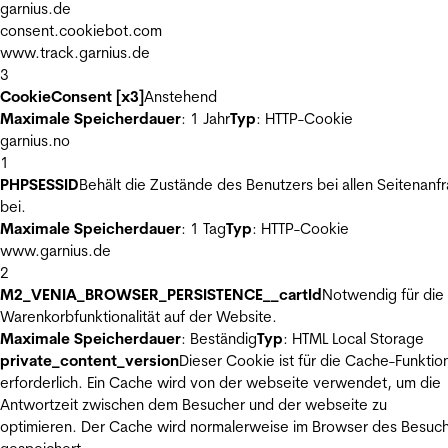
garnius.de
consent.cookiebot.com
www.track.garnius.de
3
CookieConsent [x3]
Anstehend
Maximale Speicherdauer
: 1 Jahr
Typ
: HTTP-Cookie
garnius.no
1
PHPSESSID
Behält die Zustände des Benutzers bei allen Seitenanf
bei.
Maximale Speicherdauer
: 1 Tag
Typ
: HTTP-Cookie
www.garnius.de
2
M2_VENIA_BROWSER_PERSISTENCE__cartId
Notwendig für die
Warenkorbfunktionalität auf der Website.
Maximale Speicherdauer
: Beständig
Typ
: HTML Local Storage
private_content_version
Dieser Cookie ist für die Cache-Funktio
erforderlich. Ein Cache wird von der webseite verwendet, um die
Antwortzeit zwischen dem Besucher und der webseite zu
optimieren. Der Cache wird normalerweise im Browser des Besuc