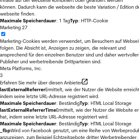
Inhalte auf der webseite kombiniert oder geändert werden
können. Dadurch kann die webseite die beste Variation / Edition d
webseite finden.
Maximale Speicherdauer
: 1 Tag
Typ
: HTTP-Cookie
Marketing
27
Marketing-Cookies werden verwendet, um Besuchern auf Websei
folgen. Die Absicht ist, Anzeigen zu zeigen, die relevant und
ansprechend für den einzelnen Benutzer sind und daher wertvoller
Publisher und werbetreibende Drittparteien sind.
Meta Platforms, Inc.
3
Erfahren Sie mehr über diesen Anbieter
lastExternalReferrer
Ermittelt, wie der Nutzer die Website erreicht
indem seine letzte URL-Adresse registriert wird.
Maximale Speicherdauer
: Beständig
Typ
: HTML Local Storage
lastExternalReferrerTime
Ermittelt, wie der Nutzer die Website er
hat, indem seine letzte URL-Adresse registriert wird.
Maximale Speicherdauer
: Beständig
Typ
: HTML Local Storage
_fbp
Wird von Facebook genutzt, um eine Reihe von Werbeprodu
anzuzeigen, zum Beispiel Echtzeitgebote dritter Werbetreibender.