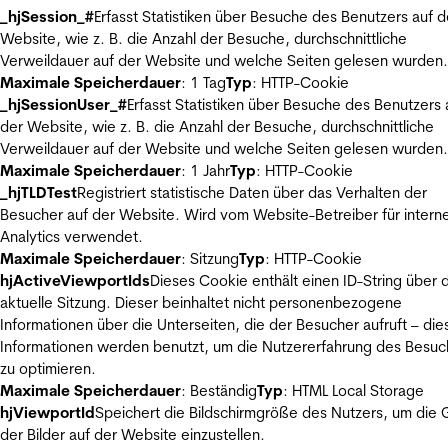
_hjSession_#
Erfasst Statistiken über Besuche des Benutzers auf d
Website, wie z. B. die Anzahl der Besuche, durchschnittliche
Verweildauer auf der Website und welche Seiten gelesen wurden.
Maximale Speicherdauer
: 1 Tag
Typ
: HTTP-Cookie
_hjSessionUser_#
Erfasst Statistiken über Besuche des Benutzers 
der Website, wie z. B. die Anzahl der Besuche, durchschnittliche
Verweildauer auf der Website und welche Seiten gelesen wurden.
Maximale Speicherdauer
: 1 Jahr
Typ
: HTTP-Cookie
_hjTLDTest
Registriert statistische Daten über das Verhalten der
Besucher auf der Website. Wird vom Website-Betreiber für intern
Analytics verwendet.
Maximale Speicherdauer
: Sitzung
Typ
: HTTP-Cookie
hjActiveViewportIds
Dieses Cookie enthält einen ID-String über 
aktuelle Sitzung. Dieser beinhaltet nicht personenbezogene
Informationen über die Unterseiten, die der Besucher aufruft – die
Informationen werden benutzt, um die Nutzererfahrung des Besuc
zu optimieren.
Maximale Speicherdauer
: Beständig
Typ
: HTML Local Storage
hjViewportId
Speichert die Bildschirmgröße des Nutzers, um die
der Bilder auf der Website einzustellen.