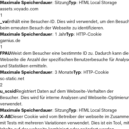
Maximale Speicherdauer
: Sitzung
Typ
: HTML Local Storage
assets.voyado.com
1
_va
Enthält eine Besucher-ID. Dies wird verwendet, um den Besuc
beim erneuten Besuch der Webseite zu identifizieren.
Maximale Speicherdauer
: 1 Jahr
Typ
: HTTP-Cookie
garnius.de
1
FPAU
Weist dem Besucher eine bestimmte ID zu. Dadurch kann die
Webseite die Anzahl der spezifischen Benutzerbesuche für Analys
und Statistiken ermitteln.
Maximale Speicherdauer
: 3 Monate
Typ
: HTTP-Cookie
sc-static.net
2
u_scsid
Registriert Daten auf dem Webseite-Verhalten der
Besucher. Dies wird für interne Analysen und Webseite-Optimieru
verwendet.
Maximale Speicherdauer
: Sitzung
Typ
: HTML Local Storage
X-AB
Dieser Cookie wird vom Betreiber der webseite im Zusamm
mit Tests mit mehreren Variationen verwendet. Dies ist ein Tool, m