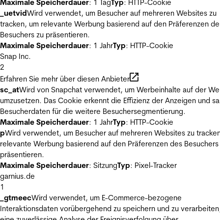
Maximale Speicherdauer
: 1 Tag
Typ
: HTTP-Cookie
_uetvid
Wird verwendet, um Besucher auf mehreren Websites zu
tracken, um relevante Werbung basierend auf den Präferenzen de
Besuchers zu präsentieren.
Maximale Speicherdauer
: 1 Jahr
Typ
: HTTP-Cookie
Snap Inc.
2
Erfahren Sie mehr über diesen Anbieter
sc_at
Wird von Snapchat verwendet, um Werbeinhalte auf der We
umzusetzen. Das Cookie erkennt die Effizienz der Anzeigen und s
Besucherdaten für die weitere Besuchersegmentierung.
Maximale Speicherdauer
: 1 Jahr
Typ
: HTTP-Cookie
p
Wird verwendet, um Besucher auf mehreren Websites zu tracke
relevante Werbung basierend auf den Präferenzen des Besuchers
präsentieren.
Maximale Speicherdauer
: Sitzung
Typ
: Pixel-Tracker
garnius.de
1
_gtmeec
Wird verwendet, um E-Commerce-bezogene
Interaktionsdaten vorübergehend zu speichern und zu verarbeiten
eine zuverlässige Analyse der Ereignisverfolgung über