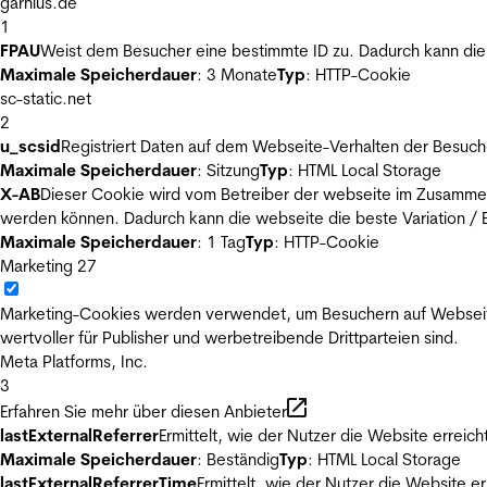
garnius.de
1
FPAU
Weist dem Besucher eine bestimmte ID zu. Dadurch kann die 
Maximale Speicherdauer
: 3 Monate
Typ
: HTTP-Cookie
sc-static.net
2
u_scsid
Registriert Daten auf dem Webseite-Verhalten der Besuch
Maximale Speicherdauer
: Sitzung
Typ
: HTML Local Storage
X-AB
Dieser Cookie wird vom Betreiber der webseite im Zusammenh
werden können. Dadurch kann die webseite die beste Variation / E
Maximale Speicherdauer
: 1 Tag
Typ
: HTTP-Cookie
Marketing
27
Marketing-Cookies werden verwendet, um Besuchern auf Webseiten 
wertvoller für Publisher und werbetreibende Drittparteien sind.
Meta Platforms, Inc.
3
Erfahren Sie mehr über diesen Anbieter
lastExternalReferrer
Ermittelt, wie der Nutzer die Website erreich
Maximale Speicherdauer
: Beständig
Typ
: HTML Local Storage
lastExternalReferrerTime
Ermittelt, wie der Nutzer die Website er