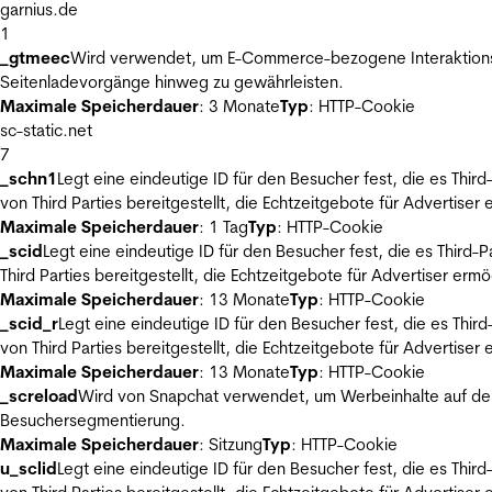
garnius.de
1
_gtmeec
Wird verwendet, um E-Commerce-bezogene Interaktionsda
Seitenladevorgänge hinweg zu gewährleisten.
Maximale Speicherdauer
: 3 Monate
Typ
: HTTP-Cookie
sc-static.net
7
_schn1
Legt eine eindeutige ID für den Besucher fest, die es Thi
von Third Parties bereitgestellt, die Echtzeitgebote für Advertiser
Maximale Speicherdauer
: 1 Tag
Typ
: HTTP-Cookie
_scid
Legt eine eindeutige ID für den Besucher fest, die es Thir
Third Parties bereitgestellt, die Echtzeitgebote für Advertiser ermö
Maximale Speicherdauer
: 13 Monate
Typ
: HTTP-Cookie
_scid_r
Legt eine eindeutige ID für den Besucher fest, die es Th
von Third Parties bereitgestellt, die Echtzeitgebote für Advertiser
Maximale Speicherdauer
: 13 Monate
Typ
: HTTP-Cookie
_screload
Wird von Snapchat verwendet, um Werbeinhalte auf der
Besuchersegmentierung.
Maximale Speicherdauer
: Sitzung
Typ
: HTTP-Cookie
u_sclid
Legt eine eindeutige ID für den Besucher fest, die es Thi