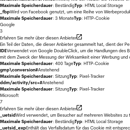
Maximale Speicherdauer
: Beständig
Typ
: HTML Local Storage
_fbp
Wird von Facebook genutzt, um eine Reihe von Werbeprodukt
Maximale Speicherdauer
: 3 Monate
Typ
: HTTP-Cookie
Google
3
Erfahren Sie mehr über diesen Anbieter
Ein Teil der Daten, die dieser Anbieter gesammelt hat, dient der
IDE
Verwendet von Google DoubleClick, um die Handlungen des Ben
mit dem Zweck der Messung der Wirksamkeit einer Werbung und de
Maximale Speicherdauer
: 400 Tage
Typ
: HTTP-Cookie
gmp\conversion#
Anstehend
Maximale Speicherdauer
: Sitzung
Typ
: Pixel-Tracker
ddm/activity/src=#
Anstehend
Maximale Speicherdauer
: Sitzung
Typ
: Pixel-Tracker
Microsoft
7
Erfahren Sie mehr über diesen Anbieter
_uetsid
Wird verwendet, um Besucher auf mehreren Websites zu t
Maximale Speicherdauer
: Beständig
Typ
: HTML Local Storage
_uetsid_exp
Enthält das Verfallsdatum für das Cookie mit entsp