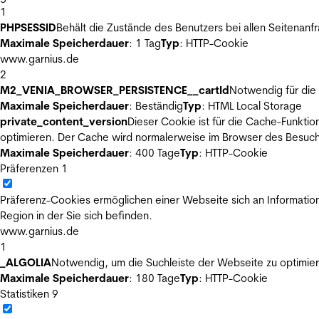
1
PHPSESSID
Behält die Zustände des Benutzers bei allen Seitenanf
Maximale Speicherdauer
: 1 Tag
Typ
: HTTP-Cookie
www.garnius.de
2
M2_VENIA_BROWSER_PERSISTENCE__cartId
Notwendig für die 
Maximale Speicherdauer
: Beständig
Typ
: HTML Local Storage
private_content_version
Dieser Cookie ist für die Cache-Funkti
optimieren. Der Cache wird normalerweise im Browser des Besuch
Maximale Speicherdauer
: 400 Tage
Typ
: HTTP-Cookie
Präferenzen
1
Präferenz-Cookies ermöglichen einer Webseite sich an Informatione
Region in der Sie sich befinden.
www.garnius.de
1
_ALGOLIA
Notwendig, um die Suchleiste der Webseite zu optimier
Maximale Speicherdauer
: 180 Tage
Typ
: HTTP-Cookie
Statistiken
9