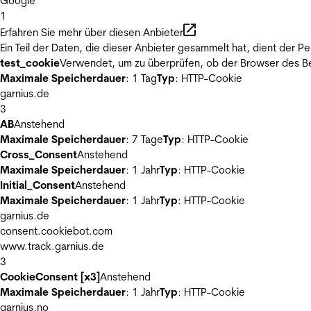
Google
1
Erfahren Sie mehr über diesen Anbieter
Ein Teil der Daten, die dieser Anbieter gesammelt hat, dient der
test_cookie
Verwendet, um zu überprüfen, ob der Browser des Be
Maximale Speicherdauer
: 1 Tag
Typ
: HTTP-Cookie
garnius.de
3
AB
Anstehend
Maximale Speicherdauer
: 7 Tage
Typ
: HTTP-Cookie
Cross_Consent
Anstehend
Maximale Speicherdauer
: 1 Jahr
Typ
: HTTP-Cookie
Initial_Consent
Anstehend
Maximale Speicherdauer
: 1 Jahr
Typ
: HTTP-Cookie
garnius.de
consent.cookiebot.com
www.track.garnius.de
3
CookieConsent [x3]
Anstehend
Maximale Speicherdauer
: 1 Jahr
Typ
: HTTP-Cookie
garnius.no