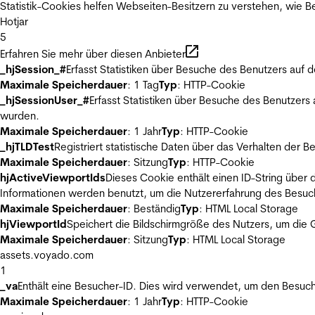
Statistik-Cookies helfen Webseiten-Besitzern zu verstehen, wie
Hotjar
5
Erfahren Sie mehr über diesen Anbieter
_hjSession_#
Erfasst Statistiken über Besuche des Benutzers auf 
Maximale Speicherdauer
: 1 Tag
Typ
: HTTP-Cookie
_hjSessionUser_#
Erfasst Statistiken über Besuche des Benutzers
wurden.
Maximale Speicherdauer
: 1 Jahr
Typ
: HTTP-Cookie
_hjTLDTest
Registriert statistische Daten über das Verhalten der 
Maximale Speicherdauer
: Sitzung
Typ
: HTTP-Cookie
hjActiveViewportIds
Dieses Cookie enthält einen ID-String über 
Informationen werden benutzt, um die Nutzererfahrung des Besuch
Maximale Speicherdauer
: Beständig
Typ
: HTML Local Storage
hjViewportId
Speichert die Bildschirmgröße des Nutzers, um die G
Maximale Speicherdauer
: Sitzung
Typ
: HTML Local Storage
assets.voyado.com
1
_va
Enthält eine Besucher-ID. Dies wird verwendet, um den Besuch
Maximale Speicherdauer
: 1 Jahr
Typ
: HTTP-Cookie