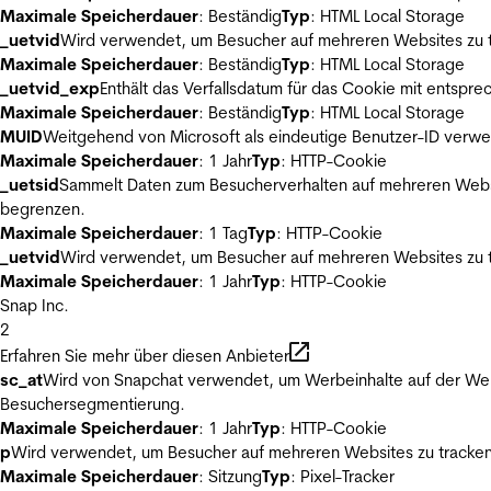
Maximale Speicherdauer
: Beständig
Typ
: HTML Local Storage
_uetvid
Wird verwendet, um Besucher auf mehreren Websites zu t
Maximale Speicherdauer
: Beständig
Typ
: HTML Local Storage
_uetvid_exp
Enthält das Verfallsdatum für das Cookie mit entsp
Maximale Speicherdauer
: Beständig
Typ
: HTML Local Storage
MUID
Weitgehend von Microsoft als eindeutige Benutzer-ID verwen
Maximale Speicherdauer
: 1 Jahr
Typ
: HTTP-Cookie
_uetsid
Sammelt Daten zum Besucherverhalten auf mehreren Websit
begrenzen.
Maximale Speicherdauer
: 1 Tag
Typ
: HTTP-Cookie
_uetvid
Wird verwendet, um Besucher auf mehreren Websites zu t
Maximale Speicherdauer
: 1 Jahr
Typ
: HTTP-Cookie
Snap Inc.
2
Erfahren Sie mehr über diesen Anbieter
sc_at
Wird von Snapchat verwendet, um Werbeinhalte auf der Webs
Besuchersegmentierung.
Maximale Speicherdauer
: 1 Jahr
Typ
: HTTP-Cookie
p
Wird verwendet, um Besucher auf mehreren Websites zu tracken
Maximale Speicherdauer
: Sitzung
Typ
: Pixel-Tracker