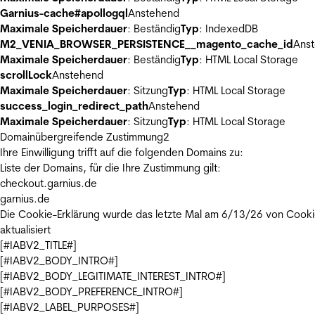
Garnius-cache#apollogql
Anstehend
Maximale Speicherdauer
: Beständig
Typ
: IndexedDB
M2_VENIA_BROWSER_PERSISTENCE__magento_cache_id
Ans
Maximale Speicherdauer
: Beständig
Typ
: HTML Local Storage
scrollLock
Anstehend
Maximale Speicherdauer
: Sitzung
Typ
: HTML Local Storage
success_login_redirect_path
Anstehend
Maximale Speicherdauer
: Sitzung
Typ
: HTML Local Storage
Domainübergreifende Zustimmung
2
Ihre Einwilligung trifft auf die folgenden Domains zu:
Liste der Domains, für die Ihre Zustimmung gilt:
checkout.garnius.de
garnius.de
Die Cookie-Erklärung wurde das letzte Mal am 6/13/26 von
Cooki
aktualisiert
[#IABV2_TITLE#]
[#IABV2_BODY_INTRO#]
[#IABV2_BODY_LEGITIMATE_INTEREST_INTRO#]
[#IABV2_BODY_PREFERENCE_INTRO#]
[#IABV2_LABEL_PURPOSES#]