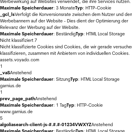
Werbewirkung auf Websites verwendet, die ihre Services nutzen.
Maximale Speicherdauer
: 3 Monate
Typ
: HTTP-Cookie
_gcl_ls
Verfolgt die Konversionsrate zwischen dem Nutzer und de
Werbebannern auf der Website - Dies dient der Optimierung der
Relevanz der Werbung auf der Website.
Maximale Speicherdauer
: Beständig
Typ
: HTML Local Storage
Nicht klassifiziert
7
Nicht klassifizierte Cookies sind Cookies, die wir gerade versuche
klassifizieren, zusammen mit Anbietern von individuellen Cookies.
assets.voyado.com
1
_vaS
Anstehend
Maximale Speicherdauer
: Sitzung
Typ
: HTML Local Storage
garnius.de
1
prev_page_path
Anstehend
Maximale Speicherdauer
: 1 Tag
Typ
: HTTP-Cookie
www.garnius.de
5
algoliasearch-client-js-#.#.#-01234VWXYZ
Anstehend
Maximale Speicherdauer
: Beständig
Typ
: HTML Local Storage