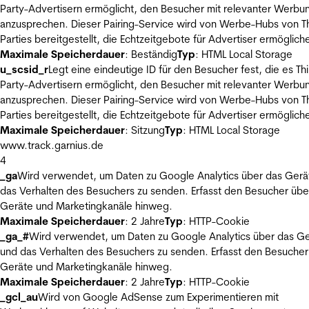
Party-Advertisern ermöglicht, den Besucher mit relevanter Werbu
anzusprechen. Dieser Pairing-Service wird von Werbe-Hubs von Th
Parties bereitgestellt, die Echtzeitgebote für Advertiser ermöglich
Maximale Speicherdauer
: Beständig
Typ
: HTML Local Storage
u_scsid_r
Legt eine eindeutige ID für den Besucher fest, die es Thi
Party-Advertisern ermöglicht, den Besucher mit relevanter Werbu
anzusprechen. Dieser Pairing-Service wird von Werbe-Hubs von Th
Parties bereitgestellt, die Echtzeitgebote für Advertiser ermöglich
Maximale Speicherdauer
: Sitzung
Typ
: HTML Local Storage
www.track.garnius.de
4
_ga
Wird verwendet, um Daten zu Google Analytics über das Gerä
das Verhalten des Besuchers zu senden. Erfasst den Besucher übe
Geräte und Marketingkanäle hinweg.
Maximale Speicherdauer
: 2 Jahre
Typ
: HTTP-Cookie
_ga_#
Wird verwendet, um Daten zu Google Analytics über das Ge
und das Verhalten des Besuchers zu senden. Erfasst den Besucher
Geräte und Marketingkanäle hinweg.
Maximale Speicherdauer
: 2 Jahre
Typ
: HTTP-Cookie
_gcl_au
Wird von Google AdSense zum Experimentieren mit