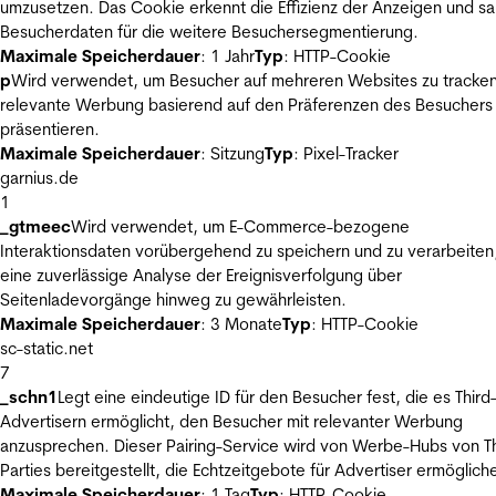
umzusetzen. Das Cookie erkennt die Effizienz der Anzeigen und s
Besucherdaten für die weitere Besuchersegmentierung.
Maximale Speicherdauer
: 1 Jahr
Typ
: HTTP-Cookie
p
Wird verwendet, um Besucher auf mehreren Websites zu tracke
relevante Werbung basierend auf den Präferenzen des Besuchers
präsentieren.
Maximale Speicherdauer
: Sitzung
Typ
: Pixel-Tracker
garnius.de
1
_gtmeec
Wird verwendet, um E-Commerce-bezogene
Interaktionsdaten vorübergehend zu speichern und zu verarbeiten
eine zuverlässige Analyse der Ereignisverfolgung über
Seitenladevorgänge hinweg zu gewährleisten.
Maximale Speicherdauer
: 3 Monate
Typ
: HTTP-Cookie
sc-static.net
7
_schn1
Legt eine eindeutige ID für den Besucher fest, die es Third
Advertisern ermöglicht, den Besucher mit relevanter Werbung
anzusprechen. Dieser Pairing-Service wird von Werbe-Hubs von Th
Parties bereitgestellt, die Echtzeitgebote für Advertiser ermöglich
Maximale Speicherdauer
: 1 Tag
Typ
: HTTP-Cookie