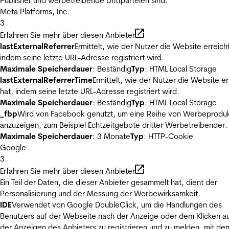
Publisher und werbetreibende Drittparteien sind.
Meta Platforms, Inc.
3
Erfahren Sie mehr über diesen Anbieter
lastExternalReferrer
Ermittelt, wie der Nutzer die Website erreicht
indem seine letzte URL-Adresse registriert wird.
Maximale Speicherdauer
: Beständig
Typ
: HTML Local Storage
lastExternalReferrerTime
Ermittelt, wie der Nutzer die Website er
hat, indem seine letzte URL-Adresse registriert wird.
Maximale Speicherdauer
: Beständig
Typ
: HTML Local Storage
_fbp
Wird von Facebook genutzt, um eine Reihe von Werbeprodu
anzuzeigen, zum Beispiel Echtzeitgebote dritter Werbetreibender.
Maximale Speicherdauer
: 3 Monate
Typ
: HTTP-Cookie
Google
3
Erfahren Sie mehr über diesen Anbieter
Ein Teil der Daten, die dieser Anbieter gesammelt hat, dient der
Personalisierung und der Messung der Werbewirksamkeit.
IDE
Verwendet von Google DoubleClick, um die Handlungen des
Benutzers auf der Webseite nach der Anzeige oder dem Klicken au
der Anzeigen des Anbieters zu registrieren und zu melden, mit de