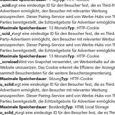
_scid
Legt eine eindeutige ID für den Besucher fest, die es Third-P
Advertisern ermöglicht, den Besucher mit relevanter Werbung
anzusprechen. Dieser Pairing-Service wird von Werbe-Hubs von Th
Parties bereitgestellt, die Echtzeitgebote für Advertiser ermöglich
Maximale Speicherdauer
: 13 Monate
Typ
: HTTP-Cookie
_scid_r
Legt eine eindeutige ID für den Besucher fest, die es Third
Party-Advertisern ermöglicht, den Besucher mit relevanter Werbu
anzusprechen. Dieser Pairing-Service wird von Werbe-Hubs von Th
Parties bereitgestellt, die Echtzeitgebote für Advertiser ermöglich
Maximale Speicherdauer
: 13 Monate
Typ
: HTTP-Cookie
_screload
Wird von Snapchat verwendet, um Werbeinhalte auf de
Website umzusetzen. Das Cookie erkennt die Effizienz der Anzeig
sammelt Besucherdaten für die weitere Besuchersegmentierung.
Maximale Speicherdauer
: Sitzung
Typ
: HTTP-Cookie
u_sclid
Legt eine eindeutige ID für den Besucher fest, die es Third
Advertisern ermöglicht, den Besucher mit relevanter Werbung
anzusprechen. Dieser Pairing-Service wird von Werbe-Hubs von Th
Parties bereitgestellt, die Echtzeitgebote für Advertiser ermöglich
Maximale Speicherdauer
: Beständig
Typ
: HTML Local Storage
u_sclid_r
Legt eine eindeutige ID für den Besucher fest, die es Thi