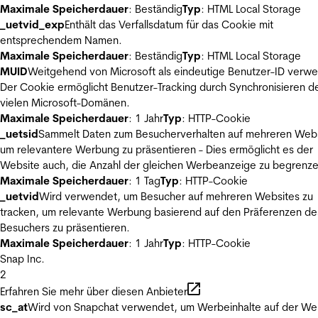
Maximale Speicherdauer
: Beständig
Typ
: HTML Local Storage
_uetvid_exp
Enthält das Verfallsdatum für das Cookie mit
entsprechendem Namen.
Maximale Speicherdauer
: Beständig
Typ
: HTML Local Storage
MUID
Weitgehend von Microsoft als eindeutige Benutzer-ID verw
Der Cookie ermöglicht Benutzer-Tracking durch Synchronisieren de
vielen Microsoft-Domänen.
Maximale Speicherdauer
: 1 Jahr
Typ
: HTTP-Cookie
_uetsid
Sammelt Daten zum Besucherverhalten auf mehreren Webs
um relevantere Werbung zu präsentieren - Dies ermöglicht es der
Website auch, die Anzahl der gleichen Werbeanzeige zu begrenze
Maximale Speicherdauer
: 1 Tag
Typ
: HTTP-Cookie
_uetvid
Wird verwendet, um Besucher auf mehreren Websites zu
tracken, um relevante Werbung basierend auf den Präferenzen de
Besuchers zu präsentieren.
Maximale Speicherdauer
: 1 Jahr
Typ
: HTTP-Cookie
Snap Inc.
2
Erfahren Sie mehr über diesen Anbieter
sc_at
Wird von Snapchat verwendet, um Werbeinhalte auf der We