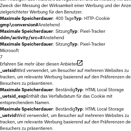
Zweck der Messung der Wirksamkeit einer Werbung und der Anze
zielgerichteter Werbung für den Benutzer.
Maximale Speicherdauer
: 400 Tage
Typ
: HTTP-Cookie
gmp\conversion#
Anstehend
Maximale Speicherdauer
: Sitzung
Typ
: Pixel-Tracker
ddm/activity/src=#
Anstehend
Maximale Speicherdauer
: Sitzung
Typ
: Pixel-Tracker
Microsoft
7
Erfahren Sie mehr über diesen Anbieter
_uetsid
Wird verwendet, um Besucher auf mehreren Websites zu
tracken, um relevante Werbung basierend auf den Präferenzen de
Besuchers zu präsentieren.
Maximale Speicherdauer
: Beständig
Typ
: HTML Local Storage
_uetsid_exp
Enthält das Verfallsdatum für das Cookie mit
entsprechendem Namen.
Maximale Speicherdauer
: Beständig
Typ
: HTML Local Storage
_uetvid
Wird verwendet, um Besucher auf mehreren Websites zu
tracken, um relevante Werbung basierend auf den Präferenzen de
Besuchers zu präsentieren.