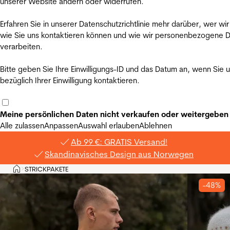
unserer Website ändern oder widerrufen.
Erfahren Sie in unserer Datenschutzrichtlinie mehr darüber, wer wir
wie Sie uns kontaktieren können und wie wir personenbezogene 
verarbeiten.
Bitte geben Sie Ihre Einwilligungs-ID und das Datum an, wenn Sie 
bezüglich Ihrer Einwilligung kontaktieren.
Meine persönlichen Daten nicht verkaufen oder weitergeben
Alle zulassen
Anpassen
Auswahl erlauben
Ablehnen
Ab 99 €: GRATIS Versand!
Skandinavisches Design aus Norwegen
Privat
STRICKPAKETE
>
-48%