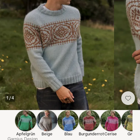
1
/
4
Apfelgrün
Beige
Blau
Burgunderrot
Cerise
Grün
Garnius Design