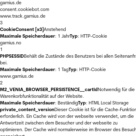
garnius.de
consent.cookiebot.com
www.track.garnius.de
3
CookieConsent [x3]
Anstehend
Maximale Speicherdauer
: 1 Jahr
Typ
: HTTP-Cookie
garnius.no
1
PHPSESSID
Behält die Zustände des Benutzers bei allen Seitenanf
bei.
Maximale Speicherdauer
: 1 Tag
Typ
: HTTP-Cookie
www.garnius.de
2
M2_VENIA_BROWSER_PERSISTENCE__cartId
Notwendig für die
Warenkorbfunktionalität auf der Website.
Maximale Speicherdauer
: Beständig
Typ
: HTML Local Storage
private_content_version
Dieser Cookie ist für die Cache-Funktio
erforderlich. Ein Cache wird von der webseite verwendet, um die
Antwortzeit zwischen dem Besucher und der webseite zu
optimieren. Der Cache wird normalerweise im Browser des Besuc