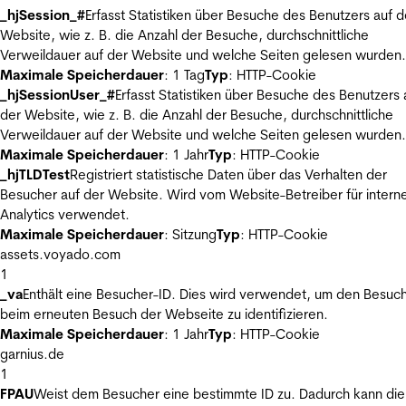
_hjSession_#
Erfasst Statistiken über Besuche des Benutzers auf d
Website, wie z. B. die Anzahl der Besuche, durchschnittliche
Verweildauer auf der Website und welche Seiten gelesen wurden.
Maximale Speicherdauer
: 1 Tag
Typ
: HTTP-Cookie
_hjSessionUser_#
Erfasst Statistiken über Besuche des Benutzers 
der Website, wie z. B. die Anzahl der Besuche, durchschnittliche
Verweildauer auf der Website und welche Seiten gelesen wurden.
Maximale Speicherdauer
: 1 Jahr
Typ
: HTTP-Cookie
_hjTLDTest
Registriert statistische Daten über das Verhalten der
Besucher auf der Website. Wird vom Website-Betreiber für intern
Analytics verwendet.
Maximale Speicherdauer
: Sitzung
Typ
: HTTP-Cookie
assets.voyado.com
1
_va
Enthält eine Besucher-ID. Dies wird verwendet, um den Besuc
beim erneuten Besuch der Webseite zu identifizieren.
Maximale Speicherdauer
: 1 Jahr
Typ
: HTTP-Cookie
garnius.de
1
FPAU
Weist dem Besucher eine bestimmte ID zu. Dadurch kann die