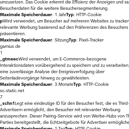
umzusetzen. Das Cookie erkennt die Effizienz der Anzeigen und s
Besucherdaten für die weitere Besuchersegmentierung.
Maximale Speicherdauer
: 1 Jahr
Typ
: HTTP-Cookie
p
Wird verwendet, um Besucher auf mehreren Websites zu tracke
relevante Werbung basierend auf den Präferenzen des Besuchers
präsentieren.
Maximale Speicherdauer
: Sitzung
Typ
: Pixel-Tracker
garnius.de
1
_gtmeec
Wird verwendet, um E-Commerce-bezogene
Interaktionsdaten vorübergehend zu speichern und zu verarbeiten
eine zuverlässige Analyse der Ereignisverfolgung über
Seitenladevorgänge hinweg zu gewährleisten.
Maximale Speicherdauer
: 3 Monate
Typ
: HTTP-Cookie
sc-static.net
7
_schn1
Legt eine eindeutige ID für den Besucher fest, die es Third
Advertisern ermöglicht, den Besucher mit relevanter Werbung
anzusprechen. Dieser Pairing-Service wird von Werbe-Hubs von Th
Parties bereitgestellt, die Echtzeitgebote für Advertiser ermöglich
Maximale Speicherdauer
: 1 Tag
Typ
: HTTP-Cookie