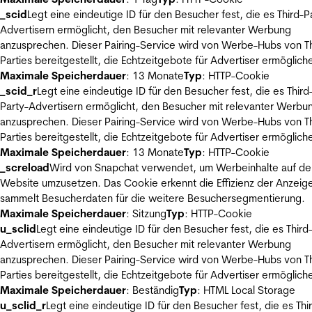
_scid
Legt eine eindeutige ID für den Besucher fest, die es Third-P
Advertisern ermöglicht, den Besucher mit relevanter Werbung
anzusprechen. Dieser Pairing-Service wird von Werbe-Hubs von Th
Parties bereitgestellt, die Echtzeitgebote für Advertiser ermöglich
Maximale Speicherdauer
: 13 Monate
Typ
: HTTP-Cookie
_scid_r
Legt eine eindeutige ID für den Besucher fest, die es Third
Party-Advertisern ermöglicht, den Besucher mit relevanter Werbu
anzusprechen. Dieser Pairing-Service wird von Werbe-Hubs von Th
Parties bereitgestellt, die Echtzeitgebote für Advertiser ermöglich
Maximale Speicherdauer
: 13 Monate
Typ
: HTTP-Cookie
_screload
Wird von Snapchat verwendet, um Werbeinhalte auf de
Website umzusetzen. Das Cookie erkennt die Effizienz der Anzeig
sammelt Besucherdaten für die weitere Besuchersegmentierung.
Maximale Speicherdauer
: Sitzung
Typ
: HTTP-Cookie
u_sclid
Legt eine eindeutige ID für den Besucher fest, die es Third
Advertisern ermöglicht, den Besucher mit relevanter Werbung
anzusprechen. Dieser Pairing-Service wird von Werbe-Hubs von Th
Parties bereitgestellt, die Echtzeitgebote für Advertiser ermöglich
Maximale Speicherdauer
: Beständig
Typ
: HTML Local Storage
u_sclid_r
Legt eine eindeutige ID für den Besucher fest, die es Thi