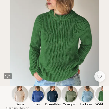
1
/
1
Beige
Blau
Dunkelblau
Graugrün
Hellblau
Waldgrü
Garnius Design