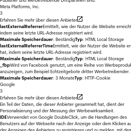
Publisher und werbetreibende Drittparteien sind.
Meta Platforms, Inc.
3
Erfahren Sie mehr über diesen Anbieter
lastExternalReferrer
Ermittelt, wie der Nutzer die Website erreicht
indem seine letzte URL-Adresse registriert wird.
Maximale Speicherdauer
: Beständig
Typ
: HTML Local Storage
lastExternalReferrerTime
Ermittelt, wie der Nutzer die Website er
hat, indem seine letzte URL-Adresse registriert wird.
Maximale Speicherdauer
: Beständig
Typ
: HTML Local Storage
_fbp
Wird von Facebook genutzt, um eine Reihe von Werbeprodu
anzuzeigen, zum Beispiel Echtzeitgebote dritter Werbetreibender.
Maximale Speicherdauer
: 3 Monate
Typ
: HTTP-Cookie
Google
3
Erfahren Sie mehr über diesen Anbieter
Ein Teil der Daten, die dieser Anbieter gesammelt hat, dient der
Personalisierung und der Messung der Werbewirksamkeit.
IDE
Verwendet von Google DoubleClick, um die Handlungen des
Benutzers auf der Webseite nach der Anzeige oder dem Klicken au
der Anzeigen des Anbieters zu registrieren und zu melden, mit de