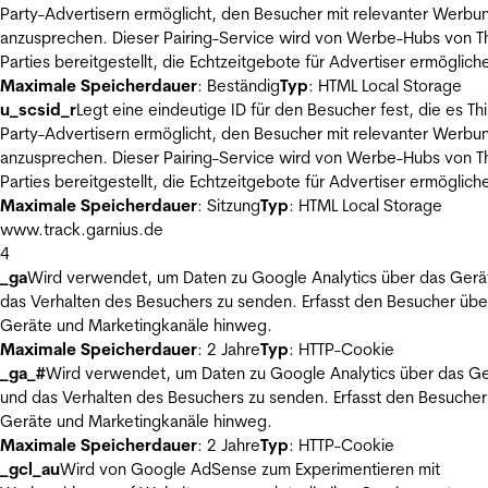
Party-Advertisern ermöglicht, den Besucher mit relevanter Werbu
anzusprechen. Dieser Pairing-Service wird von Werbe-Hubs von Th
Parties bereitgestellt, die Echtzeitgebote für Advertiser ermöglich
Maximale Speicherdauer
: Beständig
Typ
: HTML Local Storage
u_scsid_r
Legt eine eindeutige ID für den Besucher fest, die es Thi
Party-Advertisern ermöglicht, den Besucher mit relevanter Werbu
anzusprechen. Dieser Pairing-Service wird von Werbe-Hubs von Th
Parties bereitgestellt, die Echtzeitgebote für Advertiser ermöglich
Maximale Speicherdauer
: Sitzung
Typ
: HTML Local Storage
www.track.garnius.de
4
_ga
Wird verwendet, um Daten zu Google Analytics über das Gerä
das Verhalten des Besuchers zu senden. Erfasst den Besucher übe
Geräte und Marketingkanäle hinweg.
Maximale Speicherdauer
: 2 Jahre
Typ
: HTTP-Cookie
_ga_#
Wird verwendet, um Daten zu Google Analytics über das Ge
und das Verhalten des Besuchers zu senden. Erfasst den Besucher
Geräte und Marketingkanäle hinweg.
Maximale Speicherdauer
: 2 Jahre
Typ
: HTTP-Cookie
_gcl_au
Wird von Google AdSense zum Experimentieren mit