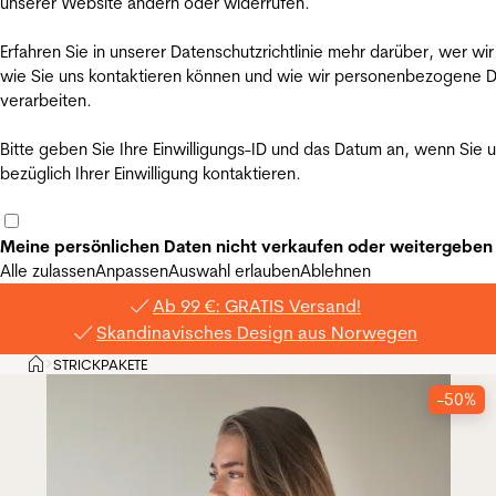
unserer Website ändern oder widerrufen.
Erfahren Sie in unserer Datenschutzrichtlinie mehr darüber, wer wir
wie Sie uns kontaktieren können und wie wir personenbezogene 
verarbeiten.
Bitte geben Sie Ihre Einwilligungs-ID und das Datum an, wenn Sie 
bezüglich Ihrer Einwilligung kontaktieren.
Meine persönlichen Daten nicht verkaufen oder weitergeben
Alle zulassen
Anpassen
Auswahl erlauben
Ablehnen
Ab 99 €: GRATIS Versand!
Skandinavisches Design aus Norwegen
Privat
STRICKPAKETE
>
-50%