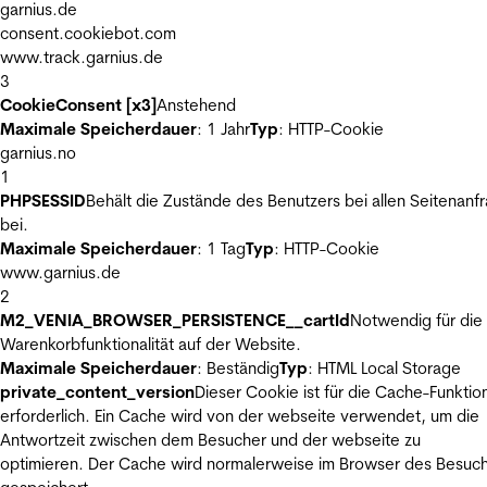
garnius.de
consent.cookiebot.com
www.track.garnius.de
3
CookieConsent [x3]
Anstehend
Maximale Speicherdauer
: 1 Jahr
Typ
: HTTP-Cookie
garnius.no
1
PHPSESSID
Behält die Zustände des Benutzers bei allen Seitenanf
bei.
Maximale Speicherdauer
: 1 Tag
Typ
: HTTP-Cookie
www.garnius.de
2
M2_VENIA_BROWSER_PERSISTENCE__cartId
Notwendig für die
Warenkorbfunktionalität auf der Website.
Maximale Speicherdauer
: Beständig
Typ
: HTML Local Storage
private_content_version
Dieser Cookie ist für die Cache-Funktio
erforderlich. Ein Cache wird von der webseite verwendet, um die
Antwortzeit zwischen dem Besucher und der webseite zu
optimieren. Der Cache wird normalerweise im Browser des Besuc