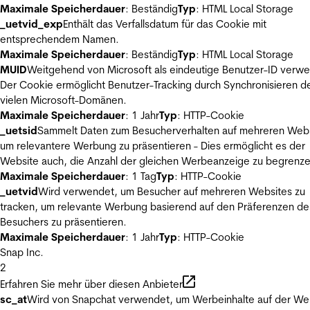
Maximale Speicherdauer
: Beständig
Typ
: HTML Local Storage
_uetvid_exp
Enthält das Verfallsdatum für das Cookie mit
entsprechendem Namen.
Maximale Speicherdauer
: Beständig
Typ
: HTML Local Storage
MUID
Weitgehend von Microsoft als eindeutige Benutzer-ID verw
Der Cookie ermöglicht Benutzer-Tracking durch Synchronisieren de
vielen Microsoft-Domänen.
Maximale Speicherdauer
: 1 Jahr
Typ
: HTTP-Cookie
_uetsid
Sammelt Daten zum Besucherverhalten auf mehreren Webs
um relevantere Werbung zu präsentieren - Dies ermöglicht es der
Website auch, die Anzahl der gleichen Werbeanzeige zu begrenze
Maximale Speicherdauer
: 1 Tag
Typ
: HTTP-Cookie
_uetvid
Wird verwendet, um Besucher auf mehreren Websites zu
tracken, um relevante Werbung basierend auf den Präferenzen de
Besuchers zu präsentieren.
Maximale Speicherdauer
: 1 Jahr
Typ
: HTTP-Cookie
Snap Inc.
2
Erfahren Sie mehr über diesen Anbieter
sc_at
Wird von Snapchat verwendet, um Werbeinhalte auf der We