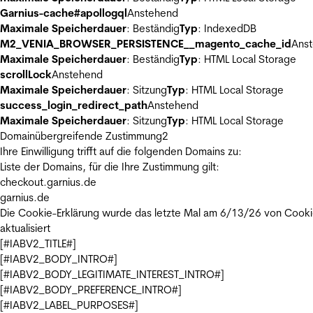
Garnius-cache#apollogql
Anstehend
Maximale Speicherdauer
: Beständig
Typ
: IndexedDB
M2_VENIA_BROWSER_PERSISTENCE__magento_cache_id
Ans
Maximale Speicherdauer
: Beständig
Typ
: HTML Local Storage
scrollLock
Anstehend
Maximale Speicherdauer
: Sitzung
Typ
: HTML Local Storage
success_login_redirect_path
Anstehend
Maximale Speicherdauer
: Sitzung
Typ
: HTML Local Storage
Domainübergreifende Zustimmung
2
Ihre Einwilligung trifft auf die folgenden Domains zu:
Liste der Domains, für die Ihre Zustimmung gilt:
checkout.garnius.de
garnius.de
Die Cookie-Erklärung wurde das letzte Mal am 6/13/26 von
Cooki
aktualisiert
[#IABV2_TITLE#]
[#IABV2_BODY_INTRO#]
[#IABV2_BODY_LEGITIMATE_INTEREST_INTRO#]
[#IABV2_BODY_PREFERENCE_INTRO#]
[#IABV2_LABEL_PURPOSES#]