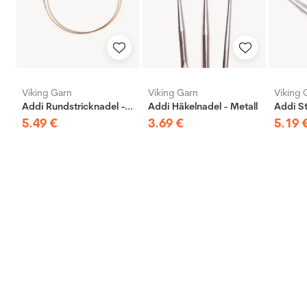
Viking Garn
Viking Garn
Viking 
Addi Rundstricknadel - Messing
Addi Häkelnadel - Metall
5
.
49
€
3
.
69
€
5
.
19