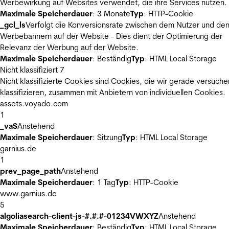
Werbewirkung auf Websites verwendet, die ihre Services nutzen.
Maximale Speicherdauer
: 3 Monate
Typ
: HTTP-Cookie
_gcl_ls
Verfolgt die Konversionsrate zwischen dem Nutzer und de
Werbebannern auf der Website - Dies dient der Optimierung der
Relevanz der Werbung auf der Website.
Maximale Speicherdauer
: Beständig
Typ
: HTML Local Storage
Nicht klassifiziert
7
Nicht klassifizierte Cookies sind Cookies, die wir gerade versuche
klassifizieren, zusammen mit Anbietern von individuellen Cookies.
assets.voyado.com
1
_vaS
Anstehend
Maximale Speicherdauer
: Sitzung
Typ
: HTML Local Storage
garnius.de
1
prev_page_path
Anstehend
Maximale Speicherdauer
: 1 Tag
Typ
: HTTP-Cookie
www.garnius.de
5
algoliasearch-client-js-#.#.#-01234VWXYZ
Anstehend
Maximale Speicherdauer
: Beständig
Typ
: HTML Local Storage