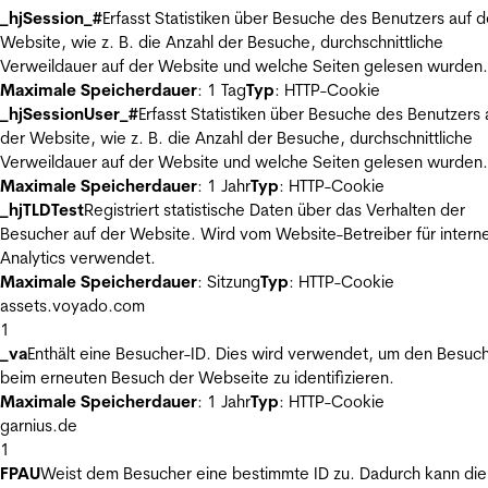
_hjSession_#
Erfasst Statistiken über Besuche des Benutzers auf d
Website, wie z. B. die Anzahl der Besuche, durchschnittliche
Verweildauer auf der Website und welche Seiten gelesen wurden.
Maximale Speicherdauer
: 1 Tag
Typ
: HTTP-Cookie
_hjSessionUser_#
Erfasst Statistiken über Besuche des Benutzers 
der Website, wie z. B. die Anzahl der Besuche, durchschnittliche
Verweildauer auf der Website und welche Seiten gelesen wurden.
Maximale Speicherdauer
: 1 Jahr
Typ
: HTTP-Cookie
_hjTLDTest
Registriert statistische Daten über das Verhalten der
Besucher auf der Website. Wird vom Website-Betreiber für intern
Analytics verwendet.
Maximale Speicherdauer
: Sitzung
Typ
: HTTP-Cookie
assets.voyado.com
1
_va
Enthält eine Besucher-ID. Dies wird verwendet, um den Besuc
beim erneuten Besuch der Webseite zu identifizieren.
Maximale Speicherdauer
: 1 Jahr
Typ
: HTTP-Cookie
garnius.de
1
FPAU
Weist dem Besucher eine bestimmte ID zu. Dadurch kann die