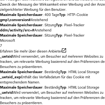
Zweck der Messung der Wirksamkeit einer Werbung und der Anze
zielgerichteter Werbung für den Benutzer.
Maximale Speicherdauer
: 400 Tage
Typ
: HTTP-Cookie
gmp\conversion#
Anstehend
Maximale Speicherdauer
: Sitzung
Typ
: Pixel-Tracker
ddm/activity/src=#
Anstehend
Maximale Speicherdauer
: Sitzung
Typ
: Pixel-Tracker
Microsoft
7
Erfahren Sie mehr über diesen Anbieter
_uetsid
Wird verwendet, um Besucher auf mehreren Websites zu
tracken, um relevante Werbung basierend auf den Präferenzen de
Besuchers zu präsentieren.
Maximale Speicherdauer
: Beständig
Typ
: HTML Local Storage
_uetsid_exp
Enthält das Verfallsdatum für das Cookie mit
entsprechendem Namen.
Maximale Speicherdauer
: Beständig
Typ
: HTML Local Storage
_uetvid
Wird verwendet, um Besucher auf mehreren Websites zu
tracken, um relevante Werbung basierend auf den Präferenzen de
Besuchers zu präsentieren.