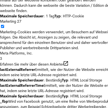
Inhalte auf der webseite kombiniert oder geändert werden
können. Dadurch kann die webseite die beste Variation / Edition d
webseite finden.
Maximale Speicherdauer
: 1 Tag
Typ
: HTTP-Cookie
Marketing
27
Marketing-Cookies werden verwendet, um Besuchern auf Websei
folgen. Die Absicht ist, Anzeigen zu zeigen, die relevant und
ansprechend für den einzelnen Benutzer sind und daher wertvoller
Publisher und werbetreibende Drittparteien sind.
Meta Platforms, Inc.
3
Erfahren Sie mehr über diesen Anbieter
lastExternalReferrer
Ermittelt, wie der Nutzer die Website erreicht
indem seine letzte URL-Adresse registriert wird.
Maximale Speicherdauer
: Beständig
Typ
: HTML Local Storage
lastExternalReferrerTime
Ermittelt, wie der Nutzer die Website er
hat, indem seine letzte URL-Adresse registriert wird.
Maximale Speicherdauer
: Beständig
Typ
: HTML Local Storage
_fbp
Wird von Facebook genutzt, um eine Reihe von Werbeprodu
anzuzeigen, zum Beispiel Echtzeitgebote dritter Werbetreibender.