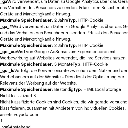
_ga
Wird verwendet, um Daten zu Google Analytics über das Gerä
das Verhalten des Besuchers zu senden. Erfasst den Besucher übe
Geräte und Marketingkanäle hinweg.
Maximale Speicherdauer
: 2 Jahre
Typ
: HTTP-Cookie
_ga_#
Wird verwendet, um Daten zu Google Analytics über das Ge
und das Verhalten des Besuchers zu senden. Erfasst den Besucher
Geräte und Marketingkanäle hinweg.
Maximale Speicherdauer
: 2 Jahre
Typ
: HTTP-Cookie
_gcl_au
Wird von Google AdSense zum Experimentieren mit
Werbewirkung auf Websites verwendet, die ihre Services nutzen.
Maximale Speicherdauer
: 3 Monate
Typ
: HTTP-Cookie
_gcl_ls
Verfolgt die Konversionsrate zwischen dem Nutzer und de
Werbebannern auf der Website - Dies dient der Optimierung der
Relevanz der Werbung auf der Website.
Maximale Speicherdauer
: Beständig
Typ
: HTML Local Storage
Nicht klassifiziert
8
Nicht klassifizierte Cookies sind Cookies, die wir gerade versuche
klassifizieren, zusammen mit Anbietern von individuellen Cookies.
assets.voyado.com
1
_vaS
Anstehend