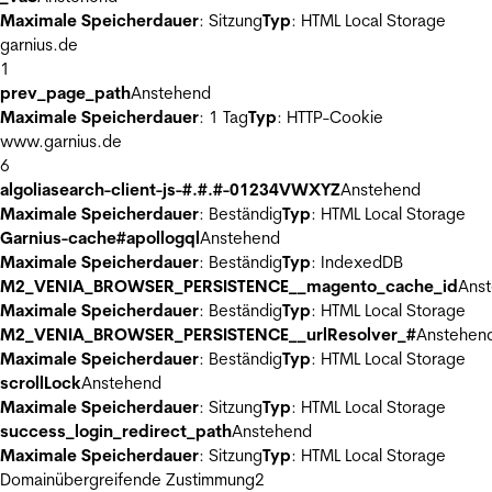
Maximale Speicherdauer
: Sitzung
Typ
: HTML Local Storage
garnius.de
1
prev_page_path
Anstehend
Maximale Speicherdauer
: 1 Tag
Typ
: HTTP-Cookie
www.garnius.de
6
algoliasearch-client-js-#.#.#-01234VWXYZ
Anstehend
Maximale Speicherdauer
: Beständig
Typ
: HTML Local Storage
Garnius-cache#apollogql
Anstehend
Maximale Speicherdauer
: Beständig
Typ
: IndexedDB
M2_VENIA_BROWSER_PERSISTENCE__magento_cache_id
Ans
Maximale Speicherdauer
: Beständig
Typ
: HTML Local Storage
M2_VENIA_BROWSER_PERSISTENCE__urlResolver_#
Anstehen
Maximale Speicherdauer
: Beständig
Typ
: HTML Local Storage
scrollLock
Anstehend
Maximale Speicherdauer
: Sitzung
Typ
: HTML Local Storage
success_login_redirect_path
Anstehend
Maximale Speicherdauer
: Sitzung
Typ
: HTML Local Storage
Domainübergreifende Zustimmung
2