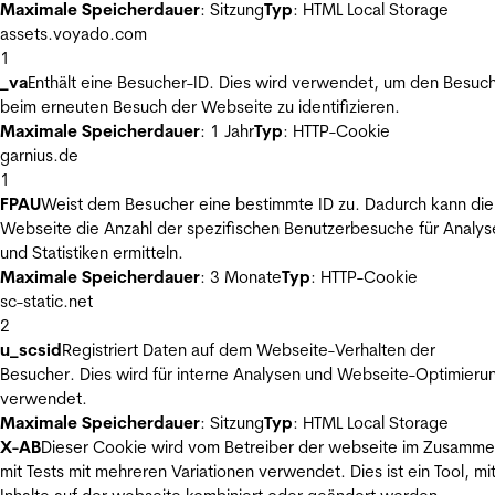
Maximale Speicherdauer
: Sitzung
Typ
: HTML Local Storage
assets.voyado.com
1
_va
Enthält eine Besucher-ID. Dies wird verwendet, um den Besuc
beim erneuten Besuch der Webseite zu identifizieren.
Maximale Speicherdauer
: 1 Jahr
Typ
: HTTP-Cookie
garnius.de
1
FPAU
Weist dem Besucher eine bestimmte ID zu. Dadurch kann die
Webseite die Anzahl der spezifischen Benutzerbesuche für Analys
und Statistiken ermitteln.
Maximale Speicherdauer
: 3 Monate
Typ
: HTTP-Cookie
sc-static.net
2
u_scsid
Registriert Daten auf dem Webseite-Verhalten der
Besucher. Dies wird für interne Analysen und Webseite-Optimieru
verwendet.
Maximale Speicherdauer
: Sitzung
Typ
: HTML Local Storage
X-AB
Dieser Cookie wird vom Betreiber der webseite im Zusamm
mit Tests mit mehreren Variationen verwendet. Dies ist ein Tool, m