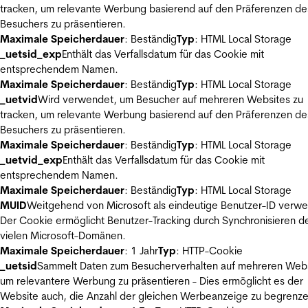
tracken, um relevante Werbung basierend auf den Präferenzen de
Besuchers zu präsentieren.
Maximale Speicherdauer
: Beständig
Typ
: HTML Local Storage
_uetsid_exp
Enthält das Verfallsdatum für das Cookie mit
entsprechendem Namen.
Maximale Speicherdauer
: Beständig
Typ
: HTML Local Storage
_uetvid
Wird verwendet, um Besucher auf mehreren Websites zu
tracken, um relevante Werbung basierend auf den Präferenzen de
Besuchers zu präsentieren.
Maximale Speicherdauer
: Beständig
Typ
: HTML Local Storage
_uetvid_exp
Enthält das Verfallsdatum für das Cookie mit
entsprechendem Namen.
Maximale Speicherdauer
: Beständig
Typ
: HTML Local Storage
MUID
Weitgehend von Microsoft als eindeutige Benutzer-ID verw
Der Cookie ermöglicht Benutzer-Tracking durch Synchronisieren de
vielen Microsoft-Domänen.
Maximale Speicherdauer
: 1 Jahr
Typ
: HTTP-Cookie
_uetsid
Sammelt Daten zum Besucherverhalten auf mehreren Webs
um relevantere Werbung zu präsentieren - Dies ermöglicht es der
Website auch, die Anzahl der gleichen Werbeanzeige zu begrenze