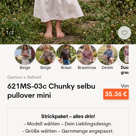
1
/
2
Beige
Beige
Braun
Braunrosa
Denim
Dusche
grau-lila
Garnius x Seltveit
621MS-03c Chunky selbu
Von
35
.
36
€
pullover mini
Strickpaket – alles drin!
- Modell wählen – Dein Lieblingsdesign.
- Größe wählen – Garnmenge angepasst.