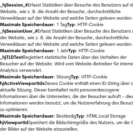
_hjSession_#
Erfasst Statistiken über Besuche des Benutzers auf d
Website, wie z. B. die Anzahl der Besuche, durchschnittliche
Verweildauer auf der Website und welche Seiten gelesen wurden.
Maximale Speicherdauer
: 1 Tag
Typ
: HTTP-Cookie
_hjSessionUser_#
Erfasst Statistiken über Besuche des Benutzers 
der Website, wie z. B. die Anzahl der Besuche, durchschnittliche
Verweildauer auf der Website und welche Seiten gelesen wurden.
Maximale Speicherdauer
: 1 Jahr
Typ
: HTTP-Cookie
_hjTLDTest
Registriert statistische Daten über das Verhalten der
Besucher auf der Website. Wird vom Website-Betreiber für intern
Analytics verwendet.
Maximale Speicherdauer
: Sitzung
Typ
: HTTP-Cookie
hjActiveViewportIds
Dieses Cookie enthält einen ID-String über 
aktuelle Sitzung. Dieser beinhaltet nicht personenbezogene
Informationen über die Unterseiten, die der Besucher aufruft – die
Informationen werden benutzt, um die Nutzererfahrung des Besuc
zu optimieren.
Maximale Speicherdauer
: Beständig
Typ
: HTML Local Storage
hjViewportId
Speichert die Bildschirmgröße des Nutzers, um die
der Bilder auf der Website einzustellen.