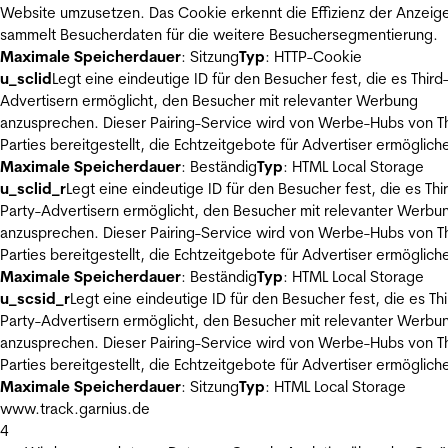
Website umzusetzen. Das Cookie erkennt die Effizienz der Anzeig
sammelt Besucherdaten für die weitere Besuchersegmentierung.
Maximale Speicherdauer
: Sitzung
Typ
: HTTP-Cookie
u_sclid
Legt eine eindeutige ID für den Besucher fest, die es Third
Advertisern ermöglicht, den Besucher mit relevanter Werbung
anzusprechen. Dieser Pairing-Service wird von Werbe-Hubs von Th
Parties bereitgestellt, die Echtzeitgebote für Advertiser ermöglich
Maximale Speicherdauer
: Beständig
Typ
: HTML Local Storage
u_sclid_r
Legt eine eindeutige ID für den Besucher fest, die es Thi
Party-Advertisern ermöglicht, den Besucher mit relevanter Werbu
anzusprechen. Dieser Pairing-Service wird von Werbe-Hubs von Th
Parties bereitgestellt, die Echtzeitgebote für Advertiser ermöglich
Maximale Speicherdauer
: Beständig
Typ
: HTML Local Storage
u_scsid_r
Legt eine eindeutige ID für den Besucher fest, die es Thi
Party-Advertisern ermöglicht, den Besucher mit relevanter Werbu
anzusprechen. Dieser Pairing-Service wird von Werbe-Hubs von Th
Parties bereitgestellt, die Echtzeitgebote für Advertiser ermöglich
Maximale Speicherdauer
: Sitzung
Typ
: HTML Local Storage
www.track.garnius.de
4