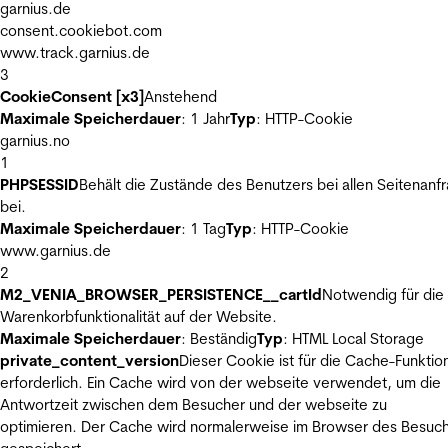
garnius.de
consent.cookiebot.com
www.track.garnius.de
3
CookieConsent [x3]
Anstehend
Maximale Speicherdauer
: 1 Jahr
Typ
: HTTP-Cookie
garnius.no
1
PHPSESSID
Behält die Zustände des Benutzers bei allen Seitenanf
bei.
Maximale Speicherdauer
: 1 Tag
Typ
: HTTP-Cookie
www.garnius.de
2
M2_VENIA_BROWSER_PERSISTENCE__cartId
Notwendig für die
Warenkorbfunktionalität auf der Website.
Maximale Speicherdauer
: Beständig
Typ
: HTML Local Storage
private_content_version
Dieser Cookie ist für die Cache-Funktio
erforderlich. Ein Cache wird von der webseite verwendet, um die
Antwortzeit zwischen dem Besucher und der webseite zu
optimieren. Der Cache wird normalerweise im Browser des Besuc