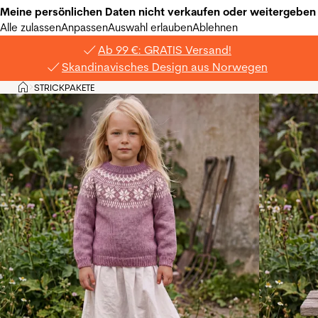
Meine persönlichen Daten nicht verkaufen oder weitergeben
Alle zulassen
Anpassen
Auswahl erlauben
Ablehnen
Ab 99 €: GRATIS Versand!
Skandinavisches Design aus Norwegen
Privat
STRICKPAKETE
>