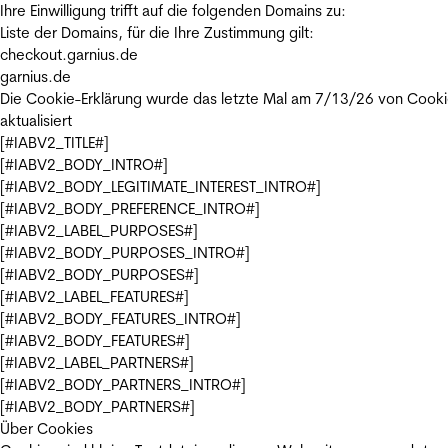
Ihre Einwilligung trifft auf die folgenden Domains zu:
Liste der Domains, für die Ihre Zustimmung gilt:
checkout.garnius.de
garnius.de
Die Cookie-Erklärung wurde das letzte Mal am 7/13/26 von
Cooki
aktualisiert
[#IABV2_TITLE#]
[#IABV2_BODY_INTRO#]
[#IABV2_BODY_LEGITIMATE_INTEREST_INTRO#]
[#IABV2_BODY_PREFERENCE_INTRO#]
[#IABV2_LABEL_PURPOSES#]
[#IABV2_BODY_PURPOSES_INTRO#]
[#IABV2_BODY_PURPOSES#]
[#IABV2_LABEL_FEATURES#]
[#IABV2_BODY_FEATURES_INTRO#]
[#IABV2_BODY_FEATURES#]
[#IABV2_LABEL_PARTNERS#]
[#IABV2_BODY_PARTNERS_INTRO#]
[#IABV2_BODY_PARTNERS#]
Über Cookies