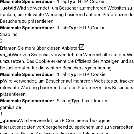
Maximale Speicherdauer
: 1 Tag
Typ
: HTTP-Cookie
_uetvid
Wird verwendet, um Besucher auf mehreren Websites zu
tracken, um relevante Werbung basierend auf den Präferenzen de
Besuchers zu präsentieren.
Maximale Speicherdauer
: 1 Jahr
Typ
: HTTP-Cookie
Snap Inc.
2
Erfahren Sie mehr über diesen Anbieter
sc_at
Wird von Snapchat verwendet, um Werbeinhalte auf der We
umzusetzen. Das Cookie erkennt die Effizienz der Anzeigen und s
Besucherdaten für die weitere Besuchersegmentierung.
Maximale Speicherdauer
: 1 Jahr
Typ
: HTTP-Cookie
p
Wird verwendet, um Besucher auf mehreren Websites zu tracke
relevante Werbung basierend auf den Präferenzen des Besuchers
präsentieren.
Maximale Speicherdauer
: Sitzung
Typ
: Pixel-Tracker
garnius.de
1
_gtmeec
Wird verwendet, um E-Commerce-bezogene
Interaktionsdaten vorübergehend zu speichern und zu verarbeiten
eine zuverlässige Analyse der Ereignisverfolgung über