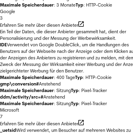
Maximale Speicherdauer
: 3 Monate
Typ
: HTTP-Cookie
Google
3
Erfahren Sie mehr über diesen Anbieter
Ein Teil der Daten, die dieser Anbieter gesammelt hat, dient der
Personalisierung und der Messung der Werbewirksamkeit.
IDE
Verwendet von Google DoubleClick, um die Handlungen des
Benutzers auf der Webseite nach der Anzeige oder dem Klicken au
der Anzeigen des Anbieters zu registrieren und zu melden, mit de
Zweck der Messung der Wirksamkeit einer Werbung und der Anze
zielgerichteter Werbung für den Benutzer.
Maximale Speicherdauer
: 400 Tage
Typ
: HTTP-Cookie
gmp\conversion#
Anstehend
Maximale Speicherdauer
: Sitzung
Typ
: Pixel-Tracker
ddm/activity/src=#
Anstehend
Maximale Speicherdauer
: Sitzung
Typ
: Pixel-Tracker
Microsoft
7
Erfahren Sie mehr über diesen Anbieter
_uetsid
Wird verwendet, um Besucher auf mehreren Websites zu