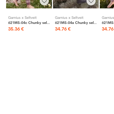
Garnius x Seltveit
Garnius x Seltveit
Garnius
621MS-04c Chunky selbu hose
621MS-04a Chunky selbu hose
35
.
36
€
34
.
76
€
34
.
76