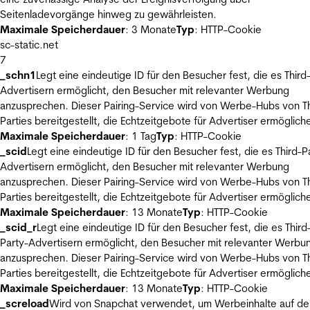
Seitenladevorgänge hinweg zu gewährleisten.
Maximale Speicherdauer
: 3 Monate
Typ
: HTTP-Cookie
sc-static.net
7
_schn1
Legt eine eindeutige ID für den Besucher fest, die es Third
Advertisern ermöglicht, den Besucher mit relevanter Werbung
anzusprechen. Dieser Pairing-Service wird von Werbe-Hubs von Th
Parties bereitgestellt, die Echtzeitgebote für Advertiser ermöglich
Maximale Speicherdauer
: 1 Tag
Typ
: HTTP-Cookie
_scid
Legt eine eindeutige ID für den Besucher fest, die es Third-P
Advertisern ermöglicht, den Besucher mit relevanter Werbung
anzusprechen. Dieser Pairing-Service wird von Werbe-Hubs von Th
Parties bereitgestellt, die Echtzeitgebote für Advertiser ermöglich
Maximale Speicherdauer
: 13 Monate
Typ
: HTTP-Cookie
_scid_r
Legt eine eindeutige ID für den Besucher fest, die es Third
Party-Advertisern ermöglicht, den Besucher mit relevanter Werbu
anzusprechen. Dieser Pairing-Service wird von Werbe-Hubs von Th
Parties bereitgestellt, die Echtzeitgebote für Advertiser ermöglich
Maximale Speicherdauer
: 13 Monate
Typ
: HTTP-Cookie
_screload
Wird von Snapchat verwendet, um Werbeinhalte auf de