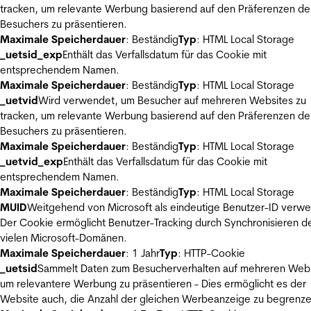
tracken, um relevante Werbung basierend auf den Präferenzen de
Besuchers zu präsentieren.
Maximale Speicherdauer
: Beständig
Typ
: HTML Local Storage
_uetsid_exp
Enthält das Verfallsdatum für das Cookie mit
entsprechendem Namen.
Maximale Speicherdauer
: Beständig
Typ
: HTML Local Storage
_uetvid
Wird verwendet, um Besucher auf mehreren Websites zu
tracken, um relevante Werbung basierend auf den Präferenzen de
Besuchers zu präsentieren.
Maximale Speicherdauer
: Beständig
Typ
: HTML Local Storage
_uetvid_exp
Enthält das Verfallsdatum für das Cookie mit
entsprechendem Namen.
Maximale Speicherdauer
: Beständig
Typ
: HTML Local Storage
MUID
Weitgehend von Microsoft als eindeutige Benutzer-ID verw
Der Cookie ermöglicht Benutzer-Tracking durch Synchronisieren de
vielen Microsoft-Domänen.
Maximale Speicherdauer
: 1 Jahr
Typ
: HTTP-Cookie
_uetsid
Sammelt Daten zum Besucherverhalten auf mehreren Webs
um relevantere Werbung zu präsentieren - Dies ermöglicht es der
Website auch, die Anzahl der gleichen Werbeanzeige zu begrenze