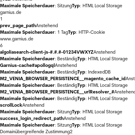
Maximale Speicherdauer
: Sitzung
Typ
: HTML Local Storage
garnius.de
1
prev_page_path
Anstehend
Maximale Speicherdauer
: 1 Tag
Typ
: HTTP-Cookie
www.garnius.de
6
algoliasearch-client-js-#.#.#-01234VWXYZ
Anstehend
Maximale Speicherdauer
: Beständig
Typ
: HTML Local Storage
Garnius-cache#apollogql
Anstehend
Maximale Speicherdauer
: Beständig
Typ
: IndexedDB
M2_VENIA_BROWSER_PERSISTENCE__magento_cache_id
Ans
Maximale Speicherdauer
: Beständig
Typ
: HTML Local Storage
M2_VENIA_BROWSER_PERSISTENCE__urlResolver_#
Anstehen
Maximale Speicherdauer
: Beständig
Typ
: HTML Local Storage
scrollLock
Anstehend
Maximale Speicherdauer
: Sitzung
Typ
: HTML Local Storage
success_login_redirect_path
Anstehend
Maximale Speicherdauer
: Sitzung
Typ
: HTML Local Storage
Domainübergreifende Zustimmung
2