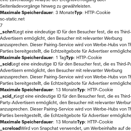
Seitenladevorgänge hinweg zu gewährleisten.
Maximale Speicherdauer
: 3 Monate
Typ
: HTTP-Cookie
sc-static.net
7
_schn1
Legt eine eindeutige ID für den Besucher fest, die es Third
Advertisern ermöglicht, den Besucher mit relevanter Werbung
anzusprechen. Dieser Pairing-Service wird von Werbe-Hubs von Th
Parties bereitgestellt, die Echtzeitgebote für Advertiser ermöglich
Maximale Speicherdauer
: 1 Tag
Typ
: HTTP-Cookie
_scid
Legt eine eindeutige ID für den Besucher fest, die es Third-P
Advertisern ermöglicht, den Besucher mit relevanter Werbung
anzusprechen. Dieser Pairing-Service wird von Werbe-Hubs von Th
Parties bereitgestellt, die Echtzeitgebote für Advertiser ermöglich
Maximale Speicherdauer
: 13 Monate
Typ
: HTTP-Cookie
_scid_r
Legt eine eindeutige ID für den Besucher fest, die es Third
Party-Advertisern ermöglicht, den Besucher mit relevanter Werbu
anzusprechen. Dieser Pairing-Service wird von Werbe-Hubs von Th
Parties bereitgestellt, die Echtzeitgebote für Advertiser ermöglich
Maximale Speicherdauer
: 13 Monate
Typ
: HTTP-Cookie
_screload
Wird von Snapchat verwendet, um Werbeinhalte auf de