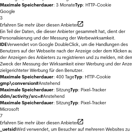
Maximale Speicherdauer
: 3 Monate
Typ
: HTTP-Cookie
Google
3
Erfahren Sie mehr über diesen Anbieter
Ein Teil der Daten, die dieser Anbieter gesammelt hat, dient der
Personalisierung und der Messung der Werbewirksamkeit.
IDE
Verwendet von Google DoubleClick, um die Handlungen des
Benutzers auf der Webseite nach der Anzeige oder dem Klicken au
der Anzeigen des Anbieters zu registrieren und zu melden, mit de
Zweck der Messung der Wirksamkeit einer Werbung und der Anze
zielgerichteter Werbung für den Benutzer.
Maximale Speicherdauer
: 400 Tage
Typ
: HTTP-Cookie
gmp\conversion#
Anstehend
Maximale Speicherdauer
: Sitzung
Typ
: Pixel-Tracker
ddm/activity/src=#
Anstehend
Maximale Speicherdauer
: Sitzung
Typ
: Pixel-Tracker
Microsoft
7
Erfahren Sie mehr über diesen Anbieter
_uetsid
Wird verwendet, um Besucher auf mehreren Websites zu