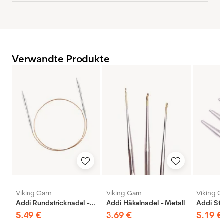
Verwandte Produkte
Viking Garn
Viking Garn
Viking 
Addi Rundstricknadel - Messing
Addi Häkelnadel - Metall
5
.
49
€
3
.
69
€
5
.
19