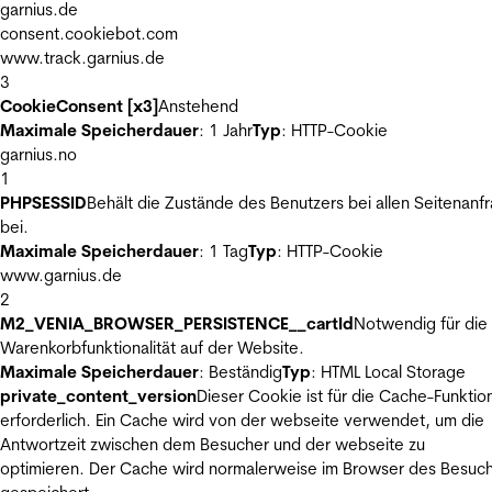
garnius.de
consent.cookiebot.com
www.track.garnius.de
3
CookieConsent [x3]
Anstehend
Maximale Speicherdauer
: 1 Jahr
Typ
: HTTP-Cookie
garnius.no
1
PHPSESSID
Behält die Zustände des Benutzers bei allen Seitenanf
bei.
Maximale Speicherdauer
: 1 Tag
Typ
: HTTP-Cookie
www.garnius.de
2
M2_VENIA_BROWSER_PERSISTENCE__cartId
Notwendig für die
Warenkorbfunktionalität auf der Website.
Maximale Speicherdauer
: Beständig
Typ
: HTML Local Storage
private_content_version
Dieser Cookie ist für die Cache-Funktio
erforderlich. Ein Cache wird von der webseite verwendet, um die
Antwortzeit zwischen dem Besucher und der webseite zu
optimieren. Der Cache wird normalerweise im Browser des Besuc