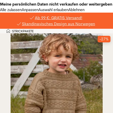
Meine persönlichen Daten nicht verkaufen oder weitergeben
Alle zulassen
Anpassen
Auswahl erlauben
Ablehnen
Ab 99 €: GRATIS Versand!
Skandinavisches Design aus Norwegen
Privat
STRICKPAKETE
>
-27%