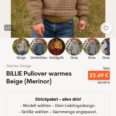
1
/
1
Beige
Denimblau
Goldgelb
Grau
Grau
Graubla
Garnius Design
Von
BILLIE Pullover warmes
23
.
69
€
Beige (Merinor)
32
.
49
€
Strickpaket – alles drin!
- Modell wählen – Dein Lieblingsdesign.
- Größe wählen – Garnmenge angepasst.