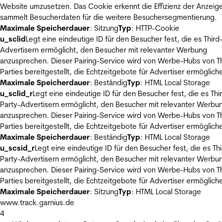
Website umzusetzen. Das Cookie erkennt die Effizienz der Anzeig
sammelt Besucherdaten für die weitere Besuchersegmentierung.
Maximale Speicherdauer
: Sitzung
Typ
: HTTP-Cookie
u_sclid
Legt eine eindeutige ID für den Besucher fest, die es Third
Advertisern ermöglicht, den Besucher mit relevanter Werbung
anzusprechen. Dieser Pairing-Service wird von Werbe-Hubs von Th
Parties bereitgestellt, die Echtzeitgebote für Advertiser ermöglich
Maximale Speicherdauer
: Beständig
Typ
: HTML Local Storage
u_sclid_r
Legt eine eindeutige ID für den Besucher fest, die es Thi
Party-Advertisern ermöglicht, den Besucher mit relevanter Werbu
anzusprechen. Dieser Pairing-Service wird von Werbe-Hubs von Th
Parties bereitgestellt, die Echtzeitgebote für Advertiser ermöglich
Maximale Speicherdauer
: Beständig
Typ
: HTML Local Storage
u_scsid_r
Legt eine eindeutige ID für den Besucher fest, die es Thi
Party-Advertisern ermöglicht, den Besucher mit relevanter Werbu
anzusprechen. Dieser Pairing-Service wird von Werbe-Hubs von Th
Parties bereitgestellt, die Echtzeitgebote für Advertiser ermöglich
Maximale Speicherdauer
: Sitzung
Typ
: HTML Local Storage
www.track.garnius.de
4