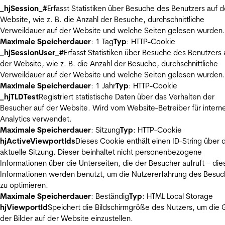
_hjSession_#
Erfasst Statistiken über Besuche des Benutzers auf d
Website, wie z. B. die Anzahl der Besuche, durchschnittliche
Verweildauer auf der Website und welche Seiten gelesen wurden.
Maximale Speicherdauer
: 1 Tag
Typ
: HTTP-Cookie
_hjSessionUser_#
Erfasst Statistiken über Besuche des Benutzers 
der Website, wie z. B. die Anzahl der Besuche, durchschnittliche
Verweildauer auf der Website und welche Seiten gelesen wurden.
Maximale Speicherdauer
: 1 Jahr
Typ
: HTTP-Cookie
_hjTLDTest
Registriert statistische Daten über das Verhalten der
Besucher auf der Website. Wird vom Website-Betreiber für intern
Analytics verwendet.
Maximale Speicherdauer
: Sitzung
Typ
: HTTP-Cookie
hjActiveViewportIds
Dieses Cookie enthält einen ID-String über 
aktuelle Sitzung. Dieser beinhaltet nicht personenbezogene
Informationen über die Unterseiten, die der Besucher aufruft – die
Informationen werden benutzt, um die Nutzererfahrung des Besuc
zu optimieren.
Maximale Speicherdauer
: Beständig
Typ
: HTML Local Storage
hjViewportId
Speichert die Bildschirmgröße des Nutzers, um die
der Bilder auf der Website einzustellen.