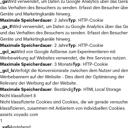
_ga
Wird verwendet, um Daten zu Google Analytics über das Gerä
das Verhalten des Besuchers zu senden. Erfasst den Besucher übe
Geräte und Marketingkanäle hinweg.
Maximale Speicherdauer
: 2 Jahre
Typ
: HTTP-Cookie
_ga_#
Wird verwendet, um Daten zu Google Analytics über das Ge
und das Verhalten des Besuchers zu senden. Erfasst den Besucher
Geräte und Marketingkanäle hinweg.
Maximale Speicherdauer
: 2 Jahre
Typ
: HTTP-Cookie
_gcl_au
Wird von Google AdSense zum Experimentieren mit
Werbewirkung auf Websites verwendet, die ihre Services nutzen.
Maximale Speicherdauer
: 3 Monate
Typ
: HTTP-Cookie
_gcl_ls
Verfolgt die Konversionsrate zwischen dem Nutzer und de
Werbebannern auf der Website - Dies dient der Optimierung der
Relevanz der Werbung auf der Website.
Maximale Speicherdauer
: Beständig
Typ
: HTML Local Storage
Nicht klassifiziert
8
Nicht klassifizierte Cookies sind Cookies, die wir gerade versuche
klassifizieren, zusammen mit Anbietern von individuellen Cookies.
assets.voyado.com
1
_vaS
Anstehend