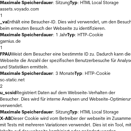
Maximale Speicherdauer
: Sitzung
Typ
: HTML Local Storage
assets.voyado.com
1
_va
Enthält eine Besucher-ID. Dies wird verwendet, um den Besuc
beim erneuten Besuch der Webseite zu identifizieren.
Maximale Speicherdauer
: 1 Jahr
Typ
: HTTP-Cookie
garnius.de
1
FPAU
Weist dem Besucher eine bestimmte ID zu. Dadurch kann die
Webseite die Anzahl der spezifischen Benutzerbesuche für Analys
und Statistiken ermitteln.
Maximale Speicherdauer
: 3 Monate
Typ
: HTTP-Cookie
sc-static.net
2
u_scsid
Registriert Daten auf dem Webseite-Verhalten der
Besucher. Dies wird für interne Analysen und Webseite-Optimieru
verwendet.
Maximale Speicherdauer
: Sitzung
Typ
: HTML Local Storage
X-AB
Dieser Cookie wird vom Betreiber der webseite im Zusamm
mit Tests mit mehreren Variationen verwendet. Dies ist ein Tool, m