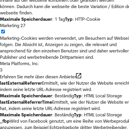
Inhalte auf der webseite kombiniert oder geändert werden
können. Dadurch kann die webseite die beste Variation / Edition d
webseite finden.
Maximale Speicherdauer
: 1 Tag
Typ
: HTTP-Cookie
Marketing
27
Marketing-Cookies werden verwendet, um Besuchern auf Websei
folgen. Die Absicht ist, Anzeigen zu zeigen, die relevant und
ansprechend für den einzelnen Benutzer sind und daher wertvoller
Publisher und werbetreibende Drittparteien sind.
Meta Platforms, Inc.
3
Erfahren Sie mehr über diesen Anbieter
lastExternalReferrer
Ermittelt, wie der Nutzer die Website erreicht
indem seine letzte URL-Adresse registriert wird.
Maximale Speicherdauer
: Beständig
Typ
: HTML Local Storage
lastExternalReferrerTime
Ermittelt, wie der Nutzer die Website er
hat, indem seine letzte URL-Adresse registriert wird.
Maximale Speicherdauer
: Beständig
Typ
: HTML Local Storage
_fbp
Wird von Facebook genutzt, um eine Reihe von Werbeprodu
anzuzeigen, zum Beispiel Echtzeitgebote dritter Werbetreibender.