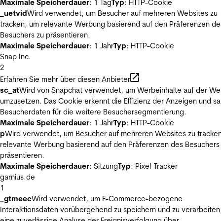
Maximale Speicherdauer
: 1 Tag
Typ
: HTTP-Cookie
_uetvid
Wird verwendet, um Besucher auf mehreren Websites zu
tracken, um relevante Werbung basierend auf den Präferenzen de
Besuchers zu präsentieren.
Maximale Speicherdauer
: 1 Jahr
Typ
: HTTP-Cookie
Snap Inc.
2
Erfahren Sie mehr über diesen Anbieter
sc_at
Wird von Snapchat verwendet, um Werbeinhalte auf der We
umzusetzen. Das Cookie erkennt die Effizienz der Anzeigen und s
Besucherdaten für die weitere Besuchersegmentierung.
Maximale Speicherdauer
: 1 Jahr
Typ
: HTTP-Cookie
p
Wird verwendet, um Besucher auf mehreren Websites zu tracke
relevante Werbung basierend auf den Präferenzen des Besuchers
präsentieren.
Maximale Speicherdauer
: Sitzung
Typ
: Pixel-Tracker
garnius.de
1
_gtmeec
Wird verwendet, um E-Commerce-bezogene
Interaktionsdaten vorübergehend zu speichern und zu verarbeiten
eine zuverlässige Analyse der Ereignisverfolgung über