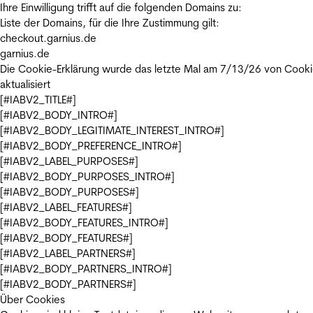
Ihre Einwilligung trifft auf die folgenden Domains zu:
Liste der Domains, für die Ihre Zustimmung gilt:
checkout.garnius.de
garnius.de
Die Cookie-Erklärung wurde das letzte Mal am 7/13/26 von
Cooki
aktualisiert
[#IABV2_TITLE#]
[#IABV2_BODY_INTRO#]
[#IABV2_BODY_LEGITIMATE_INTEREST_INTRO#]
[#IABV2_BODY_PREFERENCE_INTRO#]
[#IABV2_LABEL_PURPOSES#]
[#IABV2_BODY_PURPOSES_INTRO#]
[#IABV2_BODY_PURPOSES#]
[#IABV2_LABEL_FEATURES#]
[#IABV2_BODY_FEATURES_INTRO#]
[#IABV2_BODY_FEATURES#]
[#IABV2_LABEL_PARTNERS#]
[#IABV2_BODY_PARTNERS_INTRO#]
[#IABV2_BODY_PARTNERS#]
Über Cookies