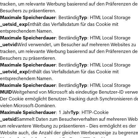
tracken, um relevante Werbung basierend auf den Präferenzen de
Besuchers zu präsentieren.
Maximale Speicherdauer
: Beständig
Typ
: HTML Local Storage
_uetsid_exp
Enthält das Verfallsdatum für das Cookie mit
entsprechendem Namen.
Maximale Speicherdauer
: Beständig
Typ
: HTML Local Storage
_uetvid
Wird verwendet, um Besucher auf mehreren Websites zu
tracken, um relevante Werbung basierend auf den Präferenzen de
Besuchers zu präsentieren.
Maximale Speicherdauer
: Beständig
Typ
: HTML Local Storage
_uetvid_exp
Enthält das Verfallsdatum für das Cookie mit
entsprechendem Namen.
Maximale Speicherdauer
: Beständig
Typ
: HTML Local Storage
MUID
Weitgehend von Microsoft als eindeutige Benutzer-ID verw
Der Cookie ermöglicht Benutzer-Tracking durch Synchronisieren de
vielen Microsoft-Domänen.
Maximale Speicherdauer
: 1 Jahr
Typ
: HTTP-Cookie
_uetsid
Sammelt Daten zum Besucherverhalten auf mehreren Webs
um relevantere Werbung zu präsentieren - Dies ermöglicht es der
Website auch, die Anzahl der gleichen Werbeanzeige zu begrenze