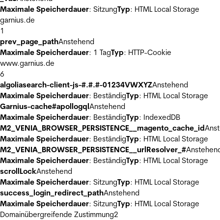
Maximale Speicherdauer
: Sitzung
Typ
: HTML Local Storage
garnius.de
1
prev_page_path
Anstehend
Maximale Speicherdauer
: 1 Tag
Typ
: HTTP-Cookie
www.garnius.de
6
algoliasearch-client-js-#.#.#-01234VWXYZ
Anstehend
Maximale Speicherdauer
: Beständig
Typ
: HTML Local Storage
Garnius-cache#apollogql
Anstehend
Maximale Speicherdauer
: Beständig
Typ
: IndexedDB
M2_VENIA_BROWSER_PERSISTENCE__magento_cache_id
Ans
Maximale Speicherdauer
: Beständig
Typ
: HTML Local Storage
M2_VENIA_BROWSER_PERSISTENCE__urlResolver_#
Anstehen
Maximale Speicherdauer
: Beständig
Typ
: HTML Local Storage
scrollLock
Anstehend
Maximale Speicherdauer
: Sitzung
Typ
: HTML Local Storage
success_login_redirect_path
Anstehend
Maximale Speicherdauer
: Sitzung
Typ
: HTML Local Storage
Domainübergreifende Zustimmung
2