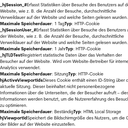
_hjSession_#
Erfasst Statistiken über Besuche des Benutzers auf d
Website, wie z. B. die Anzahl der Besuche, durchschnittliche
Verweildauer auf der Website und welche Seiten gelesen wurden.
Maximale Speicherdauer
: 1 Tag
Typ
: HTTP-Cookie
_hjSessionUser_#
Erfasst Statistiken über Besuche des Benutzers 
der Website, wie z. B. die Anzahl der Besuche, durchschnittliche
Verweildauer auf der Website und welche Seiten gelesen wurden.
Maximale Speicherdauer
: 1 Jahr
Typ
: HTTP-Cookie
_hjTLDTest
Registriert statistische Daten über das Verhalten der
Besucher auf der Website. Wird vom Website-Betreiber für intern
Analytics verwendet.
Maximale Speicherdauer
: Sitzung
Typ
: HTTP-Cookie
hjActiveViewportIds
Dieses Cookie enthält einen ID-String über 
aktuelle Sitzung. Dieser beinhaltet nicht personenbezogene
Informationen über die Unterseiten, die der Besucher aufruft – die
Informationen werden benutzt, um die Nutzererfahrung des Besuc
zu optimieren.
Maximale Speicherdauer
: Beständig
Typ
: HTML Local Storage
hjViewportId
Speichert die Bildschirmgröße des Nutzers, um die
der Bilder auf der Website einzustellen.