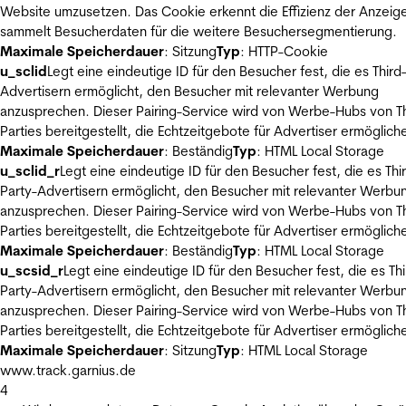
Website umzusetzen. Das Cookie erkennt die Effizienz der Anzeig
sammelt Besucherdaten für die weitere Besuchersegmentierung.
Maximale Speicherdauer
: Sitzung
Typ
: HTTP-Cookie
u_sclid
Legt eine eindeutige ID für den Besucher fest, die es Third
Advertisern ermöglicht, den Besucher mit relevanter Werbung
anzusprechen. Dieser Pairing-Service wird von Werbe-Hubs von Th
Parties bereitgestellt, die Echtzeitgebote für Advertiser ermöglich
Maximale Speicherdauer
: Beständig
Typ
: HTML Local Storage
u_sclid_r
Legt eine eindeutige ID für den Besucher fest, die es Thi
Party-Advertisern ermöglicht, den Besucher mit relevanter Werbu
anzusprechen. Dieser Pairing-Service wird von Werbe-Hubs von Th
Parties bereitgestellt, die Echtzeitgebote für Advertiser ermöglich
Maximale Speicherdauer
: Beständig
Typ
: HTML Local Storage
u_scsid_r
Legt eine eindeutige ID für den Besucher fest, die es Thi
Party-Advertisern ermöglicht, den Besucher mit relevanter Werbu
anzusprechen. Dieser Pairing-Service wird von Werbe-Hubs von Th
Parties bereitgestellt, die Echtzeitgebote für Advertiser ermöglich
Maximale Speicherdauer
: Sitzung
Typ
: HTML Local Storage
www.track.garnius.de
4