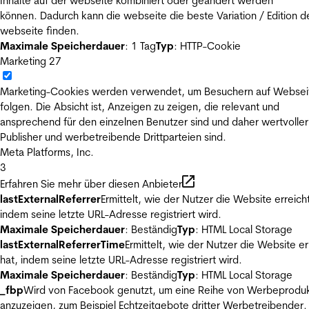
Inhalte auf der webseite kombiniert oder geändert werden
können. Dadurch kann die webseite die beste Variation / Edition d
webseite finden.
Maximale Speicherdauer
: 1 Tag
Typ
: HTTP-Cookie
Marketing
27
Marketing-Cookies werden verwendet, um Besuchern auf Websei
folgen. Die Absicht ist, Anzeigen zu zeigen, die relevant und
ansprechend für den einzelnen Benutzer sind und daher wertvoller
Publisher und werbetreibende Drittparteien sind.
Meta Platforms, Inc.
3
Erfahren Sie mehr über diesen Anbieter
lastExternalReferrer
Ermittelt, wie der Nutzer die Website erreicht
indem seine letzte URL-Adresse registriert wird.
Maximale Speicherdauer
: Beständig
Typ
: HTML Local Storage
lastExternalReferrerTime
Ermittelt, wie der Nutzer die Website er
hat, indem seine letzte URL-Adresse registriert wird.
Maximale Speicherdauer
: Beständig
Typ
: HTML Local Storage
_fbp
Wird von Facebook genutzt, um eine Reihe von Werbeprodu
anzuzeigen, zum Beispiel Echtzeitgebote dritter Werbetreibender.