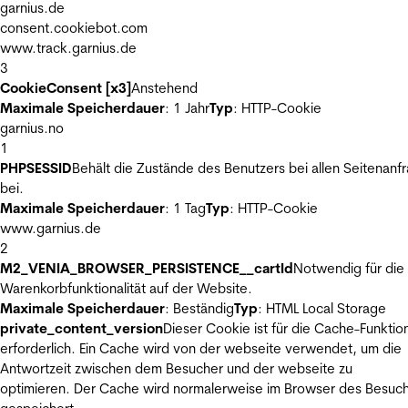
garnius.de
consent.cookiebot.com
www.track.garnius.de
3
CookieConsent [x3]
Anstehend
Maximale Speicherdauer
: 1 Jahr
Typ
: HTTP-Cookie
garnius.no
1
PHPSESSID
Behält die Zustände des Benutzers bei allen Seitenanf
bei.
Maximale Speicherdauer
: 1 Tag
Typ
: HTTP-Cookie
www.garnius.de
2
M2_VENIA_BROWSER_PERSISTENCE__cartId
Notwendig für die
Warenkorbfunktionalität auf der Website.
Maximale Speicherdauer
: Beständig
Typ
: HTML Local Storage
private_content_version
Dieser Cookie ist für die Cache-Funktio
erforderlich. Ein Cache wird von der webseite verwendet, um die
Antwortzeit zwischen dem Besucher und der webseite zu
optimieren. Der Cache wird normalerweise im Browser des Besuc