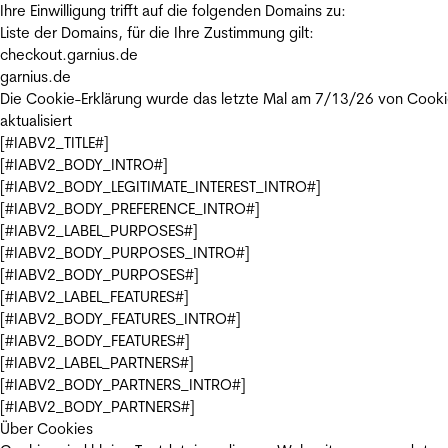
Ihre Einwilligung trifft auf die folgenden Domains zu:
Liste der Domains, für die Ihre Zustimmung gilt:
checkout.garnius.de
garnius.de
Die Cookie-Erklärung wurde das letzte Mal am 7/13/26 von
Cooki
aktualisiert
[#IABV2_TITLE#]
[#IABV2_BODY_INTRO#]
[#IABV2_BODY_LEGITIMATE_INTEREST_INTRO#]
[#IABV2_BODY_PREFERENCE_INTRO#]
[#IABV2_LABEL_PURPOSES#]
[#IABV2_BODY_PURPOSES_INTRO#]
[#IABV2_BODY_PURPOSES#]
[#IABV2_LABEL_FEATURES#]
[#IABV2_BODY_FEATURES_INTRO#]
[#IABV2_BODY_FEATURES#]
[#IABV2_LABEL_PARTNERS#]
[#IABV2_BODY_PARTNERS_INTRO#]
[#IABV2_BODY_PARTNERS#]
Über Cookies