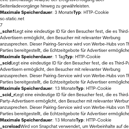
Seitenladevorgänge hinweg zu gewährleisten.
Maximale Speicherdauer
: 3 Monate
Typ
: HTTP-Cookie
sc-static.net
7
_schn1
Legt eine eindeutige ID für den Besucher fest, die es Third
Advertisern ermöglicht, den Besucher mit relevanter Werbung
anzusprechen. Dieser Pairing-Service wird von Werbe-Hubs von Th
Parties bereitgestellt, die Echtzeitgebote für Advertiser ermöglich
Maximale Speicherdauer
: 1 Tag
Typ
: HTTP-Cookie
_scid
Legt eine eindeutige ID für den Besucher fest, die es Third-P
Advertisern ermöglicht, den Besucher mit relevanter Werbung
anzusprechen. Dieser Pairing-Service wird von Werbe-Hubs von Th
Parties bereitgestellt, die Echtzeitgebote für Advertiser ermöglich
Maximale Speicherdauer
: 13 Monate
Typ
: HTTP-Cookie
_scid_r
Legt eine eindeutige ID für den Besucher fest, die es Third
Party-Advertisern ermöglicht, den Besucher mit relevanter Werbu
anzusprechen. Dieser Pairing-Service wird von Werbe-Hubs von Th
Parties bereitgestellt, die Echtzeitgebote für Advertiser ermöglich
Maximale Speicherdauer
: 13 Monate
Typ
: HTTP-Cookie
_screload
Wird von Snapchat verwendet, um Werbeinhalte auf de