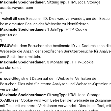
Maximale Speicherdauer
: Sitzung
Typ
: HTML Local Storage
assets.voyado.com
1
_va
Enthält eine Besucher-ID. Dies wird verwendet, um den Besuc
beim erneuten Besuch der Webseite zu identifizieren.
Maximale Speicherdauer
: 1 Jahr
Typ
: HTTP-Cookie
garnius.de
1
FPAU
Weist dem Besucher eine bestimmte ID zu. Dadurch kann die
Webseite die Anzahl der spezifischen Benutzerbesuche für Analys
und Statistiken ermitteln.
Maximale Speicherdauer
: 3 Monate
Typ
: HTTP-Cookie
sc-static.net
2
u_scsid
Registriert Daten auf dem Webseite-Verhalten der
Besucher. Dies wird für interne Analysen und Webseite-Optimieru
verwendet.
Maximale Speicherdauer
: Sitzung
Typ
: HTML Local Storage
X-AB
Dieser Cookie wird vom Betreiber der webseite im Zusamm
mit Tests mit mehreren Variationen verwendet. Dies ist ein Tool, m