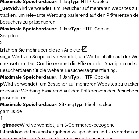
Maximale Speicherdauer
: 1 Tag
Typ
: HTTP-Cookie
_uetvid
Wird verwendet, um Besucher auf mehreren Websites zu
tracken, um relevante Werbung basierend auf den Präferenzen de
Besuchers zu präsentieren.
Maximale Speicherdauer
: 1 Jahr
Typ
: HTTP-Cookie
Snap Inc.
2
Erfahren Sie mehr über diesen Anbieter
sc_at
Wird von Snapchat verwendet, um Werbeinhalte auf der We
umzusetzen. Das Cookie erkennt die Effizienz der Anzeigen und s
Besucherdaten für die weitere Besuchersegmentierung.
Maximale Speicherdauer
: 1 Jahr
Typ
: HTTP-Cookie
p
Wird verwendet, um Besucher auf mehreren Websites zu tracke
relevante Werbung basierend auf den Präferenzen des Besuchers
präsentieren.
Maximale Speicherdauer
: Sitzung
Typ
: Pixel-Tracker
garnius.de
1
_gtmeec
Wird verwendet, um E-Commerce-bezogene
Interaktionsdaten vorübergehend zu speichern und zu verarbeiten
eine zuverlässige Analyse der Ereignisverfolgung über