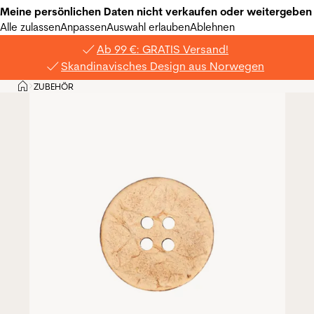
Meine persönlichen Daten nicht verkaufen oder weitergeben
Alle zulassen
Anpassen
Auswahl erlauben
Ablehnen
Ab 99 €: GRATIS Versand!
Skandinavisches Design aus Norwegen
Privat
ZUBEHÖR
>