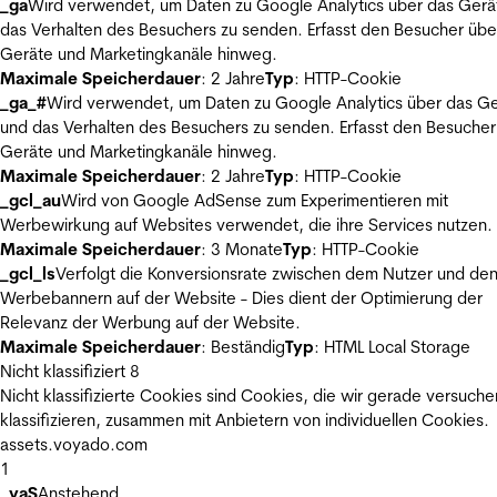
_ga
Wird verwendet, um Daten zu Google Analytics über das Gerä
das Verhalten des Besuchers zu senden. Erfasst den Besucher übe
Geräte und Marketingkanäle hinweg.
Maximale Speicherdauer
: 2 Jahre
Typ
: HTTP-Cookie
_ga_#
Wird verwendet, um Daten zu Google Analytics über das Ge
und das Verhalten des Besuchers zu senden. Erfasst den Besucher
Geräte und Marketingkanäle hinweg.
Maximale Speicherdauer
: 2 Jahre
Typ
: HTTP-Cookie
_gcl_au
Wird von Google AdSense zum Experimentieren mit
Werbewirkung auf Websites verwendet, die ihre Services nutzen.
Maximale Speicherdauer
: 3 Monate
Typ
: HTTP-Cookie
_gcl_ls
Verfolgt die Konversionsrate zwischen dem Nutzer und de
Werbebannern auf der Website - Dies dient der Optimierung der
Relevanz der Werbung auf der Website.
Maximale Speicherdauer
: Beständig
Typ
: HTML Local Storage
Nicht klassifiziert
8
Nicht klassifizierte Cookies sind Cookies, die wir gerade versuche
klassifizieren, zusammen mit Anbietern von individuellen Cookies.
assets.voyado.com
1
_vaS
Anstehend