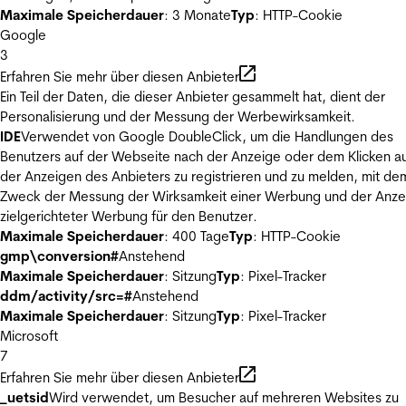
Maximale Speicherdauer
: 3 Monate
Typ
: HTTP-Cookie
Google
3
Erfahren Sie mehr über diesen Anbieter
Ein Teil der Daten, die dieser Anbieter gesammelt hat, dient der
Personalisierung und der Messung der Werbewirksamkeit.
IDE
Verwendet von Google DoubleClick, um die Handlungen des
Benutzers auf der Webseite nach der Anzeige oder dem Klicken au
der Anzeigen des Anbieters zu registrieren und zu melden, mit de
Zweck der Messung der Wirksamkeit einer Werbung und der Anze
zielgerichteter Werbung für den Benutzer.
Maximale Speicherdauer
: 400 Tage
Typ
: HTTP-Cookie
gmp\conversion#
Anstehend
Maximale Speicherdauer
: Sitzung
Typ
: Pixel-Tracker
ddm/activity/src=#
Anstehend
Maximale Speicherdauer
: Sitzung
Typ
: Pixel-Tracker
Microsoft
7
Erfahren Sie mehr über diesen Anbieter
_uetsid
Wird verwendet, um Besucher auf mehreren Websites zu