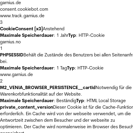
garnius.de
consent.cookiebot.com
www.track.garnius.de
3
CookieConsent [x3]
Anstehend
Maximale Speicherdauer
: 1 Jahr
Typ
: HTTP-Cookie
garnius.no
1
PHPSESSID
Behält die Zustände des Benutzers bei allen Seitenanf
bei.
Maximale Speicherdauer
: 1 Tag
Typ
: HTTP-Cookie
www.garnius.de
2
M2_VENIA_BROWSER_PERSISTENCE__cartId
Notwendig für die
Warenkorbfunktionalität auf der Website.
Maximale Speicherdauer
: Beständig
Typ
: HTML Local Storage
private_content_version
Dieser Cookie ist für die Cache-Funktio
erforderlich. Ein Cache wird von der webseite verwendet, um die
Antwortzeit zwischen dem Besucher und der webseite zu
optimieren. Der Cache wird normalerweise im Browser des Besuc