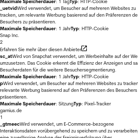
Maximale Speicherdauer
: 1 Tag
Typ
: HTTP-Cookie
_uetvid
Wird verwendet, um Besucher auf mehreren Websites zu
tracken, um relevante Werbung basierend auf den Präferenzen de
Besuchers zu präsentieren.
Maximale Speicherdauer
: 1 Jahr
Typ
: HTTP-Cookie
Snap Inc.
2
Erfahren Sie mehr über diesen Anbieter
sc_at
Wird von Snapchat verwendet, um Werbeinhalte auf der We
umzusetzen. Das Cookie erkennt die Effizienz der Anzeigen und s
Besucherdaten für die weitere Besuchersegmentierung.
Maximale Speicherdauer
: 1 Jahr
Typ
: HTTP-Cookie
p
Wird verwendet, um Besucher auf mehreren Websites zu tracke
relevante Werbung basierend auf den Präferenzen des Besuchers
präsentieren.
Maximale Speicherdauer
: Sitzung
Typ
: Pixel-Tracker
garnius.de
1
_gtmeec
Wird verwendet, um E-Commerce-bezogene
Interaktionsdaten vorübergehend zu speichern und zu verarbeiten
eine zuverlässige Analyse der Ereignisverfolgung über