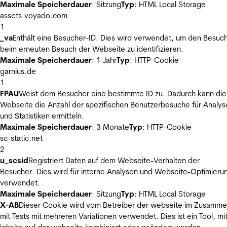
Maximale Speicherdauer
: Sitzung
Typ
: HTML Local Storage
assets.voyado.com
1
_va
Enthält eine Besucher-ID. Dies wird verwendet, um den Besuc
beim erneuten Besuch der Webseite zu identifizieren.
Maximale Speicherdauer
: 1 Jahr
Typ
: HTTP-Cookie
garnius.de
1
FPAU
Weist dem Besucher eine bestimmte ID zu. Dadurch kann die
Webseite die Anzahl der spezifischen Benutzerbesuche für Analys
und Statistiken ermitteln.
Maximale Speicherdauer
: 3 Monate
Typ
: HTTP-Cookie
sc-static.net
2
u_scsid
Registriert Daten auf dem Webseite-Verhalten der
Besucher. Dies wird für interne Analysen und Webseite-Optimieru
verwendet.
Maximale Speicherdauer
: Sitzung
Typ
: HTML Local Storage
X-AB
Dieser Cookie wird vom Betreiber der webseite im Zusamm
mit Tests mit mehreren Variationen verwendet. Dies ist ein Tool, m