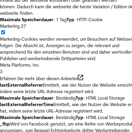
Inhalte auf der webseite kombiniert oder geändert werden
können. Dadurch kann die webseite die beste Variation / Edition d
webseite finden.
Maximale Speicherdauer
: 1 Tag
Typ
: HTTP-Cookie
Marketing
27
Marketing-Cookies werden verwendet, um Besuchern auf Websei
folgen. Die Absicht ist, Anzeigen zu zeigen, die relevant und
ansprechend für den einzelnen Benutzer sind und daher wertvoller
Publisher und werbetreibende Drittparteien sind.
Meta Platforms, Inc.
3
Erfahren Sie mehr über diesen Anbieter
lastExternalReferrer
Ermittelt, wie der Nutzer die Website erreicht
indem seine letzte URL-Adresse registriert wird.
Maximale Speicherdauer
: Beständig
Typ
: HTML Local Storage
lastExternalReferrerTime
Ermittelt, wie der Nutzer die Website er
hat, indem seine letzte URL-Adresse registriert wird.
Maximale Speicherdauer
: Beständig
Typ
: HTML Local Storage
_fbp
Wird von Facebook genutzt, um eine Reihe von Werbeprodu
anzuzeigen, zum Beispiel Echtzeitgebote dritter Werbetreibender.