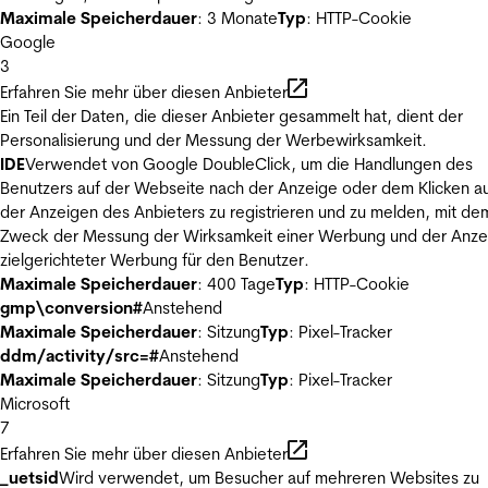
Maximale Speicherdauer
: 3 Monate
Typ
: HTTP-Cookie
Google
3
Erfahren Sie mehr über diesen Anbieter
Ein Teil der Daten, die dieser Anbieter gesammelt hat, dient der
Personalisierung und der Messung der Werbewirksamkeit.
IDE
Verwendet von Google DoubleClick, um die Handlungen des
Benutzers auf der Webseite nach der Anzeige oder dem Klicken au
der Anzeigen des Anbieters zu registrieren und zu melden, mit de
Zweck der Messung der Wirksamkeit einer Werbung und der Anze
zielgerichteter Werbung für den Benutzer.
Maximale Speicherdauer
: 400 Tage
Typ
: HTTP-Cookie
gmp\conversion#
Anstehend
Maximale Speicherdauer
: Sitzung
Typ
: Pixel-Tracker
ddm/activity/src=#
Anstehend
Maximale Speicherdauer
: Sitzung
Typ
: Pixel-Tracker
Microsoft
7
Erfahren Sie mehr über diesen Anbieter
_uetsid
Wird verwendet, um Besucher auf mehreren Websites zu