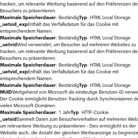
tracken, um relevante Werbung basierend auf den Präferenzen de
Besuchers zu präsentieren.
Maximale Speicherdauer
: Beständig
Typ
: HTML Local Storage
_uetsid_exp
Enthält das Verfallsdatum für das Cookie mit
entsprechendem Namen.
Maximale Speicherdauer
: Beständig
Typ
: HTML Local Storage
_uetvid
Wird verwendet, um Besucher auf mehreren Websites zu
tracken, um relevante Werbung basierend auf den Präferenzen de
Besuchers zu präsentieren.
Maximale Speicherdauer
: Beständig
Typ
: HTML Local Storage
_uetvid_exp
Enthält das Verfallsdatum für das Cookie mit
entsprechendem Namen.
Maximale Speicherdauer
: Beständig
Typ
: HTML Local Storage
MUID
Weitgehend von Microsoft als eindeutige Benutzer-ID verw
Der Cookie ermöglicht Benutzer-Tracking durch Synchronisieren de
vielen Microsoft-Domänen.
Maximale Speicherdauer
: 1 Jahr
Typ
: HTTP-Cookie
_uetsid
Sammelt Daten zum Besucherverhalten auf mehreren Webs
um relevantere Werbung zu präsentieren - Dies ermöglicht es der
Website auch, die Anzahl der gleichen Werbeanzeige zu begrenze