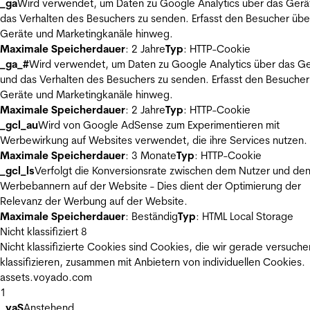
_ga
Wird verwendet, um Daten zu Google Analytics über das Gerä
das Verhalten des Besuchers zu senden. Erfasst den Besucher übe
Geräte und Marketingkanäle hinweg.
Maximale Speicherdauer
: 2 Jahre
Typ
: HTTP-Cookie
_ga_#
Wird verwendet, um Daten zu Google Analytics über das Ge
und das Verhalten des Besuchers zu senden. Erfasst den Besucher
Geräte und Marketingkanäle hinweg.
Maximale Speicherdauer
: 2 Jahre
Typ
: HTTP-Cookie
_gcl_au
Wird von Google AdSense zum Experimentieren mit
Werbewirkung auf Websites verwendet, die ihre Services nutzen.
Maximale Speicherdauer
: 3 Monate
Typ
: HTTP-Cookie
_gcl_ls
Verfolgt die Konversionsrate zwischen dem Nutzer und de
Werbebannern auf der Website - Dies dient der Optimierung der
Relevanz der Werbung auf der Website.
Maximale Speicherdauer
: Beständig
Typ
: HTML Local Storage
Nicht klassifiziert
8
Nicht klassifizierte Cookies sind Cookies, die wir gerade versuche
klassifizieren, zusammen mit Anbietern von individuellen Cookies.
assets.voyado.com
1
_vaS
Anstehend