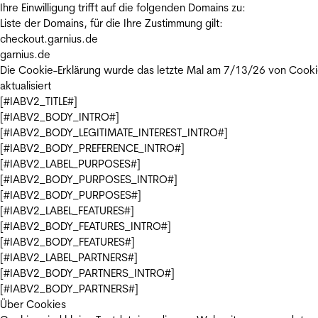
Ihre Einwilligung trifft auf die folgenden Domains zu:
Liste der Domains, für die Ihre Zustimmung gilt:
checkout.garnius.de
garnius.de
Die Cookie-Erklärung wurde das letzte Mal am 7/13/26 von
Cooki
aktualisiert
[#IABV2_TITLE#]
[#IABV2_BODY_INTRO#]
[#IABV2_BODY_LEGITIMATE_INTEREST_INTRO#]
[#IABV2_BODY_PREFERENCE_INTRO#]
[#IABV2_LABEL_PURPOSES#]
[#IABV2_BODY_PURPOSES_INTRO#]
[#IABV2_BODY_PURPOSES#]
[#IABV2_LABEL_FEATURES#]
[#IABV2_BODY_FEATURES_INTRO#]
[#IABV2_BODY_FEATURES#]
[#IABV2_LABEL_PARTNERS#]
[#IABV2_BODY_PARTNERS_INTRO#]
[#IABV2_BODY_PARTNERS#]
Über Cookies