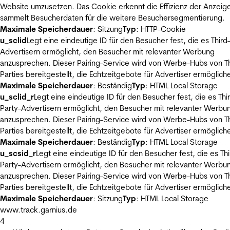
Website umzusetzen. Das Cookie erkennt die Effizienz der Anzeig
sammelt Besucherdaten für die weitere Besuchersegmentierung.
Maximale Speicherdauer
: Sitzung
Typ
: HTTP-Cookie
u_sclid
Legt eine eindeutige ID für den Besucher fest, die es Third
Advertisern ermöglicht, den Besucher mit relevanter Werbung
anzusprechen. Dieser Pairing-Service wird von Werbe-Hubs von Th
Parties bereitgestellt, die Echtzeitgebote für Advertiser ermöglich
Maximale Speicherdauer
: Beständig
Typ
: HTML Local Storage
u_sclid_r
Legt eine eindeutige ID für den Besucher fest, die es Thi
Party-Advertisern ermöglicht, den Besucher mit relevanter Werbu
anzusprechen. Dieser Pairing-Service wird von Werbe-Hubs von Th
Parties bereitgestellt, die Echtzeitgebote für Advertiser ermöglich
Maximale Speicherdauer
: Beständig
Typ
: HTML Local Storage
u_scsid_r
Legt eine eindeutige ID für den Besucher fest, die es Thi
Party-Advertisern ermöglicht, den Besucher mit relevanter Werbu
anzusprechen. Dieser Pairing-Service wird von Werbe-Hubs von Th
Parties bereitgestellt, die Echtzeitgebote für Advertiser ermöglich
Maximale Speicherdauer
: Sitzung
Typ
: HTML Local Storage
www.track.garnius.de
4