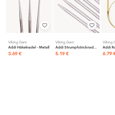
Viking Garn
Viking Garn
Viking 
Addi Häkelnadel - Metall
Addi Strumpfstricknadeln - Aluminium
3
.
69
€
5
.
19
€
6
.
79