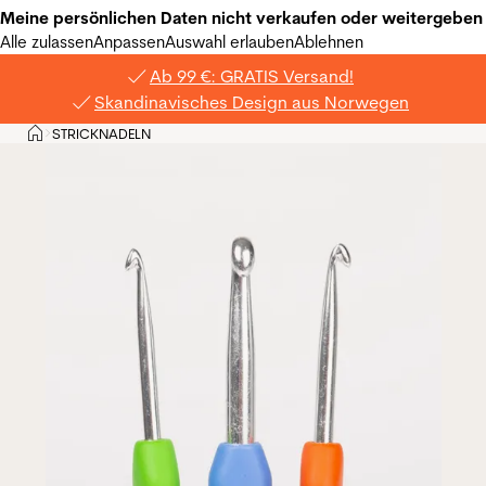
Meine persönlichen Daten nicht verkaufen oder weitergeben
Alle zulassen
Anpassen
Auswahl erlauben
Ablehnen
Ab 99 €: GRATIS Versand!
Skandinavisches Design aus Norwegen
Privat
STRICKNADELN
>