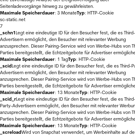
Seitenladevorgänge hinweg zu gewährleisten.
Maximale Speicherdauer
: 3 Monate
Typ
: HTTP-Cookie
sc-static.net
7
_schn1
Legt eine eindeutige ID für den Besucher fest, die es Third
Advertisern ermöglicht, den Besucher mit relevanter Werbung
anzusprechen. Dieser Pairing-Service wird von Werbe-Hubs von Th
Parties bereitgestellt, die Echtzeitgebote für Advertiser ermöglich
Maximale Speicherdauer
: 1 Tag
Typ
: HTTP-Cookie
_scid
Legt eine eindeutige ID für den Besucher fest, die es Third-P
Advertisern ermöglicht, den Besucher mit relevanter Werbung
anzusprechen. Dieser Pairing-Service wird von Werbe-Hubs von Th
Parties bereitgestellt, die Echtzeitgebote für Advertiser ermöglich
Maximale Speicherdauer
: 13 Monate
Typ
: HTTP-Cookie
_scid_r
Legt eine eindeutige ID für den Besucher fest, die es Third
Party-Advertisern ermöglicht, den Besucher mit relevanter Werbu
anzusprechen. Dieser Pairing-Service wird von Werbe-Hubs von Th
Parties bereitgestellt, die Echtzeitgebote für Advertiser ermöglich
Maximale Speicherdauer
: 13 Monate
Typ
: HTTP-Cookie
_screload
Wird von Snapchat verwendet, um Werbeinhalte auf de