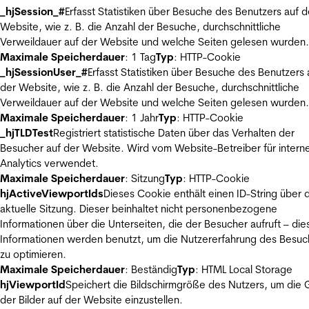
_hjSession_#
Erfasst Statistiken über Besuche des Benutzers auf d
Website, wie z. B. die Anzahl der Besuche, durchschnittliche
Verweildauer auf der Website und welche Seiten gelesen wurden.
Maximale Speicherdauer
: 1 Tag
Typ
: HTTP-Cookie
_hjSessionUser_#
Erfasst Statistiken über Besuche des Benutzers 
der Website, wie z. B. die Anzahl der Besuche, durchschnittliche
Verweildauer auf der Website und welche Seiten gelesen wurden.
Maximale Speicherdauer
: 1 Jahr
Typ
: HTTP-Cookie
_hjTLDTest
Registriert statistische Daten über das Verhalten der
Besucher auf der Website. Wird vom Website-Betreiber für intern
Analytics verwendet.
Maximale Speicherdauer
: Sitzung
Typ
: HTTP-Cookie
hjActiveViewportIds
Dieses Cookie enthält einen ID-String über 
aktuelle Sitzung. Dieser beinhaltet nicht personenbezogene
Informationen über die Unterseiten, die der Besucher aufruft – die
Informationen werden benutzt, um die Nutzererfahrung des Besuc
zu optimieren.
Maximale Speicherdauer
: Beständig
Typ
: HTML Local Storage
hjViewportId
Speichert die Bildschirmgröße des Nutzers, um die
der Bilder auf der Website einzustellen.