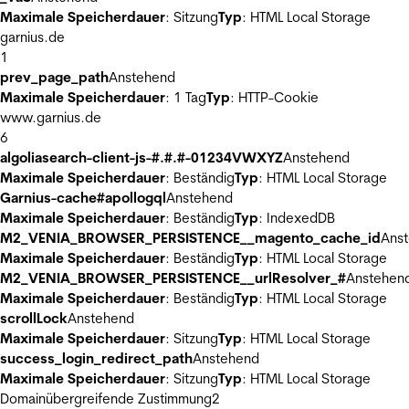
Maximale Speicherdauer
: Sitzung
Typ
: HTML Local Storage
garnius.de
1
prev_page_path
Anstehend
Maximale Speicherdauer
: 1 Tag
Typ
: HTTP-Cookie
www.garnius.de
6
algoliasearch-client-js-#.#.#-01234VWXYZ
Anstehend
Maximale Speicherdauer
: Beständig
Typ
: HTML Local Storage
Garnius-cache#apollogql
Anstehend
Maximale Speicherdauer
: Beständig
Typ
: IndexedDB
M2_VENIA_BROWSER_PERSISTENCE__magento_cache_id
Ans
Maximale Speicherdauer
: Beständig
Typ
: HTML Local Storage
M2_VENIA_BROWSER_PERSISTENCE__urlResolver_#
Anstehen
Maximale Speicherdauer
: Beständig
Typ
: HTML Local Storage
scrollLock
Anstehend
Maximale Speicherdauer
: Sitzung
Typ
: HTML Local Storage
success_login_redirect_path
Anstehend
Maximale Speicherdauer
: Sitzung
Typ
: HTML Local Storage
Domainübergreifende Zustimmung
2