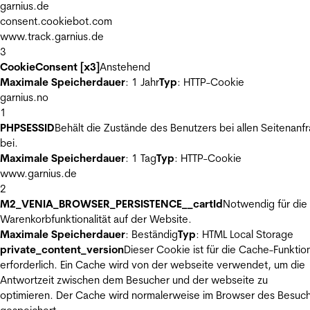
garnius.de
consent.cookiebot.com
www.track.garnius.de
3
CookieConsent [x3]
Anstehend
Maximale Speicherdauer
: 1 Jahr
Typ
: HTTP-Cookie
garnius.no
1
PHPSESSID
Behält die Zustände des Benutzers bei allen Seitenanf
bei.
Maximale Speicherdauer
: 1 Tag
Typ
: HTTP-Cookie
www.garnius.de
2
M2_VENIA_BROWSER_PERSISTENCE__cartId
Notwendig für die
Warenkorbfunktionalität auf der Website.
Maximale Speicherdauer
: Beständig
Typ
: HTML Local Storage
private_content_version
Dieser Cookie ist für die Cache-Funktio
erforderlich. Ein Cache wird von der webseite verwendet, um die
Antwortzeit zwischen dem Besucher und der webseite zu
optimieren. Der Cache wird normalerweise im Browser des Besuc