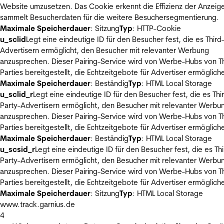
Website umzusetzen. Das Cookie erkennt die Effizienz der Anzeig
sammelt Besucherdaten für die weitere Besuchersegmentierung.
Maximale Speicherdauer
: Sitzung
Typ
: HTTP-Cookie
u_sclid
Legt eine eindeutige ID für den Besucher fest, die es Third
Advertisern ermöglicht, den Besucher mit relevanter Werbung
anzusprechen. Dieser Pairing-Service wird von Werbe-Hubs von Th
Parties bereitgestellt, die Echtzeitgebote für Advertiser ermöglich
Maximale Speicherdauer
: Beständig
Typ
: HTML Local Storage
u_sclid_r
Legt eine eindeutige ID für den Besucher fest, die es Thi
Party-Advertisern ermöglicht, den Besucher mit relevanter Werbu
anzusprechen. Dieser Pairing-Service wird von Werbe-Hubs von Th
Parties bereitgestellt, die Echtzeitgebote für Advertiser ermöglich
Maximale Speicherdauer
: Beständig
Typ
: HTML Local Storage
u_scsid_r
Legt eine eindeutige ID für den Besucher fest, die es Thi
Party-Advertisern ermöglicht, den Besucher mit relevanter Werbu
anzusprechen. Dieser Pairing-Service wird von Werbe-Hubs von Th
Parties bereitgestellt, die Echtzeitgebote für Advertiser ermöglich
Maximale Speicherdauer
: Sitzung
Typ
: HTML Local Storage
www.track.garnius.de
4