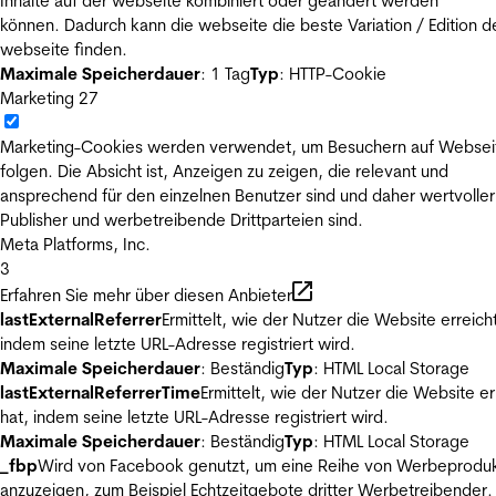
Inhalte auf der webseite kombiniert oder geändert werden
können. Dadurch kann die webseite die beste Variation / Edition d
webseite finden.
Maximale Speicherdauer
: 1 Tag
Typ
: HTTP-Cookie
Marketing
27
Marketing-Cookies werden verwendet, um Besuchern auf Websei
folgen. Die Absicht ist, Anzeigen zu zeigen, die relevant und
ansprechend für den einzelnen Benutzer sind und daher wertvoller
Publisher und werbetreibende Drittparteien sind.
Meta Platforms, Inc.
3
Erfahren Sie mehr über diesen Anbieter
lastExternalReferrer
Ermittelt, wie der Nutzer die Website erreicht
indem seine letzte URL-Adresse registriert wird.
Maximale Speicherdauer
: Beständig
Typ
: HTML Local Storage
lastExternalReferrerTime
Ermittelt, wie der Nutzer die Website er
hat, indem seine letzte URL-Adresse registriert wird.
Maximale Speicherdauer
: Beständig
Typ
: HTML Local Storage
_fbp
Wird von Facebook genutzt, um eine Reihe von Werbeprodu
anzuzeigen, zum Beispiel Echtzeitgebote dritter Werbetreibender.