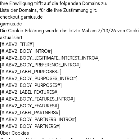
Ihre Einwilligung trifft auf die folgenden Domains zu:
Liste der Domains, für die Ihre Zustimmung gilt:
checkout.garnius.de
garnius.de
Die Cookie-Erklärung wurde das letzte Mal am 7/13/26 von
Cooki
aktualisiert
[#IABV2_TITLE#]
[#IABV2_BODY_INTRO#]
[#IABV2_BODY_LEGITIMATE_INTEREST_INTRO#]
[#IABV2_BODY_PREFERENCE_INTRO#]
[#IABV2_LABEL_PURPOSES#]
[#IABV2_BODY_PURPOSES_INTRO#]
[#IABV2_BODY_PURPOSES#]
[#IABV2_LABEL_FEATURES#]
[#IABV2_BODY_FEATURES_INTRO#]
[#IABV2_BODY_FEATURES#]
[#IABV2_LABEL_PARTNERS#]
[#IABV2_BODY_PARTNERS_INTRO#]
[#IABV2_BODY_PARTNERS#]
Über Cookies