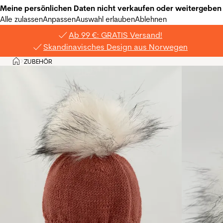
Meine persönlichen Daten nicht verkaufen oder weitergeben
Alle zulassen
Anpassen
Auswahl erlauben
Ablehnen
Ab 99 €: GRATIS Versand!
Skandinavisches Design aus Norwegen
Privat
ZUBEHÖR
>