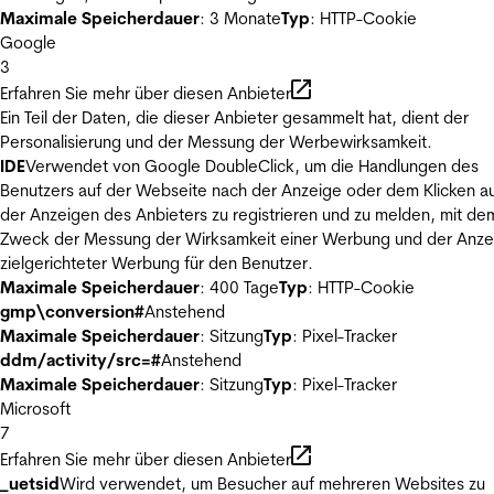
Maximale Speicherdauer
: 3 Monate
Typ
: HTTP-Cookie
Google
3
Erfahren Sie mehr über diesen Anbieter
Ein Teil der Daten, die dieser Anbieter gesammelt hat, dient der
Personalisierung und der Messung der Werbewirksamkeit.
IDE
Verwendet von Google DoubleClick, um die Handlungen des
Benutzers auf der Webseite nach der Anzeige oder dem Klicken au
der Anzeigen des Anbieters zu registrieren und zu melden, mit de
Zweck der Messung der Wirksamkeit einer Werbung und der Anze
zielgerichteter Werbung für den Benutzer.
Maximale Speicherdauer
: 400 Tage
Typ
: HTTP-Cookie
gmp\conversion#
Anstehend
Maximale Speicherdauer
: Sitzung
Typ
: Pixel-Tracker
ddm/activity/src=#
Anstehend
Maximale Speicherdauer
: Sitzung
Typ
: Pixel-Tracker
Microsoft
7
Erfahren Sie mehr über diesen Anbieter
_uetsid
Wird verwendet, um Besucher auf mehreren Websites zu