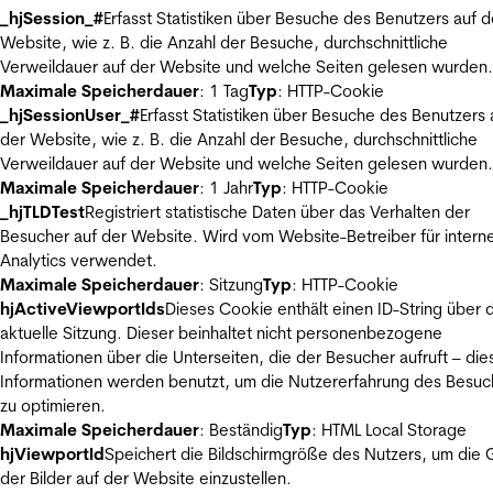
_hjSession_#
Erfasst Statistiken über Besuche des Benutzers auf d
Website, wie z. B. die Anzahl der Besuche, durchschnittliche
Verweildauer auf der Website und welche Seiten gelesen wurden.
Maximale Speicherdauer
: 1 Tag
Typ
: HTTP-Cookie
_hjSessionUser_#
Erfasst Statistiken über Besuche des Benutzers 
der Website, wie z. B. die Anzahl der Besuche, durchschnittliche
Verweildauer auf der Website und welche Seiten gelesen wurden.
Maximale Speicherdauer
: 1 Jahr
Typ
: HTTP-Cookie
_hjTLDTest
Registriert statistische Daten über das Verhalten der
Besucher auf der Website. Wird vom Website-Betreiber für intern
Analytics verwendet.
Maximale Speicherdauer
: Sitzung
Typ
: HTTP-Cookie
hjActiveViewportIds
Dieses Cookie enthält einen ID-String über 
aktuelle Sitzung. Dieser beinhaltet nicht personenbezogene
Informationen über die Unterseiten, die der Besucher aufruft – die
Informationen werden benutzt, um die Nutzererfahrung des Besuc
zu optimieren.
Maximale Speicherdauer
: Beständig
Typ
: HTML Local Storage
hjViewportId
Speichert die Bildschirmgröße des Nutzers, um die
der Bilder auf der Website einzustellen.