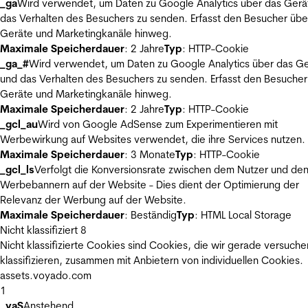
_ga
Wird verwendet, um Daten zu Google Analytics über das Gerä
das Verhalten des Besuchers zu senden. Erfasst den Besucher übe
Geräte und Marketingkanäle hinweg.
Maximale Speicherdauer
: 2 Jahre
Typ
: HTTP-Cookie
_ga_#
Wird verwendet, um Daten zu Google Analytics über das Ge
und das Verhalten des Besuchers zu senden. Erfasst den Besucher
Geräte und Marketingkanäle hinweg.
Maximale Speicherdauer
: 2 Jahre
Typ
: HTTP-Cookie
_gcl_au
Wird von Google AdSense zum Experimentieren mit
Werbewirkung auf Websites verwendet, die ihre Services nutzen.
Maximale Speicherdauer
: 3 Monate
Typ
: HTTP-Cookie
_gcl_ls
Verfolgt die Konversionsrate zwischen dem Nutzer und de
Werbebannern auf der Website - Dies dient der Optimierung der
Relevanz der Werbung auf der Website.
Maximale Speicherdauer
: Beständig
Typ
: HTML Local Storage
Nicht klassifiziert
8
Nicht klassifizierte Cookies sind Cookies, die wir gerade versuche
klassifizieren, zusammen mit Anbietern von individuellen Cookies.
assets.voyado.com
1
_vaS
Anstehend