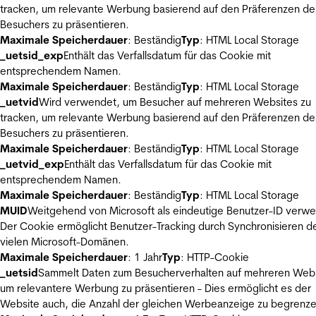
tracken, um relevante Werbung basierend auf den Präferenzen de
Besuchers zu präsentieren.
Maximale Speicherdauer
: Beständig
Typ
: HTML Local Storage
_uetsid_exp
Enthält das Verfallsdatum für das Cookie mit
entsprechendem Namen.
Maximale Speicherdauer
: Beständig
Typ
: HTML Local Storage
_uetvid
Wird verwendet, um Besucher auf mehreren Websites zu
tracken, um relevante Werbung basierend auf den Präferenzen de
Besuchers zu präsentieren.
Maximale Speicherdauer
: Beständig
Typ
: HTML Local Storage
_uetvid_exp
Enthält das Verfallsdatum für das Cookie mit
entsprechendem Namen.
Maximale Speicherdauer
: Beständig
Typ
: HTML Local Storage
MUID
Weitgehend von Microsoft als eindeutige Benutzer-ID verw
Der Cookie ermöglicht Benutzer-Tracking durch Synchronisieren de
vielen Microsoft-Domänen.
Maximale Speicherdauer
: 1 Jahr
Typ
: HTTP-Cookie
_uetsid
Sammelt Daten zum Besucherverhalten auf mehreren Webs
um relevantere Werbung zu präsentieren - Dies ermöglicht es der
Website auch, die Anzahl der gleichen Werbeanzeige zu begrenze