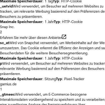
Maximale Speicherdauer
: 1 Tag
Typ
: HTTP-Cookie
_uetvid
Wird verwendet, um Besucher auf mehreren Websites zu
tracken, um relevante Werbung basierend auf den Präferenzen de
Besuchers zu präsentieren.
Maximale Speicherdauer
: 1 Jahr
Typ
: HTTP-Cookie
Snap Inc.
2
Erfahren Sie mehr über diesen Anbieter
sc_at
Wird von Snapchat verwendet, um Werbeinhalte auf der We
umzusetzen. Das Cookie erkennt die Effizienz der Anzeigen und s
Besucherdaten für die weitere Besuchersegmentierung.
Maximale Speicherdauer
: 1 Jahr
Typ
: HTTP-Cookie
p
Wird verwendet, um Besucher auf mehreren Websites zu tracke
relevante Werbung basierend auf den Präferenzen des Besuchers
präsentieren.
Maximale Speicherdauer
: Sitzung
Typ
: Pixel-Tracker
garnius.de
1
_gtmeec
Wird verwendet, um E-Commerce-bezogene
Interaktionsdaten vorübergehend zu speichern und zu verarbeiten
eine zuverlässige Analyse der Ereignisverfolgung über