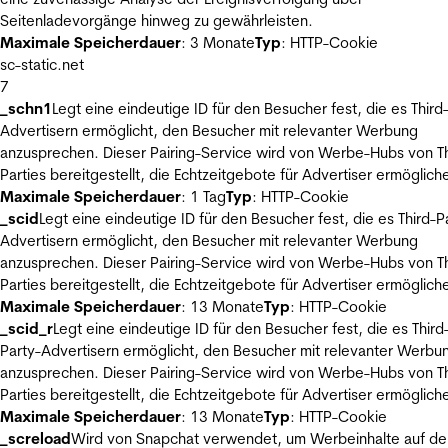
Seitenladevorgänge hinweg zu gewährleisten.
Maximale Speicherdauer
: 3 Monate
Typ
: HTTP-Cookie
sc-static.net
7
_schn1
Legt eine eindeutige ID für den Besucher fest, die es Third
Advertisern ermöglicht, den Besucher mit relevanter Werbung
anzusprechen. Dieser Pairing-Service wird von Werbe-Hubs von Th
Parties bereitgestellt, die Echtzeitgebote für Advertiser ermöglich
Maximale Speicherdauer
: 1 Tag
Typ
: HTTP-Cookie
_scid
Legt eine eindeutige ID für den Besucher fest, die es Third-P
Advertisern ermöglicht, den Besucher mit relevanter Werbung
anzusprechen. Dieser Pairing-Service wird von Werbe-Hubs von Th
Parties bereitgestellt, die Echtzeitgebote für Advertiser ermöglich
Maximale Speicherdauer
: 13 Monate
Typ
: HTTP-Cookie
_scid_r
Legt eine eindeutige ID für den Besucher fest, die es Third
Party-Advertisern ermöglicht, den Besucher mit relevanter Werbu
anzusprechen. Dieser Pairing-Service wird von Werbe-Hubs von Th
Parties bereitgestellt, die Echtzeitgebote für Advertiser ermöglich
Maximale Speicherdauer
: 13 Monate
Typ
: HTTP-Cookie
_screload
Wird von Snapchat verwendet, um Werbeinhalte auf de