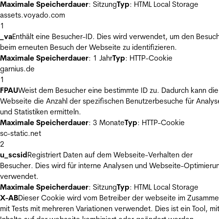
Maximale Speicherdauer
: Sitzung
Typ
: HTML Local Storage
assets.voyado.com
1
_va
Enthält eine Besucher-ID. Dies wird verwendet, um den Besuc
beim erneuten Besuch der Webseite zu identifizieren.
Maximale Speicherdauer
: 1 Jahr
Typ
: HTTP-Cookie
garnius.de
1
FPAU
Weist dem Besucher eine bestimmte ID zu. Dadurch kann die
Webseite die Anzahl der spezifischen Benutzerbesuche für Analys
und Statistiken ermitteln.
Maximale Speicherdauer
: 3 Monate
Typ
: HTTP-Cookie
sc-static.net
2
u_scsid
Registriert Daten auf dem Webseite-Verhalten der
Besucher. Dies wird für interne Analysen und Webseite-Optimieru
verwendet.
Maximale Speicherdauer
: Sitzung
Typ
: HTML Local Storage
X-AB
Dieser Cookie wird vom Betreiber der webseite im Zusamm
mit Tests mit mehreren Variationen verwendet. Dies ist ein Tool, m