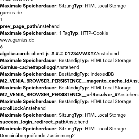
Maximale Speicherdauer
: Sitzung
Typ
: HTML Local Storage
garnius.de
1
prev_page_path
Anstehend
Maximale Speicherdauer
: 1 Tag
Typ
: HTTP-Cookie
www.garnius.de
6
algoliasearch-client-js-#.#.#-01234VWXYZ
Anstehend
Maximale Speicherdauer
: Beständig
Typ
: HTML Local Storage
Garnius-cache#apollogql
Anstehend
Maximale Speicherdauer
: Beständig
Typ
: IndexedDB
M2_VENIA_BROWSER_PERSISTENCE__magento_cache_id
Ans
Maximale Speicherdauer
: Beständig
Typ
: HTML Local Storage
M2_VENIA_BROWSER_PERSISTENCE__urlResolver_#
Anstehen
Maximale Speicherdauer
: Beständig
Typ
: HTML Local Storage
scrollLock
Anstehend
Maximale Speicherdauer
: Sitzung
Typ
: HTML Local Storage
success_login_redirect_path
Anstehend
Maximale Speicherdauer
: Sitzung
Typ
: HTML Local Storage
Domainübergreifende Zustimmung
2