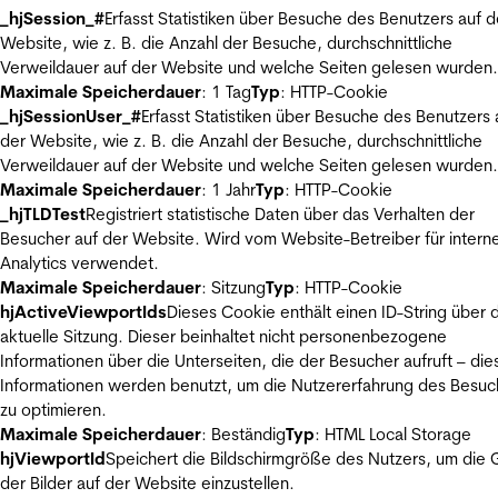
_hjSession_#
Erfasst Statistiken über Besuche des Benutzers auf d
Website, wie z. B. die Anzahl der Besuche, durchschnittliche
Verweildauer auf der Website und welche Seiten gelesen wurden.
Maximale Speicherdauer
: 1 Tag
Typ
: HTTP-Cookie
_hjSessionUser_#
Erfasst Statistiken über Besuche des Benutzers 
der Website, wie z. B. die Anzahl der Besuche, durchschnittliche
Verweildauer auf der Website und welche Seiten gelesen wurden.
Maximale Speicherdauer
: 1 Jahr
Typ
: HTTP-Cookie
_hjTLDTest
Registriert statistische Daten über das Verhalten der
Besucher auf der Website. Wird vom Website-Betreiber für intern
Analytics verwendet.
Maximale Speicherdauer
: Sitzung
Typ
: HTTP-Cookie
hjActiveViewportIds
Dieses Cookie enthält einen ID-String über 
aktuelle Sitzung. Dieser beinhaltet nicht personenbezogene
Informationen über die Unterseiten, die der Besucher aufruft – die
Informationen werden benutzt, um die Nutzererfahrung des Besuc
zu optimieren.
Maximale Speicherdauer
: Beständig
Typ
: HTML Local Storage
hjViewportId
Speichert die Bildschirmgröße des Nutzers, um die
der Bilder auf der Website einzustellen.