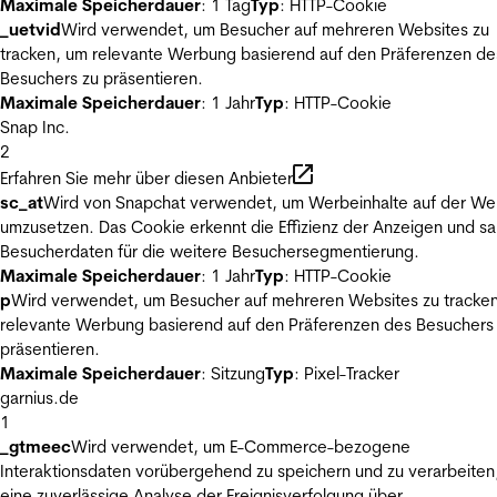
Maximale Speicherdauer
: 1 Tag
Typ
: HTTP-Cookie
_uetvid
Wird verwendet, um Besucher auf mehreren Websites zu
tracken, um relevante Werbung basierend auf den Präferenzen de
Besuchers zu präsentieren.
Maximale Speicherdauer
: 1 Jahr
Typ
: HTTP-Cookie
Snap Inc.
2
Erfahren Sie mehr über diesen Anbieter
sc_at
Wird von Snapchat verwendet, um Werbeinhalte auf der We
umzusetzen. Das Cookie erkennt die Effizienz der Anzeigen und s
Besucherdaten für die weitere Besuchersegmentierung.
Maximale Speicherdauer
: 1 Jahr
Typ
: HTTP-Cookie
p
Wird verwendet, um Besucher auf mehreren Websites zu tracke
relevante Werbung basierend auf den Präferenzen des Besuchers
präsentieren.
Maximale Speicherdauer
: Sitzung
Typ
: Pixel-Tracker
garnius.de
1
_gtmeec
Wird verwendet, um E-Commerce-bezogene
Interaktionsdaten vorübergehend zu speichern und zu verarbeiten
eine zuverlässige Analyse der Ereignisverfolgung über