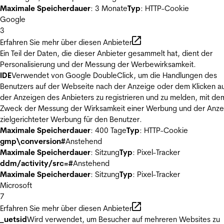
Maximale Speicherdauer
: 3 Monate
Typ
: HTTP-Cookie
Google
3
Erfahren Sie mehr über diesen Anbieter
Ein Teil der Daten, die dieser Anbieter gesammelt hat, dient der
Personalisierung und der Messung der Werbewirksamkeit.
IDE
Verwendet von Google DoubleClick, um die Handlungen des
Benutzers auf der Webseite nach der Anzeige oder dem Klicken au
der Anzeigen des Anbieters zu registrieren und zu melden, mit de
Zweck der Messung der Wirksamkeit einer Werbung und der Anze
zielgerichteter Werbung für den Benutzer.
Maximale Speicherdauer
: 400 Tage
Typ
: HTTP-Cookie
gmp\conversion#
Anstehend
Maximale Speicherdauer
: Sitzung
Typ
: Pixel-Tracker
ddm/activity/src=#
Anstehend
Maximale Speicherdauer
: Sitzung
Typ
: Pixel-Tracker
Microsoft
7
Erfahren Sie mehr über diesen Anbieter
_uetsid
Wird verwendet, um Besucher auf mehreren Websites zu