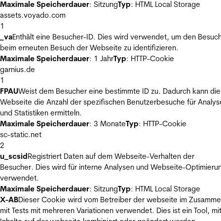
Maximale Speicherdauer
: Sitzung
Typ
: HTML Local Storage
assets.voyado.com
1
_va
Enthält eine Besucher-ID. Dies wird verwendet, um den Besuc
beim erneuten Besuch der Webseite zu identifizieren.
Maximale Speicherdauer
: 1 Jahr
Typ
: HTTP-Cookie
garnius.de
1
FPAU
Weist dem Besucher eine bestimmte ID zu. Dadurch kann die
Webseite die Anzahl der spezifischen Benutzerbesuche für Analys
und Statistiken ermitteln.
Maximale Speicherdauer
: 3 Monate
Typ
: HTTP-Cookie
sc-static.net
2
u_scsid
Registriert Daten auf dem Webseite-Verhalten der
Besucher. Dies wird für interne Analysen und Webseite-Optimieru
verwendet.
Maximale Speicherdauer
: Sitzung
Typ
: HTML Local Storage
X-AB
Dieser Cookie wird vom Betreiber der webseite im Zusamm
mit Tests mit mehreren Variationen verwendet. Dies ist ein Tool, m