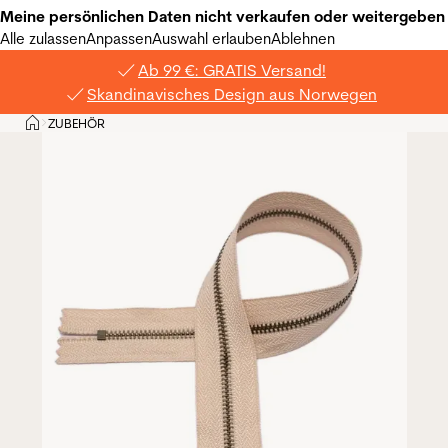
Meine persönlichen Daten nicht verkaufen oder weitergeben
Alle zulassen
Anpassen
Auswahl erlauben
Ablehnen
Ab 99 €: GRATIS Versand!
Skandinavisches Design aus Norwegen
Privat
ZUBEHÖR
>