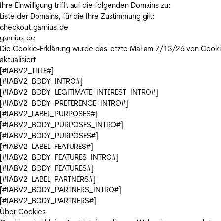
Ihre Einwilligung trifft auf die folgenden Domains zu:
Liste der Domains, für die Ihre Zustimmung gilt:
checkout.garnius.de
garnius.de
Die Cookie-Erklärung wurde das letzte Mal am 7/13/26 von
Cooki
aktualisiert
[#IABV2_TITLE#]
[#IABV2_BODY_INTRO#]
[#IABV2_BODY_LEGITIMATE_INTEREST_INTRO#]
[#IABV2_BODY_PREFERENCE_INTRO#]
[#IABV2_LABEL_PURPOSES#]
[#IABV2_BODY_PURPOSES_INTRO#]
[#IABV2_BODY_PURPOSES#]
[#IABV2_LABEL_FEATURES#]
[#IABV2_BODY_FEATURES_INTRO#]
[#IABV2_BODY_FEATURES#]
[#IABV2_LABEL_PARTNERS#]
[#IABV2_BODY_PARTNERS_INTRO#]
[#IABV2_BODY_PARTNERS#]
Über Cookies