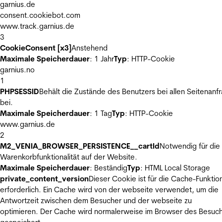
garnius.de
consent.cookiebot.com
www.track.garnius.de
3
CookieConsent [x3]
Anstehend
Maximale Speicherdauer
: 1 Jahr
Typ
: HTTP-Cookie
garnius.no
1
PHPSESSID
Behält die Zustände des Benutzers bei allen Seitenanf
bei.
Maximale Speicherdauer
: 1 Tag
Typ
: HTTP-Cookie
www.garnius.de
2
M2_VENIA_BROWSER_PERSISTENCE__cartId
Notwendig für die
Warenkorbfunktionalität auf der Website.
Maximale Speicherdauer
: Beständig
Typ
: HTML Local Storage
private_content_version
Dieser Cookie ist für die Cache-Funktio
erforderlich. Ein Cache wird von der webseite verwendet, um die
Antwortzeit zwischen dem Besucher und der webseite zu
optimieren. Der Cache wird normalerweise im Browser des Besuc