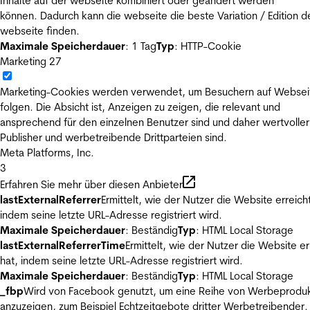
Inhalte auf der webseite kombiniert oder geändert werden
können. Dadurch kann die webseite die beste Variation / Edition d
webseite finden.
Maximale Speicherdauer
: 1 Tag
Typ
: HTTP-Cookie
Marketing
27
Marketing-Cookies werden verwendet, um Besuchern auf Websei
folgen. Die Absicht ist, Anzeigen zu zeigen, die relevant und
ansprechend für den einzelnen Benutzer sind und daher wertvoller
Publisher und werbetreibende Drittparteien sind.
Meta Platforms, Inc.
3
Erfahren Sie mehr über diesen Anbieter
lastExternalReferrer
Ermittelt, wie der Nutzer die Website erreicht
indem seine letzte URL-Adresse registriert wird.
Maximale Speicherdauer
: Beständig
Typ
: HTML Local Storage
lastExternalReferrerTime
Ermittelt, wie der Nutzer die Website er
hat, indem seine letzte URL-Adresse registriert wird.
Maximale Speicherdauer
: Beständig
Typ
: HTML Local Storage
_fbp
Wird von Facebook genutzt, um eine Reihe von Werbeprodu
anzuzeigen, zum Beispiel Echtzeitgebote dritter Werbetreibender.