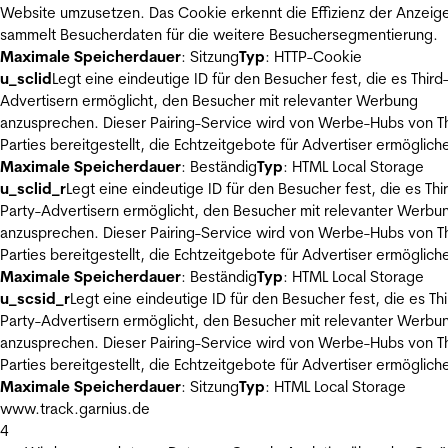
Website umzusetzen. Das Cookie erkennt die Effizienz der Anzeig
sammelt Besucherdaten für die weitere Besuchersegmentierung.
Maximale Speicherdauer
: Sitzung
Typ
: HTTP-Cookie
u_sclid
Legt eine eindeutige ID für den Besucher fest, die es Third
Advertisern ermöglicht, den Besucher mit relevanter Werbung
anzusprechen. Dieser Pairing-Service wird von Werbe-Hubs von Th
Parties bereitgestellt, die Echtzeitgebote für Advertiser ermöglich
Maximale Speicherdauer
: Beständig
Typ
: HTML Local Storage
u_sclid_r
Legt eine eindeutige ID für den Besucher fest, die es Thi
Party-Advertisern ermöglicht, den Besucher mit relevanter Werbu
anzusprechen. Dieser Pairing-Service wird von Werbe-Hubs von Th
Parties bereitgestellt, die Echtzeitgebote für Advertiser ermöglich
Maximale Speicherdauer
: Beständig
Typ
: HTML Local Storage
u_scsid_r
Legt eine eindeutige ID für den Besucher fest, die es Thi
Party-Advertisern ermöglicht, den Besucher mit relevanter Werbu
anzusprechen. Dieser Pairing-Service wird von Werbe-Hubs von Th
Parties bereitgestellt, die Echtzeitgebote für Advertiser ermöglich
Maximale Speicherdauer
: Sitzung
Typ
: HTML Local Storage
www.track.garnius.de
4