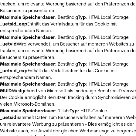
tracken, um relevante Werbung basierend auf den Präferenzen de
Besuchers zu präsentieren.
Maximale Speicherdauer
: Beständig
Typ
: HTML Local Storage
_uetsid_exp
Enthält das Verfallsdatum für das Cookie mit
entsprechendem Namen.
Maximale Speicherdauer
: Beständig
Typ
: HTML Local Storage
_uetvid
Wird verwendet, um Besucher auf mehreren Websites zu
tracken, um relevante Werbung basierend auf den Präferenzen de
Besuchers zu präsentieren.
Maximale Speicherdauer
: Beständig
Typ
: HTML Local Storage
_uetvid_exp
Enthält das Verfallsdatum für das Cookie mit
entsprechendem Namen.
Maximale Speicherdauer
: Beständig
Typ
: HTML Local Storage
MUID
Weitgehend von Microsoft als eindeutige Benutzer-ID verw
Der Cookie ermöglicht Benutzer-Tracking durch Synchronisieren de
vielen Microsoft-Domänen.
Maximale Speicherdauer
: 1 Jahr
Typ
: HTTP-Cookie
_uetsid
Sammelt Daten zum Besucherverhalten auf mehreren Webs
um relevantere Werbung zu präsentieren - Dies ermöglicht es der
Website auch, die Anzahl der gleichen Werbeanzeige zu begrenze