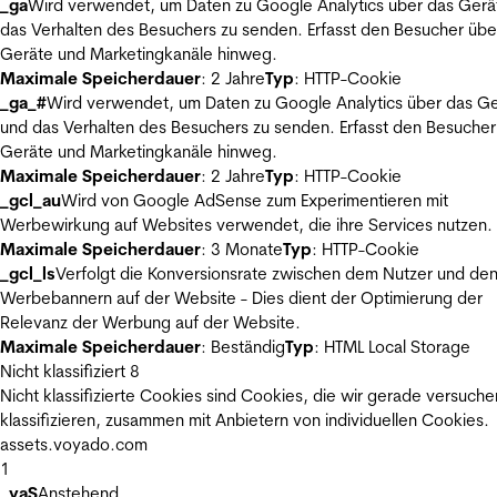
_ga
Wird verwendet, um Daten zu Google Analytics über das Gerä
das Verhalten des Besuchers zu senden. Erfasst den Besucher übe
Geräte und Marketingkanäle hinweg.
Maximale Speicherdauer
: 2 Jahre
Typ
: HTTP-Cookie
_ga_#
Wird verwendet, um Daten zu Google Analytics über das Ge
und das Verhalten des Besuchers zu senden. Erfasst den Besucher
Geräte und Marketingkanäle hinweg.
Maximale Speicherdauer
: 2 Jahre
Typ
: HTTP-Cookie
_gcl_au
Wird von Google AdSense zum Experimentieren mit
Werbewirkung auf Websites verwendet, die ihre Services nutzen.
Maximale Speicherdauer
: 3 Monate
Typ
: HTTP-Cookie
_gcl_ls
Verfolgt die Konversionsrate zwischen dem Nutzer und de
Werbebannern auf der Website - Dies dient der Optimierung der
Relevanz der Werbung auf der Website.
Maximale Speicherdauer
: Beständig
Typ
: HTML Local Storage
Nicht klassifiziert
8
Nicht klassifizierte Cookies sind Cookies, die wir gerade versuche
klassifizieren, zusammen mit Anbietern von individuellen Cookies.
assets.voyado.com
1
_vaS
Anstehend