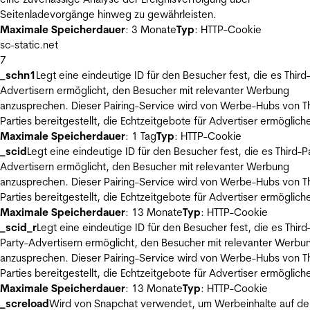
Seitenladevorgänge hinweg zu gewährleisten.
Maximale Speicherdauer
: 3 Monate
Typ
: HTTP-Cookie
sc-static.net
7
_schn1
Legt eine eindeutige ID für den Besucher fest, die es Third
Advertisern ermöglicht, den Besucher mit relevanter Werbung
anzusprechen. Dieser Pairing-Service wird von Werbe-Hubs von Th
Parties bereitgestellt, die Echtzeitgebote für Advertiser ermöglich
Maximale Speicherdauer
: 1 Tag
Typ
: HTTP-Cookie
_scid
Legt eine eindeutige ID für den Besucher fest, die es Third-P
Advertisern ermöglicht, den Besucher mit relevanter Werbung
anzusprechen. Dieser Pairing-Service wird von Werbe-Hubs von Th
Parties bereitgestellt, die Echtzeitgebote für Advertiser ermöglich
Maximale Speicherdauer
: 13 Monate
Typ
: HTTP-Cookie
_scid_r
Legt eine eindeutige ID für den Besucher fest, die es Third
Party-Advertisern ermöglicht, den Besucher mit relevanter Werbu
anzusprechen. Dieser Pairing-Service wird von Werbe-Hubs von Th
Parties bereitgestellt, die Echtzeitgebote für Advertiser ermöglich
Maximale Speicherdauer
: 13 Monate
Typ
: HTTP-Cookie
_screload
Wird von Snapchat verwendet, um Werbeinhalte auf de