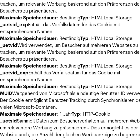
tracken, um relevante Werbung basierend auf den Präferenzen de
Besuchers zu präsentieren.
Maximale Speicherdauer
: Beständig
Typ
: HTML Local Storage
_uetsid_exp
Enthält das Verfallsdatum für das Cookie mit
entsprechendem Namen.
Maximale Speicherdauer
: Beständig
Typ
: HTML Local Storage
_uetvid
Wird verwendet, um Besucher auf mehreren Websites zu
tracken, um relevante Werbung basierend auf den Präferenzen de
Besuchers zu präsentieren.
Maximale Speicherdauer
: Beständig
Typ
: HTML Local Storage
_uetvid_exp
Enthält das Verfallsdatum für das Cookie mit
entsprechendem Namen.
Maximale Speicherdauer
: Beständig
Typ
: HTML Local Storage
MUID
Weitgehend von Microsoft als eindeutige Benutzer-ID verw
Der Cookie ermöglicht Benutzer-Tracking durch Synchronisieren de
vielen Microsoft-Domänen.
Maximale Speicherdauer
: 1 Jahr
Typ
: HTTP-Cookie
_uetsid
Sammelt Daten zum Besucherverhalten auf mehreren Webs
um relevantere Werbung zu präsentieren - Dies ermöglicht es der
Website auch, die Anzahl der gleichen Werbeanzeige zu begrenze