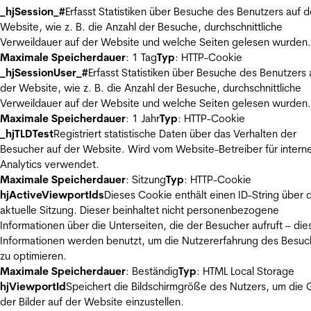
_hjSession_#
Erfasst Statistiken über Besuche des Benutzers auf d
Website, wie z. B. die Anzahl der Besuche, durchschnittliche
Verweildauer auf der Website und welche Seiten gelesen wurden.
Maximale Speicherdauer
: 1 Tag
Typ
: HTTP-Cookie
_hjSessionUser_#
Erfasst Statistiken über Besuche des Benutzers 
der Website, wie z. B. die Anzahl der Besuche, durchschnittliche
Verweildauer auf der Website und welche Seiten gelesen wurden.
Maximale Speicherdauer
: 1 Jahr
Typ
: HTTP-Cookie
_hjTLDTest
Registriert statistische Daten über das Verhalten der
Besucher auf der Website. Wird vom Website-Betreiber für intern
Analytics verwendet.
Maximale Speicherdauer
: Sitzung
Typ
: HTTP-Cookie
hjActiveViewportIds
Dieses Cookie enthält einen ID-String über 
aktuelle Sitzung. Dieser beinhaltet nicht personenbezogene
Informationen über die Unterseiten, die der Besucher aufruft – die
Informationen werden benutzt, um die Nutzererfahrung des Besuc
zu optimieren.
Maximale Speicherdauer
: Beständig
Typ
: HTML Local Storage
hjViewportId
Speichert die Bildschirmgröße des Nutzers, um die
der Bilder auf der Website einzustellen.