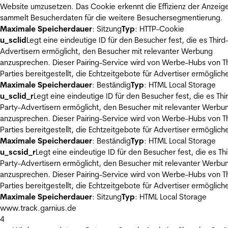
Website umzusetzen. Das Cookie erkennt die Effizienz der Anzeig
sammelt Besucherdaten für die weitere Besuchersegmentierung.
Maximale Speicherdauer
: Sitzung
Typ
: HTTP-Cookie
u_sclid
Legt eine eindeutige ID für den Besucher fest, die es Third
Advertisern ermöglicht, den Besucher mit relevanter Werbung
anzusprechen. Dieser Pairing-Service wird von Werbe-Hubs von Th
Parties bereitgestellt, die Echtzeitgebote für Advertiser ermöglich
Maximale Speicherdauer
: Beständig
Typ
: HTML Local Storage
u_sclid_r
Legt eine eindeutige ID für den Besucher fest, die es Thi
Party-Advertisern ermöglicht, den Besucher mit relevanter Werbu
anzusprechen. Dieser Pairing-Service wird von Werbe-Hubs von Th
Parties bereitgestellt, die Echtzeitgebote für Advertiser ermöglich
Maximale Speicherdauer
: Beständig
Typ
: HTML Local Storage
u_scsid_r
Legt eine eindeutige ID für den Besucher fest, die es Thi
Party-Advertisern ermöglicht, den Besucher mit relevanter Werbu
anzusprechen. Dieser Pairing-Service wird von Werbe-Hubs von Th
Parties bereitgestellt, die Echtzeitgebote für Advertiser ermöglich
Maximale Speicherdauer
: Sitzung
Typ
: HTML Local Storage
www.track.garnius.de
4