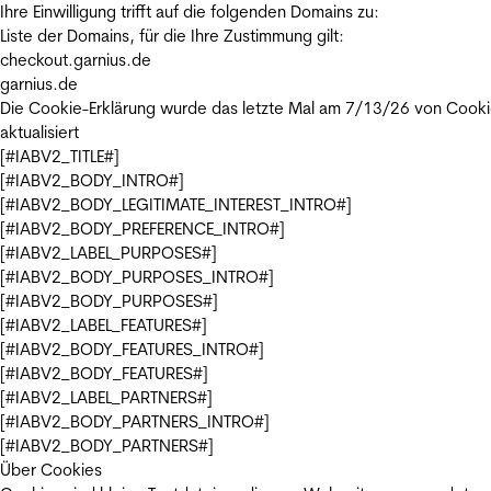
Ihre Einwilligung trifft auf die folgenden Domains zu:
Liste der Domains, für die Ihre Zustimmung gilt:
checkout.garnius.de
garnius.de
Die Cookie-Erklärung wurde das letzte Mal am 7/13/26 von
Cooki
aktualisiert
[#IABV2_TITLE#]
[#IABV2_BODY_INTRO#]
[#IABV2_BODY_LEGITIMATE_INTEREST_INTRO#]
[#IABV2_BODY_PREFERENCE_INTRO#]
[#IABV2_LABEL_PURPOSES#]
[#IABV2_BODY_PURPOSES_INTRO#]
[#IABV2_BODY_PURPOSES#]
[#IABV2_LABEL_FEATURES#]
[#IABV2_BODY_FEATURES_INTRO#]
[#IABV2_BODY_FEATURES#]
[#IABV2_LABEL_PARTNERS#]
[#IABV2_BODY_PARTNERS_INTRO#]
[#IABV2_BODY_PARTNERS#]
Über Cookies