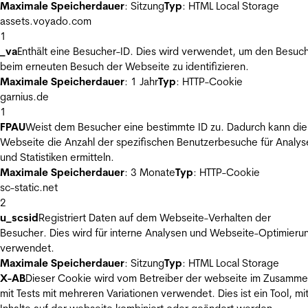
Maximale Speicherdauer
: Sitzung
Typ
: HTML Local Storage
assets.voyado.com
1
_va
Enthält eine Besucher-ID. Dies wird verwendet, um den Besuc
beim erneuten Besuch der Webseite zu identifizieren.
Maximale Speicherdauer
: 1 Jahr
Typ
: HTTP-Cookie
garnius.de
1
FPAU
Weist dem Besucher eine bestimmte ID zu. Dadurch kann die
Webseite die Anzahl der spezifischen Benutzerbesuche für Analys
und Statistiken ermitteln.
Maximale Speicherdauer
: 3 Monate
Typ
: HTTP-Cookie
sc-static.net
2
u_scsid
Registriert Daten auf dem Webseite-Verhalten der
Besucher. Dies wird für interne Analysen und Webseite-Optimieru
verwendet.
Maximale Speicherdauer
: Sitzung
Typ
: HTML Local Storage
X-AB
Dieser Cookie wird vom Betreiber der webseite im Zusamm
mit Tests mit mehreren Variationen verwendet. Dies ist ein Tool, m