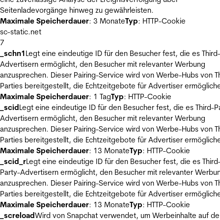
Seitenladevorgänge hinweg zu gewährleisten.
Maximale Speicherdauer
: 3 Monate
Typ
: HTTP-Cookie
sc-static.net
7
_schn1
Legt eine eindeutige ID für den Besucher fest, die es Third
Advertisern ermöglicht, den Besucher mit relevanter Werbung
anzusprechen. Dieser Pairing-Service wird von Werbe-Hubs von Th
Parties bereitgestellt, die Echtzeitgebote für Advertiser ermöglich
Maximale Speicherdauer
: 1 Tag
Typ
: HTTP-Cookie
_scid
Legt eine eindeutige ID für den Besucher fest, die es Third-P
Advertisern ermöglicht, den Besucher mit relevanter Werbung
anzusprechen. Dieser Pairing-Service wird von Werbe-Hubs von Th
Parties bereitgestellt, die Echtzeitgebote für Advertiser ermöglich
Maximale Speicherdauer
: 13 Monate
Typ
: HTTP-Cookie
_scid_r
Legt eine eindeutige ID für den Besucher fest, die es Third
Party-Advertisern ermöglicht, den Besucher mit relevanter Werbu
anzusprechen. Dieser Pairing-Service wird von Werbe-Hubs von Th
Parties bereitgestellt, die Echtzeitgebote für Advertiser ermöglich
Maximale Speicherdauer
: 13 Monate
Typ
: HTTP-Cookie
_screload
Wird von Snapchat verwendet, um Werbeinhalte auf de