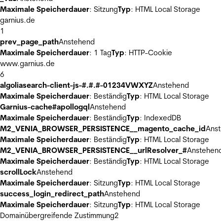
Maximale Speicherdauer
: Sitzung
Typ
: HTML Local Storage
garnius.de
1
prev_page_path
Anstehend
Maximale Speicherdauer
: 1 Tag
Typ
: HTTP-Cookie
www.garnius.de
6
algoliasearch-client-js-#.#.#-01234VWXYZ
Anstehend
Maximale Speicherdauer
: Beständig
Typ
: HTML Local Storage
Garnius-cache#apollogql
Anstehend
Maximale Speicherdauer
: Beständig
Typ
: IndexedDB
M2_VENIA_BROWSER_PERSISTENCE__magento_cache_id
Ans
Maximale Speicherdauer
: Beständig
Typ
: HTML Local Storage
M2_VENIA_BROWSER_PERSISTENCE__urlResolver_#
Anstehen
Maximale Speicherdauer
: Beständig
Typ
: HTML Local Storage
scrollLock
Anstehend
Maximale Speicherdauer
: Sitzung
Typ
: HTML Local Storage
success_login_redirect_path
Anstehend
Maximale Speicherdauer
: Sitzung
Typ
: HTML Local Storage
Domainübergreifende Zustimmung
2