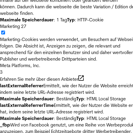
Inhalte auf der webseite kombiniert oder geändert werden
können. Dadurch kann die webseite die beste Variation / Edition d
webseite finden.
Maximale Speicherdauer
: 1 Tag
Typ
: HTTP-Cookie
Marketing
27
Marketing-Cookies werden verwendet, um Besuchern auf Websei
folgen. Die Absicht ist, Anzeigen zu zeigen, die relevant und
ansprechend für den einzelnen Benutzer sind und daher wertvoller
Publisher und werbetreibende Drittparteien sind.
Meta Platforms, Inc.
3
Erfahren Sie mehr über diesen Anbieter
lastExternalReferrer
Ermittelt, wie der Nutzer die Website erreicht
indem seine letzte URL-Adresse registriert wird.
Maximale Speicherdauer
: Beständig
Typ
: HTML Local Storage
lastExternalReferrerTime
Ermittelt, wie der Nutzer die Website er
hat, indem seine letzte URL-Adresse registriert wird.
Maximale Speicherdauer
: Beständig
Typ
: HTML Local Storage
_fbp
Wird von Facebook genutzt, um eine Reihe von Werbeprodu
anzuzeigen, zum Beispiel Echtzeitgebote dritter Werbetreibender.