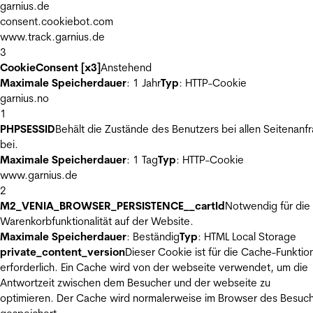
garnius.de
consent.cookiebot.com
www.track.garnius.de
3
CookieConsent [x3]
Anstehend
Maximale Speicherdauer
: 1 Jahr
Typ
: HTTP-Cookie
garnius.no
1
PHPSESSID
Behält die Zustände des Benutzers bei allen Seitenanf
bei.
Maximale Speicherdauer
: 1 Tag
Typ
: HTTP-Cookie
www.garnius.de
2
M2_VENIA_BROWSER_PERSISTENCE__cartId
Notwendig für die
Warenkorbfunktionalität auf der Website.
Maximale Speicherdauer
: Beständig
Typ
: HTML Local Storage
private_content_version
Dieser Cookie ist für die Cache-Funktio
erforderlich. Ein Cache wird von der webseite verwendet, um die
Antwortzeit zwischen dem Besucher und der webseite zu
optimieren. Der Cache wird normalerweise im Browser des Besuc