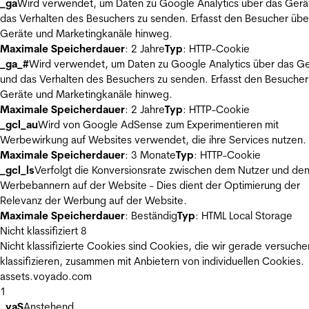
_ga
Wird verwendet, um Daten zu Google Analytics über das Gerä
das Verhalten des Besuchers zu senden. Erfasst den Besucher übe
Geräte und Marketingkanäle hinweg.
Maximale Speicherdauer
: 2 Jahre
Typ
: HTTP-Cookie
_ga_#
Wird verwendet, um Daten zu Google Analytics über das Ge
und das Verhalten des Besuchers zu senden. Erfasst den Besucher
Geräte und Marketingkanäle hinweg.
Maximale Speicherdauer
: 2 Jahre
Typ
: HTTP-Cookie
_gcl_au
Wird von Google AdSense zum Experimentieren mit
Werbewirkung auf Websites verwendet, die ihre Services nutzen.
Maximale Speicherdauer
: 3 Monate
Typ
: HTTP-Cookie
_gcl_ls
Verfolgt die Konversionsrate zwischen dem Nutzer und de
Werbebannern auf der Website - Dies dient der Optimierung der
Relevanz der Werbung auf der Website.
Maximale Speicherdauer
: Beständig
Typ
: HTML Local Storage
Nicht klassifiziert
8
Nicht klassifizierte Cookies sind Cookies, die wir gerade versuche
klassifizieren, zusammen mit Anbietern von individuellen Cookies.
assets.voyado.com
1
_vaS
Anstehend