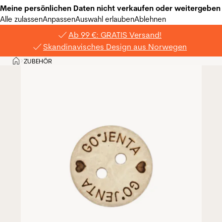
Meine persönlichen Daten nicht verkaufen oder weitergeben
Alle zulassen
Anpassen
Auswahl erlauben
Ablehnen
Ab 99 €: GRATIS Versand!
Skandinavisches Design aus Norwegen
Privat
ZUBEHÖR
>