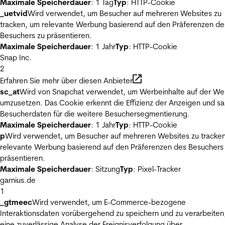
Maximale Speicherdauer
: 1 Tag
Typ
: HTTP-Cookie
_uetvid
Wird verwendet, um Besucher auf mehreren Websites zu
tracken, um relevante Werbung basierend auf den Präferenzen de
Besuchers zu präsentieren.
Maximale Speicherdauer
: 1 Jahr
Typ
: HTTP-Cookie
Snap Inc.
2
Erfahren Sie mehr über diesen Anbieter
sc_at
Wird von Snapchat verwendet, um Werbeinhalte auf der We
umzusetzen. Das Cookie erkennt die Effizienz der Anzeigen und s
Besucherdaten für die weitere Besuchersegmentierung.
Maximale Speicherdauer
: 1 Jahr
Typ
: HTTP-Cookie
p
Wird verwendet, um Besucher auf mehreren Websites zu tracke
relevante Werbung basierend auf den Präferenzen des Besuchers
präsentieren.
Maximale Speicherdauer
: Sitzung
Typ
: Pixel-Tracker
garnius.de
1
_gtmeec
Wird verwendet, um E-Commerce-bezogene
Interaktionsdaten vorübergehend zu speichern und zu verarbeiten
eine zuverlässige Analyse der Ereignisverfolgung über