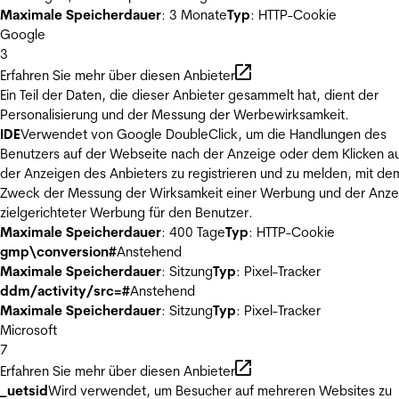
Maximale Speicherdauer
: 3 Monate
Typ
: HTTP-Cookie
Google
3
Erfahren Sie mehr über diesen Anbieter
Ein Teil der Daten, die dieser Anbieter gesammelt hat, dient der
Personalisierung und der Messung der Werbewirksamkeit.
IDE
Verwendet von Google DoubleClick, um die Handlungen des
Benutzers auf der Webseite nach der Anzeige oder dem Klicken au
der Anzeigen des Anbieters zu registrieren und zu melden, mit de
Zweck der Messung der Wirksamkeit einer Werbung und der Anze
zielgerichteter Werbung für den Benutzer.
Maximale Speicherdauer
: 400 Tage
Typ
: HTTP-Cookie
gmp\conversion#
Anstehend
Maximale Speicherdauer
: Sitzung
Typ
: Pixel-Tracker
ddm/activity/src=#
Anstehend
Maximale Speicherdauer
: Sitzung
Typ
: Pixel-Tracker
Microsoft
7
Erfahren Sie mehr über diesen Anbieter
_uetsid
Wird verwendet, um Besucher auf mehreren Websites zu