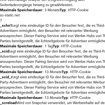
Seitenladevorgänge hinweg zu gewährleisten.
Maximale Speicherdauer
: 3 Monate
Typ
: HTTP-Cookie
sc-static.net
7
_schn1
Legt eine eindeutige ID für den Besucher fest, die es Third
Advertisern ermöglicht, den Besucher mit relevanter Werbung
anzusprechen. Dieser Pairing-Service wird von Werbe-Hubs von Th
Parties bereitgestellt, die Echtzeitgebote für Advertiser ermöglich
Maximale Speicherdauer
: 1 Tag
Typ
: HTTP-Cookie
_scid
Legt eine eindeutige ID für den Besucher fest, die es Third-P
Advertisern ermöglicht, den Besucher mit relevanter Werbung
anzusprechen. Dieser Pairing-Service wird von Werbe-Hubs von Th
Parties bereitgestellt, die Echtzeitgebote für Advertiser ermöglich
Maximale Speicherdauer
: 13 Monate
Typ
: HTTP-Cookie
_scid_r
Legt eine eindeutige ID für den Besucher fest, die es Third
Party-Advertisern ermöglicht, den Besucher mit relevanter Werbu
anzusprechen. Dieser Pairing-Service wird von Werbe-Hubs von Th
Parties bereitgestellt, die Echtzeitgebote für Advertiser ermöglich
Maximale Speicherdauer
: 13 Monate
Typ
: HTTP-Cookie
_screload
Wird von Snapchat verwendet, um Werbeinhalte auf de