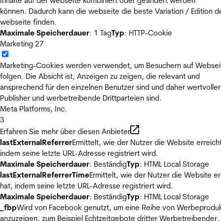
Inhalte auf der webseite kombiniert oder geändert werden
können. Dadurch kann die webseite die beste Variation / Edition d
webseite finden.
Maximale Speicherdauer
: 1 Tag
Typ
: HTTP-Cookie
Marketing
27
Marketing-Cookies werden verwendet, um Besuchern auf Websei
folgen. Die Absicht ist, Anzeigen zu zeigen, die relevant und
ansprechend für den einzelnen Benutzer sind und daher wertvoller
Publisher und werbetreibende Drittparteien sind.
Meta Platforms, Inc.
3
Erfahren Sie mehr über diesen Anbieter
lastExternalReferrer
Ermittelt, wie der Nutzer die Website erreicht
indem seine letzte URL-Adresse registriert wird.
Maximale Speicherdauer
: Beständig
Typ
: HTML Local Storage
lastExternalReferrerTime
Ermittelt, wie der Nutzer die Website er
hat, indem seine letzte URL-Adresse registriert wird.
Maximale Speicherdauer
: Beständig
Typ
: HTML Local Storage
_fbp
Wird von Facebook genutzt, um eine Reihe von Werbeprodu
anzuzeigen, zum Beispiel Echtzeitgebote dritter Werbetreibender.