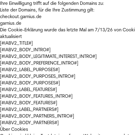
Ihre Einwilligung trifft auf die folgenden Domains zu:
Liste der Domains, für die Ihre Zustimmung gilt:
checkout.garnius.de
garnius.de
Die Cookie-Erklärung wurde das letzte Mal am 7/13/26 von
Cooki
aktualisiert
[#IABV2_TITLE#]
[#IABV2_BODY_INTRO#]
[#IABV2_BODY_LEGITIMATE_INTEREST_INTRO#]
[#IABV2_BODY_PREFERENCE_INTRO#]
[#IABV2_LABEL_PURPOSES#]
[#IABV2_BODY_PURPOSES_INTRO#]
[#IABV2_BODY_PURPOSES#]
[#IABV2_LABEL_FEATURES#]
[#IABV2_BODY_FEATURES_INTRO#]
[#IABV2_BODY_FEATURES#]
[#IABV2_LABEL_PARTNERS#]
[#IABV2_BODY_PARTNERS_INTRO#]
[#IABV2_BODY_PARTNERS#]
Über Cookies