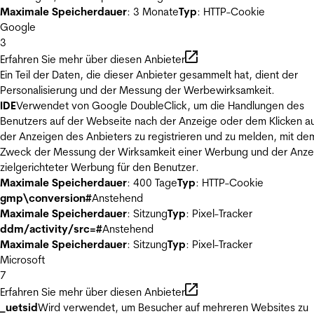
Maximale Speicherdauer
: 3 Monate
Typ
: HTTP-Cookie
Google
3
Erfahren Sie mehr über diesen Anbieter
Ein Teil der Daten, die dieser Anbieter gesammelt hat, dient der
Personalisierung und der Messung der Werbewirksamkeit.
IDE
Verwendet von Google DoubleClick, um die Handlungen des
Benutzers auf der Webseite nach der Anzeige oder dem Klicken au
der Anzeigen des Anbieters zu registrieren und zu melden, mit de
Zweck der Messung der Wirksamkeit einer Werbung und der Anze
zielgerichteter Werbung für den Benutzer.
Maximale Speicherdauer
: 400 Tage
Typ
: HTTP-Cookie
gmp\conversion#
Anstehend
Maximale Speicherdauer
: Sitzung
Typ
: Pixel-Tracker
ddm/activity/src=#
Anstehend
Maximale Speicherdauer
: Sitzung
Typ
: Pixel-Tracker
Microsoft
7
Erfahren Sie mehr über diesen Anbieter
_uetsid
Wird verwendet, um Besucher auf mehreren Websites zu