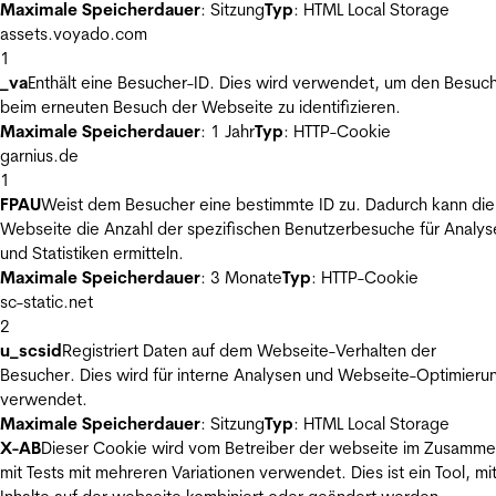
Maximale Speicherdauer
: Sitzung
Typ
: HTML Local Storage
assets.voyado.com
1
_va
Enthält eine Besucher-ID. Dies wird verwendet, um den Besuc
beim erneuten Besuch der Webseite zu identifizieren.
Maximale Speicherdauer
: 1 Jahr
Typ
: HTTP-Cookie
garnius.de
1
FPAU
Weist dem Besucher eine bestimmte ID zu. Dadurch kann die
Webseite die Anzahl der spezifischen Benutzerbesuche für Analys
und Statistiken ermitteln.
Maximale Speicherdauer
: 3 Monate
Typ
: HTTP-Cookie
sc-static.net
2
u_scsid
Registriert Daten auf dem Webseite-Verhalten der
Besucher. Dies wird für interne Analysen und Webseite-Optimieru
verwendet.
Maximale Speicherdauer
: Sitzung
Typ
: HTML Local Storage
X-AB
Dieser Cookie wird vom Betreiber der webseite im Zusamm
mit Tests mit mehreren Variationen verwendet. Dies ist ein Tool, m