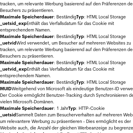
tracken, um relevante Werbung basierend auf den Präferenzen de
Besuchers zu präsentieren.
Maximale Speicherdauer
: Beständig
Typ
: HTML Local Storage
_uetsid_exp
Enthält das Verfallsdatum für das Cookie mit
entsprechendem Namen.
Maximale Speicherdauer
: Beständig
Typ
: HTML Local Storage
_uetvid
Wird verwendet, um Besucher auf mehreren Websites zu
tracken, um relevante Werbung basierend auf den Präferenzen de
Besuchers zu präsentieren.
Maximale Speicherdauer
: Beständig
Typ
: HTML Local Storage
_uetvid_exp
Enthält das Verfallsdatum für das Cookie mit
entsprechendem Namen.
Maximale Speicherdauer
: Beständig
Typ
: HTML Local Storage
MUID
Weitgehend von Microsoft als eindeutige Benutzer-ID verw
Der Cookie ermöglicht Benutzer-Tracking durch Synchronisieren de
vielen Microsoft-Domänen.
Maximale Speicherdauer
: 1 Jahr
Typ
: HTTP-Cookie
_uetsid
Sammelt Daten zum Besucherverhalten auf mehreren Webs
um relevantere Werbung zu präsentieren - Dies ermöglicht es der
Website auch, die Anzahl der gleichen Werbeanzeige zu begrenze