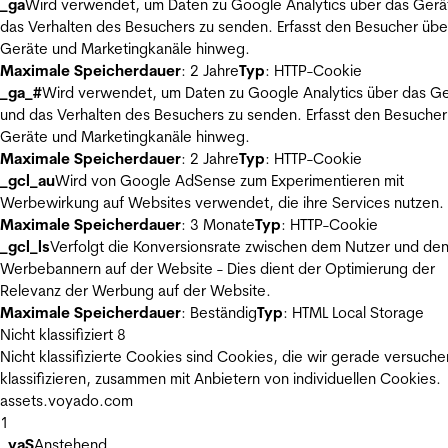
_ga
Wird verwendet, um Daten zu Google Analytics über das Gerä
das Verhalten des Besuchers zu senden. Erfasst den Besucher übe
Geräte und Marketingkanäle hinweg.
Maximale Speicherdauer
: 2 Jahre
Typ
: HTTP-Cookie
_ga_#
Wird verwendet, um Daten zu Google Analytics über das Ge
und das Verhalten des Besuchers zu senden. Erfasst den Besucher
Geräte und Marketingkanäle hinweg.
Maximale Speicherdauer
: 2 Jahre
Typ
: HTTP-Cookie
_gcl_au
Wird von Google AdSense zum Experimentieren mit
Werbewirkung auf Websites verwendet, die ihre Services nutzen.
Maximale Speicherdauer
: 3 Monate
Typ
: HTTP-Cookie
_gcl_ls
Verfolgt die Konversionsrate zwischen dem Nutzer und de
Werbebannern auf der Website - Dies dient der Optimierung der
Relevanz der Werbung auf der Website.
Maximale Speicherdauer
: Beständig
Typ
: HTML Local Storage
Nicht klassifiziert
8
Nicht klassifizierte Cookies sind Cookies, die wir gerade versuche
klassifizieren, zusammen mit Anbietern von individuellen Cookies.
assets.voyado.com
1
_vaS
Anstehend