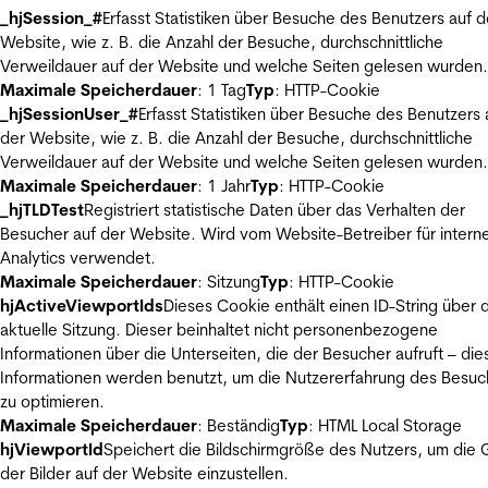
_hjSession_#
Erfasst Statistiken über Besuche des Benutzers auf d
Website, wie z. B. die Anzahl der Besuche, durchschnittliche
Verweildauer auf der Website und welche Seiten gelesen wurden.
Maximale Speicherdauer
: 1 Tag
Typ
: HTTP-Cookie
_hjSessionUser_#
Erfasst Statistiken über Besuche des Benutzers 
der Website, wie z. B. die Anzahl der Besuche, durchschnittliche
Verweildauer auf der Website und welche Seiten gelesen wurden.
Maximale Speicherdauer
: 1 Jahr
Typ
: HTTP-Cookie
_hjTLDTest
Registriert statistische Daten über das Verhalten der
Besucher auf der Website. Wird vom Website-Betreiber für intern
Analytics verwendet.
Maximale Speicherdauer
: Sitzung
Typ
: HTTP-Cookie
hjActiveViewportIds
Dieses Cookie enthält einen ID-String über 
aktuelle Sitzung. Dieser beinhaltet nicht personenbezogene
Informationen über die Unterseiten, die der Besucher aufruft – die
Informationen werden benutzt, um die Nutzererfahrung des Besuc
zu optimieren.
Maximale Speicherdauer
: Beständig
Typ
: HTML Local Storage
hjViewportId
Speichert die Bildschirmgröße des Nutzers, um die
der Bilder auf der Website einzustellen.