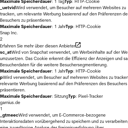
Maximale Speicherdauer
: 1 Tag
Typ
: HTTP-Cookie
_uetvid
Wird verwendet, um Besucher auf mehreren Websites zu
tracken, um relevante Werbung basierend auf den Präferenzen de
Besuchers zu präsentieren.
Maximale Speicherdauer
: 1 Jahr
Typ
: HTTP-Cookie
Snap Inc.
2
Erfahren Sie mehr über diesen Anbieter
sc_at
Wird von Snapchat verwendet, um Werbeinhalte auf der We
umzusetzen. Das Cookie erkennt die Effizienz der Anzeigen und s
Besucherdaten für die weitere Besuchersegmentierung.
Maximale Speicherdauer
: 1 Jahr
Typ
: HTTP-Cookie
p
Wird verwendet, um Besucher auf mehreren Websites zu tracke
relevante Werbung basierend auf den Präferenzen des Besuchers
präsentieren.
Maximale Speicherdauer
: Sitzung
Typ
: Pixel-Tracker
garnius.de
1
_gtmeec
Wird verwendet, um E-Commerce-bezogene
Interaktionsdaten vorübergehend zu speichern und zu verarbeiten
eine zuverlässige Analyse der Ereignisverfolgung über