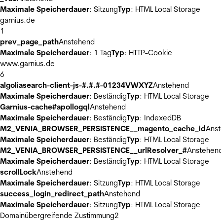
Maximale Speicherdauer
: Sitzung
Typ
: HTML Local Storage
garnius.de
1
prev_page_path
Anstehend
Maximale Speicherdauer
: 1 Tag
Typ
: HTTP-Cookie
www.garnius.de
6
algoliasearch-client-js-#.#.#-01234VWXYZ
Anstehend
Maximale Speicherdauer
: Beständig
Typ
: HTML Local Storage
Garnius-cache#apollogql
Anstehend
Maximale Speicherdauer
: Beständig
Typ
: IndexedDB
M2_VENIA_BROWSER_PERSISTENCE__magento_cache_id
Ans
Maximale Speicherdauer
: Beständig
Typ
: HTML Local Storage
M2_VENIA_BROWSER_PERSISTENCE__urlResolver_#
Anstehen
Maximale Speicherdauer
: Beständig
Typ
: HTML Local Storage
scrollLock
Anstehend
Maximale Speicherdauer
: Sitzung
Typ
: HTML Local Storage
success_login_redirect_path
Anstehend
Maximale Speicherdauer
: Sitzung
Typ
: HTML Local Storage
Domainübergreifende Zustimmung
2