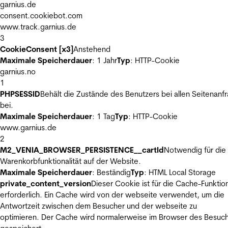
garnius.de
consent.cookiebot.com
www.track.garnius.de
3
CookieConsent [x3]
Anstehend
Maximale Speicherdauer
: 1 Jahr
Typ
: HTTP-Cookie
garnius.no
1
PHPSESSID
Behält die Zustände des Benutzers bei allen Seitenanf
bei.
Maximale Speicherdauer
: 1 Tag
Typ
: HTTP-Cookie
www.garnius.de
2
M2_VENIA_BROWSER_PERSISTENCE__cartId
Notwendig für die
Warenkorbfunktionalität auf der Website.
Maximale Speicherdauer
: Beständig
Typ
: HTML Local Storage
private_content_version
Dieser Cookie ist für die Cache-Funktio
erforderlich. Ein Cache wird von der webseite verwendet, um die
Antwortzeit zwischen dem Besucher und der webseite zu
optimieren. Der Cache wird normalerweise im Browser des Besuc