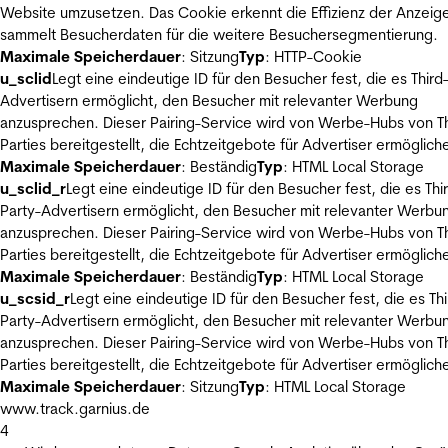
Website umzusetzen. Das Cookie erkennt die Effizienz der Anzeig
sammelt Besucherdaten für die weitere Besuchersegmentierung.
Maximale Speicherdauer
: Sitzung
Typ
: HTTP-Cookie
u_sclid
Legt eine eindeutige ID für den Besucher fest, die es Third
Advertisern ermöglicht, den Besucher mit relevanter Werbung
anzusprechen. Dieser Pairing-Service wird von Werbe-Hubs von Th
Parties bereitgestellt, die Echtzeitgebote für Advertiser ermöglich
Maximale Speicherdauer
: Beständig
Typ
: HTML Local Storage
u_sclid_r
Legt eine eindeutige ID für den Besucher fest, die es Thi
Party-Advertisern ermöglicht, den Besucher mit relevanter Werbu
anzusprechen. Dieser Pairing-Service wird von Werbe-Hubs von Th
Parties bereitgestellt, die Echtzeitgebote für Advertiser ermöglich
Maximale Speicherdauer
: Beständig
Typ
: HTML Local Storage
u_scsid_r
Legt eine eindeutige ID für den Besucher fest, die es Thi
Party-Advertisern ermöglicht, den Besucher mit relevanter Werbu
anzusprechen. Dieser Pairing-Service wird von Werbe-Hubs von Th
Parties bereitgestellt, die Echtzeitgebote für Advertiser ermöglich
Maximale Speicherdauer
: Sitzung
Typ
: HTML Local Storage
www.track.garnius.de
4