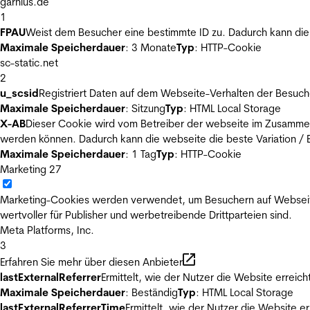
garnius.de
1
FPAU
Weist dem Besucher eine bestimmte ID zu. Dadurch kann die 
Maximale Speicherdauer
: 3 Monate
Typ
: HTTP-Cookie
sc-static.net
2
u_scsid
Registriert Daten auf dem Webseite-Verhalten der Besuch
Maximale Speicherdauer
: Sitzung
Typ
: HTML Local Storage
X-AB
Dieser Cookie wird vom Betreiber der webseite im Zusammenh
werden können. Dadurch kann die webseite die beste Variation / E
Maximale Speicherdauer
: 1 Tag
Typ
: HTTP-Cookie
Marketing
27
Marketing-Cookies werden verwendet, um Besuchern auf Webseiten 
wertvoller für Publisher und werbetreibende Drittparteien sind.
Meta Platforms, Inc.
3
Erfahren Sie mehr über diesen Anbieter
lastExternalReferrer
Ermittelt, wie der Nutzer die Website erreich
Maximale Speicherdauer
: Beständig
Typ
: HTML Local Storage
lastExternalReferrerTime
Ermittelt, wie der Nutzer die Website er