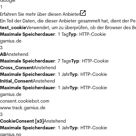
Google
1
Erfahren Sie mehr über diesen Anbieter
Ein Teil der Daten, die dieser Anbieter gesammelt hat, dient der
test_cookie
Verwendet, um zu überprüfen, ob der Browser des Be
Maximale Speicherdauer
: 1 Tag
Typ
: HTTP-Cookie
garnius.de
3
AB
Anstehend
Maximale Speicherdauer
: 7 Tage
Typ
: HTTP-Cookie
Cross_Consent
Anstehend
Maximale Speicherdauer
: 1 Jahr
Typ
: HTTP-Cookie
Initial_Consent
Anstehend
Maximale Speicherdauer
: 1 Jahr
Typ
: HTTP-Cookie
garnius.de
consent.cookiebot.com
www.track.garnius.de
3
CookieConsent [x3]
Anstehend
Maximale Speicherdauer
: 1 Jahr
Typ
: HTTP-Cookie
garnius.no