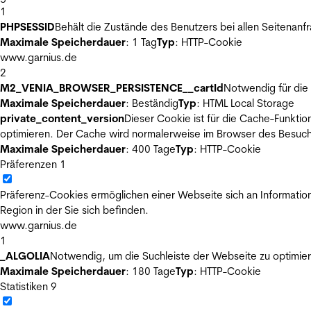
1
PHPSESSID
Behält die Zustände des Benutzers bei allen Seitenanf
Maximale Speicherdauer
: 1 Tag
Typ
: HTTP-Cookie
www.garnius.de
2
M2_VENIA_BROWSER_PERSISTENCE__cartId
Notwendig für die 
Maximale Speicherdauer
: Beständig
Typ
: HTML Local Storage
private_content_version
Dieser Cookie ist für die Cache-Funkti
optimieren. Der Cache wird normalerweise im Browser des Besuch
Maximale Speicherdauer
: 400 Tage
Typ
: HTTP-Cookie
Präferenzen
1
Präferenz-Cookies ermöglichen einer Webseite sich an Informatione
Region in der Sie sich befinden.
www.garnius.de
1
_ALGOLIA
Notwendig, um die Suchleiste der Webseite zu optimier
Maximale Speicherdauer
: 180 Tage
Typ
: HTTP-Cookie
Statistiken
9