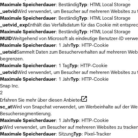
Maximale Speicherdauer
: Beständig
Typ
: HTML Local Storage
_uetvid
Wird verwendet, um Besucher auf mehreren Websites zu t
Maximale Speicherdauer
: Beständig
Typ
: HTML Local Storage
_uetvid_exp
Enthält das Verfallsdatum für das Cookie mit entsp
Maximale Speicherdauer
: Beständig
Typ
: HTML Local Storage
MUID
Weitgehend von Microsoft als eindeutige Benutzer-ID verwen
Maximale Speicherdauer
: 1 Jahr
Typ
: HTTP-Cookie
_uetsid
Sammelt Daten zum Besucherverhalten auf mehreren Websit
begrenzen.
Maximale Speicherdauer
: 1 Tag
Typ
: HTTP-Cookie
_uetvid
Wird verwendet, um Besucher auf mehreren Websites zu t
Maximale Speicherdauer
: 1 Jahr
Typ
: HTTP-Cookie
Snap Inc.
2
Erfahren Sie mehr über diesen Anbieter
sc_at
Wird von Snapchat verwendet, um Werbeinhalte auf der Webs
Besuchersegmentierung.
Maximale Speicherdauer
: 1 Jahr
Typ
: HTTP-Cookie
p
Wird verwendet, um Besucher auf mehreren Websites zu tracken
Maximale Speicherdauer
: Sitzung
Typ
: Pixel-Tracker