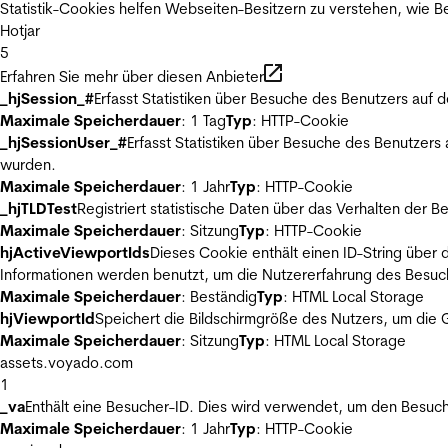
Statistik-Cookies helfen Webseiten-Besitzern zu verstehen, wie
Hotjar
5
Erfahren Sie mehr über diesen Anbieter
_hjSession_#
Erfasst Statistiken über Besuche des Benutzers auf 
Maximale Speicherdauer
: 1 Tag
Typ
: HTTP-Cookie
_hjSessionUser_#
Erfasst Statistiken über Besuche des Benutzers
wurden.
Maximale Speicherdauer
: 1 Jahr
Typ
: HTTP-Cookie
_hjTLDTest
Registriert statistische Daten über das Verhalten der 
Maximale Speicherdauer
: Sitzung
Typ
: HTTP-Cookie
hjActiveViewportIds
Dieses Cookie enthält einen ID-String über 
Informationen werden benutzt, um die Nutzererfahrung des Besuch
Maximale Speicherdauer
: Beständig
Typ
: HTML Local Storage
hjViewportId
Speichert die Bildschirmgröße des Nutzers, um die G
Maximale Speicherdauer
: Sitzung
Typ
: HTML Local Storage
assets.voyado.com
1
_va
Enthält eine Besucher-ID. Dies wird verwendet, um den Besuch
Maximale Speicherdauer
: 1 Jahr
Typ
: HTTP-Cookie