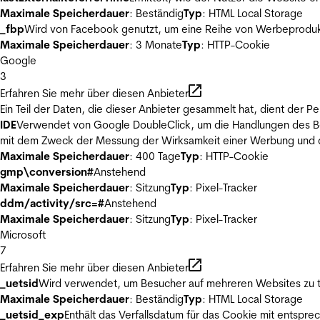
Maximale Speicherdauer
: Beständig
Typ
: HTML Local Storage
_fbp
Wird von Facebook genutzt, um eine Reihe von Werbeprodukt
Maximale Speicherdauer
: 3 Monate
Typ
: HTTP-Cookie
Google
3
Erfahren Sie mehr über diesen Anbieter
Ein Teil der Daten, die dieser Anbieter gesammelt hat, dient der
IDE
Verwendet von Google DoubleClick, um die Handlungen des Ben
mit dem Zweck der Messung der Wirksamkeit einer Werbung und de
Maximale Speicherdauer
: 400 Tage
Typ
: HTTP-Cookie
gmp\conversion#
Anstehend
Maximale Speicherdauer
: Sitzung
Typ
: Pixel-Tracker
ddm/activity/src=#
Anstehend
Maximale Speicherdauer
: Sitzung
Typ
: Pixel-Tracker
Microsoft
7
Erfahren Sie mehr über diesen Anbieter
_uetsid
Wird verwendet, um Besucher auf mehreren Websites zu t
Maximale Speicherdauer
: Beständig
Typ
: HTML Local Storage
_uetsid_exp
Enthält das Verfallsdatum für das Cookie mit entsp