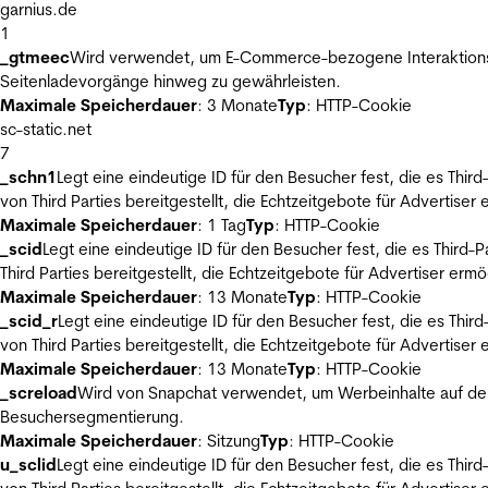
garnius.de
1
_gtmeec
Wird verwendet, um E-Commerce-bezogene Interaktionsda
Seitenladevorgänge hinweg zu gewährleisten.
Maximale Speicherdauer
: 3 Monate
Typ
: HTTP-Cookie
sc-static.net
7
_schn1
Legt eine eindeutige ID für den Besucher fest, die es Thi
von Third Parties bereitgestellt, die Echtzeitgebote für Advertiser
Maximale Speicherdauer
: 1 Tag
Typ
: HTTP-Cookie
_scid
Legt eine eindeutige ID für den Besucher fest, die es Thir
Third Parties bereitgestellt, die Echtzeitgebote für Advertiser ermö
Maximale Speicherdauer
: 13 Monate
Typ
: HTTP-Cookie
_scid_r
Legt eine eindeutige ID für den Besucher fest, die es Th
von Third Parties bereitgestellt, die Echtzeitgebote für Advertiser
Maximale Speicherdauer
: 13 Monate
Typ
: HTTP-Cookie
_screload
Wird von Snapchat verwendet, um Werbeinhalte auf der
Besuchersegmentierung.
Maximale Speicherdauer
: Sitzung
Typ
: HTTP-Cookie
u_sclid
Legt eine eindeutige ID für den Besucher fest, die es Thi