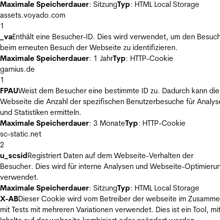
Maximale Speicherdauer
: Sitzung
Typ
: HTML Local Storage
assets.voyado.com
1
_va
Enthält eine Besucher-ID. Dies wird verwendet, um den Besuc
beim erneuten Besuch der Webseite zu identifizieren.
Maximale Speicherdauer
: 1 Jahr
Typ
: HTTP-Cookie
garnius.de
1
FPAU
Weist dem Besucher eine bestimmte ID zu. Dadurch kann die
Webseite die Anzahl der spezifischen Benutzerbesuche für Analys
und Statistiken ermitteln.
Maximale Speicherdauer
: 3 Monate
Typ
: HTTP-Cookie
sc-static.net
2
u_scsid
Registriert Daten auf dem Webseite-Verhalten der
Besucher. Dies wird für interne Analysen und Webseite-Optimieru
verwendet.
Maximale Speicherdauer
: Sitzung
Typ
: HTML Local Storage
X-AB
Dieser Cookie wird vom Betreiber der webseite im Zusamm
mit Tests mit mehreren Variationen verwendet. Dies ist ein Tool, m