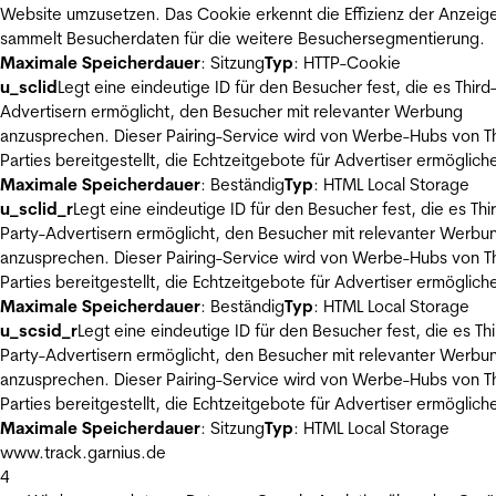
Website umzusetzen. Das Cookie erkennt die Effizienz der Anzeig
sammelt Besucherdaten für die weitere Besuchersegmentierung.
Maximale Speicherdauer
: Sitzung
Typ
: HTTP-Cookie
u_sclid
Legt eine eindeutige ID für den Besucher fest, die es Third
Advertisern ermöglicht, den Besucher mit relevanter Werbung
anzusprechen. Dieser Pairing-Service wird von Werbe-Hubs von Th
Parties bereitgestellt, die Echtzeitgebote für Advertiser ermöglich
Maximale Speicherdauer
: Beständig
Typ
: HTML Local Storage
u_sclid_r
Legt eine eindeutige ID für den Besucher fest, die es Thi
Party-Advertisern ermöglicht, den Besucher mit relevanter Werbu
anzusprechen. Dieser Pairing-Service wird von Werbe-Hubs von Th
Parties bereitgestellt, die Echtzeitgebote für Advertiser ermöglich
Maximale Speicherdauer
: Beständig
Typ
: HTML Local Storage
u_scsid_r
Legt eine eindeutige ID für den Besucher fest, die es Thi
Party-Advertisern ermöglicht, den Besucher mit relevanter Werbu
anzusprechen. Dieser Pairing-Service wird von Werbe-Hubs von Th
Parties bereitgestellt, die Echtzeitgebote für Advertiser ermöglich
Maximale Speicherdauer
: Sitzung
Typ
: HTML Local Storage
www.track.garnius.de
4