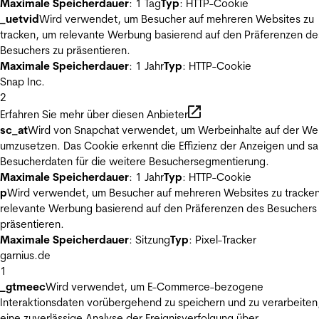
Maximale Speicherdauer
: 1 Tag
Typ
: HTTP-Cookie
_uetvid
Wird verwendet, um Besucher auf mehreren Websites zu
tracken, um relevante Werbung basierend auf den Präferenzen de
Besuchers zu präsentieren.
Maximale Speicherdauer
: 1 Jahr
Typ
: HTTP-Cookie
Snap Inc.
2
Erfahren Sie mehr über diesen Anbieter
sc_at
Wird von Snapchat verwendet, um Werbeinhalte auf der We
umzusetzen. Das Cookie erkennt die Effizienz der Anzeigen und s
Besucherdaten für die weitere Besuchersegmentierung.
Maximale Speicherdauer
: 1 Jahr
Typ
: HTTP-Cookie
p
Wird verwendet, um Besucher auf mehreren Websites zu tracke
relevante Werbung basierend auf den Präferenzen des Besuchers
präsentieren.
Maximale Speicherdauer
: Sitzung
Typ
: Pixel-Tracker
garnius.de
1
_gtmeec
Wird verwendet, um E-Commerce-bezogene
Interaktionsdaten vorübergehend zu speichern und zu verarbeiten
eine zuverlässige Analyse der Ereignisverfolgung über