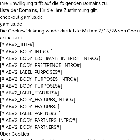
Ihre Einwilligung trifft auf die folgenden Domains zu:
Liste der Domains, für die Ihre Zustimmung gilt:
checkout.garnius.de
garnius.de
Die Cookie-Erklärung wurde das letzte Mal am 7/13/26 von
Cooki
aktualisiert
[#IABV2_TITLE#]
[#IABV2_BODY_INTRO#]
[#IABV2_BODY_LEGITIMATE_INTEREST_INTRO#]
[#IABV2_BODY_PREFERENCE_INTRO#]
[#IABV2_LABEL_PURPOSES#]
[#IABV2_BODY_PURPOSES_INTRO#]
[#IABV2_BODY_PURPOSES#]
[#IABV2_LABEL_FEATURES#]
[#IABV2_BODY_FEATURES_INTRO#]
[#IABV2_BODY_FEATURES#]
[#IABV2_LABEL_PARTNERS#]
[#IABV2_BODY_PARTNERS_INTRO#]
[#IABV2_BODY_PARTNERS#]
Über Cookies