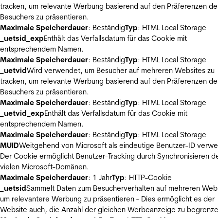
tracken, um relevante Werbung basierend auf den Präferenzen de
Besuchers zu präsentieren.
Maximale Speicherdauer
: Beständig
Typ
: HTML Local Storage
_uetsid_exp
Enthält das Verfallsdatum für das Cookie mit
entsprechendem Namen.
Maximale Speicherdauer
: Beständig
Typ
: HTML Local Storage
_uetvid
Wird verwendet, um Besucher auf mehreren Websites zu
tracken, um relevante Werbung basierend auf den Präferenzen de
Besuchers zu präsentieren.
Maximale Speicherdauer
: Beständig
Typ
: HTML Local Storage
_uetvid_exp
Enthält das Verfallsdatum für das Cookie mit
entsprechendem Namen.
Maximale Speicherdauer
: Beständig
Typ
: HTML Local Storage
MUID
Weitgehend von Microsoft als eindeutige Benutzer-ID verw
Der Cookie ermöglicht Benutzer-Tracking durch Synchronisieren de
vielen Microsoft-Domänen.
Maximale Speicherdauer
: 1 Jahr
Typ
: HTTP-Cookie
_uetsid
Sammelt Daten zum Besucherverhalten auf mehreren Webs
um relevantere Werbung zu präsentieren - Dies ermöglicht es der
Website auch, die Anzahl der gleichen Werbeanzeige zu begrenze