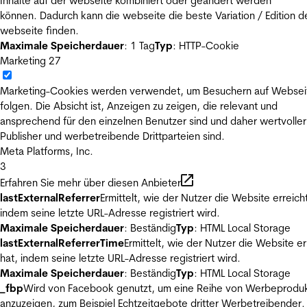
Inhalte auf der webseite kombiniert oder geändert werden
können. Dadurch kann die webseite die beste Variation / Edition d
webseite finden.
Maximale Speicherdauer
: 1 Tag
Typ
: HTTP-Cookie
Marketing
27
Marketing-Cookies werden verwendet, um Besuchern auf Websei
folgen. Die Absicht ist, Anzeigen zu zeigen, die relevant und
ansprechend für den einzelnen Benutzer sind und daher wertvoller
Publisher und werbetreibende Drittparteien sind.
Meta Platforms, Inc.
3
Erfahren Sie mehr über diesen Anbieter
lastExternalReferrer
Ermittelt, wie der Nutzer die Website erreicht
indem seine letzte URL-Adresse registriert wird.
Maximale Speicherdauer
: Beständig
Typ
: HTML Local Storage
lastExternalReferrerTime
Ermittelt, wie der Nutzer die Website er
hat, indem seine letzte URL-Adresse registriert wird.
Maximale Speicherdauer
: Beständig
Typ
: HTML Local Storage
_fbp
Wird von Facebook genutzt, um eine Reihe von Werbeprodu
anzuzeigen, zum Beispiel Echtzeitgebote dritter Werbetreibender.