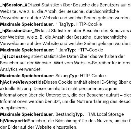
_hjSession_#
Erfasst Statistiken über Besuche des Benutzers auf d
Website, wie z. B. die Anzahl der Besuche, durchschnittliche
Verweildauer auf der Website und welche Seiten gelesen wurden.
Maximale Speicherdauer
: 1 Tag
Typ
: HTTP-Cookie
_hjSessionUser_#
Erfasst Statistiken über Besuche des Benutzers 
der Website, wie z. B. die Anzahl der Besuche, durchschnittliche
Verweildauer auf der Website und welche Seiten gelesen wurden.
Maximale Speicherdauer
: 1 Jahr
Typ
: HTTP-Cookie
_hjTLDTest
Registriert statistische Daten über das Verhalten der
Besucher auf der Website. Wird vom Website-Betreiber für intern
Analytics verwendet.
Maximale Speicherdauer
: Sitzung
Typ
: HTTP-Cookie
hjActiveViewportIds
Dieses Cookie enthält einen ID-String über 
aktuelle Sitzung. Dieser beinhaltet nicht personenbezogene
Informationen über die Unterseiten, die der Besucher aufruft – die
Informationen werden benutzt, um die Nutzererfahrung des Besuc
zu optimieren.
Maximale Speicherdauer
: Beständig
Typ
: HTML Local Storage
hjViewportId
Speichert die Bildschirmgröße des Nutzers, um die
der Bilder auf der Website einzustellen.