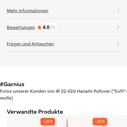
Mehr Informationen
Bewertungen
4.0
(1)
Bewertung:
von 5 Sternen
Fragen und Antworten
#Garnius
Fotos unserer Kunden von IR 02-02d Hanami Pullover ("Soft"-
wolle)
Verwandte Produkte
-30%
-30%