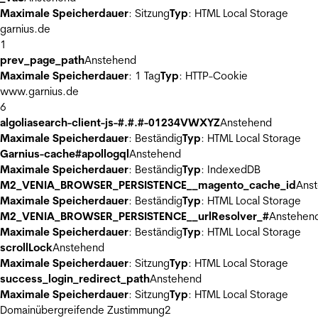
Maximale Speicherdauer
: Sitzung
Typ
: HTML Local Storage
garnius.de
1
prev_page_path
Anstehend
Maximale Speicherdauer
: 1 Tag
Typ
: HTTP-Cookie
www.garnius.de
6
algoliasearch-client-js-#.#.#-01234VWXYZ
Anstehend
Maximale Speicherdauer
: Beständig
Typ
: HTML Local Storage
Garnius-cache#apollogql
Anstehend
Maximale Speicherdauer
: Beständig
Typ
: IndexedDB
M2_VENIA_BROWSER_PERSISTENCE__magento_cache_id
Ans
Maximale Speicherdauer
: Beständig
Typ
: HTML Local Storage
M2_VENIA_BROWSER_PERSISTENCE__urlResolver_#
Anstehen
Maximale Speicherdauer
: Beständig
Typ
: HTML Local Storage
scrollLock
Anstehend
Maximale Speicherdauer
: Sitzung
Typ
: HTML Local Storage
success_login_redirect_path
Anstehend
Maximale Speicherdauer
: Sitzung
Typ
: HTML Local Storage
Domainübergreifende Zustimmung
2