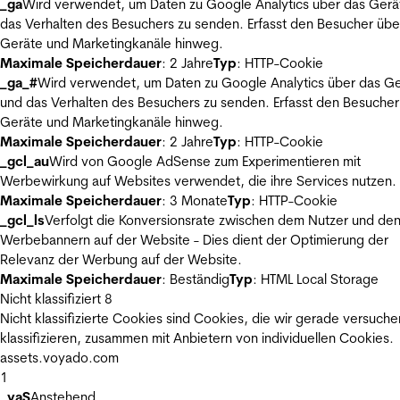
_ga
Wird verwendet, um Daten zu Google Analytics über das Gerä
das Verhalten des Besuchers zu senden. Erfasst den Besucher übe
Geräte und Marketingkanäle hinweg.
Maximale Speicherdauer
: 2 Jahre
Typ
: HTTP-Cookie
_ga_#
Wird verwendet, um Daten zu Google Analytics über das Ge
und das Verhalten des Besuchers zu senden. Erfasst den Besucher
Geräte und Marketingkanäle hinweg.
Maximale Speicherdauer
: 2 Jahre
Typ
: HTTP-Cookie
_gcl_au
Wird von Google AdSense zum Experimentieren mit
Werbewirkung auf Websites verwendet, die ihre Services nutzen.
Maximale Speicherdauer
: 3 Monate
Typ
: HTTP-Cookie
_gcl_ls
Verfolgt die Konversionsrate zwischen dem Nutzer und de
Werbebannern auf der Website - Dies dient der Optimierung der
Relevanz der Werbung auf der Website.
Maximale Speicherdauer
: Beständig
Typ
: HTML Local Storage
Nicht klassifiziert
8
Nicht klassifizierte Cookies sind Cookies, die wir gerade versuche
klassifizieren, zusammen mit Anbietern von individuellen Cookies.
assets.voyado.com
1
_vaS
Anstehend