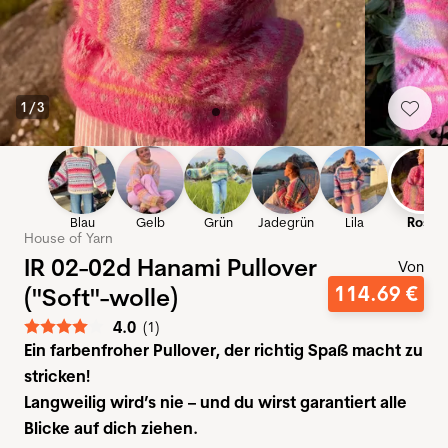
1
/
3
Blau
Gelb
Grün
Jadegrün
Lila
Rosa
House of Yarn
IR 02-02d Hanami Pullover
Von
114
.
69
€
("Soft"-wolle)
Durchschnittliche Bewertung:
4.0
(
abgegebene bewertungen:
1
)
Ein farbenfroher Pullover, der richtig Spaß macht zu
stricken!
Langweilig wird’s nie – und du wirst garantiert alle
Blicke auf dich ziehen.