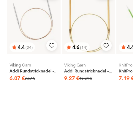
4.4
4.6
4.
(34)
(14)
Bewertung:
von 5 Sternen
Bewertung:
von 5 Sternen
Bewe
von 5
Viking Garn
Viking Garn
KnitPro
Addi Rundstricknadel - Messing
Addi Rundstricknadel - Bambus
6
.
07
€
9
.
27
€
7
.
19
8
.
67
€
13
.
24
€