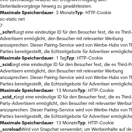
Seitenladevorgänge hinweg zu gewährleisten.
Maximale Speicherdauer
: 3 Monate
Typ
: HTTP-Cookie
sc-static.net
7
_schn1
Legt eine eindeutige ID für den Besucher fest, die es Third
Advertisern ermöglicht, den Besucher mit relevanter Werbung
anzusprechen. Dieser Pairing-Service wird von Werbe-Hubs von Th
Parties bereitgestellt, die Echtzeitgebote für Advertiser ermöglich
Maximale Speicherdauer
: 1 Tag
Typ
: HTTP-Cookie
_scid
Legt eine eindeutige ID für den Besucher fest, die es Third-P
Advertisern ermöglicht, den Besucher mit relevanter Werbung
anzusprechen. Dieser Pairing-Service wird von Werbe-Hubs von Th
Parties bereitgestellt, die Echtzeitgebote für Advertiser ermöglich
Maximale Speicherdauer
: 13 Monate
Typ
: HTTP-Cookie
_scid_r
Legt eine eindeutige ID für den Besucher fest, die es Third
Party-Advertisern ermöglicht, den Besucher mit relevanter Werbu
anzusprechen. Dieser Pairing-Service wird von Werbe-Hubs von Th
Parties bereitgestellt, die Echtzeitgebote für Advertiser ermöglich
Maximale Speicherdauer
: 13 Monate
Typ
: HTTP-Cookie
_screload
Wird von Snapchat verwendet, um Werbeinhalte auf de