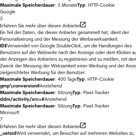
Maximale Speicherdauer
: 3 Monate
Typ
: HTTP-Cookie
Google
3
Erfahren Sie mehr über diesen Anbieter
Ein Teil der Daten, die dieser Anbieter gesammelt hat, dient der
Personalisierung und der Messung der Werbewirksamkeit.
IDE
Verwendet von Google DoubleClick, um die Handlungen des
Benutzers auf der Webseite nach der Anzeige oder dem Klicken au
der Anzeigen des Anbieters zu registrieren und zu melden, mit de
Zweck der Messung der Wirksamkeit einer Werbung und der Anze
zielgerichteter Werbung für den Benutzer.
Maximale Speicherdauer
: 400 Tage
Typ
: HTTP-Cookie
gmp\conversion#
Anstehend
Maximale Speicherdauer
: Sitzung
Typ
: Pixel-Tracker
ddm/activity/src=#
Anstehend
Maximale Speicherdauer
: Sitzung
Typ
: Pixel-Tracker
Microsoft
7
Erfahren Sie mehr über diesen Anbieter
_uetsid
Wird verwendet, um Besucher auf mehreren Websites zu