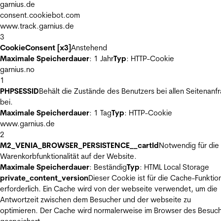
garnius.de
consent.cookiebot.com
www.track.garnius.de
3
CookieConsent [x3]
Anstehend
Maximale Speicherdauer
: 1 Jahr
Typ
: HTTP-Cookie
garnius.no
1
PHPSESSID
Behält die Zustände des Benutzers bei allen Seitenanf
bei.
Maximale Speicherdauer
: 1 Tag
Typ
: HTTP-Cookie
www.garnius.de
2
M2_VENIA_BROWSER_PERSISTENCE__cartId
Notwendig für die
Warenkorbfunktionalität auf der Website.
Maximale Speicherdauer
: Beständig
Typ
: HTML Local Storage
private_content_version
Dieser Cookie ist für die Cache-Funktio
erforderlich. Ein Cache wird von der webseite verwendet, um die
Antwortzeit zwischen dem Besucher und der webseite zu
optimieren. Der Cache wird normalerweise im Browser des Besuc