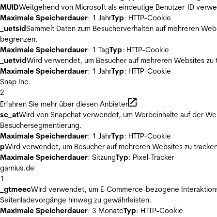
MUID
Weitgehend von Microsoft als eindeutige Benutzer-ID verwen
Maximale Speicherdauer
: 1 Jahr
Typ
: HTTP-Cookie
_uetsid
Sammelt Daten zum Besucherverhalten auf mehreren Websit
begrenzen.
Maximale Speicherdauer
: 1 Tag
Typ
: HTTP-Cookie
_uetvid
Wird verwendet, um Besucher auf mehreren Websites zu t
Maximale Speicherdauer
: 1 Jahr
Typ
: HTTP-Cookie
Snap Inc.
2
Erfahren Sie mehr über diesen Anbieter
sc_at
Wird von Snapchat verwendet, um Werbeinhalte auf der Webs
Besuchersegmentierung.
Maximale Speicherdauer
: 1 Jahr
Typ
: HTTP-Cookie
p
Wird verwendet, um Besucher auf mehreren Websites zu tracken
Maximale Speicherdauer
: Sitzung
Typ
: Pixel-Tracker
garnius.de
1
_gtmeec
Wird verwendet, um E-Commerce-bezogene Interaktionsda
Seitenladevorgänge hinweg zu gewährleisten.
Maximale Speicherdauer
: 3 Monate
Typ
: HTTP-Cookie