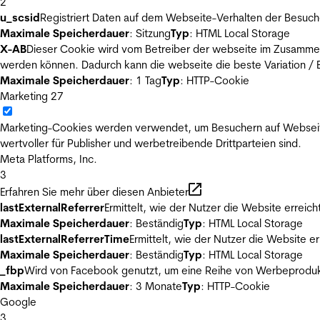
2
u_scsid
Registriert Daten auf dem Webseite-Verhalten der Besuch
Maximale Speicherdauer
: Sitzung
Typ
: HTML Local Storage
X-AB
Dieser Cookie wird vom Betreiber der webseite im Zusammenh
werden können. Dadurch kann die webseite die beste Variation / E
Maximale Speicherdauer
: 1 Tag
Typ
: HTTP-Cookie
Marketing
27
Marketing-Cookies werden verwendet, um Besuchern auf Webseiten 
wertvoller für Publisher und werbetreibende Drittparteien sind.
Meta Platforms, Inc.
3
Erfahren Sie mehr über diesen Anbieter
lastExternalReferrer
Ermittelt, wie der Nutzer die Website erreich
Maximale Speicherdauer
: Beständig
Typ
: HTML Local Storage
lastExternalReferrerTime
Ermittelt, wie der Nutzer die Website er
Maximale Speicherdauer
: Beständig
Typ
: HTML Local Storage
_fbp
Wird von Facebook genutzt, um eine Reihe von Werbeprodukt
Maximale Speicherdauer
: 3 Monate
Typ
: HTTP-Cookie
Google
3