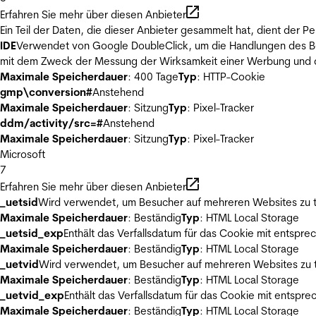
Erfahren Sie mehr über diesen Anbieter
Ein Teil der Daten, die dieser Anbieter gesammelt hat, dient der
IDE
Verwendet von Google DoubleClick, um die Handlungen des Ben
mit dem Zweck der Messung der Wirksamkeit einer Werbung und de
Maximale Speicherdauer
: 400 Tage
Typ
: HTTP-Cookie
gmp\conversion#
Anstehend
Maximale Speicherdauer
: Sitzung
Typ
: Pixel-Tracker
ddm/activity/src=#
Anstehend
Maximale Speicherdauer
: Sitzung
Typ
: Pixel-Tracker
Microsoft
7
Erfahren Sie mehr über diesen Anbieter
_uetsid
Wird verwendet, um Besucher auf mehreren Websites zu t
Maximale Speicherdauer
: Beständig
Typ
: HTML Local Storage
_uetsid_exp
Enthält das Verfallsdatum für das Cookie mit entsp
Maximale Speicherdauer
: Beständig
Typ
: HTML Local Storage
_uetvid
Wird verwendet, um Besucher auf mehreren Websites zu t
Maximale Speicherdauer
: Beständig
Typ
: HTML Local Storage
_uetvid_exp
Enthält das Verfallsdatum für das Cookie mit entsp
Maximale Speicherdauer
: Beständig
Typ
: HTML Local Storage