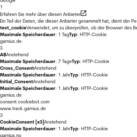
Google
1
Erfahren Sie mehr über diesen Anbieter
Ein Teil der Daten, die dieser Anbieter gesammelt hat, dient der
test_cookie
Verwendet, um zu überprüfen, ob der Browser des Be
Maximale Speicherdauer
: 1 Tag
Typ
: HTTP-Cookie
garnius.de
3
AB
Anstehend
Maximale Speicherdauer
: 7 Tage
Typ
: HTTP-Cookie
Cross_Consent
Anstehend
Maximale Speicherdauer
: 1 Jahr
Typ
: HTTP-Cookie
Initial_Consent
Anstehend
Maximale Speicherdauer
: 1 Jahr
Typ
: HTTP-Cookie
garnius.de
consent.cookiebot.com
www.track.garnius.de
3
CookieConsent [x3]
Anstehend
Maximale Speicherdauer
: 1 Jahr
Typ
: HTTP-Cookie
garnius.no