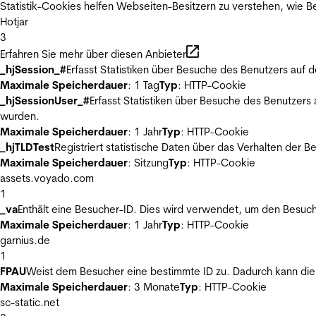
Statistik-Cookies helfen Webseiten-Besitzern zu verstehen, wie
Hotjar
3
Erfahren Sie mehr über diesen Anbieter
_hjSession_#
Erfasst Statistiken über Besuche des Benutzers auf 
Maximale Speicherdauer
: 1 Tag
Typ
: HTTP-Cookie
_hjSessionUser_#
Erfasst Statistiken über Besuche des Benutzers
wurden.
Maximale Speicherdauer
: 1 Jahr
Typ
: HTTP-Cookie
_hjTLDTest
Registriert statistische Daten über das Verhalten der 
Maximale Speicherdauer
: Sitzung
Typ
: HTTP-Cookie
assets.voyado.com
1
_va
Enthält eine Besucher-ID. Dies wird verwendet, um den Besuch
Maximale Speicherdauer
: 1 Jahr
Typ
: HTTP-Cookie
garnius.de
1
FPAU
Weist dem Besucher eine bestimmte ID zu. Dadurch kann die 
Maximale Speicherdauer
: 3 Monate
Typ
: HTTP-Cookie
sc-static.net