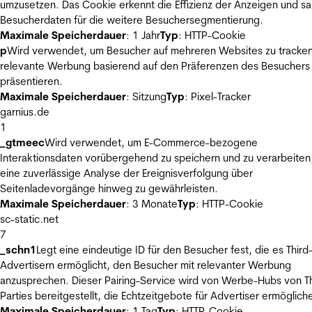
umzusetzen. Das Cookie erkennt die Effizienz der Anzeigen und s
Besucherdaten für die weitere Besuchersegmentierung.
Maximale Speicherdauer
: 1 Jahr
Typ
: HTTP-Cookie
p
Wird verwendet, um Besucher auf mehreren Websites zu tracke
relevante Werbung basierend auf den Präferenzen des Besuchers
präsentieren.
Maximale Speicherdauer
: Sitzung
Typ
: Pixel-Tracker
garnius.de
1
_gtmeec
Wird verwendet, um E-Commerce-bezogene
Interaktionsdaten vorübergehend zu speichern und zu verarbeiten
eine zuverlässige Analyse der Ereignisverfolgung über
Seitenladevorgänge hinweg zu gewährleisten.
Maximale Speicherdauer
: 3 Monate
Typ
: HTTP-Cookie
sc-static.net
7
_schn1
Legt eine eindeutige ID für den Besucher fest, die es Third
Advertisern ermöglicht, den Besucher mit relevanter Werbung
anzusprechen. Dieser Pairing-Service wird von Werbe-Hubs von Th
Parties bereitgestellt, die Echtzeitgebote für Advertiser ermöglich
Maximale Speicherdauer
: 1 Tag
Typ
: HTTP-Cookie