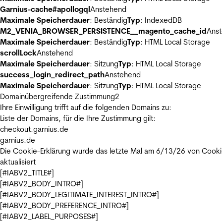
Garnius-cache#apollogql
Anstehend
Maximale Speicherdauer
: Beständig
Typ
: IndexedDB
M2_VENIA_BROWSER_PERSISTENCE__magento_cache_id
Ans
Maximale Speicherdauer
: Beständig
Typ
: HTML Local Storage
scrollLock
Anstehend
Maximale Speicherdauer
: Sitzung
Typ
: HTML Local Storage
success_login_redirect_path
Anstehend
Maximale Speicherdauer
: Sitzung
Typ
: HTML Local Storage
Domainübergreifende Zustimmung
2
Ihre Einwilligung trifft auf die folgenden Domains zu:
Liste der Domains, für die Ihre Zustimmung gilt:
checkout.garnius.de
garnius.de
Die Cookie-Erklärung wurde das letzte Mal am 6/13/26 von
Cooki
aktualisiert
[#IABV2_TITLE#]
[#IABV2_BODY_INTRO#]
[#IABV2_BODY_LEGITIMATE_INTEREST_INTRO#]
[#IABV2_BODY_PREFERENCE_INTRO#]
[#IABV2_LABEL_PURPOSES#]