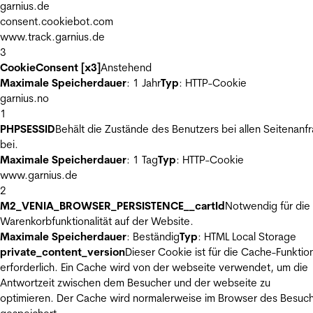
garnius.de
consent.cookiebot.com
www.track.garnius.de
3
CookieConsent [x3]
Anstehend
Maximale Speicherdauer
: 1 Jahr
Typ
: HTTP-Cookie
garnius.no
1
PHPSESSID
Behält die Zustände des Benutzers bei allen Seitenanf
bei.
Maximale Speicherdauer
: 1 Tag
Typ
: HTTP-Cookie
www.garnius.de
2
M2_VENIA_BROWSER_PERSISTENCE__cartId
Notwendig für die
Warenkorbfunktionalität auf der Website.
Maximale Speicherdauer
: Beständig
Typ
: HTML Local Storage
private_content_version
Dieser Cookie ist für die Cache-Funktio
erforderlich. Ein Cache wird von der webseite verwendet, um die
Antwortzeit zwischen dem Besucher und der webseite zu
optimieren. Der Cache wird normalerweise im Browser des Besuc