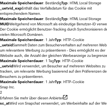
Maximale Speicherdauer
: Beständig
Typ
: HTML Local Storage
_uetvid_exp
Enthält das Verfallsdatum für das Cookie mit
entsprechendem Namen.
Maximale Speicherdauer
: Beständig
Typ
: HTML Local Storage
MUID
Weitgehend von Microsoft als eindeutige Benutzer-ID verw
Der Cookie ermöglicht Benutzer-Tracking durch Synchronisieren de
vielen Microsoft-Domänen.
Maximale Speicherdauer
: 1 Jahr
Typ
: HTTP-Cookie
_uetsid
Sammelt Daten zum Besucherverhalten auf mehreren Webs
um relevantere Werbung zu präsentieren - Dies ermöglicht es der
Website auch, die Anzahl der gleichen Werbeanzeige zu begrenze
Maximale Speicherdauer
: 1 Tag
Typ
: HTTP-Cookie
_uetvid
Wird verwendet, um Besucher auf mehreren Websites zu
tracken, um relevante Werbung basierend auf den Präferenzen de
Besuchers zu präsentieren.
Maximale Speicherdauer
: 1 Jahr
Typ
: HTTP-Cookie
Snap Inc.
2
Erfahren Sie mehr über diesen Anbieter
sc_at
Wird von Snapchat verwendet, um Werbeinhalte auf der We