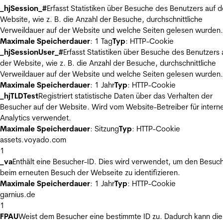
_hjSession_#
Erfasst Statistiken über Besuche des Benutzers auf d
Website, wie z. B. die Anzahl der Besuche, durchschnittliche
Verweildauer auf der Website und welche Seiten gelesen wurden.
Maximale Speicherdauer
: 1 Tag
Typ
: HTTP-Cookie
_hjSessionUser_#
Erfasst Statistiken über Besuche des Benutzers 
der Website, wie z. B. die Anzahl der Besuche, durchschnittliche
Verweildauer auf der Website und welche Seiten gelesen wurden.
Maximale Speicherdauer
: 1 Jahr
Typ
: HTTP-Cookie
_hjTLDTest
Registriert statistische Daten über das Verhalten der
Besucher auf der Website. Wird vom Website-Betreiber für intern
Analytics verwendet.
Maximale Speicherdauer
: Sitzung
Typ
: HTTP-Cookie
assets.voyado.com
1
_va
Enthält eine Besucher-ID. Dies wird verwendet, um den Besuc
beim erneuten Besuch der Webseite zu identifizieren.
Maximale Speicherdauer
: 1 Jahr
Typ
: HTTP-Cookie
garnius.de
1
FPAU
Weist dem Besucher eine bestimmte ID zu. Dadurch kann die