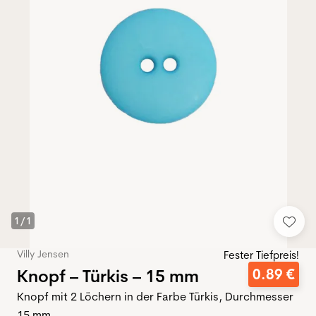
1
/
1
Villy Jensen
Fester Tiefpreis!
Knopf – Türkis – 15 mm
0
.
89
€
Knopf mit 2 Löchern in der Farbe Türkis, Durchmesser
15 mm