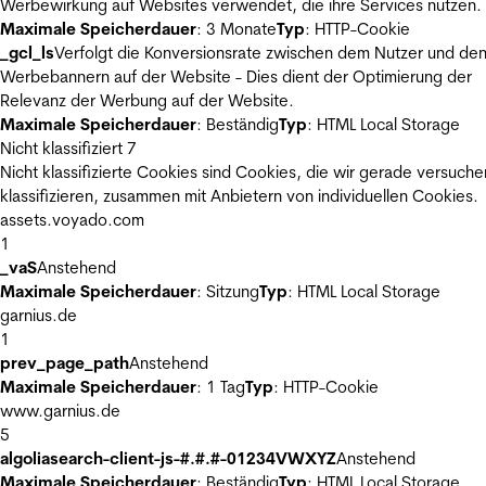
Werbewirkung auf Websites verwendet, die ihre Services nutzen.
Maximale Speicherdauer
: 3 Monate
Typ
: HTTP-Cookie
_gcl_ls
Verfolgt die Konversionsrate zwischen dem Nutzer und de
Werbebannern auf der Website - Dies dient der Optimierung der
Relevanz der Werbung auf der Website.
Maximale Speicherdauer
: Beständig
Typ
: HTML Local Storage
Nicht klassifiziert
7
Nicht klassifizierte Cookies sind Cookies, die wir gerade versuche
klassifizieren, zusammen mit Anbietern von individuellen Cookies.
assets.voyado.com
1
_vaS
Anstehend
Maximale Speicherdauer
: Sitzung
Typ
: HTML Local Storage
garnius.de
1
prev_page_path
Anstehend
Maximale Speicherdauer
: 1 Tag
Typ
: HTTP-Cookie
www.garnius.de
5
algoliasearch-client-js-#.#.#-01234VWXYZ
Anstehend
Maximale Speicherdauer
: Beständig
Typ
: HTML Local Storage