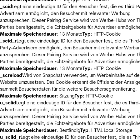
_scid
Legt eine eindeutige ID für den Besucher fest, die es Third-P
Advertisern ermöglicht, den Besucher mit relevanter Werbung
anzusprechen. Dieser Pairing-Service wird von Werbe-Hubs von Th
Parties bereitgestellt, die Echtzeitgebote für Advertiser ermöglich
Maximale Speicherdauer
: 13 Monate
Typ
: HTTP-Cookie
_scid_r
Legt eine eindeutige ID für den Besucher fest, die es Third
Party-Advertisern ermöglicht, den Besucher mit relevanter Werbu
anzusprechen. Dieser Pairing-Service wird von Werbe-Hubs von Th
Parties bereitgestellt, die Echtzeitgebote für Advertiser ermöglich
Maximale Speicherdauer
: 13 Monate
Typ
: HTTP-Cookie
_screload
Wird von Snapchat verwendet, um Werbeinhalte auf de
Website umzusetzen. Das Cookie erkennt die Effizienz der Anzeig
sammelt Besucherdaten für die weitere Besuchersegmentierung.
Maximale Speicherdauer
: Sitzung
Typ
: HTTP-Cookie
u_sclid
Legt eine eindeutige ID für den Besucher fest, die es Third
Advertisern ermöglicht, den Besucher mit relevanter Werbung
anzusprechen. Dieser Pairing-Service wird von Werbe-Hubs von Th
Parties bereitgestellt, die Echtzeitgebote für Advertiser ermöglich
Maximale Speicherdauer
: Beständig
Typ
: HTML Local Storage
u_sclid_r
Legt eine eindeutige ID für den Besucher fest, die es Thi