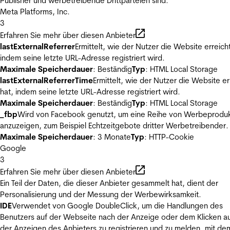
Publisher und werbetreibende Drittparteien sind.
Meta Platforms, Inc.
3
Erfahren Sie mehr über diesen Anbieter
lastExternalReferrer
Ermittelt, wie der Nutzer die Website erreicht
indem seine letzte URL-Adresse registriert wird.
Maximale Speicherdauer
: Beständig
Typ
: HTML Local Storage
lastExternalReferrerTime
Ermittelt, wie der Nutzer die Website er
hat, indem seine letzte URL-Adresse registriert wird.
Maximale Speicherdauer
: Beständig
Typ
: HTML Local Storage
_fbp
Wird von Facebook genutzt, um eine Reihe von Werbeprodu
anzuzeigen, zum Beispiel Echtzeitgebote dritter Werbetreibender.
Maximale Speicherdauer
: 3 Monate
Typ
: HTTP-Cookie
Google
3
Erfahren Sie mehr über diesen Anbieter
Ein Teil der Daten, die dieser Anbieter gesammelt hat, dient der
Personalisierung und der Messung der Werbewirksamkeit.
IDE
Verwendet von Google DoubleClick, um die Handlungen des
Benutzers auf der Webseite nach der Anzeige oder dem Klicken au
der Anzeigen des Anbieters zu registrieren und zu melden, mit de