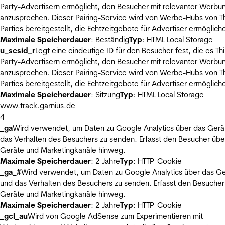
Party-Advertisern ermöglicht, den Besucher mit relevanter Werbu
anzusprechen. Dieser Pairing-Service wird von Werbe-Hubs von Th
Parties bereitgestellt, die Echtzeitgebote für Advertiser ermöglich
Maximale Speicherdauer
: Beständig
Typ
: HTML Local Storage
u_scsid_r
Legt eine eindeutige ID für den Besucher fest, die es Thi
Party-Advertisern ermöglicht, den Besucher mit relevanter Werbu
anzusprechen. Dieser Pairing-Service wird von Werbe-Hubs von Th
Parties bereitgestellt, die Echtzeitgebote für Advertiser ermöglich
Maximale Speicherdauer
: Sitzung
Typ
: HTML Local Storage
www.track.garnius.de
4
_ga
Wird verwendet, um Daten zu Google Analytics über das Gerä
das Verhalten des Besuchers zu senden. Erfasst den Besucher übe
Geräte und Marketingkanäle hinweg.
Maximale Speicherdauer
: 2 Jahre
Typ
: HTTP-Cookie
_ga_#
Wird verwendet, um Daten zu Google Analytics über das Ge
und das Verhalten des Besuchers zu senden. Erfasst den Besucher
Geräte und Marketingkanäle hinweg.
Maximale Speicherdauer
: 2 Jahre
Typ
: HTTP-Cookie
_gcl_au
Wird von Google AdSense zum Experimentieren mit