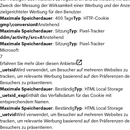
Zweck der Messung der Wirksamkeit einer Werbung und der Anze
zielgerichteter Werbung für den Benutzer.
Maximale Speicherdauer
: 400 Tage
Typ
: HTTP-Cookie
gmp\conversion#
Anstehend
Maximale Speicherdauer
: Sitzung
Typ
: Pixel-Tracker
ddm/activity/src=#
Anstehend
Maximale Speicherdauer
: Sitzung
Typ
: Pixel-Tracker
Microsoft
7
Erfahren Sie mehr über diesen Anbieter
_uetsid
Wird verwendet, um Besucher auf mehreren Websites zu
tracken, um relevante Werbung basierend auf den Präferenzen de
Besuchers zu präsentieren.
Maximale Speicherdauer
: Beständig
Typ
: HTML Local Storage
_uetsid_exp
Enthält das Verfallsdatum für das Cookie mit
entsprechendem Namen.
Maximale Speicherdauer
: Beständig
Typ
: HTML Local Storage
_uetvid
Wird verwendet, um Besucher auf mehreren Websites zu
tracken, um relevante Werbung basierend auf den Präferenzen de
Besuchers zu präsentieren.