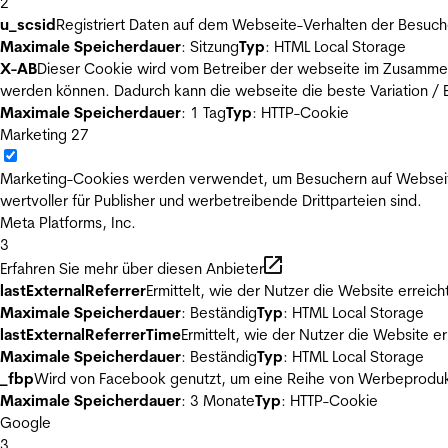
2
u_scsid
Registriert Daten auf dem Webseite-Verhalten der Besuch
Maximale Speicherdauer
: Sitzung
Typ
: HTML Local Storage
X-AB
Dieser Cookie wird vom Betreiber der webseite im Zusammenh
werden können. Dadurch kann die webseite die beste Variation / E
Maximale Speicherdauer
: 1 Tag
Typ
: HTTP-Cookie
Marketing
27
Marketing-Cookies werden verwendet, um Besuchern auf Webseiten 
wertvoller für Publisher und werbetreibende Drittparteien sind.
Meta Platforms, Inc.
3
Erfahren Sie mehr über diesen Anbieter
lastExternalReferrer
Ermittelt, wie der Nutzer die Website erreich
Maximale Speicherdauer
: Beständig
Typ
: HTML Local Storage
lastExternalReferrerTime
Ermittelt, wie der Nutzer die Website er
Maximale Speicherdauer
: Beständig
Typ
: HTML Local Storage
_fbp
Wird von Facebook genutzt, um eine Reihe von Werbeprodukt
Maximale Speicherdauer
: 3 Monate
Typ
: HTTP-Cookie
Google
3