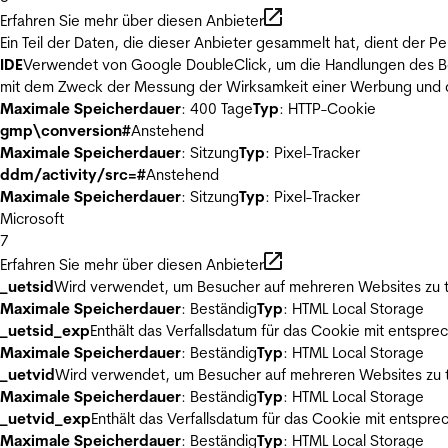
Erfahren Sie mehr über diesen Anbieter
Ein Teil der Daten, die dieser Anbieter gesammelt hat, dient der
IDE
Verwendet von Google DoubleClick, um die Handlungen des Ben
mit dem Zweck der Messung der Wirksamkeit einer Werbung und de
Maximale Speicherdauer
: 400 Tage
Typ
: HTTP-Cookie
gmp\conversion#
Anstehend
Maximale Speicherdauer
: Sitzung
Typ
: Pixel-Tracker
ddm/activity/src=#
Anstehend
Maximale Speicherdauer
: Sitzung
Typ
: Pixel-Tracker
Microsoft
7
Erfahren Sie mehr über diesen Anbieter
_uetsid
Wird verwendet, um Besucher auf mehreren Websites zu t
Maximale Speicherdauer
: Beständig
Typ
: HTML Local Storage
_uetsid_exp
Enthält das Verfallsdatum für das Cookie mit entsp
Maximale Speicherdauer
: Beständig
Typ
: HTML Local Storage
_uetvid
Wird verwendet, um Besucher auf mehreren Websites zu t
Maximale Speicherdauer
: Beständig
Typ
: HTML Local Storage
_uetvid_exp
Enthält das Verfallsdatum für das Cookie mit entsp
Maximale Speicherdauer
: Beständig
Typ
: HTML Local Storage