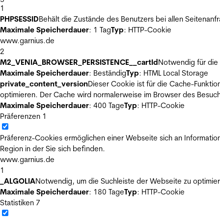
1
PHPSESSID
Behält die Zustände des Benutzers bei allen Seitenanf
Maximale Speicherdauer
: 1 Tag
Typ
: HTTP-Cookie
www.garnius.de
2
M2_VENIA_BROWSER_PERSISTENCE__cartId
Notwendig für die 
Maximale Speicherdauer
: Beständig
Typ
: HTML Local Storage
private_content_version
Dieser Cookie ist für die Cache-Funkti
optimieren. Der Cache wird normalerweise im Browser des Besuch
Maximale Speicherdauer
: 400 Tage
Typ
: HTTP-Cookie
Präferenzen
1
Präferenz-Cookies ermöglichen einer Webseite sich an Informatione
Region in der Sie sich befinden.
www.garnius.de
1
_ALGOLIA
Notwendig, um die Suchleiste der Webseite zu optimier
Maximale Speicherdauer
: 180 Tage
Typ
: HTTP-Cookie
Statistiken
7