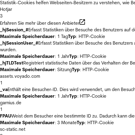
Statistik-Cookies helfen Webseiten-Besitzern zu verstehen, wie
Hotjar
3
Erfahren Sie mehr über diesen Anbieter
_hjSession_#
Erfasst Statistiken über Besuche des Benutzers auf 
Maximale Speicherdauer
: 1 Tag
Typ
: HTTP-Cookie
_hjSessionUser_#
Erfasst Statistiken über Besuche des Benutzers
wurden.
Maximale Speicherdauer
: 1 Jahr
Typ
: HTTP-Cookie
_hjTLDTest
Registriert statistische Daten über das Verhalten der 
Maximale Speicherdauer
: Sitzung
Typ
: HTTP-Cookie
assets.voyado.com
1
_va
Enthält eine Besucher-ID. Dies wird verwendet, um den Besuch
Maximale Speicherdauer
: 1 Jahr
Typ
: HTTP-Cookie
garnius.de
1
FPAU
Weist dem Besucher eine bestimmte ID zu. Dadurch kann die 
Maximale Speicherdauer
: 3 Monate
Typ
: HTTP-Cookie
sc-static.net