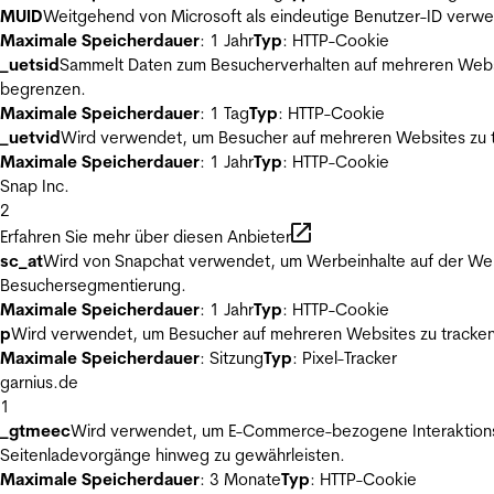
MUID
Weitgehend von Microsoft als eindeutige Benutzer-ID verwen
Maximale Speicherdauer
: 1 Jahr
Typ
: HTTP-Cookie
_uetsid
Sammelt Daten zum Besucherverhalten auf mehreren Websit
begrenzen.
Maximale Speicherdauer
: 1 Tag
Typ
: HTTP-Cookie
_uetvid
Wird verwendet, um Besucher auf mehreren Websites zu t
Maximale Speicherdauer
: 1 Jahr
Typ
: HTTP-Cookie
Snap Inc.
2
Erfahren Sie mehr über diesen Anbieter
sc_at
Wird von Snapchat verwendet, um Werbeinhalte auf der Webs
Besuchersegmentierung.
Maximale Speicherdauer
: 1 Jahr
Typ
: HTTP-Cookie
p
Wird verwendet, um Besucher auf mehreren Websites zu tracken
Maximale Speicherdauer
: Sitzung
Typ
: Pixel-Tracker
garnius.de
1
_gtmeec
Wird verwendet, um E-Commerce-bezogene Interaktionsda
Seitenladevorgänge hinweg zu gewährleisten.
Maximale Speicherdauer
: 3 Monate
Typ
: HTTP-Cookie