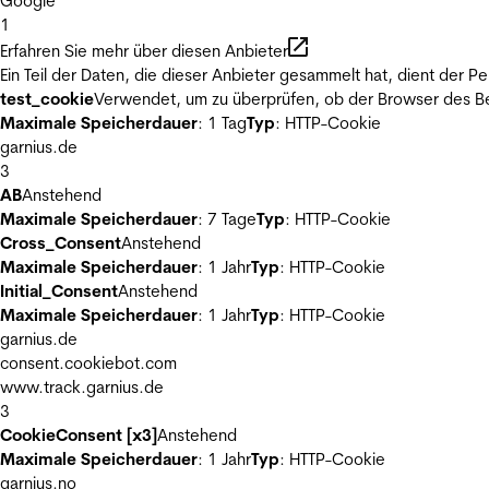
Google
1
Erfahren Sie mehr über diesen Anbieter
Ein Teil der Daten, die dieser Anbieter gesammelt hat, dient der
test_cookie
Verwendet, um zu überprüfen, ob der Browser des Be
Maximale Speicherdauer
: 1 Tag
Typ
: HTTP-Cookie
garnius.de
3
AB
Anstehend
Maximale Speicherdauer
: 7 Tage
Typ
: HTTP-Cookie
Cross_Consent
Anstehend
Maximale Speicherdauer
: 1 Jahr
Typ
: HTTP-Cookie
Initial_Consent
Anstehend
Maximale Speicherdauer
: 1 Jahr
Typ
: HTTP-Cookie
garnius.de
consent.cookiebot.com
www.track.garnius.de
3
CookieConsent [x3]
Anstehend
Maximale Speicherdauer
: 1 Jahr
Typ
: HTTP-Cookie
garnius.no