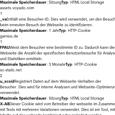
Maximale Speicherdauer
: Sitzung
Typ
: HTML Local Storage
assets.voyado.com
1
_va
Enthält eine Besucher-ID. Dies wird verwendet, um den Besuc
beim erneuten Besuch der Webseite zu identifizieren.
Maximale Speicherdauer
: 1 Jahr
Typ
: HTTP-Cookie
garnius.de
1
FPAU
Weist dem Besucher eine bestimmte ID zu. Dadurch kann die
Webseite die Anzahl der spezifischen Benutzerbesuche für Analys
und Statistiken ermitteln.
Maximale Speicherdauer
: 3 Monate
Typ
: HTTP-Cookie
sc-static.net
2
u_scsid
Registriert Daten auf dem Webseite-Verhalten der
Besucher. Dies wird für interne Analysen und Webseite-Optimieru
verwendet.
Maximale Speicherdauer
: Sitzung
Typ
: HTML Local Storage
X-AB
Dieser Cookie wird vom Betreiber der webseite im Zusamm
mit Tests mit mehreren Variationen verwendet. Dies ist ein Tool, m