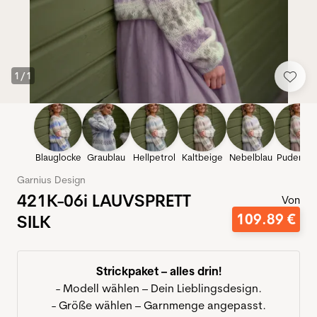
1
/
1
Blauglocke
Graublau
Hellpetrol
Kaltbeige
Nebelblau
Puderros
Garnius Design
421K-06i LAUVSPRETT
Von
109
.
89
€
SILK
Strickpaket – alles drin!
- Modell wählen – Dein Lieblingsdesign.
- Größe wählen – Garnmenge angepasst.