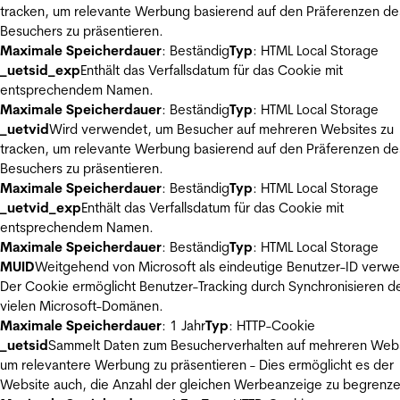
tracken, um relevante Werbung basierend auf den Präferenzen de
Besuchers zu präsentieren.
Maximale Speicherdauer
: Beständig
Typ
: HTML Local Storage
_uetsid_exp
Enthält das Verfallsdatum für das Cookie mit
entsprechendem Namen.
Maximale Speicherdauer
: Beständig
Typ
: HTML Local Storage
_uetvid
Wird verwendet, um Besucher auf mehreren Websites zu
tracken, um relevante Werbung basierend auf den Präferenzen de
Besuchers zu präsentieren.
Maximale Speicherdauer
: Beständig
Typ
: HTML Local Storage
_uetvid_exp
Enthält das Verfallsdatum für das Cookie mit
entsprechendem Namen.
Maximale Speicherdauer
: Beständig
Typ
: HTML Local Storage
MUID
Weitgehend von Microsoft als eindeutige Benutzer-ID verw
Der Cookie ermöglicht Benutzer-Tracking durch Synchronisieren de
vielen Microsoft-Domänen.
Maximale Speicherdauer
: 1 Jahr
Typ
: HTTP-Cookie
_uetsid
Sammelt Daten zum Besucherverhalten auf mehreren Webs
um relevantere Werbung zu präsentieren - Dies ermöglicht es der
Website auch, die Anzahl der gleichen Werbeanzeige zu begrenze