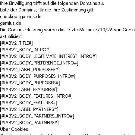
Ihre Einwilligung trifft auf die folgenden Domains zu:
Liste der Domains, für die Ihre Zustimmung gilt:
checkout.garnius.de
garnius.de
Die Cookie-Erklärung wurde das letzte Mal am 7/13/26 von
Cooki
aktualisiert
[#IABV2_TITLE#]
[#IABV2_BODY_INTRO#]
[#IABV2_BODY_LEGITIMATE_INTEREST_INTRO#]
[#IABV2_BODY_PREFERENCE_INTRO#]
[#IABV2_LABEL_PURPOSES#]
[#IABV2_BODY_PURPOSES_INTRO#]
[#IABV2_BODY_PURPOSES#]
[#IABV2_LABEL_FEATURES#]
[#IABV2_BODY_FEATURES_INTRO#]
[#IABV2_BODY_FEATURES#]
[#IABV2_LABEL_PARTNERS#]
[#IABV2_BODY_PARTNERS_INTRO#]
[#IABV2_BODY_PARTNERS#]
Über Cookies