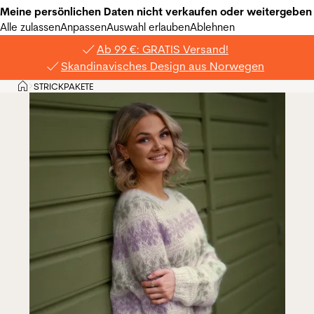
Meine persönlichen Daten nicht verkaufen oder weitergeben
Alle zulassen
Anpassen
Auswahl erlauben
Ablehnen
Ab 99 €: GRATIS Versand!
Skandinavisches Design aus Norwegen
Privat
STRICKPAKETE
>