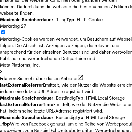
Inhalte auf der webseite kombiniert oder geändert werden
können. Dadurch kann die webseite die beste Variation / Edition d
webseite finden.
Maximale Speicherdauer
: 1 Tag
Typ
: HTTP-Cookie
Marketing
27
Marketing-Cookies werden verwendet, um Besuchern auf Websei
folgen. Die Absicht ist, Anzeigen zu zeigen, die relevant und
ansprechend für den einzelnen Benutzer sind und daher wertvoller
Publisher und werbetreibende Drittparteien sind.
Meta Platforms, Inc.
3
Erfahren Sie mehr über diesen Anbieter
lastExternalReferrer
Ermittelt, wie der Nutzer die Website erreicht
indem seine letzte URL-Adresse registriert wird.
Maximale Speicherdauer
: Beständig
Typ
: HTML Local Storage
lastExternalReferrerTime
Ermittelt, wie der Nutzer die Website er
hat, indem seine letzte URL-Adresse registriert wird.
Maximale Speicherdauer
: Beständig
Typ
: HTML Local Storage
_fbp
Wird von Facebook genutzt, um eine Reihe von Werbeprodu
anzuzeigen, zum Beispiel Echtzeitgebote dritter Werbetreibender.