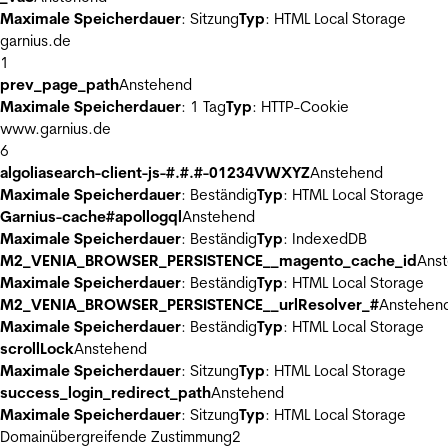
Maximale Speicherdauer
: Sitzung
Typ
: HTML Local Storage
garnius.de
1
prev_page_path
Anstehend
Maximale Speicherdauer
: 1 Tag
Typ
: HTTP-Cookie
www.garnius.de
6
algoliasearch-client-js-#.#.#-01234VWXYZ
Anstehend
Maximale Speicherdauer
: Beständig
Typ
: HTML Local Storage
Garnius-cache#apollogql
Anstehend
Maximale Speicherdauer
: Beständig
Typ
: IndexedDB
M2_VENIA_BROWSER_PERSISTENCE__magento_cache_id
Ans
Maximale Speicherdauer
: Beständig
Typ
: HTML Local Storage
M2_VENIA_BROWSER_PERSISTENCE__urlResolver_#
Anstehen
Maximale Speicherdauer
: Beständig
Typ
: HTML Local Storage
scrollLock
Anstehend
Maximale Speicherdauer
: Sitzung
Typ
: HTML Local Storage
success_login_redirect_path
Anstehend
Maximale Speicherdauer
: Sitzung
Typ
: HTML Local Storage
Domainübergreifende Zustimmung
2