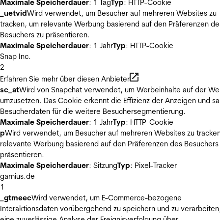
Maximale Speicherdauer
: 1 Tag
Typ
: HTTP-Cookie
_uetvid
Wird verwendet, um Besucher auf mehreren Websites zu
tracken, um relevante Werbung basierend auf den Präferenzen de
Besuchers zu präsentieren.
Maximale Speicherdauer
: 1 Jahr
Typ
: HTTP-Cookie
Snap Inc.
2
Erfahren Sie mehr über diesen Anbieter
sc_at
Wird von Snapchat verwendet, um Werbeinhalte auf der We
umzusetzen. Das Cookie erkennt die Effizienz der Anzeigen und s
Besucherdaten für die weitere Besuchersegmentierung.
Maximale Speicherdauer
: 1 Jahr
Typ
: HTTP-Cookie
p
Wird verwendet, um Besucher auf mehreren Websites zu tracke
relevante Werbung basierend auf den Präferenzen des Besuchers
präsentieren.
Maximale Speicherdauer
: Sitzung
Typ
: Pixel-Tracker
garnius.de
1
_gtmeec
Wird verwendet, um E-Commerce-bezogene
Interaktionsdaten vorübergehend zu speichern und zu verarbeiten
eine zuverlässige Analyse der Ereignisverfolgung über