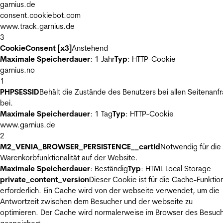
garnius.de
consent.cookiebot.com
www.track.garnius.de
3
CookieConsent [x3]
Anstehend
Maximale Speicherdauer
: 1 Jahr
Typ
: HTTP-Cookie
garnius.no
1
PHPSESSID
Behält die Zustände des Benutzers bei allen Seitenanf
bei.
Maximale Speicherdauer
: 1 Tag
Typ
: HTTP-Cookie
www.garnius.de
2
M2_VENIA_BROWSER_PERSISTENCE__cartId
Notwendig für die
Warenkorbfunktionalität auf der Website.
Maximale Speicherdauer
: Beständig
Typ
: HTML Local Storage
private_content_version
Dieser Cookie ist für die Cache-Funktio
erforderlich. Ein Cache wird von der webseite verwendet, um die
Antwortzeit zwischen dem Besucher und der webseite zu
optimieren. Der Cache wird normalerweise im Browser des Besuc