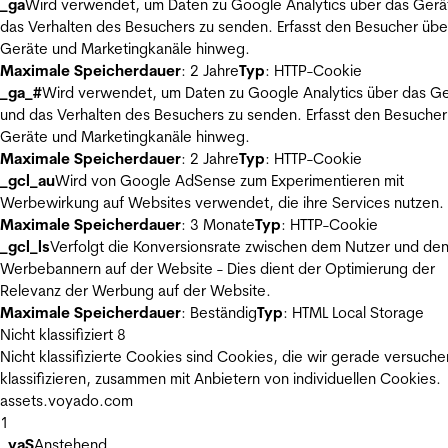
_ga
Wird verwendet, um Daten zu Google Analytics über das Gerä
das Verhalten des Besuchers zu senden. Erfasst den Besucher übe
Geräte und Marketingkanäle hinweg.
Maximale Speicherdauer
: 2 Jahre
Typ
: HTTP-Cookie
_ga_#
Wird verwendet, um Daten zu Google Analytics über das Ge
und das Verhalten des Besuchers zu senden. Erfasst den Besucher
Geräte und Marketingkanäle hinweg.
Maximale Speicherdauer
: 2 Jahre
Typ
: HTTP-Cookie
_gcl_au
Wird von Google AdSense zum Experimentieren mit
Werbewirkung auf Websites verwendet, die ihre Services nutzen.
Maximale Speicherdauer
: 3 Monate
Typ
: HTTP-Cookie
_gcl_ls
Verfolgt die Konversionsrate zwischen dem Nutzer und de
Werbebannern auf der Website - Dies dient der Optimierung der
Relevanz der Werbung auf der Website.
Maximale Speicherdauer
: Beständig
Typ
: HTML Local Storage
Nicht klassifiziert
8
Nicht klassifizierte Cookies sind Cookies, die wir gerade versuche
klassifizieren, zusammen mit Anbietern von individuellen Cookies.
assets.voyado.com
1
_vaS
Anstehend