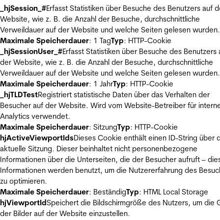
_hjSession_#
Erfasst Statistiken über Besuche des Benutzers auf d
Website, wie z. B. die Anzahl der Besuche, durchschnittliche
Verweildauer auf der Website und welche Seiten gelesen wurden.
Maximale Speicherdauer
: 1 Tag
Typ
: HTTP-Cookie
_hjSessionUser_#
Erfasst Statistiken über Besuche des Benutzers 
der Website, wie z. B. die Anzahl der Besuche, durchschnittliche
Verweildauer auf der Website und welche Seiten gelesen wurden.
Maximale Speicherdauer
: 1 Jahr
Typ
: HTTP-Cookie
_hjTLDTest
Registriert statistische Daten über das Verhalten der
Besucher auf der Website. Wird vom Website-Betreiber für intern
Analytics verwendet.
Maximale Speicherdauer
: Sitzung
Typ
: HTTP-Cookie
hjActiveViewportIds
Dieses Cookie enthält einen ID-String über 
aktuelle Sitzung. Dieser beinhaltet nicht personenbezogene
Informationen über die Unterseiten, die der Besucher aufruft – die
Informationen werden benutzt, um die Nutzererfahrung des Besuc
zu optimieren.
Maximale Speicherdauer
: Beständig
Typ
: HTML Local Storage
hjViewportId
Speichert die Bildschirmgröße des Nutzers, um die
der Bilder auf der Website einzustellen.