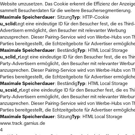
Website umzusetzen. Das Cookie erkennt die Effizienz der Anzeig
sammelt Besucherdaten für die weitere Besuchersegmentierung.
Maximale Speicherdauer
: Sitzung
Typ
: HTTP-Cookie
u_sclid
Legt eine eindeutige ID für den Besucher fest, die es Third
Advertisern ermöglicht, den Besucher mit relevanter Werbung
anzusprechen. Dieser Pairing-Service wird von Werbe-Hubs von Th
Parties bereitgestellt, die Echtzeitgebote für Advertiser ermöglich
Maximale Speicherdauer
: Beständig
Typ
: HTML Local Storage
u_sclid_r
Legt eine eindeutige ID für den Besucher fest, die es Thi
Party-Advertisern ermöglicht, den Besucher mit relevanter Werbu
anzusprechen. Dieser Pairing-Service wird von Werbe-Hubs von Th
Parties bereitgestellt, die Echtzeitgebote für Advertiser ermöglich
Maximale Speicherdauer
: Beständig
Typ
: HTML Local Storage
u_scsid_r
Legt eine eindeutige ID für den Besucher fest, die es Thi
Party-Advertisern ermöglicht, den Besucher mit relevanter Werbu
anzusprechen. Dieser Pairing-Service wird von Werbe-Hubs von Th
Parties bereitgestellt, die Echtzeitgebote für Advertiser ermöglich
Maximale Speicherdauer
: Sitzung
Typ
: HTML Local Storage
www.track.garnius.de
4