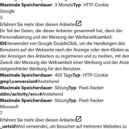
Maximale Speicherdauer
: 3 Monate
Typ
: HTTP-Cookie
Google
3
Erfahren Sie mehr über diesen Anbieter
Ein Teil der Daten, die dieser Anbieter gesammelt hat, dient der
Personalisierung und der Messung der Werbewirksamkeit.
IDE
Verwendet von Google DoubleClick, um die Handlungen des
Benutzers auf der Webseite nach der Anzeige oder dem Klicken au
der Anzeigen des Anbieters zu registrieren und zu melden, mit de
Zweck der Messung der Wirksamkeit einer Werbung und der Anze
zielgerichteter Werbung für den Benutzer.
Maximale Speicherdauer
: 400 Tage
Typ
: HTTP-Cookie
gmp\conversion#
Anstehend
Maximale Speicherdauer
: Sitzung
Typ
: Pixel-Tracker
ddm/activity/src=#
Anstehend
Maximale Speicherdauer
: Sitzung
Typ
: Pixel-Tracker
Microsoft
7
Erfahren Sie mehr über diesen Anbieter
_uetsid
Wird verwendet, um Besucher auf mehreren Websites zu