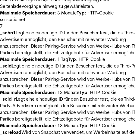
Seitenladevorgänge hinweg zu gewährleisten.
Maximale Speicherdauer
: 3 Monate
Typ
: HTTP-Cookie
sc-static.net
7
_schn1
Legt eine eindeutige ID für den Besucher fest, die es Third
Advertisern ermöglicht, den Besucher mit relevanter Werbung
anzusprechen. Dieser Pairing-Service wird von Werbe-Hubs von Th
Parties bereitgestellt, die Echtzeitgebote für Advertiser ermöglich
Maximale Speicherdauer
: 1 Tag
Typ
: HTTP-Cookie
_scid
Legt eine eindeutige ID für den Besucher fest, die es Third-P
Advertisern ermöglicht, den Besucher mit relevanter Werbung
anzusprechen. Dieser Pairing-Service wird von Werbe-Hubs von Th
Parties bereitgestellt, die Echtzeitgebote für Advertiser ermöglich
Maximale Speicherdauer
: 13 Monate
Typ
: HTTP-Cookie
_scid_r
Legt eine eindeutige ID für den Besucher fest, die es Third
Party-Advertisern ermöglicht, den Besucher mit relevanter Werbu
anzusprechen. Dieser Pairing-Service wird von Werbe-Hubs von Th
Parties bereitgestellt, die Echtzeitgebote für Advertiser ermöglich
Maximale Speicherdauer
: 13 Monate
Typ
: HTTP-Cookie
_screload
Wird von Snapchat verwendet, um Werbeinhalte auf de