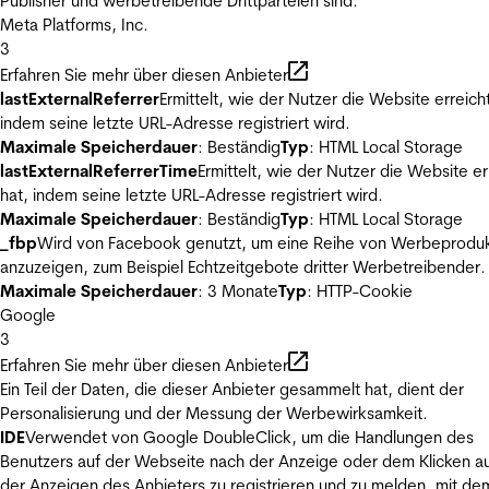
Publisher und werbetreibende Drittparteien sind.
Meta Platforms, Inc.
3
Erfahren Sie mehr über diesen Anbieter
lastExternalReferrer
Ermittelt, wie der Nutzer die Website erreicht
indem seine letzte URL-Adresse registriert wird.
Maximale Speicherdauer
: Beständig
Typ
: HTML Local Storage
lastExternalReferrerTime
Ermittelt, wie der Nutzer die Website er
hat, indem seine letzte URL-Adresse registriert wird.
Maximale Speicherdauer
: Beständig
Typ
: HTML Local Storage
_fbp
Wird von Facebook genutzt, um eine Reihe von Werbeprodu
anzuzeigen, zum Beispiel Echtzeitgebote dritter Werbetreibender.
Maximale Speicherdauer
: 3 Monate
Typ
: HTTP-Cookie
Google
3
Erfahren Sie mehr über diesen Anbieter
Ein Teil der Daten, die dieser Anbieter gesammelt hat, dient der
Personalisierung und der Messung der Werbewirksamkeit.
IDE
Verwendet von Google DoubleClick, um die Handlungen des
Benutzers auf der Webseite nach der Anzeige oder dem Klicken au
der Anzeigen des Anbieters zu registrieren und zu melden, mit de