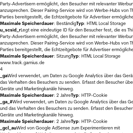
Party-Advertisern ermöglicht, den Besucher mit relevanter Werbu
anzusprechen. Dieser Pairing-Service wird von Werbe-Hubs von Th
Parties bereitgestellt, die Echtzeitgebote für Advertiser ermöglich
Maximale Speicherdauer
: Beständig
Typ
: HTML Local Storage
u_scsid_r
Legt eine eindeutige ID für den Besucher fest, die es Thi
Party-Advertisern ermöglicht, den Besucher mit relevanter Werbu
anzusprechen. Dieser Pairing-Service wird von Werbe-Hubs von Th
Parties bereitgestellt, die Echtzeitgebote für Advertiser ermöglich
Maximale Speicherdauer
: Sitzung
Typ
: HTML Local Storage
www.track.garnius.de
4
_ga
Wird verwendet, um Daten zu Google Analytics über das Gerä
das Verhalten des Besuchers zu senden. Erfasst den Besucher übe
Geräte und Marketingkanäle hinweg.
Maximale Speicherdauer
: 2 Jahre
Typ
: HTTP-Cookie
_ga_#
Wird verwendet, um Daten zu Google Analytics über das Ge
und das Verhalten des Besuchers zu senden. Erfasst den Besucher
Geräte und Marketingkanäle hinweg.
Maximale Speicherdauer
: 2 Jahre
Typ
: HTTP-Cookie
_gcl_au
Wird von Google AdSense zum Experimentieren mit