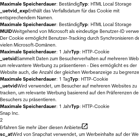
Maximale Speicherdauer
: Beständig
Typ
: HTML Local Storage
_uetvid_exp
Enthält das Verfallsdatum für das Cookie mit
entsprechendem Namen.
Maximale Speicherdauer
: Beständig
Typ
: HTML Local Storage
MUID
Weitgehend von Microsoft als eindeutige Benutzer-ID verw
Der Cookie ermöglicht Benutzer-Tracking durch Synchronisieren de
vielen Microsoft-Domänen.
Maximale Speicherdauer
: 1 Jahr
Typ
: HTTP-Cookie
_uetsid
Sammelt Daten zum Besucherverhalten auf mehreren Webs
um relevantere Werbung zu präsentieren - Dies ermöglicht es der
Website auch, die Anzahl der gleichen Werbeanzeige zu begrenze
Maximale Speicherdauer
: 1 Tag
Typ
: HTTP-Cookie
_uetvid
Wird verwendet, um Besucher auf mehreren Websites zu
tracken, um relevante Werbung basierend auf den Präferenzen de
Besuchers zu präsentieren.
Maximale Speicherdauer
: 1 Jahr
Typ
: HTTP-Cookie
Snap Inc.
2
Erfahren Sie mehr über diesen Anbieter
sc_at
Wird von Snapchat verwendet, um Werbeinhalte auf der We