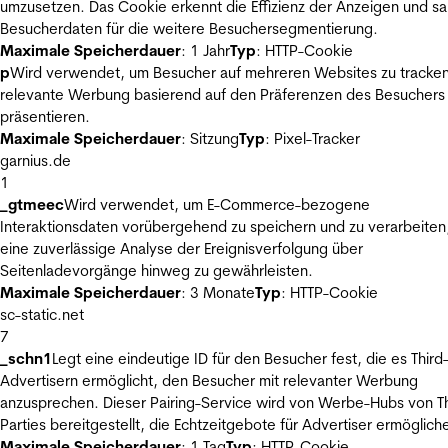
umzusetzen. Das Cookie erkennt die Effizienz der Anzeigen und s
Besucherdaten für die weitere Besuchersegmentierung.
Maximale Speicherdauer
: 1 Jahr
Typ
: HTTP-Cookie
p
Wird verwendet, um Besucher auf mehreren Websites zu tracke
relevante Werbung basierend auf den Präferenzen des Besuchers
präsentieren.
Maximale Speicherdauer
: Sitzung
Typ
: Pixel-Tracker
garnius.de
1
_gtmeec
Wird verwendet, um E-Commerce-bezogene
Interaktionsdaten vorübergehend zu speichern und zu verarbeiten
eine zuverlässige Analyse der Ereignisverfolgung über
Seitenladevorgänge hinweg zu gewährleisten.
Maximale Speicherdauer
: 3 Monate
Typ
: HTTP-Cookie
sc-static.net
7
_schn1
Legt eine eindeutige ID für den Besucher fest, die es Third
Advertisern ermöglicht, den Besucher mit relevanter Werbung
anzusprechen. Dieser Pairing-Service wird von Werbe-Hubs von Th
Parties bereitgestellt, die Echtzeitgebote für Advertiser ermöglich
Maximale Speicherdauer
: 1 Tag
Typ
: HTTP-Cookie