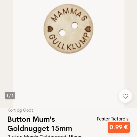
1
/
1
Kort og Godt
Button Mum's
Fester Tiefpreis!
0
.
99
€
Goldnugget 15mm
Button Mum's Goldnugget 15mm