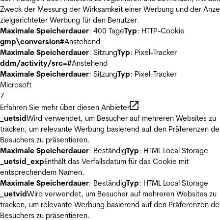
Zweck der Messung der Wirksamkeit einer Werbung und der Anze
zielgerichteter Werbung für den Benutzer.
Maximale Speicherdauer
: 400 Tage
Typ
: HTTP-Cookie
gmp\conversion#
Anstehend
Maximale Speicherdauer
: Sitzung
Typ
: Pixel-Tracker
ddm/activity/src=#
Anstehend
Maximale Speicherdauer
: Sitzung
Typ
: Pixel-Tracker
Microsoft
7
Erfahren Sie mehr über diesen Anbieter
_uetsid
Wird verwendet, um Besucher auf mehreren Websites zu
tracken, um relevante Werbung basierend auf den Präferenzen de
Besuchers zu präsentieren.
Maximale Speicherdauer
: Beständig
Typ
: HTML Local Storage
_uetsid_exp
Enthält das Verfallsdatum für das Cookie mit
entsprechendem Namen.
Maximale Speicherdauer
: Beständig
Typ
: HTML Local Storage
_uetvid
Wird verwendet, um Besucher auf mehreren Websites zu
tracken, um relevante Werbung basierend auf den Präferenzen de
Besuchers zu präsentieren.