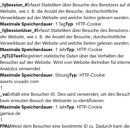
_hjSession_#
Erfasst Statistiken über Besuche des Benutzers auf d
Website, wie z. B. die Anzahl der Besuche, durchschnittliche
Verweildauer auf der Website und welche Seiten gelesen wurden.
Maximale Speicherdauer
: 1 Tag
Typ
: HTTP-Cookie
_hjSessionUser_#
Erfasst Statistiken über Besuche des Benutzers 
der Website, wie z. B. die Anzahl der Besuche, durchschnittliche
Verweildauer auf der Website und welche Seiten gelesen wurden.
Maximale Speicherdauer
: 1 Jahr
Typ
: HTTP-Cookie
_hjTLDTest
Registriert statistische Daten über das Verhalten der
Besucher auf der Website. Wird vom Website-Betreiber für intern
Analytics verwendet.
Maximale Speicherdauer
: Sitzung
Typ
: HTTP-Cookie
assets.voyado.com
1
_va
Enthält eine Besucher-ID. Dies wird verwendet, um den Besuc
beim erneuten Besuch der Webseite zu identifizieren.
Maximale Speicherdauer
: 1 Jahr
Typ
: HTTP-Cookie
garnius.de
1
FPAU
Weist dem Besucher eine bestimmte ID zu. Dadurch kann die