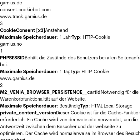
garnius.de
consent.cookiebot.com
www.track.garnius.de
3
CookieConsent [x3]
Anstehend
Maximale Speicherdauer
: 1 Jahr
Typ
: HTTP-Cookie
garnius.no
1
PHPSESSID
Behält die Zustände des Benutzers bei allen Seitenanf
bei.
Maximale Speicherdauer
: 1 Tag
Typ
: HTTP-Cookie
www.garnius.de
2
M2_VENIA_BROWSER_PERSISTENCE__cartId
Notwendig für die
Warenkorbfunktionalität auf der Website.
Maximale Speicherdauer
: Beständig
Typ
: HTML Local Storage
private_content_version
Dieser Cookie ist für die Cache-Funktio
erforderlich. Ein Cache wird von der webseite verwendet, um die
Antwortzeit zwischen dem Besucher und der webseite zu
optimieren. Der Cache wird normalerweise im Browser des Besuc