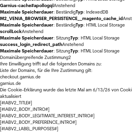
Garnius-cache#apollogql
Anstehend
Maximale Speicherdauer
: Beständig
Typ
: IndexedDB
M2_VENIA_BROWSER_PERSISTENCE__magento_cache_id
Ans
Maximale Speicherdauer
: Beständig
Typ
: HTML Local Storage
scrollLock
Anstehend
Maximale Speicherdauer
: Sitzung
Typ
: HTML Local Storage
success_login_redirect_path
Anstehend
Maximale Speicherdauer
: Sitzung
Typ
: HTML Local Storage
Domainübergreifende Zustimmung
2
Ihre Einwilligung trifft auf die folgenden Domains zu:
Liste der Domains, für die Ihre Zustimmung gilt:
checkout.garnius.de
garnius.de
Die Cookie-Erklärung wurde das letzte Mal am 6/13/26 von
Cooki
aktualisiert
[#IABV2_TITLE#]
[#IABV2_BODY_INTRO#]
[#IABV2_BODY_LEGITIMATE_INTEREST_INTRO#]
[#IABV2_BODY_PREFERENCE_INTRO#]
[#IABV2_LABEL_PURPOSES#]