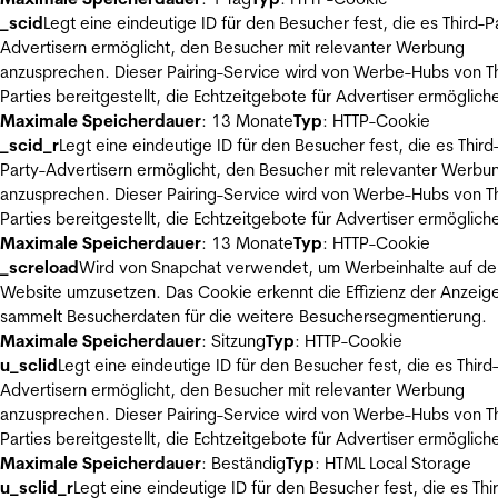
_scid
Legt eine eindeutige ID für den Besucher fest, die es Third-P
Advertisern ermöglicht, den Besucher mit relevanter Werbung
anzusprechen. Dieser Pairing-Service wird von Werbe-Hubs von Th
Parties bereitgestellt, die Echtzeitgebote für Advertiser ermöglich
Maximale Speicherdauer
: 13 Monate
Typ
: HTTP-Cookie
_scid_r
Legt eine eindeutige ID für den Besucher fest, die es Third
Party-Advertisern ermöglicht, den Besucher mit relevanter Werbu
anzusprechen. Dieser Pairing-Service wird von Werbe-Hubs von Th
Parties bereitgestellt, die Echtzeitgebote für Advertiser ermöglich
Maximale Speicherdauer
: 13 Monate
Typ
: HTTP-Cookie
_screload
Wird von Snapchat verwendet, um Werbeinhalte auf de
Website umzusetzen. Das Cookie erkennt die Effizienz der Anzeig
sammelt Besucherdaten für die weitere Besuchersegmentierung.
Maximale Speicherdauer
: Sitzung
Typ
: HTTP-Cookie
u_sclid
Legt eine eindeutige ID für den Besucher fest, die es Third
Advertisern ermöglicht, den Besucher mit relevanter Werbung
anzusprechen. Dieser Pairing-Service wird von Werbe-Hubs von Th
Parties bereitgestellt, die Echtzeitgebote für Advertiser ermöglich
Maximale Speicherdauer
: Beständig
Typ
: HTML Local Storage
u_sclid_r
Legt eine eindeutige ID für den Besucher fest, die es Thi