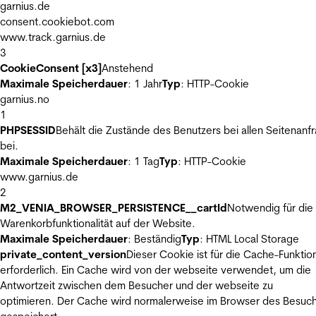
garnius.de
consent.cookiebot.com
www.track.garnius.de
3
CookieConsent [x3]
Anstehend
Maximale Speicherdauer
: 1 Jahr
Typ
: HTTP-Cookie
garnius.no
1
PHPSESSID
Behält die Zustände des Benutzers bei allen Seitenanf
bei.
Maximale Speicherdauer
: 1 Tag
Typ
: HTTP-Cookie
www.garnius.de
2
M2_VENIA_BROWSER_PERSISTENCE__cartId
Notwendig für die
Warenkorbfunktionalität auf der Website.
Maximale Speicherdauer
: Beständig
Typ
: HTML Local Storage
private_content_version
Dieser Cookie ist für die Cache-Funktio
erforderlich. Ein Cache wird von der webseite verwendet, um die
Antwortzeit zwischen dem Besucher und der webseite zu
optimieren. Der Cache wird normalerweise im Browser des Besuc