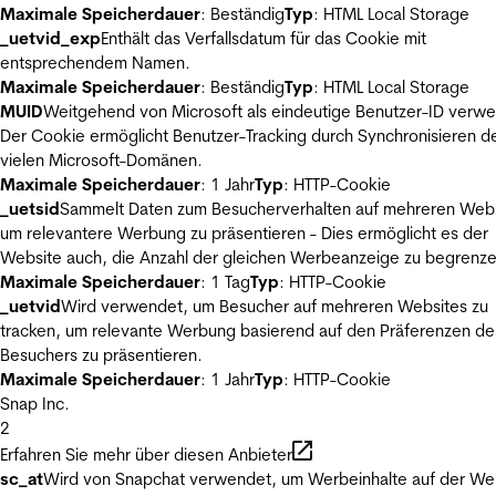
Maximale Speicherdauer
: Beständig
Typ
: HTML Local Storage
_uetvid_exp
Enthält das Verfallsdatum für das Cookie mit
entsprechendem Namen.
Maximale Speicherdauer
: Beständig
Typ
: HTML Local Storage
MUID
Weitgehend von Microsoft als eindeutige Benutzer-ID verw
Der Cookie ermöglicht Benutzer-Tracking durch Synchronisieren de
vielen Microsoft-Domänen.
Maximale Speicherdauer
: 1 Jahr
Typ
: HTTP-Cookie
_uetsid
Sammelt Daten zum Besucherverhalten auf mehreren Webs
um relevantere Werbung zu präsentieren - Dies ermöglicht es der
Website auch, die Anzahl der gleichen Werbeanzeige zu begrenze
Maximale Speicherdauer
: 1 Tag
Typ
: HTTP-Cookie
_uetvid
Wird verwendet, um Besucher auf mehreren Websites zu
tracken, um relevante Werbung basierend auf den Präferenzen de
Besuchers zu präsentieren.
Maximale Speicherdauer
: 1 Jahr
Typ
: HTTP-Cookie
Snap Inc.
2
Erfahren Sie mehr über diesen Anbieter
sc_at
Wird von Snapchat verwendet, um Werbeinhalte auf der We