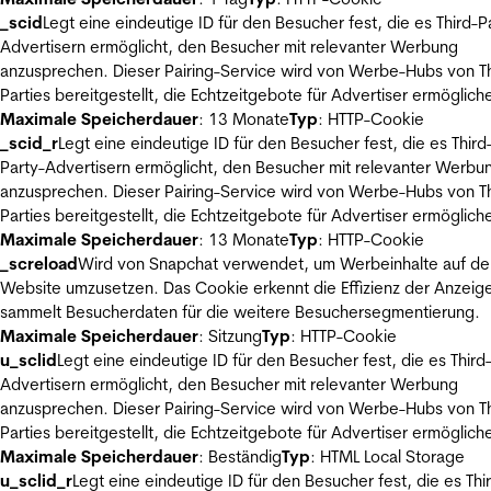
_scid
Legt eine eindeutige ID für den Besucher fest, die es Third-P
Advertisern ermöglicht, den Besucher mit relevanter Werbung
anzusprechen. Dieser Pairing-Service wird von Werbe-Hubs von Th
Parties bereitgestellt, die Echtzeitgebote für Advertiser ermöglich
Maximale Speicherdauer
: 13 Monate
Typ
: HTTP-Cookie
_scid_r
Legt eine eindeutige ID für den Besucher fest, die es Third
Party-Advertisern ermöglicht, den Besucher mit relevanter Werbu
anzusprechen. Dieser Pairing-Service wird von Werbe-Hubs von Th
Parties bereitgestellt, die Echtzeitgebote für Advertiser ermöglich
Maximale Speicherdauer
: 13 Monate
Typ
: HTTP-Cookie
_screload
Wird von Snapchat verwendet, um Werbeinhalte auf de
Website umzusetzen. Das Cookie erkennt die Effizienz der Anzeig
sammelt Besucherdaten für die weitere Besuchersegmentierung.
Maximale Speicherdauer
: Sitzung
Typ
: HTTP-Cookie
u_sclid
Legt eine eindeutige ID für den Besucher fest, die es Third
Advertisern ermöglicht, den Besucher mit relevanter Werbung
anzusprechen. Dieser Pairing-Service wird von Werbe-Hubs von Th
Parties bereitgestellt, die Echtzeitgebote für Advertiser ermöglich
Maximale Speicherdauer
: Beständig
Typ
: HTML Local Storage
u_sclid_r
Legt eine eindeutige ID für den Besucher fest, die es Thi