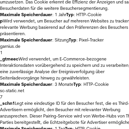
umzusetzen. Das Cookie erkennt die Effizienz der Anzeigen und s
Besucherdaten für die weitere Besuchersegmentierung.
Maximale Speicherdauer
: 1 Jahr
Typ
: HTTP-Cookie
p
Wird verwendet, um Besucher auf mehreren Websites zu tracke
relevante Werbung basierend auf den Präferenzen des Besuchers
präsentieren.
Maximale Speicherdauer
: Sitzung
Typ
: Pixel-Tracker
garnius.de
1
_gtmeec
Wird verwendet, um E-Commerce-bezogene
Interaktionsdaten vorübergehend zu speichern und zu verarbeiten
eine zuverlässige Analyse der Ereignisverfolgung über
Seitenladevorgänge hinweg zu gewährleisten.
Maximale Speicherdauer
: 3 Monate
Typ
: HTTP-Cookie
sc-static.net
7
_schn1
Legt eine eindeutige ID für den Besucher fest, die es Third
Advertisern ermöglicht, den Besucher mit relevanter Werbung
anzusprechen. Dieser Pairing-Service wird von Werbe-Hubs von Th
Parties bereitgestellt, die Echtzeitgebote für Advertiser ermöglich
Maximale Speicherdauer
: 1 Tag
Typ
: HTTP-Cookie