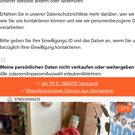
unserer Website ändern oder widerrufen.
Erfahren Sie in unserer Datenschutzrichtlinie mehr darüber, wer wir
wie Sie uns kontaktieren können und wie wir personenbezogene 
verarbeiten.
Bitte geben Sie Ihre Einwilligungs-ID und das Datum an, wenn Sie 
bezüglich Ihrer Einwilligung kontaktieren.
Meine persönlichen Daten nicht verkaufen oder weitergeben
Alle zulassen
Anpassen
Auswahl erlauben
Ablehnen
Ab 99 €: GRATIS Versand!
Skandinavisches Design aus Norwegen
Privat
STRICKPAKETE
>
-27%