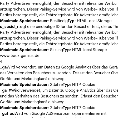
Party-Advertisern ermöglicht, den Besucher mit relevanter Werbu
anzusprechen. Dieser Pairing-Service wird von Werbe-Hubs von Th
Parties bereitgestellt, die Echtzeitgebote für Advertiser ermöglich
Maximale Speicherdauer
: Beständig
Typ
: HTML Local Storage
u_scsid_r
Legt eine eindeutige ID für den Besucher fest, die es Thi
Party-Advertisern ermöglicht, den Besucher mit relevanter Werbu
anzusprechen. Dieser Pairing-Service wird von Werbe-Hubs von Th
Parties bereitgestellt, die Echtzeitgebote für Advertiser ermöglich
Maximale Speicherdauer
: Sitzung
Typ
: HTML Local Storage
www.track.garnius.de
4
_ga
Wird verwendet, um Daten zu Google Analytics über das Gerä
das Verhalten des Besuchers zu senden. Erfasst den Besucher übe
Geräte und Marketingkanäle hinweg.
Maximale Speicherdauer
: 2 Jahre
Typ
: HTTP-Cookie
_ga_#
Wird verwendet, um Daten zu Google Analytics über das Ge
und das Verhalten des Besuchers zu senden. Erfasst den Besucher
Geräte und Marketingkanäle hinweg.
Maximale Speicherdauer
: 2 Jahre
Typ
: HTTP-Cookie
_gcl_au
Wird von Google AdSense zum Experimentieren mit