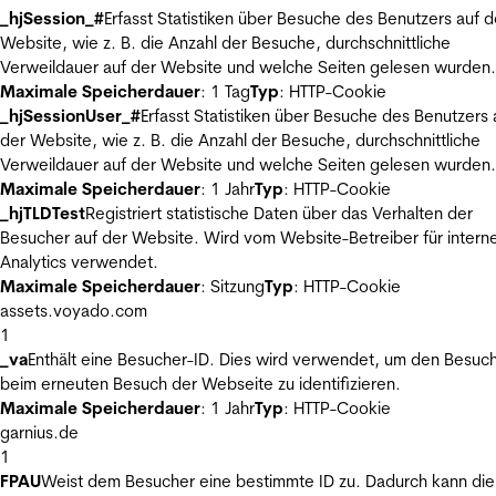
_hjSession_#
Erfasst Statistiken über Besuche des Benutzers auf d
Website, wie z. B. die Anzahl der Besuche, durchschnittliche
Verweildauer auf der Website und welche Seiten gelesen wurden.
Maximale Speicherdauer
: 1 Tag
Typ
: HTTP-Cookie
_hjSessionUser_#
Erfasst Statistiken über Besuche des Benutzers 
der Website, wie z. B. die Anzahl der Besuche, durchschnittliche
Verweildauer auf der Website und welche Seiten gelesen wurden.
Maximale Speicherdauer
: 1 Jahr
Typ
: HTTP-Cookie
_hjTLDTest
Registriert statistische Daten über das Verhalten der
Besucher auf der Website. Wird vom Website-Betreiber für intern
Analytics verwendet.
Maximale Speicherdauer
: Sitzung
Typ
: HTTP-Cookie
assets.voyado.com
1
_va
Enthält eine Besucher-ID. Dies wird verwendet, um den Besuc
beim erneuten Besuch der Webseite zu identifizieren.
Maximale Speicherdauer
: 1 Jahr
Typ
: HTTP-Cookie
garnius.de
1
FPAU
Weist dem Besucher eine bestimmte ID zu. Dadurch kann die