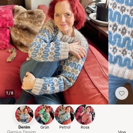
1
/
8
Denim
Grün
Petrol
Rosa
Garnius Design
Von