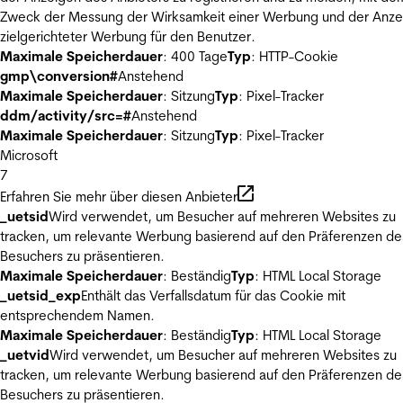
Zweck der Messung der Wirksamkeit einer Werbung und der Anze
zielgerichteter Werbung für den Benutzer.
Maximale Speicherdauer
: 400 Tage
Typ
: HTTP-Cookie
gmp\conversion#
Anstehend
Maximale Speicherdauer
: Sitzung
Typ
: Pixel-Tracker
ddm/activity/src=#
Anstehend
Maximale Speicherdauer
: Sitzung
Typ
: Pixel-Tracker
Microsoft
7
Erfahren Sie mehr über diesen Anbieter
_uetsid
Wird verwendet, um Besucher auf mehreren Websites zu
tracken, um relevante Werbung basierend auf den Präferenzen de
Besuchers zu präsentieren.
Maximale Speicherdauer
: Beständig
Typ
: HTML Local Storage
_uetsid_exp
Enthält das Verfallsdatum für das Cookie mit
entsprechendem Namen.
Maximale Speicherdauer
: Beständig
Typ
: HTML Local Storage
_uetvid
Wird verwendet, um Besucher auf mehreren Websites zu
tracken, um relevante Werbung basierend auf den Präferenzen de
Besuchers zu präsentieren.