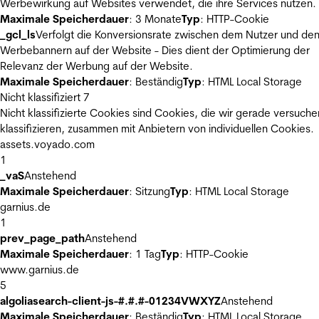
Werbewirkung auf Websites verwendet, die ihre Services nutzen.
Maximale Speicherdauer
: 3 Monate
Typ
: HTTP-Cookie
_gcl_ls
Verfolgt die Konversionsrate zwischen dem Nutzer und de
Werbebannern auf der Website - Dies dient der Optimierung der
Relevanz der Werbung auf der Website.
Maximale Speicherdauer
: Beständig
Typ
: HTML Local Storage
Nicht klassifiziert
7
Nicht klassifizierte Cookies sind Cookies, die wir gerade versuche
klassifizieren, zusammen mit Anbietern von individuellen Cookies.
assets.voyado.com
1
_vaS
Anstehend
Maximale Speicherdauer
: Sitzung
Typ
: HTML Local Storage
garnius.de
1
prev_page_path
Anstehend
Maximale Speicherdauer
: 1 Tag
Typ
: HTTP-Cookie
www.garnius.de
5
algoliasearch-client-js-#.#.#-01234VWXYZ
Anstehend
Maximale Speicherdauer
: Beständig
Typ
: HTML Local Storage