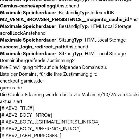
Garnius-cache#apollogql
Anstehend
Maximale Speicherdauer
: Beständig
Typ
: IndexedDB
M2_VENIA_BROWSER_PERSISTENCE__magento_cache_id
Ans
Maximale Speicherdauer
: Beständig
Typ
: HTML Local Storage
scrollLock
Anstehend
Maximale Speicherdauer
: Sitzung
Typ
: HTML Local Storage
success_login_redirect_path
Anstehend
Maximale Speicherdauer
: Sitzung
Typ
: HTML Local Storage
Domainübergreifende Zustimmung
2
Ihre Einwilligung trifft auf die folgenden Domains zu:
Liste der Domains, für die Ihre Zustimmung gilt:
checkout.garnius.de
garnius.de
Die Cookie-Erklärung wurde das letzte Mal am 6/13/26 von
Cooki
aktualisiert
[#IABV2_TITLE#]
[#IABV2_BODY_INTRO#]
[#IABV2_BODY_LEGITIMATE_INTEREST_INTRO#]
[#IABV2_BODY_PREFERENCE_INTRO#]
[#IABV2_LABEL_PURPOSES#]