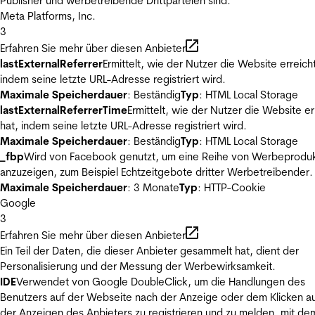
Publisher und werbetreibende Drittparteien sind.
Meta Platforms, Inc.
3
Erfahren Sie mehr über diesen Anbieter
lastExternalReferrer
Ermittelt, wie der Nutzer die Website erreicht
indem seine letzte URL-Adresse registriert wird.
Maximale Speicherdauer
: Beständig
Typ
: HTML Local Storage
lastExternalReferrerTime
Ermittelt, wie der Nutzer die Website er
hat, indem seine letzte URL-Adresse registriert wird.
Maximale Speicherdauer
: Beständig
Typ
: HTML Local Storage
_fbp
Wird von Facebook genutzt, um eine Reihe von Werbeprodu
anzuzeigen, zum Beispiel Echtzeitgebote dritter Werbetreibender.
Maximale Speicherdauer
: 3 Monate
Typ
: HTTP-Cookie
Google
3
Erfahren Sie mehr über diesen Anbieter
Ein Teil der Daten, die dieser Anbieter gesammelt hat, dient der
Personalisierung und der Messung der Werbewirksamkeit.
IDE
Verwendet von Google DoubleClick, um die Handlungen des
Benutzers auf der Webseite nach der Anzeige oder dem Klicken au
der Anzeigen des Anbieters zu registrieren und zu melden, mit de