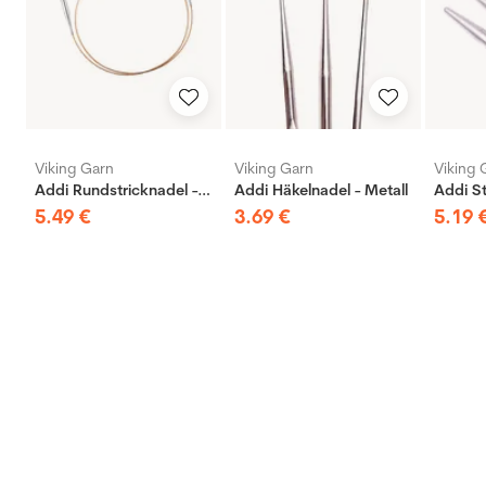
Viking Garn
Viking Garn
Viking 
Addi Rundstricknadel - Messing
Addi Häkelnadel - Metall
5
.
49
€
3
.
69
€
5
.
19