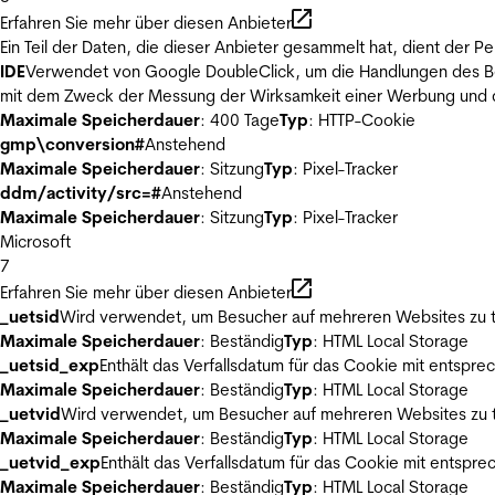
Erfahren Sie mehr über diesen Anbieter
Ein Teil der Daten, die dieser Anbieter gesammelt hat, dient der
IDE
Verwendet von Google DoubleClick, um die Handlungen des Ben
mit dem Zweck der Messung der Wirksamkeit einer Werbung und de
Maximale Speicherdauer
: 400 Tage
Typ
: HTTP-Cookie
gmp\conversion#
Anstehend
Maximale Speicherdauer
: Sitzung
Typ
: Pixel-Tracker
ddm/activity/src=#
Anstehend
Maximale Speicherdauer
: Sitzung
Typ
: Pixel-Tracker
Microsoft
7
Erfahren Sie mehr über diesen Anbieter
_uetsid
Wird verwendet, um Besucher auf mehreren Websites zu t
Maximale Speicherdauer
: Beständig
Typ
: HTML Local Storage
_uetsid_exp
Enthält das Verfallsdatum für das Cookie mit entsp
Maximale Speicherdauer
: Beständig
Typ
: HTML Local Storage
_uetvid
Wird verwendet, um Besucher auf mehreren Websites zu t
Maximale Speicherdauer
: Beständig
Typ
: HTML Local Storage
_uetvid_exp
Enthält das Verfallsdatum für das Cookie mit entsp
Maximale Speicherdauer
: Beständig
Typ
: HTML Local Storage