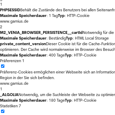
1
PHPSESSID
Behält die Zustände des Benutzers bei allen Seitenanf
Maximale Speicherdauer
: 1 Tag
Typ
: HTTP-Cookie
www.garnius.de
2
M2_VENIA_BROWSER_PERSISTENCE__cartId
Notwendig für die 
Maximale Speicherdauer
: Beständig
Typ
: HTML Local Storage
private_content_version
Dieser Cookie ist für die Cache-Funkti
optimieren. Der Cache wird normalerweise im Browser des Besuch
Maximale Speicherdauer
: 400 Tage
Typ
: HTTP-Cookie
Präferenzen
1
Präferenz-Cookies ermöglichen einer Webseite sich an Informatione
Region in der Sie sich befinden.
www.garnius.de
1
_ALGOLIA
Notwendig, um die Suchleiste der Webseite zu optimier
Maximale Speicherdauer
: 180 Tage
Typ
: HTTP-Cookie
Statistiken
7