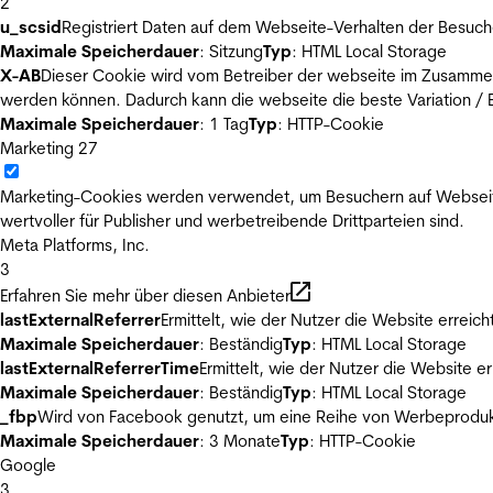
2
u_scsid
Registriert Daten auf dem Webseite-Verhalten der Besuch
Maximale Speicherdauer
: Sitzung
Typ
: HTML Local Storage
X-AB
Dieser Cookie wird vom Betreiber der webseite im Zusammenh
werden können. Dadurch kann die webseite die beste Variation / E
Maximale Speicherdauer
: 1 Tag
Typ
: HTTP-Cookie
Marketing
27
Marketing-Cookies werden verwendet, um Besuchern auf Webseiten 
wertvoller für Publisher und werbetreibende Drittparteien sind.
Meta Platforms, Inc.
3
Erfahren Sie mehr über diesen Anbieter
lastExternalReferrer
Ermittelt, wie der Nutzer die Website erreich
Maximale Speicherdauer
: Beständig
Typ
: HTML Local Storage
lastExternalReferrerTime
Ermittelt, wie der Nutzer die Website er
Maximale Speicherdauer
: Beständig
Typ
: HTML Local Storage
_fbp
Wird von Facebook genutzt, um eine Reihe von Werbeprodukt
Maximale Speicherdauer
: 3 Monate
Typ
: HTTP-Cookie
Google
3