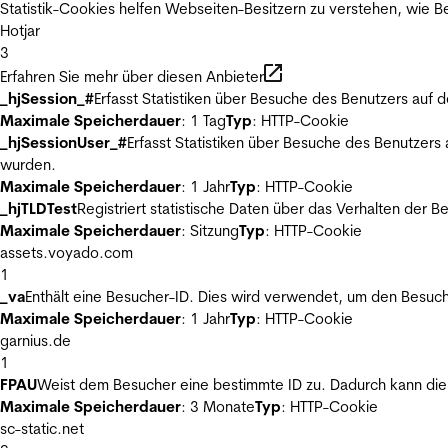
Statistik-Cookies helfen Webseiten-Besitzern zu verstehen, wie
Hotjar
3
Erfahren Sie mehr über diesen Anbieter
_hjSession_#
Erfasst Statistiken über Besuche des Benutzers auf 
Maximale Speicherdauer
: 1 Tag
Typ
: HTTP-Cookie
_hjSessionUser_#
Erfasst Statistiken über Besuche des Benutzers
wurden.
Maximale Speicherdauer
: 1 Jahr
Typ
: HTTP-Cookie
_hjTLDTest
Registriert statistische Daten über das Verhalten der 
Maximale Speicherdauer
: Sitzung
Typ
: HTTP-Cookie
assets.voyado.com
1
_va
Enthält eine Besucher-ID. Dies wird verwendet, um den Besuch
Maximale Speicherdauer
: 1 Jahr
Typ
: HTTP-Cookie
garnius.de
1
FPAU
Weist dem Besucher eine bestimmte ID zu. Dadurch kann die 
Maximale Speicherdauer
: 3 Monate
Typ
: HTTP-Cookie
sc-static.net