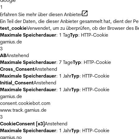
Google
1
Erfahren Sie mehr über diesen Anbieter
Ein Teil der Daten, die dieser Anbieter gesammelt hat, dient der
test_cookie
Verwendet, um zu überprüfen, ob der Browser des Be
Maximale Speicherdauer
: 1 Tag
Typ
: HTTP-Cookie
garnius.de
3
AB
Anstehend
Maximale Speicherdauer
: 7 Tage
Typ
: HTTP-Cookie
Cross_Consent
Anstehend
Maximale Speicherdauer
: 1 Jahr
Typ
: HTTP-Cookie
Initial_Consent
Anstehend
Maximale Speicherdauer
: 1 Jahr
Typ
: HTTP-Cookie
garnius.de
consent.cookiebot.com
www.track.garnius.de
3
CookieConsent [x3]
Anstehend
Maximale Speicherdauer
: 1 Jahr
Typ
: HTTP-Cookie
garnius.no