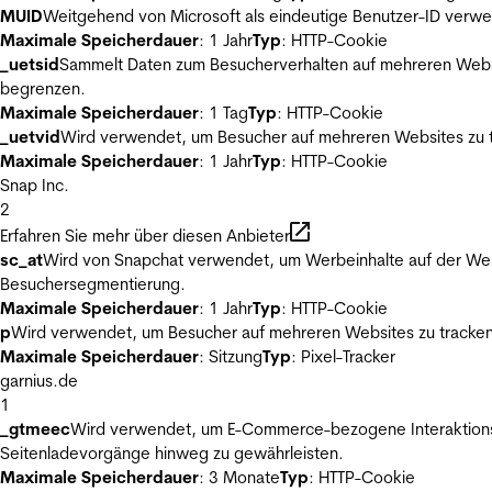
MUID
Weitgehend von Microsoft als eindeutige Benutzer-ID verwen
Maximale Speicherdauer
: 1 Jahr
Typ
: HTTP-Cookie
_uetsid
Sammelt Daten zum Besucherverhalten auf mehreren Websit
begrenzen.
Maximale Speicherdauer
: 1 Tag
Typ
: HTTP-Cookie
_uetvid
Wird verwendet, um Besucher auf mehreren Websites zu t
Maximale Speicherdauer
: 1 Jahr
Typ
: HTTP-Cookie
Snap Inc.
2
Erfahren Sie mehr über diesen Anbieter
sc_at
Wird von Snapchat verwendet, um Werbeinhalte auf der Webs
Besuchersegmentierung.
Maximale Speicherdauer
: 1 Jahr
Typ
: HTTP-Cookie
p
Wird verwendet, um Besucher auf mehreren Websites zu tracken
Maximale Speicherdauer
: Sitzung
Typ
: Pixel-Tracker
garnius.de
1
_gtmeec
Wird verwendet, um E-Commerce-bezogene Interaktionsda
Seitenladevorgänge hinweg zu gewährleisten.
Maximale Speicherdauer
: 3 Monate
Typ
: HTTP-Cookie