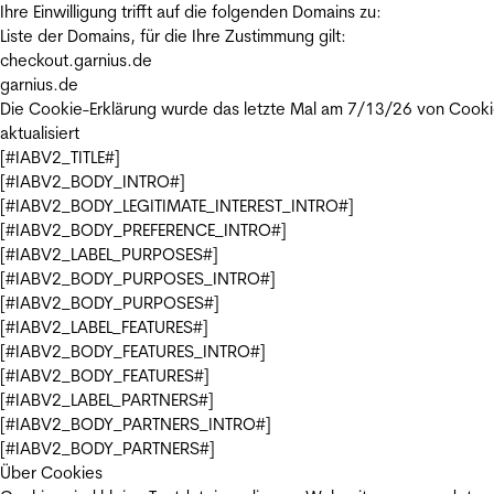
Ihre Einwilligung trifft auf die folgenden Domains zu:
Liste der Domains, für die Ihre Zustimmung gilt:
checkout.garnius.de
garnius.de
Die Cookie-Erklärung wurde das letzte Mal am 7/13/26 von
Cooki
aktualisiert
[#IABV2_TITLE#]
[#IABV2_BODY_INTRO#]
[#IABV2_BODY_LEGITIMATE_INTEREST_INTRO#]
[#IABV2_BODY_PREFERENCE_INTRO#]
[#IABV2_LABEL_PURPOSES#]
[#IABV2_BODY_PURPOSES_INTRO#]
[#IABV2_BODY_PURPOSES#]
[#IABV2_LABEL_FEATURES#]
[#IABV2_BODY_FEATURES_INTRO#]
[#IABV2_BODY_FEATURES#]
[#IABV2_LABEL_PARTNERS#]
[#IABV2_BODY_PARTNERS_INTRO#]
[#IABV2_BODY_PARTNERS#]
Über Cookies