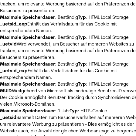
tracken, um relevante Werbung basierend auf den Präferenzen de
Besuchers zu präsentieren.
Maximale Speicherdauer
: Beständig
Typ
: HTML Local Storage
_uetsid_exp
Enthält das Verfallsdatum für das Cookie mit
entsprechendem Namen.
Maximale Speicherdauer
: Beständig
Typ
: HTML Local Storage
_uetvid
Wird verwendet, um Besucher auf mehreren Websites zu
tracken, um relevante Werbung basierend auf den Präferenzen de
Besuchers zu präsentieren.
Maximale Speicherdauer
: Beständig
Typ
: HTML Local Storage
_uetvid_exp
Enthält das Verfallsdatum für das Cookie mit
entsprechendem Namen.
Maximale Speicherdauer
: Beständig
Typ
: HTML Local Storage
MUID
Weitgehend von Microsoft als eindeutige Benutzer-ID verw
Der Cookie ermöglicht Benutzer-Tracking durch Synchronisieren de
vielen Microsoft-Domänen.
Maximale Speicherdauer
: 1 Jahr
Typ
: HTTP-Cookie
_uetsid
Sammelt Daten zum Besucherverhalten auf mehreren Webs
um relevantere Werbung zu präsentieren - Dies ermöglicht es der
Website auch, die Anzahl der gleichen Werbeanzeige zu begrenze