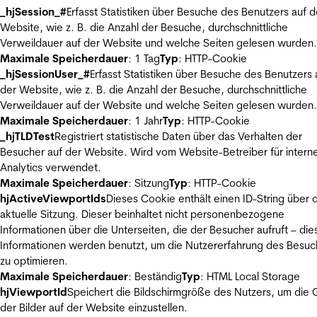
_hjSession_#
Erfasst Statistiken über Besuche des Benutzers auf d
Website, wie z. B. die Anzahl der Besuche, durchschnittliche
Verweildauer auf der Website und welche Seiten gelesen wurden.
Maximale Speicherdauer
: 1 Tag
Typ
: HTTP-Cookie
_hjSessionUser_#
Erfasst Statistiken über Besuche des Benutzers 
der Website, wie z. B. die Anzahl der Besuche, durchschnittliche
Verweildauer auf der Website und welche Seiten gelesen wurden.
Maximale Speicherdauer
: 1 Jahr
Typ
: HTTP-Cookie
_hjTLDTest
Registriert statistische Daten über das Verhalten der
Besucher auf der Website. Wird vom Website-Betreiber für intern
Analytics verwendet.
Maximale Speicherdauer
: Sitzung
Typ
: HTTP-Cookie
hjActiveViewportIds
Dieses Cookie enthält einen ID-String über 
aktuelle Sitzung. Dieser beinhaltet nicht personenbezogene
Informationen über die Unterseiten, die der Besucher aufruft – die
Informationen werden benutzt, um die Nutzererfahrung des Besuc
zu optimieren.
Maximale Speicherdauer
: Beständig
Typ
: HTML Local Storage
hjViewportId
Speichert die Bildschirmgröße des Nutzers, um die
der Bilder auf der Website einzustellen.