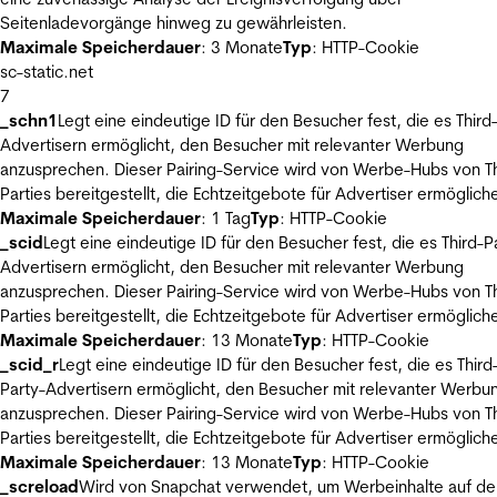
Seitenladevorgänge hinweg zu gewährleisten.
Maximale Speicherdauer
: 3 Monate
Typ
: HTTP-Cookie
sc-static.net
7
_schn1
Legt eine eindeutige ID für den Besucher fest, die es Third
Advertisern ermöglicht, den Besucher mit relevanter Werbung
anzusprechen. Dieser Pairing-Service wird von Werbe-Hubs von Th
Parties bereitgestellt, die Echtzeitgebote für Advertiser ermöglich
Maximale Speicherdauer
: 1 Tag
Typ
: HTTP-Cookie
_scid
Legt eine eindeutige ID für den Besucher fest, die es Third-P
Advertisern ermöglicht, den Besucher mit relevanter Werbung
anzusprechen. Dieser Pairing-Service wird von Werbe-Hubs von Th
Parties bereitgestellt, die Echtzeitgebote für Advertiser ermöglich
Maximale Speicherdauer
: 13 Monate
Typ
: HTTP-Cookie
_scid_r
Legt eine eindeutige ID für den Besucher fest, die es Third
Party-Advertisern ermöglicht, den Besucher mit relevanter Werbu
anzusprechen. Dieser Pairing-Service wird von Werbe-Hubs von Th
Parties bereitgestellt, die Echtzeitgebote für Advertiser ermöglich
Maximale Speicherdauer
: 13 Monate
Typ
: HTTP-Cookie
_screload
Wird von Snapchat verwendet, um Werbeinhalte auf de