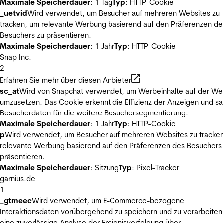
Maximale Speicherdauer
: 1 Tag
Typ
: HTTP-Cookie
_uetvid
Wird verwendet, um Besucher auf mehreren Websites zu
tracken, um relevante Werbung basierend auf den Präferenzen de
Besuchers zu präsentieren.
Maximale Speicherdauer
: 1 Jahr
Typ
: HTTP-Cookie
Snap Inc.
2
Erfahren Sie mehr über diesen Anbieter
sc_at
Wird von Snapchat verwendet, um Werbeinhalte auf der We
umzusetzen. Das Cookie erkennt die Effizienz der Anzeigen und s
Besucherdaten für die weitere Besuchersegmentierung.
Maximale Speicherdauer
: 1 Jahr
Typ
: HTTP-Cookie
p
Wird verwendet, um Besucher auf mehreren Websites zu tracke
relevante Werbung basierend auf den Präferenzen des Besuchers
präsentieren.
Maximale Speicherdauer
: Sitzung
Typ
: Pixel-Tracker
garnius.de
1
_gtmeec
Wird verwendet, um E-Commerce-bezogene
Interaktionsdaten vorübergehend zu speichern und zu verarbeiten
eine zuverlässige Analyse der Ereignisverfolgung über