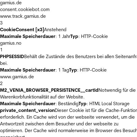
garnius.de
consent.cookiebot.com
www.track.garnius.de
3
CookieConsent [x3]
Anstehend
Maximale Speicherdauer
: 1 Jahr
Typ
: HTTP-Cookie
garnius.no
1
PHPSESSID
Behält die Zustände des Benutzers bei allen Seitenanf
bei.
Maximale Speicherdauer
: 1 Tag
Typ
: HTTP-Cookie
www.garnius.de
2
M2_VENIA_BROWSER_PERSISTENCE__cartId
Notwendig für die
Warenkorbfunktionalität auf der Website.
Maximale Speicherdauer
: Beständig
Typ
: HTML Local Storage
private_content_version
Dieser Cookie ist für die Cache-Funktio
erforderlich. Ein Cache wird von der webseite verwendet, um die
Antwortzeit zwischen dem Besucher und der webseite zu
optimieren. Der Cache wird normalerweise im Browser des Besuc