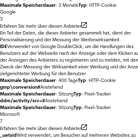
Maximale Speicherdauer
: 3 Monate
Typ
: HTTP-Cookie
Google
3
Erfahren Sie mehr über diesen Anbieter
Ein Teil der Daten, die dieser Anbieter gesammelt hat, dient der
Personalisierung und der Messung der Werbewirksamkeit.
IDE
Verwendet von Google DoubleClick, um die Handlungen des
Benutzers auf der Webseite nach der Anzeige oder dem Klicken au
der Anzeigen des Anbieters zu registrieren und zu melden, mit de
Zweck der Messung der Wirksamkeit einer Werbung und der Anze
zielgerichteter Werbung für den Benutzer.
Maximale Speicherdauer
: 400 Tage
Typ
: HTTP-Cookie
gmp\conversion#
Anstehend
Maximale Speicherdauer
: Sitzung
Typ
: Pixel-Tracker
ddm/activity/src=#
Anstehend
Maximale Speicherdauer
: Sitzung
Typ
: Pixel-Tracker
Microsoft
7
Erfahren Sie mehr über diesen Anbieter
_uetsid
Wird verwendet, um Besucher auf mehreren Websites zu