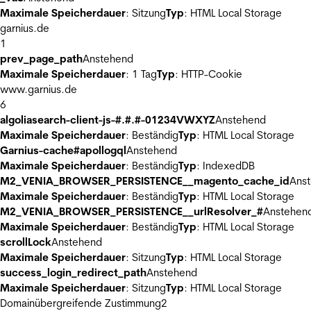
Maximale Speicherdauer
: Sitzung
Typ
: HTML Local Storage
garnius.de
1
prev_page_path
Anstehend
Maximale Speicherdauer
: 1 Tag
Typ
: HTTP-Cookie
www.garnius.de
6
algoliasearch-client-js-#.#.#-01234VWXYZ
Anstehend
Maximale Speicherdauer
: Beständig
Typ
: HTML Local Storage
Garnius-cache#apollogql
Anstehend
Maximale Speicherdauer
: Beständig
Typ
: IndexedDB
M2_VENIA_BROWSER_PERSISTENCE__magento_cache_id
Ans
Maximale Speicherdauer
: Beständig
Typ
: HTML Local Storage
M2_VENIA_BROWSER_PERSISTENCE__urlResolver_#
Anstehen
Maximale Speicherdauer
: Beständig
Typ
: HTML Local Storage
scrollLock
Anstehend
Maximale Speicherdauer
: Sitzung
Typ
: HTML Local Storage
success_login_redirect_path
Anstehend
Maximale Speicherdauer
: Sitzung
Typ
: HTML Local Storage
Domainübergreifende Zustimmung
2