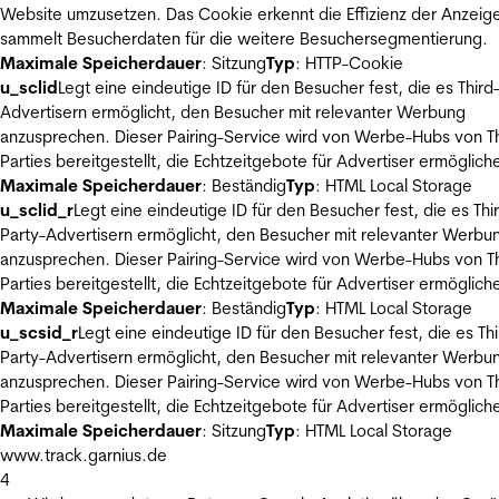
Website umzusetzen. Das Cookie erkennt die Effizienz der Anzeig
sammelt Besucherdaten für die weitere Besuchersegmentierung.
Maximale Speicherdauer
: Sitzung
Typ
: HTTP-Cookie
u_sclid
Legt eine eindeutige ID für den Besucher fest, die es Third
Advertisern ermöglicht, den Besucher mit relevanter Werbung
anzusprechen. Dieser Pairing-Service wird von Werbe-Hubs von Th
Parties bereitgestellt, die Echtzeitgebote für Advertiser ermöglich
Maximale Speicherdauer
: Beständig
Typ
: HTML Local Storage
u_sclid_r
Legt eine eindeutige ID für den Besucher fest, die es Thi
Party-Advertisern ermöglicht, den Besucher mit relevanter Werbu
anzusprechen. Dieser Pairing-Service wird von Werbe-Hubs von Th
Parties bereitgestellt, die Echtzeitgebote für Advertiser ermöglich
Maximale Speicherdauer
: Beständig
Typ
: HTML Local Storage
u_scsid_r
Legt eine eindeutige ID für den Besucher fest, die es Thi
Party-Advertisern ermöglicht, den Besucher mit relevanter Werbu
anzusprechen. Dieser Pairing-Service wird von Werbe-Hubs von Th
Parties bereitgestellt, die Echtzeitgebote für Advertiser ermöglich
Maximale Speicherdauer
: Sitzung
Typ
: HTML Local Storage
www.track.garnius.de
4