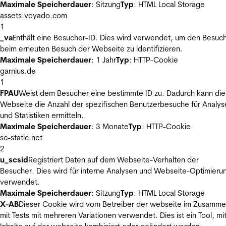
Maximale Speicherdauer
: Sitzung
Typ
: HTML Local Storage
assets.voyado.com
1
_va
Enthält eine Besucher-ID. Dies wird verwendet, um den Besuc
beim erneuten Besuch der Webseite zu identifizieren.
Maximale Speicherdauer
: 1 Jahr
Typ
: HTTP-Cookie
garnius.de
1
FPAU
Weist dem Besucher eine bestimmte ID zu. Dadurch kann die
Webseite die Anzahl der spezifischen Benutzerbesuche für Analys
und Statistiken ermitteln.
Maximale Speicherdauer
: 3 Monate
Typ
: HTTP-Cookie
sc-static.net
2
u_scsid
Registriert Daten auf dem Webseite-Verhalten der
Besucher. Dies wird für interne Analysen und Webseite-Optimieru
verwendet.
Maximale Speicherdauer
: Sitzung
Typ
: HTML Local Storage
X-AB
Dieser Cookie wird vom Betreiber der webseite im Zusamm
mit Tests mit mehreren Variationen verwendet. Dies ist ein Tool, m