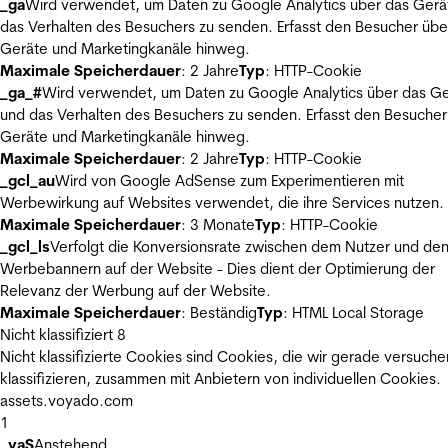
_ga
Wird verwendet, um Daten zu Google Analytics über das Gerä
das Verhalten des Besuchers zu senden. Erfasst den Besucher übe
Geräte und Marketingkanäle hinweg.
Maximale Speicherdauer
: 2 Jahre
Typ
: HTTP-Cookie
_ga_#
Wird verwendet, um Daten zu Google Analytics über das Ge
und das Verhalten des Besuchers zu senden. Erfasst den Besucher
Geräte und Marketingkanäle hinweg.
Maximale Speicherdauer
: 2 Jahre
Typ
: HTTP-Cookie
_gcl_au
Wird von Google AdSense zum Experimentieren mit
Werbewirkung auf Websites verwendet, die ihre Services nutzen.
Maximale Speicherdauer
: 3 Monate
Typ
: HTTP-Cookie
_gcl_ls
Verfolgt die Konversionsrate zwischen dem Nutzer und de
Werbebannern auf der Website - Dies dient der Optimierung der
Relevanz der Werbung auf der Website.
Maximale Speicherdauer
: Beständig
Typ
: HTML Local Storage
Nicht klassifiziert
8
Nicht klassifizierte Cookies sind Cookies, die wir gerade versuche
klassifizieren, zusammen mit Anbietern von individuellen Cookies.
assets.voyado.com
1
_vaS
Anstehend