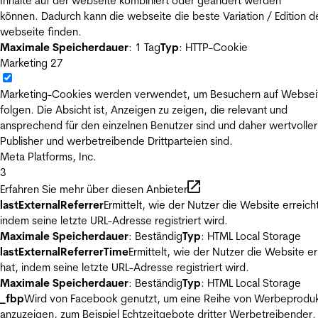
Inhalte auf der webseite kombiniert oder geändert werden
können. Dadurch kann die webseite die beste Variation / Edition d
webseite finden.
Maximale Speicherdauer
: 1 Tag
Typ
: HTTP-Cookie
Marketing
27
Marketing-Cookies werden verwendet, um Besuchern auf Websei
folgen. Die Absicht ist, Anzeigen zu zeigen, die relevant und
ansprechend für den einzelnen Benutzer sind und daher wertvoller
Publisher und werbetreibende Drittparteien sind.
Meta Platforms, Inc.
3
Erfahren Sie mehr über diesen Anbieter
lastExternalReferrer
Ermittelt, wie der Nutzer die Website erreicht
indem seine letzte URL-Adresse registriert wird.
Maximale Speicherdauer
: Beständig
Typ
: HTML Local Storage
lastExternalReferrerTime
Ermittelt, wie der Nutzer die Website er
hat, indem seine letzte URL-Adresse registriert wird.
Maximale Speicherdauer
: Beständig
Typ
: HTML Local Storage
_fbp
Wird von Facebook genutzt, um eine Reihe von Werbeprodu
anzuzeigen, zum Beispiel Echtzeitgebote dritter Werbetreibender.