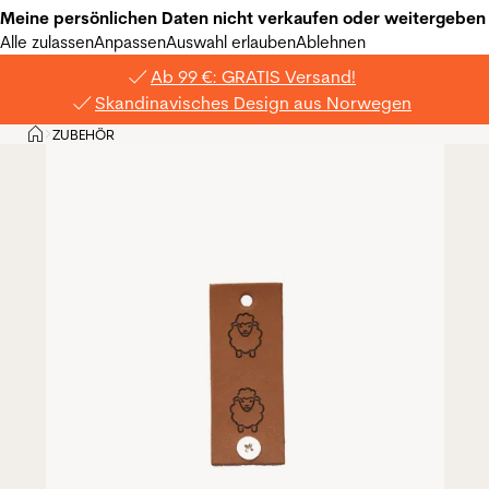
Meine persönlichen Daten nicht verkaufen oder weitergeben
Alle zulassen
Anpassen
Auswahl erlauben
Ablehnen
Ab 99 €: GRATIS Versand!
Skandinavisches Design aus Norwegen
Privat
ZUBEHÖR
>