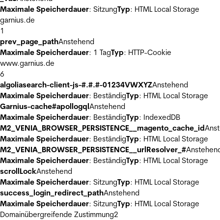
Maximale Speicherdauer
: Sitzung
Typ
: HTML Local Storage
garnius.de
1
prev_page_path
Anstehend
Maximale Speicherdauer
: 1 Tag
Typ
: HTTP-Cookie
www.garnius.de
6
algoliasearch-client-js-#.#.#-01234VWXYZ
Anstehend
Maximale Speicherdauer
: Beständig
Typ
: HTML Local Storage
Garnius-cache#apollogql
Anstehend
Maximale Speicherdauer
: Beständig
Typ
: IndexedDB
M2_VENIA_BROWSER_PERSISTENCE__magento_cache_id
Ans
Maximale Speicherdauer
: Beständig
Typ
: HTML Local Storage
M2_VENIA_BROWSER_PERSISTENCE__urlResolver_#
Anstehen
Maximale Speicherdauer
: Beständig
Typ
: HTML Local Storage
scrollLock
Anstehend
Maximale Speicherdauer
: Sitzung
Typ
: HTML Local Storage
success_login_redirect_path
Anstehend
Maximale Speicherdauer
: Sitzung
Typ
: HTML Local Storage
Domainübergreifende Zustimmung
2