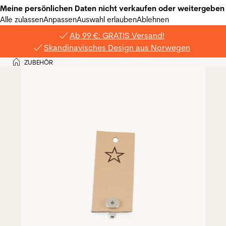
Meine persönlichen Daten nicht verkaufen oder weitergeben
Alle zulassen
Anpassen
Auswahl erlauben
Ablehnen
Ab 99 €: GRATIS Versand!
Skandinavisches Design aus Norwegen
Privat
ZUBEHÖR
>