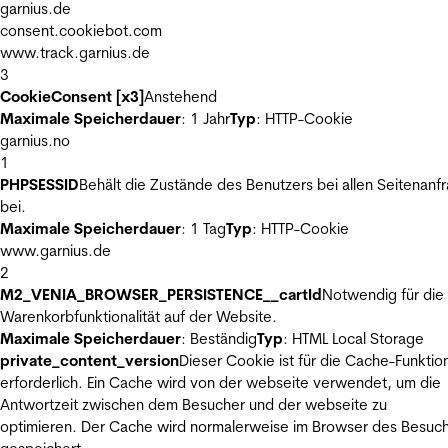
garnius.de
consent.cookiebot.com
www.track.garnius.de
3
CookieConsent [x3]
Anstehend
Maximale Speicherdauer
: 1 Jahr
Typ
: HTTP-Cookie
garnius.no
1
PHPSESSID
Behält die Zustände des Benutzers bei allen Seitenanf
bei.
Maximale Speicherdauer
: 1 Tag
Typ
: HTTP-Cookie
www.garnius.de
2
M2_VENIA_BROWSER_PERSISTENCE__cartId
Notwendig für die
Warenkorbfunktionalität auf der Website.
Maximale Speicherdauer
: Beständig
Typ
: HTML Local Storage
private_content_version
Dieser Cookie ist für die Cache-Funktio
erforderlich. Ein Cache wird von der webseite verwendet, um die
Antwortzeit zwischen dem Besucher und der webseite zu
optimieren. Der Cache wird normalerweise im Browser des Besuc