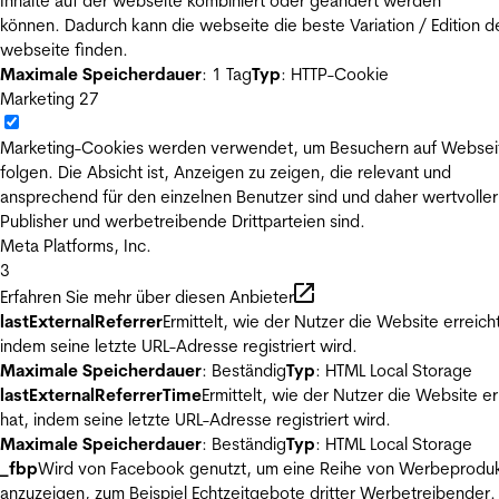
Inhalte auf der webseite kombiniert oder geändert werden
können. Dadurch kann die webseite die beste Variation / Edition d
webseite finden.
Maximale Speicherdauer
: 1 Tag
Typ
: HTTP-Cookie
Marketing
27
Marketing-Cookies werden verwendet, um Besuchern auf Websei
folgen. Die Absicht ist, Anzeigen zu zeigen, die relevant und
ansprechend für den einzelnen Benutzer sind und daher wertvoller
Publisher und werbetreibende Drittparteien sind.
Meta Platforms, Inc.
3
Erfahren Sie mehr über diesen Anbieter
lastExternalReferrer
Ermittelt, wie der Nutzer die Website erreicht
indem seine letzte URL-Adresse registriert wird.
Maximale Speicherdauer
: Beständig
Typ
: HTML Local Storage
lastExternalReferrerTime
Ermittelt, wie der Nutzer die Website er
hat, indem seine letzte URL-Adresse registriert wird.
Maximale Speicherdauer
: Beständig
Typ
: HTML Local Storage
_fbp
Wird von Facebook genutzt, um eine Reihe von Werbeprodu
anzuzeigen, zum Beispiel Echtzeitgebote dritter Werbetreibender.