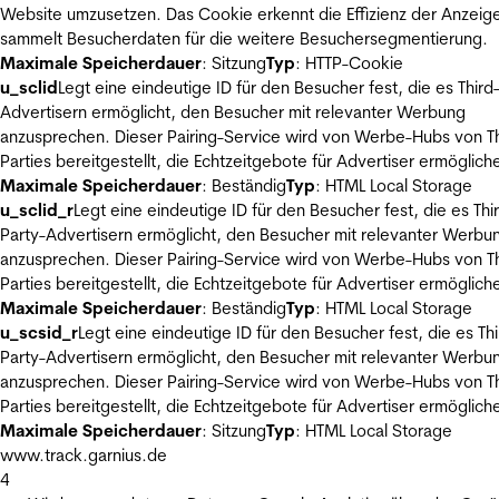
Website umzusetzen. Das Cookie erkennt die Effizienz der Anzeig
sammelt Besucherdaten für die weitere Besuchersegmentierung.
Maximale Speicherdauer
: Sitzung
Typ
: HTTP-Cookie
u_sclid
Legt eine eindeutige ID für den Besucher fest, die es Third
Advertisern ermöglicht, den Besucher mit relevanter Werbung
anzusprechen. Dieser Pairing-Service wird von Werbe-Hubs von Th
Parties bereitgestellt, die Echtzeitgebote für Advertiser ermöglich
Maximale Speicherdauer
: Beständig
Typ
: HTML Local Storage
u_sclid_r
Legt eine eindeutige ID für den Besucher fest, die es Thi
Party-Advertisern ermöglicht, den Besucher mit relevanter Werbu
anzusprechen. Dieser Pairing-Service wird von Werbe-Hubs von Th
Parties bereitgestellt, die Echtzeitgebote für Advertiser ermöglich
Maximale Speicherdauer
: Beständig
Typ
: HTML Local Storage
u_scsid_r
Legt eine eindeutige ID für den Besucher fest, die es Thi
Party-Advertisern ermöglicht, den Besucher mit relevanter Werbu
anzusprechen. Dieser Pairing-Service wird von Werbe-Hubs von Th
Parties bereitgestellt, die Echtzeitgebote für Advertiser ermöglich
Maximale Speicherdauer
: Sitzung
Typ
: HTML Local Storage
www.track.garnius.de
4