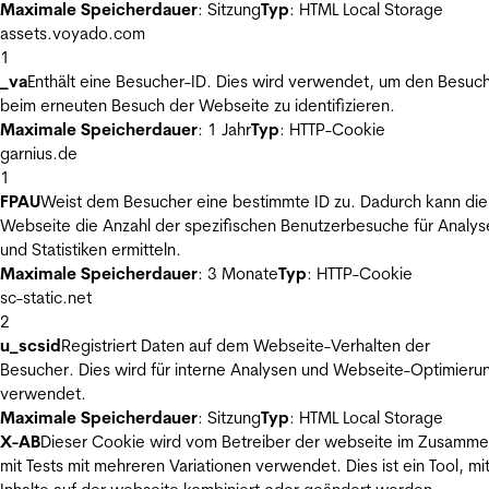
Maximale Speicherdauer
: Sitzung
Typ
: HTML Local Storage
assets.voyado.com
1
_va
Enthält eine Besucher-ID. Dies wird verwendet, um den Besuc
beim erneuten Besuch der Webseite zu identifizieren.
Maximale Speicherdauer
: 1 Jahr
Typ
: HTTP-Cookie
garnius.de
1
FPAU
Weist dem Besucher eine bestimmte ID zu. Dadurch kann die
Webseite die Anzahl der spezifischen Benutzerbesuche für Analys
und Statistiken ermitteln.
Maximale Speicherdauer
: 3 Monate
Typ
: HTTP-Cookie
sc-static.net
2
u_scsid
Registriert Daten auf dem Webseite-Verhalten der
Besucher. Dies wird für interne Analysen und Webseite-Optimieru
verwendet.
Maximale Speicherdauer
: Sitzung
Typ
: HTML Local Storage
X-AB
Dieser Cookie wird vom Betreiber der webseite im Zusamm
mit Tests mit mehreren Variationen verwendet. Dies ist ein Tool, m