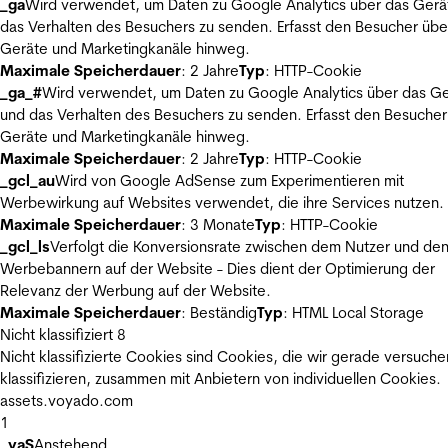
_ga
Wird verwendet, um Daten zu Google Analytics über das Gerä
das Verhalten des Besuchers zu senden. Erfasst den Besucher übe
Geräte und Marketingkanäle hinweg.
Maximale Speicherdauer
: 2 Jahre
Typ
: HTTP-Cookie
_ga_#
Wird verwendet, um Daten zu Google Analytics über das Ge
und das Verhalten des Besuchers zu senden. Erfasst den Besucher
Geräte und Marketingkanäle hinweg.
Maximale Speicherdauer
: 2 Jahre
Typ
: HTTP-Cookie
_gcl_au
Wird von Google AdSense zum Experimentieren mit
Werbewirkung auf Websites verwendet, die ihre Services nutzen.
Maximale Speicherdauer
: 3 Monate
Typ
: HTTP-Cookie
_gcl_ls
Verfolgt die Konversionsrate zwischen dem Nutzer und de
Werbebannern auf der Website - Dies dient der Optimierung der
Relevanz der Werbung auf der Website.
Maximale Speicherdauer
: Beständig
Typ
: HTML Local Storage
Nicht klassifiziert
8
Nicht klassifizierte Cookies sind Cookies, die wir gerade versuche
klassifizieren, zusammen mit Anbietern von individuellen Cookies.
assets.voyado.com
1
_vaS
Anstehend