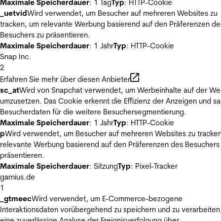
Maximale Speicherdauer
: 1 Tag
Typ
: HTTP-Cookie
_uetvid
Wird verwendet, um Besucher auf mehreren Websites zu
tracken, um relevante Werbung basierend auf den Präferenzen de
Besuchers zu präsentieren.
Maximale Speicherdauer
: 1 Jahr
Typ
: HTTP-Cookie
Snap Inc.
2
Erfahren Sie mehr über diesen Anbieter
sc_at
Wird von Snapchat verwendet, um Werbeinhalte auf der We
umzusetzen. Das Cookie erkennt die Effizienz der Anzeigen und s
Besucherdaten für die weitere Besuchersegmentierung.
Maximale Speicherdauer
: 1 Jahr
Typ
: HTTP-Cookie
p
Wird verwendet, um Besucher auf mehreren Websites zu tracke
relevante Werbung basierend auf den Präferenzen des Besuchers
präsentieren.
Maximale Speicherdauer
: Sitzung
Typ
: Pixel-Tracker
garnius.de
1
_gtmeec
Wird verwendet, um E-Commerce-bezogene
Interaktionsdaten vorübergehend zu speichern und zu verarbeiten
eine zuverlässige Analyse der Ereignisverfolgung über