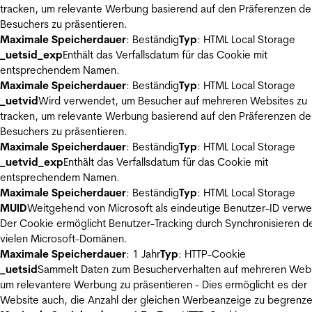
tracken, um relevante Werbung basierend auf den Präferenzen de
Besuchers zu präsentieren.
Maximale Speicherdauer
: Beständig
Typ
: HTML Local Storage
_uetsid_exp
Enthält das Verfallsdatum für das Cookie mit
entsprechendem Namen.
Maximale Speicherdauer
: Beständig
Typ
: HTML Local Storage
_uetvid
Wird verwendet, um Besucher auf mehreren Websites zu
tracken, um relevante Werbung basierend auf den Präferenzen de
Besuchers zu präsentieren.
Maximale Speicherdauer
: Beständig
Typ
: HTML Local Storage
_uetvid_exp
Enthält das Verfallsdatum für das Cookie mit
entsprechendem Namen.
Maximale Speicherdauer
: Beständig
Typ
: HTML Local Storage
MUID
Weitgehend von Microsoft als eindeutige Benutzer-ID verw
Der Cookie ermöglicht Benutzer-Tracking durch Synchronisieren de
vielen Microsoft-Domänen.
Maximale Speicherdauer
: 1 Jahr
Typ
: HTTP-Cookie
_uetsid
Sammelt Daten zum Besucherverhalten auf mehreren Webs
um relevantere Werbung zu präsentieren - Dies ermöglicht es der
Website auch, die Anzahl der gleichen Werbeanzeige zu begrenze