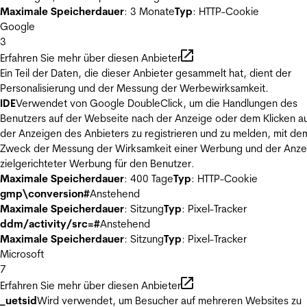
Maximale Speicherdauer
: 3 Monate
Typ
: HTTP-Cookie
Google
3
Erfahren Sie mehr über diesen Anbieter
Ein Teil der Daten, die dieser Anbieter gesammelt hat, dient der
Personalisierung und der Messung der Werbewirksamkeit.
IDE
Verwendet von Google DoubleClick, um die Handlungen des
Benutzers auf der Webseite nach der Anzeige oder dem Klicken au
der Anzeigen des Anbieters zu registrieren und zu melden, mit de
Zweck der Messung der Wirksamkeit einer Werbung und der Anze
zielgerichteter Werbung für den Benutzer.
Maximale Speicherdauer
: 400 Tage
Typ
: HTTP-Cookie
gmp\conversion#
Anstehend
Maximale Speicherdauer
: Sitzung
Typ
: Pixel-Tracker
ddm/activity/src=#
Anstehend
Maximale Speicherdauer
: Sitzung
Typ
: Pixel-Tracker
Microsoft
7
Erfahren Sie mehr über diesen Anbieter
_uetsid
Wird verwendet, um Besucher auf mehreren Websites zu