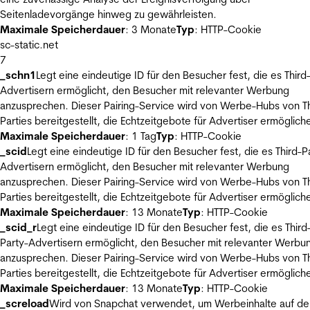
Seitenladevorgänge hinweg zu gewährleisten.
Maximale Speicherdauer
: 3 Monate
Typ
: HTTP-Cookie
sc-static.net
7
_schn1
Legt eine eindeutige ID für den Besucher fest, die es Third
Advertisern ermöglicht, den Besucher mit relevanter Werbung
anzusprechen. Dieser Pairing-Service wird von Werbe-Hubs von Th
Parties bereitgestellt, die Echtzeitgebote für Advertiser ermöglich
Maximale Speicherdauer
: 1 Tag
Typ
: HTTP-Cookie
_scid
Legt eine eindeutige ID für den Besucher fest, die es Third-P
Advertisern ermöglicht, den Besucher mit relevanter Werbung
anzusprechen. Dieser Pairing-Service wird von Werbe-Hubs von Th
Parties bereitgestellt, die Echtzeitgebote für Advertiser ermöglich
Maximale Speicherdauer
: 13 Monate
Typ
: HTTP-Cookie
_scid_r
Legt eine eindeutige ID für den Besucher fest, die es Third
Party-Advertisern ermöglicht, den Besucher mit relevanter Werbu
anzusprechen. Dieser Pairing-Service wird von Werbe-Hubs von Th
Parties bereitgestellt, die Echtzeitgebote für Advertiser ermöglich
Maximale Speicherdauer
: 13 Monate
Typ
: HTTP-Cookie
_screload
Wird von Snapchat verwendet, um Werbeinhalte auf de