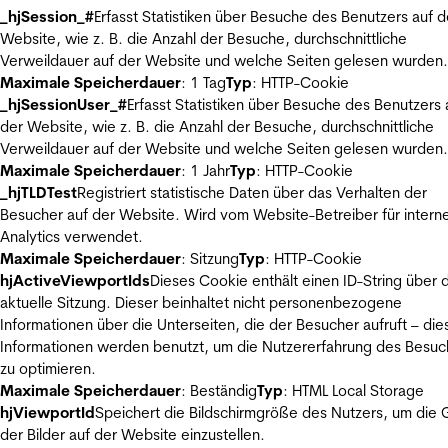
_hjSession_#
Erfasst Statistiken über Besuche des Benutzers auf d
Website, wie z. B. die Anzahl der Besuche, durchschnittliche
Verweildauer auf der Website und welche Seiten gelesen wurden.
Maximale Speicherdauer
: 1 Tag
Typ
: HTTP-Cookie
_hjSessionUser_#
Erfasst Statistiken über Besuche des Benutzers 
der Website, wie z. B. die Anzahl der Besuche, durchschnittliche
Verweildauer auf der Website und welche Seiten gelesen wurden.
Maximale Speicherdauer
: 1 Jahr
Typ
: HTTP-Cookie
_hjTLDTest
Registriert statistische Daten über das Verhalten der
Besucher auf der Website. Wird vom Website-Betreiber für intern
Analytics verwendet.
Maximale Speicherdauer
: Sitzung
Typ
: HTTP-Cookie
hjActiveViewportIds
Dieses Cookie enthält einen ID-String über 
aktuelle Sitzung. Dieser beinhaltet nicht personenbezogene
Informationen über die Unterseiten, die der Besucher aufruft – die
Informationen werden benutzt, um die Nutzererfahrung des Besuc
zu optimieren.
Maximale Speicherdauer
: Beständig
Typ
: HTML Local Storage
hjViewportId
Speichert die Bildschirmgröße des Nutzers, um die
der Bilder auf der Website einzustellen.