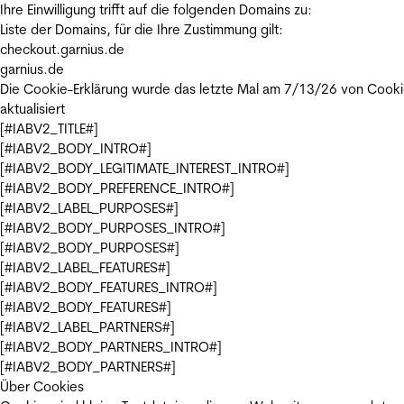
Ihre Einwilligung trifft auf die folgenden Domains zu:
Liste der Domains, für die Ihre Zustimmung gilt:
checkout.garnius.de
garnius.de
Die Cookie-Erklärung wurde das letzte Mal am 7/13/26 von
Cooki
aktualisiert
[#IABV2_TITLE#]
[#IABV2_BODY_INTRO#]
[#IABV2_BODY_LEGITIMATE_INTEREST_INTRO#]
[#IABV2_BODY_PREFERENCE_INTRO#]
[#IABV2_LABEL_PURPOSES#]
[#IABV2_BODY_PURPOSES_INTRO#]
[#IABV2_BODY_PURPOSES#]
[#IABV2_LABEL_FEATURES#]
[#IABV2_BODY_FEATURES_INTRO#]
[#IABV2_BODY_FEATURES#]
[#IABV2_LABEL_PARTNERS#]
[#IABV2_BODY_PARTNERS_INTRO#]
[#IABV2_BODY_PARTNERS#]
Über Cookies