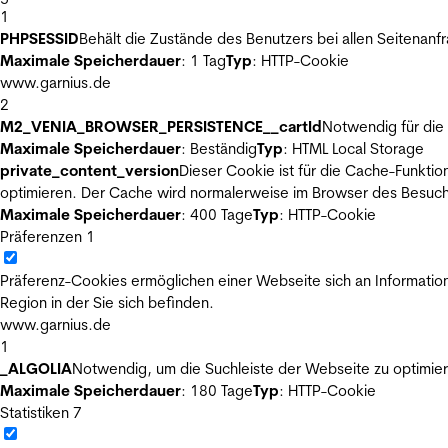
1
PHPSESSID
Behält die Zustände des Benutzers bei allen Seitenanf
Maximale Speicherdauer
: 1 Tag
Typ
: HTTP-Cookie
www.garnius.de
2
M2_VENIA_BROWSER_PERSISTENCE__cartId
Notwendig für die 
Maximale Speicherdauer
: Beständig
Typ
: HTML Local Storage
private_content_version
Dieser Cookie ist für die Cache-Funkti
optimieren. Der Cache wird normalerweise im Browser des Besuch
Maximale Speicherdauer
: 400 Tage
Typ
: HTTP-Cookie
Präferenzen
1
Präferenz-Cookies ermöglichen einer Webseite sich an Informatione
Region in der Sie sich befinden.
www.garnius.de
1
_ALGOLIA
Notwendig, um die Suchleiste der Webseite zu optimier
Maximale Speicherdauer
: 180 Tage
Typ
: HTTP-Cookie
Statistiken
7