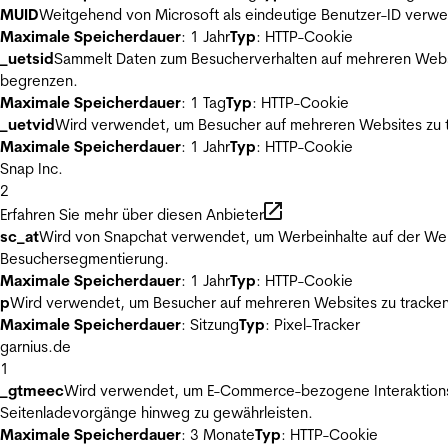
MUID
Weitgehend von Microsoft als eindeutige Benutzer-ID verwen
Maximale Speicherdauer
: 1 Jahr
Typ
: HTTP-Cookie
_uetsid
Sammelt Daten zum Besucherverhalten auf mehreren Websit
begrenzen.
Maximale Speicherdauer
: 1 Tag
Typ
: HTTP-Cookie
_uetvid
Wird verwendet, um Besucher auf mehreren Websites zu t
Maximale Speicherdauer
: 1 Jahr
Typ
: HTTP-Cookie
Snap Inc.
2
Erfahren Sie mehr über diesen Anbieter
sc_at
Wird von Snapchat verwendet, um Werbeinhalte auf der Webs
Besuchersegmentierung.
Maximale Speicherdauer
: 1 Jahr
Typ
: HTTP-Cookie
p
Wird verwendet, um Besucher auf mehreren Websites zu tracken
Maximale Speicherdauer
: Sitzung
Typ
: Pixel-Tracker
garnius.de
1
_gtmeec
Wird verwendet, um E-Commerce-bezogene Interaktionsda
Seitenladevorgänge hinweg zu gewährleisten.
Maximale Speicherdauer
: 3 Monate
Typ
: HTTP-Cookie