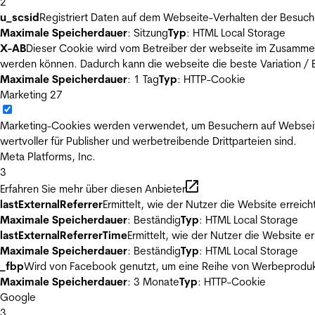
2
u_scsid
Registriert Daten auf dem Webseite-Verhalten der Besuch
Maximale Speicherdauer
: Sitzung
Typ
: HTML Local Storage
X-AB
Dieser Cookie wird vom Betreiber der webseite im Zusammenh
werden können. Dadurch kann die webseite die beste Variation / E
Maximale Speicherdauer
: 1 Tag
Typ
: HTTP-Cookie
Marketing
27
Marketing-Cookies werden verwendet, um Besuchern auf Webseiten 
wertvoller für Publisher und werbetreibende Drittparteien sind.
Meta Platforms, Inc.
3
Erfahren Sie mehr über diesen Anbieter
lastExternalReferrer
Ermittelt, wie der Nutzer die Website erreich
Maximale Speicherdauer
: Beständig
Typ
: HTML Local Storage
lastExternalReferrerTime
Ermittelt, wie der Nutzer die Website er
Maximale Speicherdauer
: Beständig
Typ
: HTML Local Storage
_fbp
Wird von Facebook genutzt, um eine Reihe von Werbeprodukt
Maximale Speicherdauer
: 3 Monate
Typ
: HTTP-Cookie
Google
3