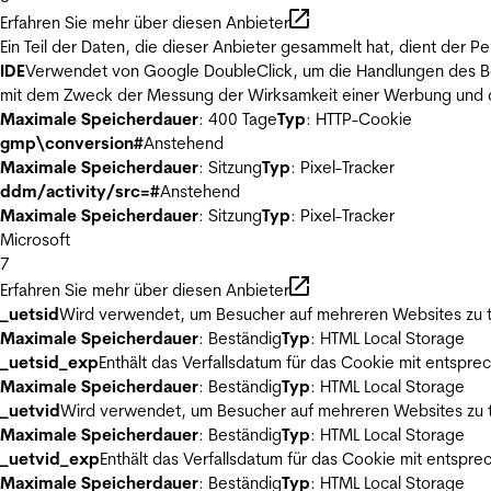
Erfahren Sie mehr über diesen Anbieter
Ein Teil der Daten, die dieser Anbieter gesammelt hat, dient der
IDE
Verwendet von Google DoubleClick, um die Handlungen des Ben
mit dem Zweck der Messung der Wirksamkeit einer Werbung und de
Maximale Speicherdauer
: 400 Tage
Typ
: HTTP-Cookie
gmp\conversion#
Anstehend
Maximale Speicherdauer
: Sitzung
Typ
: Pixel-Tracker
ddm/activity/src=#
Anstehend
Maximale Speicherdauer
: Sitzung
Typ
: Pixel-Tracker
Microsoft
7
Erfahren Sie mehr über diesen Anbieter
_uetsid
Wird verwendet, um Besucher auf mehreren Websites zu t
Maximale Speicherdauer
: Beständig
Typ
: HTML Local Storage
_uetsid_exp
Enthält das Verfallsdatum für das Cookie mit entsp
Maximale Speicherdauer
: Beständig
Typ
: HTML Local Storage
_uetvid
Wird verwendet, um Besucher auf mehreren Websites zu t
Maximale Speicherdauer
: Beständig
Typ
: HTML Local Storage
_uetvid_exp
Enthält das Verfallsdatum für das Cookie mit entsp
Maximale Speicherdauer
: Beständig
Typ
: HTML Local Storage