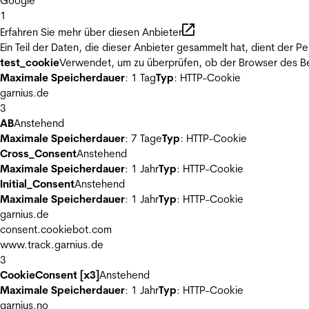
Google
1
Erfahren Sie mehr über diesen Anbieter
Ein Teil der Daten, die dieser Anbieter gesammelt hat, dient der
test_cookie
Verwendet, um zu überprüfen, ob der Browser des Be
Maximale Speicherdauer
: 1 Tag
Typ
: HTTP-Cookie
garnius.de
3
AB
Anstehend
Maximale Speicherdauer
: 7 Tage
Typ
: HTTP-Cookie
Cross_Consent
Anstehend
Maximale Speicherdauer
: 1 Jahr
Typ
: HTTP-Cookie
Initial_Consent
Anstehend
Maximale Speicherdauer
: 1 Jahr
Typ
: HTTP-Cookie
garnius.de
consent.cookiebot.com
www.track.garnius.de
3
CookieConsent [x3]
Anstehend
Maximale Speicherdauer
: 1 Jahr
Typ
: HTTP-Cookie
garnius.no