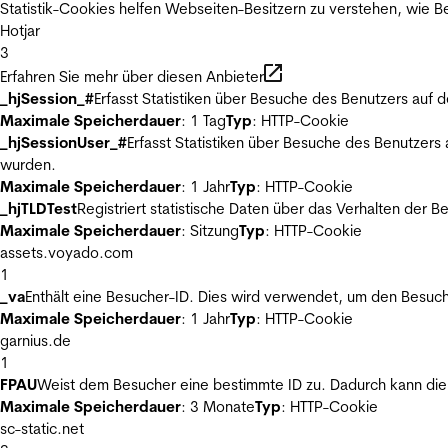
Statistik-Cookies helfen Webseiten-Besitzern zu verstehen, wie
Hotjar
3
Erfahren Sie mehr über diesen Anbieter
_hjSession_#
Erfasst Statistiken über Besuche des Benutzers auf 
Maximale Speicherdauer
: 1 Tag
Typ
: HTTP-Cookie
_hjSessionUser_#
Erfasst Statistiken über Besuche des Benutzers
wurden.
Maximale Speicherdauer
: 1 Jahr
Typ
: HTTP-Cookie
_hjTLDTest
Registriert statistische Daten über das Verhalten der 
Maximale Speicherdauer
: Sitzung
Typ
: HTTP-Cookie
assets.voyado.com
1
_va
Enthält eine Besucher-ID. Dies wird verwendet, um den Besuch
Maximale Speicherdauer
: 1 Jahr
Typ
: HTTP-Cookie
garnius.de
1
FPAU
Weist dem Besucher eine bestimmte ID zu. Dadurch kann die 
Maximale Speicherdauer
: 3 Monate
Typ
: HTTP-Cookie
sc-static.net