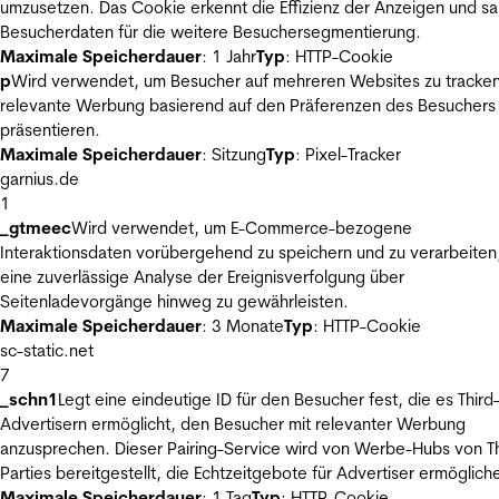
umzusetzen. Das Cookie erkennt die Effizienz der Anzeigen und s
Besucherdaten für die weitere Besuchersegmentierung.
Maximale Speicherdauer
: 1 Jahr
Typ
: HTTP-Cookie
p
Wird verwendet, um Besucher auf mehreren Websites zu tracke
relevante Werbung basierend auf den Präferenzen des Besuchers
präsentieren.
Maximale Speicherdauer
: Sitzung
Typ
: Pixel-Tracker
garnius.de
1
_gtmeec
Wird verwendet, um E-Commerce-bezogene
Interaktionsdaten vorübergehend zu speichern und zu verarbeiten
eine zuverlässige Analyse der Ereignisverfolgung über
Seitenladevorgänge hinweg zu gewährleisten.
Maximale Speicherdauer
: 3 Monate
Typ
: HTTP-Cookie
sc-static.net
7
_schn1
Legt eine eindeutige ID für den Besucher fest, die es Third
Advertisern ermöglicht, den Besucher mit relevanter Werbung
anzusprechen. Dieser Pairing-Service wird von Werbe-Hubs von Th
Parties bereitgestellt, die Echtzeitgebote für Advertiser ermöglich
Maximale Speicherdauer
: 1 Tag
Typ
: HTTP-Cookie