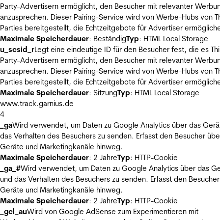
Party-Advertisern ermöglicht, den Besucher mit relevanter Werbu
anzusprechen. Dieser Pairing-Service wird von Werbe-Hubs von Th
Parties bereitgestellt, die Echtzeitgebote für Advertiser ermöglich
Maximale Speicherdauer
: Beständig
Typ
: HTML Local Storage
u_scsid_r
Legt eine eindeutige ID für den Besucher fest, die es Thi
Party-Advertisern ermöglicht, den Besucher mit relevanter Werbu
anzusprechen. Dieser Pairing-Service wird von Werbe-Hubs von Th
Parties bereitgestellt, die Echtzeitgebote für Advertiser ermöglich
Maximale Speicherdauer
: Sitzung
Typ
: HTML Local Storage
www.track.garnius.de
4
_ga
Wird verwendet, um Daten zu Google Analytics über das Gerä
das Verhalten des Besuchers zu senden. Erfasst den Besucher übe
Geräte und Marketingkanäle hinweg.
Maximale Speicherdauer
: 2 Jahre
Typ
: HTTP-Cookie
_ga_#
Wird verwendet, um Daten zu Google Analytics über das Ge
und das Verhalten des Besuchers zu senden. Erfasst den Besucher
Geräte und Marketingkanäle hinweg.
Maximale Speicherdauer
: 2 Jahre
Typ
: HTTP-Cookie
_gcl_au
Wird von Google AdSense zum Experimentieren mit