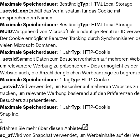
Maximale Speicherdauer
: Beständig
Typ
: HTML Local Storage
_uetvid_exp
Enthält das Verfallsdatum für das Cookie mit
entsprechendem Namen.
Maximale Speicherdauer
: Beständig
Typ
: HTML Local Storage
MUID
Weitgehend von Microsoft als eindeutige Benutzer-ID verw
Der Cookie ermöglicht Benutzer-Tracking durch Synchronisieren de
vielen Microsoft-Domänen.
Maximale Speicherdauer
: 1 Jahr
Typ
: HTTP-Cookie
_uetsid
Sammelt Daten zum Besucherverhalten auf mehreren Webs
um relevantere Werbung zu präsentieren - Dies ermöglicht es der
Website auch, die Anzahl der gleichen Werbeanzeige zu begrenze
Maximale Speicherdauer
: 1 Tag
Typ
: HTTP-Cookie
_uetvid
Wird verwendet, um Besucher auf mehreren Websites zu
tracken, um relevante Werbung basierend auf den Präferenzen de
Besuchers zu präsentieren.
Maximale Speicherdauer
: 1 Jahr
Typ
: HTTP-Cookie
Snap Inc.
2
Erfahren Sie mehr über diesen Anbieter
sc_at
Wird von Snapchat verwendet, um Werbeinhalte auf der We