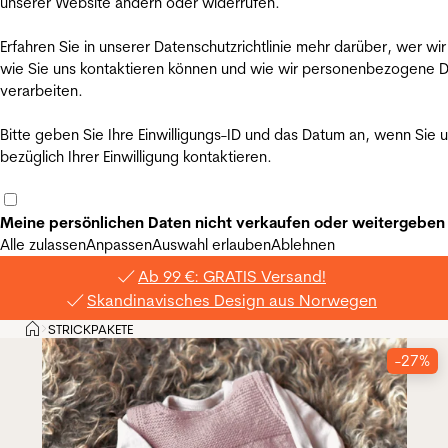
unserer Website ändern oder widerrufen.
Erfahren Sie in unserer Datenschutzrichtlinie mehr darüber, wer wir
wie Sie uns kontaktieren können und wie wir personenbezogene 
verarbeiten.
Bitte geben Sie Ihre Einwilligungs-ID und das Datum an, wenn Sie 
bezüglich Ihrer Einwilligung kontaktieren.
Meine persönlichen Daten nicht verkaufen oder weitergeben
Alle zulassen
Anpassen
Auswahl erlauben
Ablehnen
Ab 99 €: GRATIS Versand!
Skandinavisches Design aus Norwegen
Privat
STRICKPAKETE
>
-27%