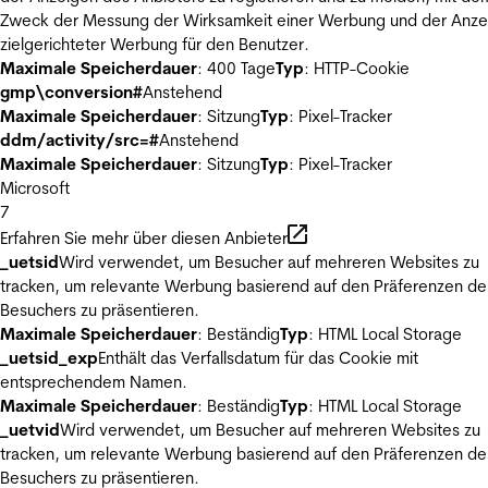
Zweck der Messung der Wirksamkeit einer Werbung und der Anze
zielgerichteter Werbung für den Benutzer.
Maximale Speicherdauer
: 400 Tage
Typ
: HTTP-Cookie
gmp\conversion#
Anstehend
Maximale Speicherdauer
: Sitzung
Typ
: Pixel-Tracker
ddm/activity/src=#
Anstehend
Maximale Speicherdauer
: Sitzung
Typ
: Pixel-Tracker
Microsoft
7
Erfahren Sie mehr über diesen Anbieter
_uetsid
Wird verwendet, um Besucher auf mehreren Websites zu
tracken, um relevante Werbung basierend auf den Präferenzen de
Besuchers zu präsentieren.
Maximale Speicherdauer
: Beständig
Typ
: HTML Local Storage
_uetsid_exp
Enthält das Verfallsdatum für das Cookie mit
entsprechendem Namen.
Maximale Speicherdauer
: Beständig
Typ
: HTML Local Storage
_uetvid
Wird verwendet, um Besucher auf mehreren Websites zu
tracken, um relevante Werbung basierend auf den Präferenzen de
Besuchers zu präsentieren.