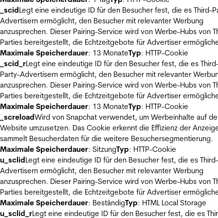
_scid
Legt eine eindeutige ID für den Besucher fest, die es Third-P
Advertisern ermöglicht, den Besucher mit relevanter Werbung
anzusprechen. Dieser Pairing-Service wird von Werbe-Hubs von Th
Parties bereitgestellt, die Echtzeitgebote für Advertiser ermöglich
Maximale Speicherdauer
: 13 Monate
Typ
: HTTP-Cookie
_scid_r
Legt eine eindeutige ID für den Besucher fest, die es Third
Party-Advertisern ermöglicht, den Besucher mit relevanter Werbu
anzusprechen. Dieser Pairing-Service wird von Werbe-Hubs von Th
Parties bereitgestellt, die Echtzeitgebote für Advertiser ermöglich
Maximale Speicherdauer
: 13 Monate
Typ
: HTTP-Cookie
_screload
Wird von Snapchat verwendet, um Werbeinhalte auf de
Website umzusetzen. Das Cookie erkennt die Effizienz der Anzeig
sammelt Besucherdaten für die weitere Besuchersegmentierung.
Maximale Speicherdauer
: Sitzung
Typ
: HTTP-Cookie
u_sclid
Legt eine eindeutige ID für den Besucher fest, die es Third
Advertisern ermöglicht, den Besucher mit relevanter Werbung
anzusprechen. Dieser Pairing-Service wird von Werbe-Hubs von Th
Parties bereitgestellt, die Echtzeitgebote für Advertiser ermöglich
Maximale Speicherdauer
: Beständig
Typ
: HTML Local Storage
u_sclid_r
Legt eine eindeutige ID für den Besucher fest, die es Thi