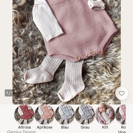
1
/
1
Altrosa
Aprikose
Blau
Grau
Kitt
Rosa
Garnius Design
Von