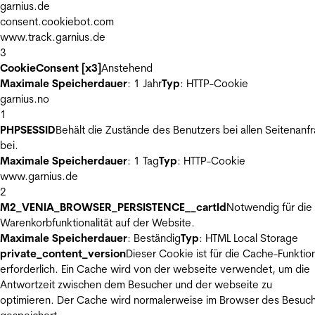
garnius.de
consent.cookiebot.com
www.track.garnius.de
3
CookieConsent [x3]
Anstehend
Maximale Speicherdauer
: 1 Jahr
Typ
: HTTP-Cookie
garnius.no
1
PHPSESSID
Behält die Zustände des Benutzers bei allen Seitenanf
bei.
Maximale Speicherdauer
: 1 Tag
Typ
: HTTP-Cookie
www.garnius.de
2
M2_VENIA_BROWSER_PERSISTENCE__cartId
Notwendig für die
Warenkorbfunktionalität auf der Website.
Maximale Speicherdauer
: Beständig
Typ
: HTML Local Storage
private_content_version
Dieser Cookie ist für die Cache-Funktio
erforderlich. Ein Cache wird von der webseite verwendet, um die
Antwortzeit zwischen dem Besucher und der webseite zu
optimieren. Der Cache wird normalerweise im Browser des Besuc