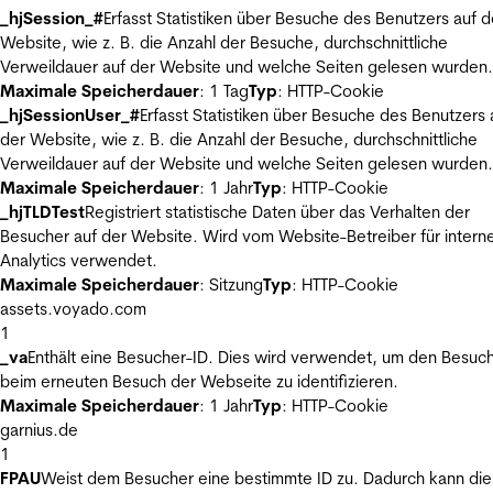
_hjSession_#
Erfasst Statistiken über Besuche des Benutzers auf d
Website, wie z. B. die Anzahl der Besuche, durchschnittliche
Verweildauer auf der Website und welche Seiten gelesen wurden.
Maximale Speicherdauer
: 1 Tag
Typ
: HTTP-Cookie
_hjSessionUser_#
Erfasst Statistiken über Besuche des Benutzers 
der Website, wie z. B. die Anzahl der Besuche, durchschnittliche
Verweildauer auf der Website und welche Seiten gelesen wurden.
Maximale Speicherdauer
: 1 Jahr
Typ
: HTTP-Cookie
_hjTLDTest
Registriert statistische Daten über das Verhalten der
Besucher auf der Website. Wird vom Website-Betreiber für intern
Analytics verwendet.
Maximale Speicherdauer
: Sitzung
Typ
: HTTP-Cookie
assets.voyado.com
1
_va
Enthält eine Besucher-ID. Dies wird verwendet, um den Besuc
beim erneuten Besuch der Webseite zu identifizieren.
Maximale Speicherdauer
: 1 Jahr
Typ
: HTTP-Cookie
garnius.de
1
FPAU
Weist dem Besucher eine bestimmte ID zu. Dadurch kann die