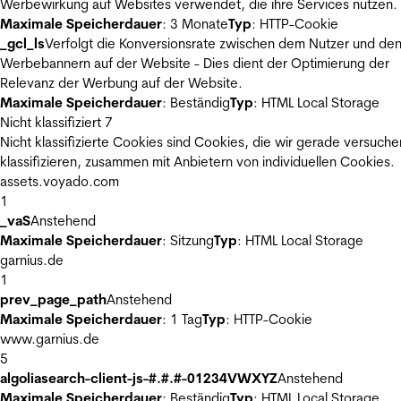
Werbewirkung auf Websites verwendet, die ihre Services nutzen.
Maximale Speicherdauer
: 3 Monate
Typ
: HTTP-Cookie
_gcl_ls
Verfolgt die Konversionsrate zwischen dem Nutzer und de
Werbebannern auf der Website - Dies dient der Optimierung der
Relevanz der Werbung auf der Website.
Maximale Speicherdauer
: Beständig
Typ
: HTML Local Storage
Nicht klassifiziert
7
Nicht klassifizierte Cookies sind Cookies, die wir gerade versuche
klassifizieren, zusammen mit Anbietern von individuellen Cookies.
assets.voyado.com
1
_vaS
Anstehend
Maximale Speicherdauer
: Sitzung
Typ
: HTML Local Storage
garnius.de
1
prev_page_path
Anstehend
Maximale Speicherdauer
: 1 Tag
Typ
: HTTP-Cookie
www.garnius.de
5
algoliasearch-client-js-#.#.#-01234VWXYZ
Anstehend
Maximale Speicherdauer
: Beständig
Typ
: HTML Local Storage