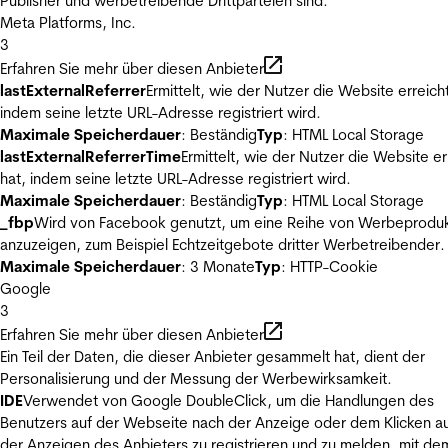
Publisher und werbetreibende Drittparteien sind.
Meta Platforms, Inc.
3
Erfahren Sie mehr über diesen Anbieter
lastExternalReferrer
Ermittelt, wie der Nutzer die Website erreicht
indem seine letzte URL-Adresse registriert wird.
Maximale Speicherdauer
: Beständig
Typ
: HTML Local Storage
lastExternalReferrerTime
Ermittelt, wie der Nutzer die Website er
hat, indem seine letzte URL-Adresse registriert wird.
Maximale Speicherdauer
: Beständig
Typ
: HTML Local Storage
_fbp
Wird von Facebook genutzt, um eine Reihe von Werbeprodu
anzuzeigen, zum Beispiel Echtzeitgebote dritter Werbetreibender.
Maximale Speicherdauer
: 3 Monate
Typ
: HTTP-Cookie
Google
3
Erfahren Sie mehr über diesen Anbieter
Ein Teil der Daten, die dieser Anbieter gesammelt hat, dient der
Personalisierung und der Messung der Werbewirksamkeit.
IDE
Verwendet von Google DoubleClick, um die Handlungen des
Benutzers auf der Webseite nach der Anzeige oder dem Klicken au
der Anzeigen des Anbieters zu registrieren und zu melden, mit de