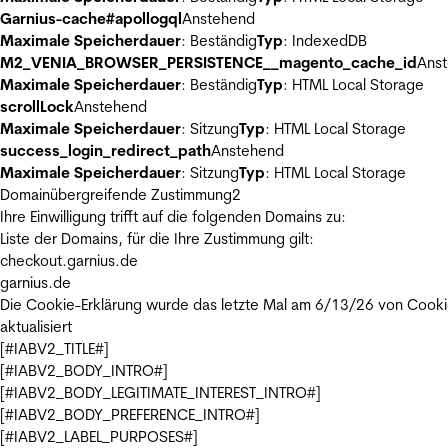
Garnius-cache#apollogql
Anstehend
Maximale Speicherdauer
: Beständig
Typ
: IndexedDB
M2_VENIA_BROWSER_PERSISTENCE__magento_cache_id
Ans
Maximale Speicherdauer
: Beständig
Typ
: HTML Local Storage
scrollLock
Anstehend
Maximale Speicherdauer
: Sitzung
Typ
: HTML Local Storage
success_login_redirect_path
Anstehend
Maximale Speicherdauer
: Sitzung
Typ
: HTML Local Storage
Domainübergreifende Zustimmung
2
Ihre Einwilligung trifft auf die folgenden Domains zu:
Liste der Domains, für die Ihre Zustimmung gilt:
checkout.garnius.de
garnius.de
Die Cookie-Erklärung wurde das letzte Mal am 6/13/26 von
Cooki
aktualisiert
[#IABV2_TITLE#]
[#IABV2_BODY_INTRO#]
[#IABV2_BODY_LEGITIMATE_INTEREST_INTRO#]
[#IABV2_BODY_PREFERENCE_INTRO#]
[#IABV2_LABEL_PURPOSES#]