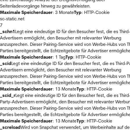
Seitenladevorgänge hinweg zu gewährleisten.
Maximale Speicherdauer
: 3 Monate
Typ
: HTTP-Cookie
sc-static.net
7
_schn1
Legt eine eindeutige ID für den Besucher fest, die es Third
Advertisern ermöglicht, den Besucher mit relevanter Werbung
anzusprechen. Dieser Pairing-Service wird von Werbe-Hubs von Th
Parties bereitgestellt, die Echtzeitgebote für Advertiser ermöglich
Maximale Speicherdauer
: 1 Tag
Typ
: HTTP-Cookie
_scid
Legt eine eindeutige ID für den Besucher fest, die es Third-P
Advertisern ermöglicht, den Besucher mit relevanter Werbung
anzusprechen. Dieser Pairing-Service wird von Werbe-Hubs von Th
Parties bereitgestellt, die Echtzeitgebote für Advertiser ermöglich
Maximale Speicherdauer
: 13 Monate
Typ
: HTTP-Cookie
_scid_r
Legt eine eindeutige ID für den Besucher fest, die es Third
Party-Advertisern ermöglicht, den Besucher mit relevanter Werbu
anzusprechen. Dieser Pairing-Service wird von Werbe-Hubs von Th
Parties bereitgestellt, die Echtzeitgebote für Advertiser ermöglich
Maximale Speicherdauer
: 13 Monate
Typ
: HTTP-Cookie
_screload
Wird von Snapchat verwendet, um Werbeinhalte auf de