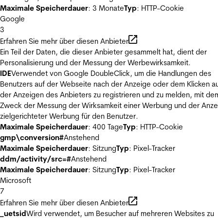
Maximale Speicherdauer
: 3 Monate
Typ
: HTTP-Cookie
Google
3
Erfahren Sie mehr über diesen Anbieter
Ein Teil der Daten, die dieser Anbieter gesammelt hat, dient der
Personalisierung und der Messung der Werbewirksamkeit.
IDE
Verwendet von Google DoubleClick, um die Handlungen des
Benutzers auf der Webseite nach der Anzeige oder dem Klicken au
der Anzeigen des Anbieters zu registrieren und zu melden, mit de
Zweck der Messung der Wirksamkeit einer Werbung und der Anze
zielgerichteter Werbung für den Benutzer.
Maximale Speicherdauer
: 400 Tage
Typ
: HTTP-Cookie
gmp\conversion#
Anstehend
Maximale Speicherdauer
: Sitzung
Typ
: Pixel-Tracker
ddm/activity/src=#
Anstehend
Maximale Speicherdauer
: Sitzung
Typ
: Pixel-Tracker
Microsoft
7
Erfahren Sie mehr über diesen Anbieter
_uetsid
Wird verwendet, um Besucher auf mehreren Websites zu