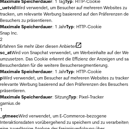
Maximale Speicherdauer
: 1 Tag
Typ
: HTTP-Cookie
_uetvid
Wird verwendet, um Besucher auf mehreren Websites zu
tracken, um relevante Werbung basierend auf den Präferenzen de
Besuchers zu präsentieren.
Maximale Speicherdauer
: 1 Jahr
Typ
: HTTP-Cookie
Snap Inc.
2
Erfahren Sie mehr über diesen Anbieter
sc_at
Wird von Snapchat verwendet, um Werbeinhalte auf der We
umzusetzen. Das Cookie erkennt die Effizienz der Anzeigen und s
Besucherdaten für die weitere Besuchersegmentierung.
Maximale Speicherdauer
: 1 Jahr
Typ
: HTTP-Cookie
p
Wird verwendet, um Besucher auf mehreren Websites zu tracke
relevante Werbung basierend auf den Präferenzen des Besuchers
präsentieren.
Maximale Speicherdauer
: Sitzung
Typ
: Pixel-Tracker
garnius.de
1
_gtmeec
Wird verwendet, um E-Commerce-bezogene
Interaktionsdaten vorübergehend zu speichern und zu verarbeiten
eine zuverlässige Analyse der Ereignisverfolgung über