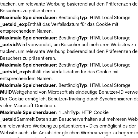
tracken, um relevante Werbung basierend auf den Präferenzen de
Besuchers zu präsentieren.
Maximale Speicherdauer
: Beständig
Typ
: HTML Local Storage
_uetsid_exp
Enthält das Verfallsdatum für das Cookie mit
entsprechendem Namen.
Maximale Speicherdauer
: Beständig
Typ
: HTML Local Storage
_uetvid
Wird verwendet, um Besucher auf mehreren Websites zu
tracken, um relevante Werbung basierend auf den Präferenzen de
Besuchers zu präsentieren.
Maximale Speicherdauer
: Beständig
Typ
: HTML Local Storage
_uetvid_exp
Enthält das Verfallsdatum für das Cookie mit
entsprechendem Namen.
Maximale Speicherdauer
: Beständig
Typ
: HTML Local Storage
MUID
Weitgehend von Microsoft als eindeutige Benutzer-ID verw
Der Cookie ermöglicht Benutzer-Tracking durch Synchronisieren de
vielen Microsoft-Domänen.
Maximale Speicherdauer
: 1 Jahr
Typ
: HTTP-Cookie
_uetsid
Sammelt Daten zum Besucherverhalten auf mehreren Webs
um relevantere Werbung zu präsentieren - Dies ermöglicht es der
Website auch, die Anzahl der gleichen Werbeanzeige zu begrenze