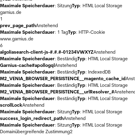
Maximale Speicherdauer
: Sitzung
Typ
: HTML Local Storage
garnius.de
1
prev_page_path
Anstehend
Maximale Speicherdauer
: 1 Tag
Typ
: HTTP-Cookie
www.garnius.de
6
algoliasearch-client-js-#.#.#-01234VWXYZ
Anstehend
Maximale Speicherdauer
: Beständig
Typ
: HTML Local Storage
Garnius-cache#apollogql
Anstehend
Maximale Speicherdauer
: Beständig
Typ
: IndexedDB
M2_VENIA_BROWSER_PERSISTENCE__magento_cache_id
Ans
Maximale Speicherdauer
: Beständig
Typ
: HTML Local Storage
M2_VENIA_BROWSER_PERSISTENCE__urlResolver_#
Anstehen
Maximale Speicherdauer
: Beständig
Typ
: HTML Local Storage
scrollLock
Anstehend
Maximale Speicherdauer
: Sitzung
Typ
: HTML Local Storage
success_login_redirect_path
Anstehend
Maximale Speicherdauer
: Sitzung
Typ
: HTML Local Storage
Domainübergreifende Zustimmung
2