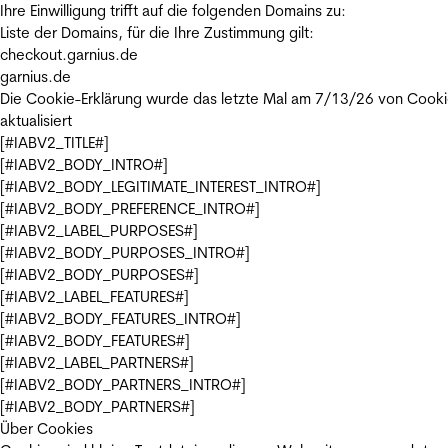
Ihre Einwilligung trifft auf die folgenden Domains zu:
Liste der Domains, für die Ihre Zustimmung gilt:
checkout.garnius.de
garnius.de
Die Cookie-Erklärung wurde das letzte Mal am 7/13/26 von
Cooki
aktualisiert
[#IABV2_TITLE#]
[#IABV2_BODY_INTRO#]
[#IABV2_BODY_LEGITIMATE_INTEREST_INTRO#]
[#IABV2_BODY_PREFERENCE_INTRO#]
[#IABV2_LABEL_PURPOSES#]
[#IABV2_BODY_PURPOSES_INTRO#]
[#IABV2_BODY_PURPOSES#]
[#IABV2_LABEL_FEATURES#]
[#IABV2_BODY_FEATURES_INTRO#]
[#IABV2_BODY_FEATURES#]
[#IABV2_LABEL_PARTNERS#]
[#IABV2_BODY_PARTNERS_INTRO#]
[#IABV2_BODY_PARTNERS#]
Über Cookies