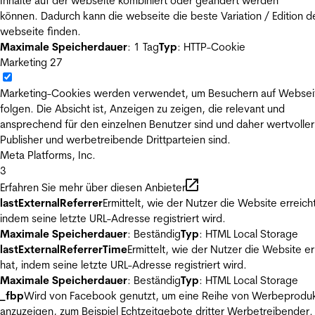
Inhalte auf der webseite kombiniert oder geändert werden
können. Dadurch kann die webseite die beste Variation / Edition d
webseite finden.
Maximale Speicherdauer
: 1 Tag
Typ
: HTTP-Cookie
Marketing
27
Marketing-Cookies werden verwendet, um Besuchern auf Websei
folgen. Die Absicht ist, Anzeigen zu zeigen, die relevant und
ansprechend für den einzelnen Benutzer sind und daher wertvoller
Publisher und werbetreibende Drittparteien sind.
Meta Platforms, Inc.
3
Erfahren Sie mehr über diesen Anbieter
lastExternalReferrer
Ermittelt, wie der Nutzer die Website erreicht
indem seine letzte URL-Adresse registriert wird.
Maximale Speicherdauer
: Beständig
Typ
: HTML Local Storage
lastExternalReferrerTime
Ermittelt, wie der Nutzer die Website er
hat, indem seine letzte URL-Adresse registriert wird.
Maximale Speicherdauer
: Beständig
Typ
: HTML Local Storage
_fbp
Wird von Facebook genutzt, um eine Reihe von Werbeprodu
anzuzeigen, zum Beispiel Echtzeitgebote dritter Werbetreibender.