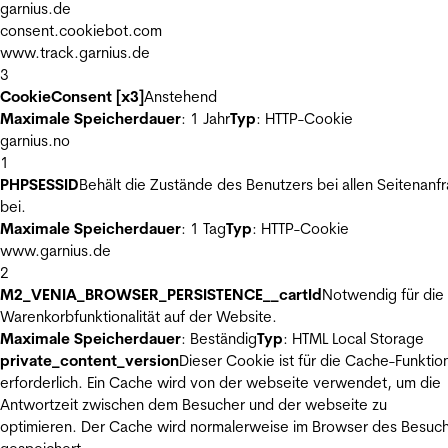
garnius.de
consent.cookiebot.com
www.track.garnius.de
3
CookieConsent [x3]
Anstehend
Maximale Speicherdauer
: 1 Jahr
Typ
: HTTP-Cookie
garnius.no
1
PHPSESSID
Behält die Zustände des Benutzers bei allen Seitenanf
bei.
Maximale Speicherdauer
: 1 Tag
Typ
: HTTP-Cookie
www.garnius.de
2
M2_VENIA_BROWSER_PERSISTENCE__cartId
Notwendig für die
Warenkorbfunktionalität auf der Website.
Maximale Speicherdauer
: Beständig
Typ
: HTML Local Storage
private_content_version
Dieser Cookie ist für die Cache-Funktio
erforderlich. Ein Cache wird von der webseite verwendet, um die
Antwortzeit zwischen dem Besucher und der webseite zu
optimieren. Der Cache wird normalerweise im Browser des Besuc