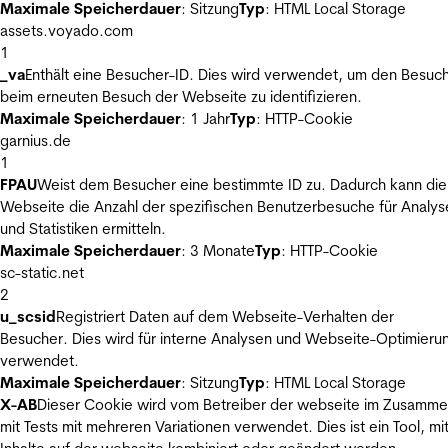
Maximale Speicherdauer
: Sitzung
Typ
: HTML Local Storage
assets.voyado.com
1
_va
Enthält eine Besucher-ID. Dies wird verwendet, um den Besuc
beim erneuten Besuch der Webseite zu identifizieren.
Maximale Speicherdauer
: 1 Jahr
Typ
: HTTP-Cookie
garnius.de
1
FPAU
Weist dem Besucher eine bestimmte ID zu. Dadurch kann die
Webseite die Anzahl der spezifischen Benutzerbesuche für Analys
und Statistiken ermitteln.
Maximale Speicherdauer
: 3 Monate
Typ
: HTTP-Cookie
sc-static.net
2
u_scsid
Registriert Daten auf dem Webseite-Verhalten der
Besucher. Dies wird für interne Analysen und Webseite-Optimieru
verwendet.
Maximale Speicherdauer
: Sitzung
Typ
: HTML Local Storage
X-AB
Dieser Cookie wird vom Betreiber der webseite im Zusamm
mit Tests mit mehreren Variationen verwendet. Dies ist ein Tool, m