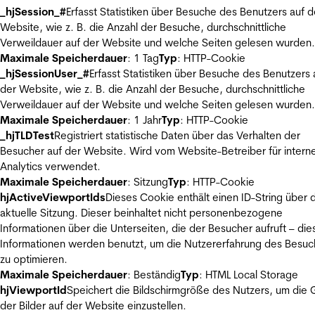
_hjSession_#
Erfasst Statistiken über Besuche des Benutzers auf d
Website, wie z. B. die Anzahl der Besuche, durchschnittliche
Verweildauer auf der Website und welche Seiten gelesen wurden.
Maximale Speicherdauer
: 1 Tag
Typ
: HTTP-Cookie
_hjSessionUser_#
Erfasst Statistiken über Besuche des Benutzers 
der Website, wie z. B. die Anzahl der Besuche, durchschnittliche
Verweildauer auf der Website und welche Seiten gelesen wurden.
Maximale Speicherdauer
: 1 Jahr
Typ
: HTTP-Cookie
_hjTLDTest
Registriert statistische Daten über das Verhalten der
Besucher auf der Website. Wird vom Website-Betreiber für intern
Analytics verwendet.
Maximale Speicherdauer
: Sitzung
Typ
: HTTP-Cookie
hjActiveViewportIds
Dieses Cookie enthält einen ID-String über 
aktuelle Sitzung. Dieser beinhaltet nicht personenbezogene
Informationen über die Unterseiten, die der Besucher aufruft – die
Informationen werden benutzt, um die Nutzererfahrung des Besuc
zu optimieren.
Maximale Speicherdauer
: Beständig
Typ
: HTML Local Storage
hjViewportId
Speichert die Bildschirmgröße des Nutzers, um die
der Bilder auf der Website einzustellen.