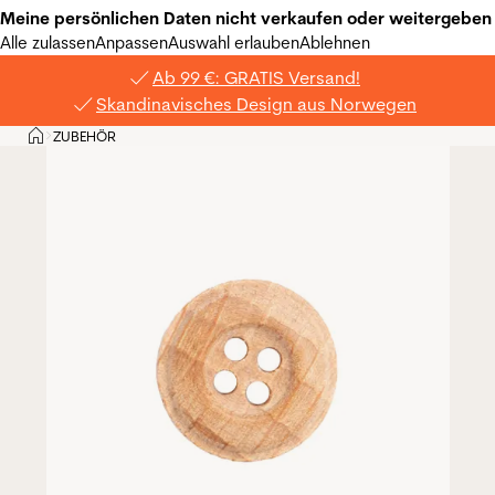
Meine persönlichen Daten nicht verkaufen oder weitergeben
Alle zulassen
Anpassen
Auswahl erlauben
Ablehnen
Ab 99 €: GRATIS Versand!
Skandinavisches Design aus Norwegen
Privat
ZUBEHÖR
>