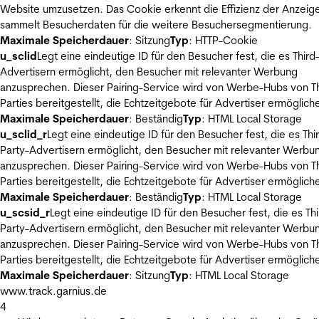
Website umzusetzen. Das Cookie erkennt die Effizienz der Anzeig
sammelt Besucherdaten für die weitere Besuchersegmentierung.
Maximale Speicherdauer
: Sitzung
Typ
: HTTP-Cookie
u_sclid
Legt eine eindeutige ID für den Besucher fest, die es Third
Advertisern ermöglicht, den Besucher mit relevanter Werbung
anzusprechen. Dieser Pairing-Service wird von Werbe-Hubs von Th
Parties bereitgestellt, die Echtzeitgebote für Advertiser ermöglich
Maximale Speicherdauer
: Beständig
Typ
: HTML Local Storage
u_sclid_r
Legt eine eindeutige ID für den Besucher fest, die es Thi
Party-Advertisern ermöglicht, den Besucher mit relevanter Werbu
anzusprechen. Dieser Pairing-Service wird von Werbe-Hubs von Th
Parties bereitgestellt, die Echtzeitgebote für Advertiser ermöglich
Maximale Speicherdauer
: Beständig
Typ
: HTML Local Storage
u_scsid_r
Legt eine eindeutige ID für den Besucher fest, die es Thi
Party-Advertisern ermöglicht, den Besucher mit relevanter Werbu
anzusprechen. Dieser Pairing-Service wird von Werbe-Hubs von Th
Parties bereitgestellt, die Echtzeitgebote für Advertiser ermöglich
Maximale Speicherdauer
: Sitzung
Typ
: HTML Local Storage
www.track.garnius.de
4