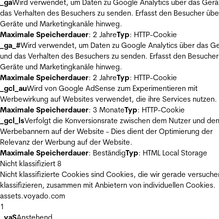
_ga
Wird verwendet, um Daten zu Google Analytics über das Gerä
das Verhalten des Besuchers zu senden. Erfasst den Besucher übe
Geräte und Marketingkanäle hinweg.
Maximale Speicherdauer
: 2 Jahre
Typ
: HTTP-Cookie
_ga_#
Wird verwendet, um Daten zu Google Analytics über das Ge
und das Verhalten des Besuchers zu senden. Erfasst den Besucher
Geräte und Marketingkanäle hinweg.
Maximale Speicherdauer
: 2 Jahre
Typ
: HTTP-Cookie
_gcl_au
Wird von Google AdSense zum Experimentieren mit
Werbewirkung auf Websites verwendet, die ihre Services nutzen.
Maximale Speicherdauer
: 3 Monate
Typ
: HTTP-Cookie
_gcl_ls
Verfolgt die Konversionsrate zwischen dem Nutzer und de
Werbebannern auf der Website - Dies dient der Optimierung der
Relevanz der Werbung auf der Website.
Maximale Speicherdauer
: Beständig
Typ
: HTML Local Storage
Nicht klassifiziert
8
Nicht klassifizierte Cookies sind Cookies, die wir gerade versuche
klassifizieren, zusammen mit Anbietern von individuellen Cookies.
assets.voyado.com
1
_vaS
Anstehend