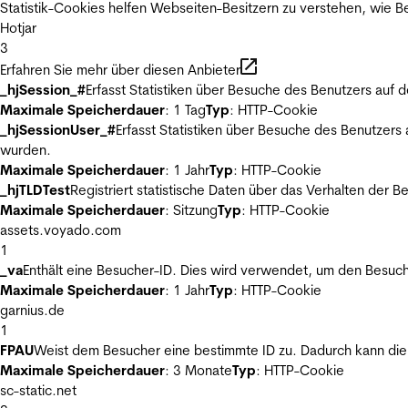
Statistik-Cookies helfen Webseiten-Besitzern zu verstehen, wie
Hotjar
3
Erfahren Sie mehr über diesen Anbieter
_hjSession_#
Erfasst Statistiken über Besuche des Benutzers auf 
Maximale Speicherdauer
: 1 Tag
Typ
: HTTP-Cookie
_hjSessionUser_#
Erfasst Statistiken über Besuche des Benutzers
wurden.
Maximale Speicherdauer
: 1 Jahr
Typ
: HTTP-Cookie
_hjTLDTest
Registriert statistische Daten über das Verhalten der 
Maximale Speicherdauer
: Sitzung
Typ
: HTTP-Cookie
assets.voyado.com
1
_va
Enthält eine Besucher-ID. Dies wird verwendet, um den Besuch
Maximale Speicherdauer
: 1 Jahr
Typ
: HTTP-Cookie
garnius.de
1
FPAU
Weist dem Besucher eine bestimmte ID zu. Dadurch kann die 
Maximale Speicherdauer
: 3 Monate
Typ
: HTTP-Cookie
sc-static.net