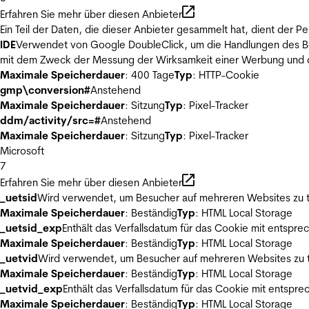
Erfahren Sie mehr über diesen Anbieter
Ein Teil der Daten, die dieser Anbieter gesammelt hat, dient der
IDE
Verwendet von Google DoubleClick, um die Handlungen des Ben
mit dem Zweck der Messung der Wirksamkeit einer Werbung und de
Maximale Speicherdauer
: 400 Tage
Typ
: HTTP-Cookie
gmp\conversion#
Anstehend
Maximale Speicherdauer
: Sitzung
Typ
: Pixel-Tracker
ddm/activity/src=#
Anstehend
Maximale Speicherdauer
: Sitzung
Typ
: Pixel-Tracker
Microsoft
7
Erfahren Sie mehr über diesen Anbieter
_uetsid
Wird verwendet, um Besucher auf mehreren Websites zu t
Maximale Speicherdauer
: Beständig
Typ
: HTML Local Storage
_uetsid_exp
Enthält das Verfallsdatum für das Cookie mit entsp
Maximale Speicherdauer
: Beständig
Typ
: HTML Local Storage
_uetvid
Wird verwendet, um Besucher auf mehreren Websites zu t
Maximale Speicherdauer
: Beständig
Typ
: HTML Local Storage
_uetvid_exp
Enthält das Verfallsdatum für das Cookie mit entsp
Maximale Speicherdauer
: Beständig
Typ
: HTML Local Storage