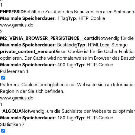
1
PHPSESSID
Behält die Zustände des Benutzers bei allen Seitenanf
Maximale Speicherdauer
: 1 Tag
Typ
: HTTP-Cookie
www.garnius.de
2
M2_VENIA_BROWSER_PERSISTENCE__cartId
Notwendig für die 
Maximale Speicherdauer
: Beständig
Typ
: HTML Local Storage
private_content_version
Dieser Cookie ist für die Cache-Funkti
optimieren. Der Cache wird normalerweise im Browser des Besuch
Maximale Speicherdauer
: 400 Tage
Typ
: HTTP-Cookie
Präferenzen
1
Präferenz-Cookies ermöglichen einer Webseite sich an Informatione
Region in der Sie sich befinden.
www.garnius.de
1
_ALGOLIA
Notwendig, um die Suchleiste der Webseite zu optimier
Maximale Speicherdauer
: 180 Tage
Typ
: HTTP-Cookie
Statistiken
7