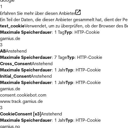
Google
1
Erfahren Sie mehr über diesen Anbieter
Ein Teil der Daten, die dieser Anbieter gesammelt hat, dient der
test_cookie
Verwendet, um zu überprüfen, ob der Browser des Be
Maximale Speicherdauer
: 1 Tag
Typ
: HTTP-Cookie
garnius.de
3
AB
Anstehend
Maximale Speicherdauer
: 7 Tage
Typ
: HTTP-Cookie
Cross_Consent
Anstehend
Maximale Speicherdauer
: 1 Jahr
Typ
: HTTP-Cookie
Initial_Consent
Anstehend
Maximale Speicherdauer
: 1 Jahr
Typ
: HTTP-Cookie
garnius.de
consent.cookiebot.com
www.track.garnius.de
3
CookieConsent [x3]
Anstehend
Maximale Speicherdauer
: 1 Jahr
Typ
: HTTP-Cookie
garnius.no