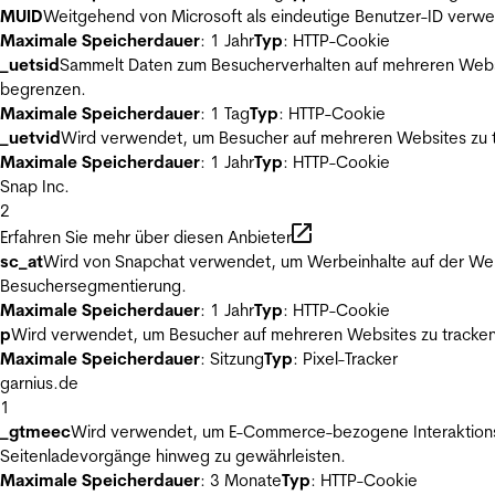
MUID
Weitgehend von Microsoft als eindeutige Benutzer-ID verwen
Maximale Speicherdauer
: 1 Jahr
Typ
: HTTP-Cookie
_uetsid
Sammelt Daten zum Besucherverhalten auf mehreren Websit
begrenzen.
Maximale Speicherdauer
: 1 Tag
Typ
: HTTP-Cookie
_uetvid
Wird verwendet, um Besucher auf mehreren Websites zu t
Maximale Speicherdauer
: 1 Jahr
Typ
: HTTP-Cookie
Snap Inc.
2
Erfahren Sie mehr über diesen Anbieter
sc_at
Wird von Snapchat verwendet, um Werbeinhalte auf der Webs
Besuchersegmentierung.
Maximale Speicherdauer
: 1 Jahr
Typ
: HTTP-Cookie
p
Wird verwendet, um Besucher auf mehreren Websites zu tracken
Maximale Speicherdauer
: Sitzung
Typ
: Pixel-Tracker
garnius.de
1
_gtmeec
Wird verwendet, um E-Commerce-bezogene Interaktionsda
Seitenladevorgänge hinweg zu gewährleisten.
Maximale Speicherdauer
: 3 Monate
Typ
: HTTP-Cookie