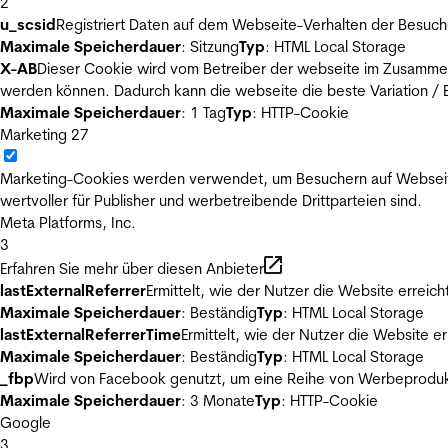
2
u_scsid
Registriert Daten auf dem Webseite-Verhalten der Besuch
Maximale Speicherdauer
: Sitzung
Typ
: HTML Local Storage
X-AB
Dieser Cookie wird vom Betreiber der webseite im Zusammenh
werden können. Dadurch kann die webseite die beste Variation / E
Maximale Speicherdauer
: 1 Tag
Typ
: HTTP-Cookie
Marketing
27
Marketing-Cookies werden verwendet, um Besuchern auf Webseiten 
wertvoller für Publisher und werbetreibende Drittparteien sind.
Meta Platforms, Inc.
3
Erfahren Sie mehr über diesen Anbieter
lastExternalReferrer
Ermittelt, wie der Nutzer die Website erreich
Maximale Speicherdauer
: Beständig
Typ
: HTML Local Storage
lastExternalReferrerTime
Ermittelt, wie der Nutzer die Website er
Maximale Speicherdauer
: Beständig
Typ
: HTML Local Storage
_fbp
Wird von Facebook genutzt, um eine Reihe von Werbeprodukt
Maximale Speicherdauer
: 3 Monate
Typ
: HTTP-Cookie
Google
3