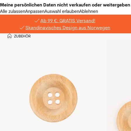
Meine persönlichen Daten nicht verkaufen oder weitergeben
Alle zulassen
Anpassen
Auswahl erlauben
Ablehnen
Ab 99 €: GRATIS Versand!
Skandinavisches Design aus Norwegen
Privat
ZUBEHÖR
>