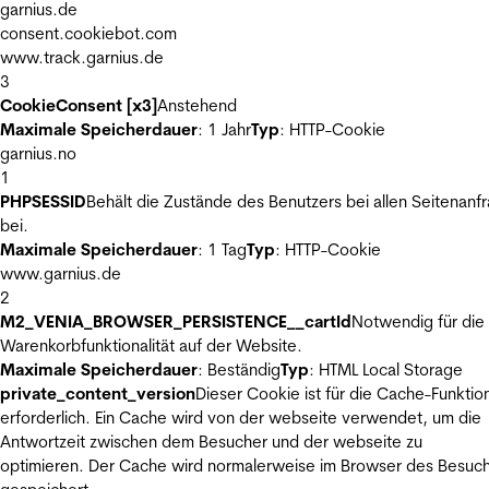
garnius.de
consent.cookiebot.com
www.track.garnius.de
3
CookieConsent [x3]
Anstehend
Maximale Speicherdauer
: 1 Jahr
Typ
: HTTP-Cookie
garnius.no
1
PHPSESSID
Behält die Zustände des Benutzers bei allen Seitenanf
bei.
Maximale Speicherdauer
: 1 Tag
Typ
: HTTP-Cookie
www.garnius.de
2
M2_VENIA_BROWSER_PERSISTENCE__cartId
Notwendig für die
Warenkorbfunktionalität auf der Website.
Maximale Speicherdauer
: Beständig
Typ
: HTML Local Storage
private_content_version
Dieser Cookie ist für die Cache-Funktio
erforderlich. Ein Cache wird von der webseite verwendet, um die
Antwortzeit zwischen dem Besucher und der webseite zu
optimieren. Der Cache wird normalerweise im Browser des Besuc