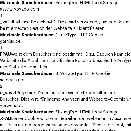
Maximale Speicherdauer
: Sitzung
Typ
: HTML Local Storage
assets.voyado.com
1
_va
Enthält eine Besucher-ID. Dies wird verwendet, um den Besuc
beim erneuten Besuch der Webseite zu identifizieren.
Maximale Speicherdauer
: 1 Jahr
Typ
: HTTP-Cookie
garnius.de
1
FPAU
Weist dem Besucher eine bestimmte ID zu. Dadurch kann die
Webseite die Anzahl der spezifischen Benutzerbesuche für Analys
und Statistiken ermitteln.
Maximale Speicherdauer
: 3 Monate
Typ
: HTTP-Cookie
sc-static.net
2
u_scsid
Registriert Daten auf dem Webseite-Verhalten der
Besucher. Dies wird für interne Analysen und Webseite-Optimieru
verwendet.
Maximale Speicherdauer
: Sitzung
Typ
: HTML Local Storage
X-AB
Dieser Cookie wird vom Betreiber der webseite im Zusamm
mit Tests mit mehreren Variationen verwendet. Dies ist ein Tool, m