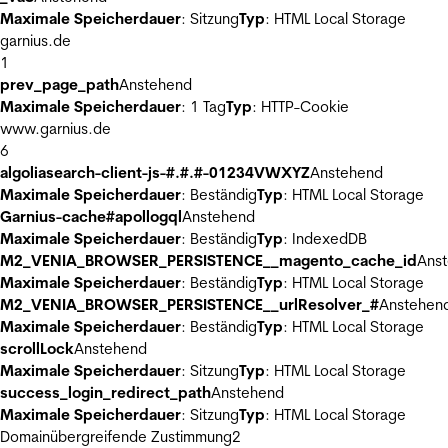
Maximale Speicherdauer
: Sitzung
Typ
: HTML Local Storage
garnius.de
1
prev_page_path
Anstehend
Maximale Speicherdauer
: 1 Tag
Typ
: HTTP-Cookie
www.garnius.de
6
algoliasearch-client-js-#.#.#-01234VWXYZ
Anstehend
Maximale Speicherdauer
: Beständig
Typ
: HTML Local Storage
Garnius-cache#apollogql
Anstehend
Maximale Speicherdauer
: Beständig
Typ
: IndexedDB
M2_VENIA_BROWSER_PERSISTENCE__magento_cache_id
Ans
Maximale Speicherdauer
: Beständig
Typ
: HTML Local Storage
M2_VENIA_BROWSER_PERSISTENCE__urlResolver_#
Anstehen
Maximale Speicherdauer
: Beständig
Typ
: HTML Local Storage
scrollLock
Anstehend
Maximale Speicherdauer
: Sitzung
Typ
: HTML Local Storage
success_login_redirect_path
Anstehend
Maximale Speicherdauer
: Sitzung
Typ
: HTML Local Storage
Domainübergreifende Zustimmung
2