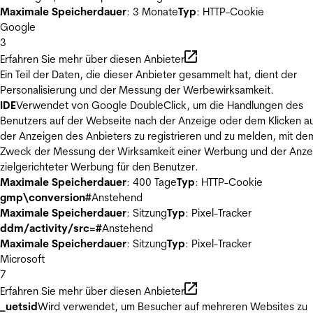
Maximale Speicherdauer
: 3 Monate
Typ
: HTTP-Cookie
Google
3
Erfahren Sie mehr über diesen Anbieter
Ein Teil der Daten, die dieser Anbieter gesammelt hat, dient der
Personalisierung und der Messung der Werbewirksamkeit.
IDE
Verwendet von Google DoubleClick, um die Handlungen des
Benutzers auf der Webseite nach der Anzeige oder dem Klicken au
der Anzeigen des Anbieters zu registrieren und zu melden, mit de
Zweck der Messung der Wirksamkeit einer Werbung und der Anze
zielgerichteter Werbung für den Benutzer.
Maximale Speicherdauer
: 400 Tage
Typ
: HTTP-Cookie
gmp\conversion#
Anstehend
Maximale Speicherdauer
: Sitzung
Typ
: Pixel-Tracker
ddm/activity/src=#
Anstehend
Maximale Speicherdauer
: Sitzung
Typ
: Pixel-Tracker
Microsoft
7
Erfahren Sie mehr über diesen Anbieter
_uetsid
Wird verwendet, um Besucher auf mehreren Websites zu