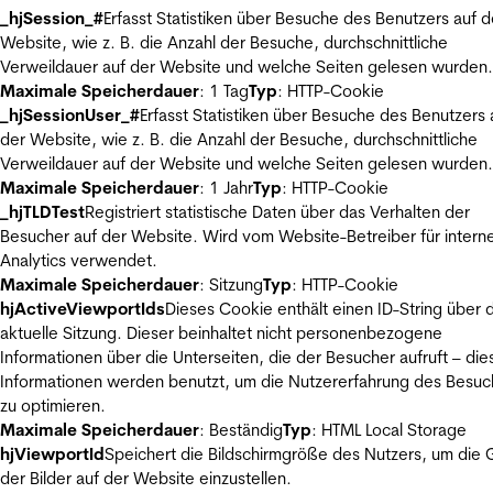
_hjSession_#
Erfasst Statistiken über Besuche des Benutzers auf d
Website, wie z. B. die Anzahl der Besuche, durchschnittliche
Verweildauer auf der Website und welche Seiten gelesen wurden.
Maximale Speicherdauer
: 1 Tag
Typ
: HTTP-Cookie
_hjSessionUser_#
Erfasst Statistiken über Besuche des Benutzers 
der Website, wie z. B. die Anzahl der Besuche, durchschnittliche
Verweildauer auf der Website und welche Seiten gelesen wurden.
Maximale Speicherdauer
: 1 Jahr
Typ
: HTTP-Cookie
_hjTLDTest
Registriert statistische Daten über das Verhalten der
Besucher auf der Website. Wird vom Website-Betreiber für intern
Analytics verwendet.
Maximale Speicherdauer
: Sitzung
Typ
: HTTP-Cookie
hjActiveViewportIds
Dieses Cookie enthält einen ID-String über 
aktuelle Sitzung. Dieser beinhaltet nicht personenbezogene
Informationen über die Unterseiten, die der Besucher aufruft – die
Informationen werden benutzt, um die Nutzererfahrung des Besuc
zu optimieren.
Maximale Speicherdauer
: Beständig
Typ
: HTML Local Storage
hjViewportId
Speichert die Bildschirmgröße des Nutzers, um die
der Bilder auf der Website einzustellen.