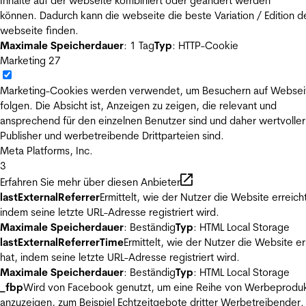
Inhalte auf der webseite kombiniert oder geändert werden
können. Dadurch kann die webseite die beste Variation / Edition d
webseite finden.
Maximale Speicherdauer
: 1 Tag
Typ
: HTTP-Cookie
Marketing
27
Marketing-Cookies werden verwendet, um Besuchern auf Websei
folgen. Die Absicht ist, Anzeigen zu zeigen, die relevant und
ansprechend für den einzelnen Benutzer sind und daher wertvoller
Publisher und werbetreibende Drittparteien sind.
Meta Platforms, Inc.
3
Erfahren Sie mehr über diesen Anbieter
lastExternalReferrer
Ermittelt, wie der Nutzer die Website erreicht
indem seine letzte URL-Adresse registriert wird.
Maximale Speicherdauer
: Beständig
Typ
: HTML Local Storage
lastExternalReferrerTime
Ermittelt, wie der Nutzer die Website er
hat, indem seine letzte URL-Adresse registriert wird.
Maximale Speicherdauer
: Beständig
Typ
: HTML Local Storage
_fbp
Wird von Facebook genutzt, um eine Reihe von Werbeprodu
anzuzeigen, zum Beispiel Echtzeitgebote dritter Werbetreibender.