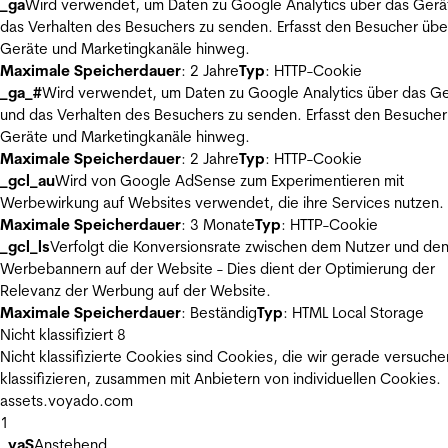
_ga
Wird verwendet, um Daten zu Google Analytics über das Gerä
das Verhalten des Besuchers zu senden. Erfasst den Besucher übe
Geräte und Marketingkanäle hinweg.
Maximale Speicherdauer
: 2 Jahre
Typ
: HTTP-Cookie
_ga_#
Wird verwendet, um Daten zu Google Analytics über das Ge
und das Verhalten des Besuchers zu senden. Erfasst den Besucher
Geräte und Marketingkanäle hinweg.
Maximale Speicherdauer
: 2 Jahre
Typ
: HTTP-Cookie
_gcl_au
Wird von Google AdSense zum Experimentieren mit
Werbewirkung auf Websites verwendet, die ihre Services nutzen.
Maximale Speicherdauer
: 3 Monate
Typ
: HTTP-Cookie
_gcl_ls
Verfolgt die Konversionsrate zwischen dem Nutzer und de
Werbebannern auf der Website - Dies dient der Optimierung der
Relevanz der Werbung auf der Website.
Maximale Speicherdauer
: Beständig
Typ
: HTML Local Storage
Nicht klassifiziert
8
Nicht klassifizierte Cookies sind Cookies, die wir gerade versuche
klassifizieren, zusammen mit Anbietern von individuellen Cookies.
assets.voyado.com
1
_vaS
Anstehend