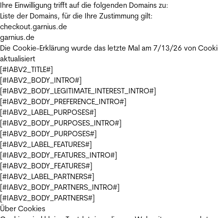
Ihre Einwilligung trifft auf die folgenden Domains zu:
Liste der Domains, für die Ihre Zustimmung gilt:
checkout.garnius.de
garnius.de
Die Cookie-Erklärung wurde das letzte Mal am 7/13/26 von
Cooki
aktualisiert
[#IABV2_TITLE#]
[#IABV2_BODY_INTRO#]
[#IABV2_BODY_LEGITIMATE_INTEREST_INTRO#]
[#IABV2_BODY_PREFERENCE_INTRO#]
[#IABV2_LABEL_PURPOSES#]
[#IABV2_BODY_PURPOSES_INTRO#]
[#IABV2_BODY_PURPOSES#]
[#IABV2_LABEL_FEATURES#]
[#IABV2_BODY_FEATURES_INTRO#]
[#IABV2_BODY_FEATURES#]
[#IABV2_LABEL_PARTNERS#]
[#IABV2_BODY_PARTNERS_INTRO#]
[#IABV2_BODY_PARTNERS#]
Über Cookies