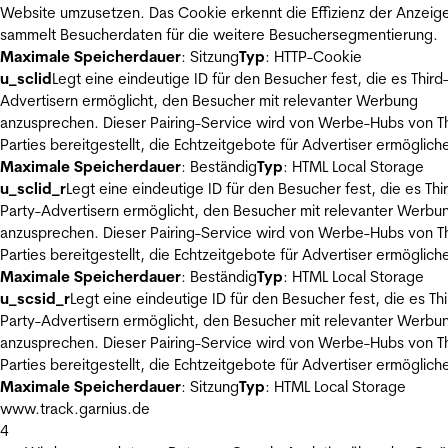
Website umzusetzen. Das Cookie erkennt die Effizienz der Anzeig
sammelt Besucherdaten für die weitere Besuchersegmentierung.
Maximale Speicherdauer
: Sitzung
Typ
: HTTP-Cookie
u_sclid
Legt eine eindeutige ID für den Besucher fest, die es Third
Advertisern ermöglicht, den Besucher mit relevanter Werbung
anzusprechen. Dieser Pairing-Service wird von Werbe-Hubs von Th
Parties bereitgestellt, die Echtzeitgebote für Advertiser ermöglich
Maximale Speicherdauer
: Beständig
Typ
: HTML Local Storage
u_sclid_r
Legt eine eindeutige ID für den Besucher fest, die es Thi
Party-Advertisern ermöglicht, den Besucher mit relevanter Werbu
anzusprechen. Dieser Pairing-Service wird von Werbe-Hubs von Th
Parties bereitgestellt, die Echtzeitgebote für Advertiser ermöglich
Maximale Speicherdauer
: Beständig
Typ
: HTML Local Storage
u_scsid_r
Legt eine eindeutige ID für den Besucher fest, die es Thi
Party-Advertisern ermöglicht, den Besucher mit relevanter Werbu
anzusprechen. Dieser Pairing-Service wird von Werbe-Hubs von Th
Parties bereitgestellt, die Echtzeitgebote für Advertiser ermöglich
Maximale Speicherdauer
: Sitzung
Typ
: HTML Local Storage
www.track.garnius.de
4