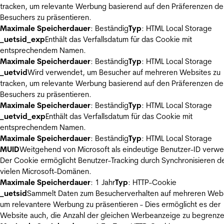
tracken, um relevante Werbung basierend auf den Präferenzen de
Besuchers zu präsentieren.
Maximale Speicherdauer
: Beständig
Typ
: HTML Local Storage
_uetsid_exp
Enthält das Verfallsdatum für das Cookie mit
entsprechendem Namen.
Maximale Speicherdauer
: Beständig
Typ
: HTML Local Storage
_uetvid
Wird verwendet, um Besucher auf mehreren Websites zu
tracken, um relevante Werbung basierend auf den Präferenzen de
Besuchers zu präsentieren.
Maximale Speicherdauer
: Beständig
Typ
: HTML Local Storage
_uetvid_exp
Enthält das Verfallsdatum für das Cookie mit
entsprechendem Namen.
Maximale Speicherdauer
: Beständig
Typ
: HTML Local Storage
MUID
Weitgehend von Microsoft als eindeutige Benutzer-ID verw
Der Cookie ermöglicht Benutzer-Tracking durch Synchronisieren de
vielen Microsoft-Domänen.
Maximale Speicherdauer
: 1 Jahr
Typ
: HTTP-Cookie
_uetsid
Sammelt Daten zum Besucherverhalten auf mehreren Webs
um relevantere Werbung zu präsentieren - Dies ermöglicht es der
Website auch, die Anzahl der gleichen Werbeanzeige zu begrenze