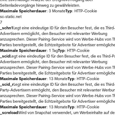
Seitenladevorgänge hinweg zu gewährleisten.
Maximale Speicherdauer
: 3 Monate
Typ
: HTTP-Cookie
sc-static.net
7
_schn1
Legt eine eindeutige ID für den Besucher fest, die es Third
Advertisern ermöglicht, den Besucher mit relevanter Werbung
anzusprechen. Dieser Pairing-Service wird von Werbe-Hubs von Th
Parties bereitgestellt, die Echtzeitgebote für Advertiser ermöglich
Maximale Speicherdauer
: 1 Tag
Typ
: HTTP-Cookie
_scid
Legt eine eindeutige ID für den Besucher fest, die es Third-P
Advertisern ermöglicht, den Besucher mit relevanter Werbung
anzusprechen. Dieser Pairing-Service wird von Werbe-Hubs von Th
Parties bereitgestellt, die Echtzeitgebote für Advertiser ermöglich
Maximale Speicherdauer
: 13 Monate
Typ
: HTTP-Cookie
_scid_r
Legt eine eindeutige ID für den Besucher fest, die es Third
Party-Advertisern ermöglicht, den Besucher mit relevanter Werbu
anzusprechen. Dieser Pairing-Service wird von Werbe-Hubs von Th
Parties bereitgestellt, die Echtzeitgebote für Advertiser ermöglich
Maximale Speicherdauer
: 13 Monate
Typ
: HTTP-Cookie
_screload
Wird von Snapchat verwendet, um Werbeinhalte auf de