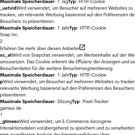
Maximale Speicherdauer
: 1 Tag
Typ
: HTTP-Cookie
_uetvid
Wird verwendet, um Besucher auf mehreren Websites zu
tracken, um relevante Werbung basierend auf den Präferenzen de
Besuchers zu präsentieren.
Maximale Speicherdauer
: 1 Jahr
Typ
: HTTP-Cookie
Snap Inc.
2
Erfahren Sie mehr über diesen Anbieter
sc_at
Wird von Snapchat verwendet, um Werbeinhalte auf der We
umzusetzen. Das Cookie erkennt die Effizienz der Anzeigen und s
Besucherdaten für die weitere Besuchersegmentierung.
Maximale Speicherdauer
: 1 Jahr
Typ
: HTTP-Cookie
p
Wird verwendet, um Besucher auf mehreren Websites zu tracke
relevante Werbung basierend auf den Präferenzen des Besuchers
präsentieren.
Maximale Speicherdauer
: Sitzung
Typ
: Pixel-Tracker
garnius.de
1
_gtmeec
Wird verwendet, um E-Commerce-bezogene
Interaktionsdaten vorübergehend zu speichern und zu verarbeiten
eine zuverlässige Analyse der Ereignisverfolgung über