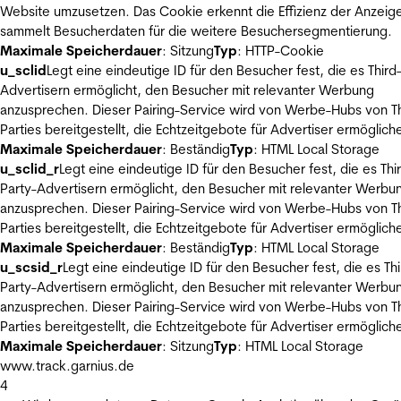
Website umzusetzen. Das Cookie erkennt die Effizienz der Anzeig
sammelt Besucherdaten für die weitere Besuchersegmentierung.
Maximale Speicherdauer
: Sitzung
Typ
: HTTP-Cookie
u_sclid
Legt eine eindeutige ID für den Besucher fest, die es Third
Advertisern ermöglicht, den Besucher mit relevanter Werbung
anzusprechen. Dieser Pairing-Service wird von Werbe-Hubs von Th
Parties bereitgestellt, die Echtzeitgebote für Advertiser ermöglich
Maximale Speicherdauer
: Beständig
Typ
: HTML Local Storage
u_sclid_r
Legt eine eindeutige ID für den Besucher fest, die es Thi
Party-Advertisern ermöglicht, den Besucher mit relevanter Werbu
anzusprechen. Dieser Pairing-Service wird von Werbe-Hubs von Th
Parties bereitgestellt, die Echtzeitgebote für Advertiser ermöglich
Maximale Speicherdauer
: Beständig
Typ
: HTML Local Storage
u_scsid_r
Legt eine eindeutige ID für den Besucher fest, die es Thi
Party-Advertisern ermöglicht, den Besucher mit relevanter Werbu
anzusprechen. Dieser Pairing-Service wird von Werbe-Hubs von Th
Parties bereitgestellt, die Echtzeitgebote für Advertiser ermöglich
Maximale Speicherdauer
: Sitzung
Typ
: HTML Local Storage
www.track.garnius.de
4