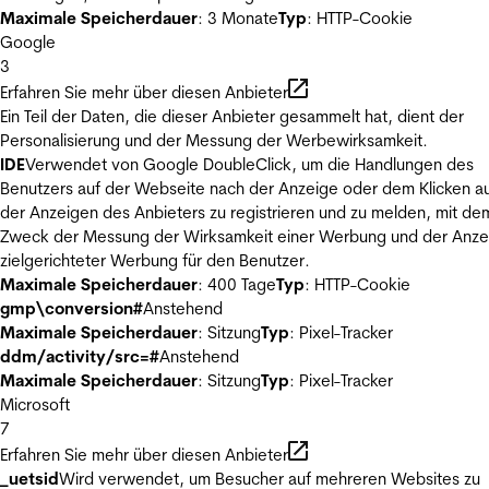
Maximale Speicherdauer
: 3 Monate
Typ
: HTTP-Cookie
Google
3
Erfahren Sie mehr über diesen Anbieter
Ein Teil der Daten, die dieser Anbieter gesammelt hat, dient der
Personalisierung und der Messung der Werbewirksamkeit.
IDE
Verwendet von Google DoubleClick, um die Handlungen des
Benutzers auf der Webseite nach der Anzeige oder dem Klicken au
der Anzeigen des Anbieters zu registrieren und zu melden, mit de
Zweck der Messung der Wirksamkeit einer Werbung und der Anze
zielgerichteter Werbung für den Benutzer.
Maximale Speicherdauer
: 400 Tage
Typ
: HTTP-Cookie
gmp\conversion#
Anstehend
Maximale Speicherdauer
: Sitzung
Typ
: Pixel-Tracker
ddm/activity/src=#
Anstehend
Maximale Speicherdauer
: Sitzung
Typ
: Pixel-Tracker
Microsoft
7
Erfahren Sie mehr über diesen Anbieter
_uetsid
Wird verwendet, um Besucher auf mehreren Websites zu