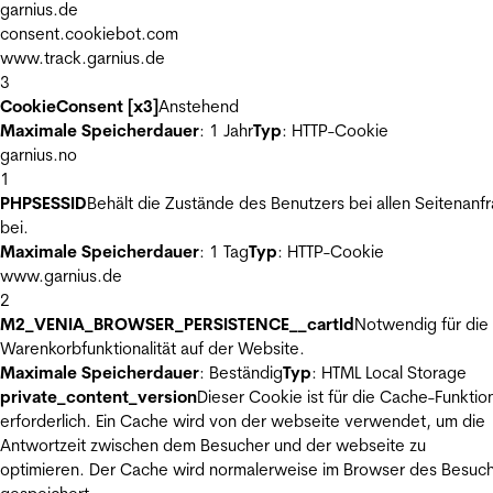
garnius.de
consent.cookiebot.com
www.track.garnius.de
3
CookieConsent [x3]
Anstehend
Maximale Speicherdauer
: 1 Jahr
Typ
: HTTP-Cookie
garnius.no
1
PHPSESSID
Behält die Zustände des Benutzers bei allen Seitenanf
bei.
Maximale Speicherdauer
: 1 Tag
Typ
: HTTP-Cookie
www.garnius.de
2
M2_VENIA_BROWSER_PERSISTENCE__cartId
Notwendig für die
Warenkorbfunktionalität auf der Website.
Maximale Speicherdauer
: Beständig
Typ
: HTML Local Storage
private_content_version
Dieser Cookie ist für die Cache-Funktio
erforderlich. Ein Cache wird von der webseite verwendet, um die
Antwortzeit zwischen dem Besucher und der webseite zu
optimieren. Der Cache wird normalerweise im Browser des Besuc