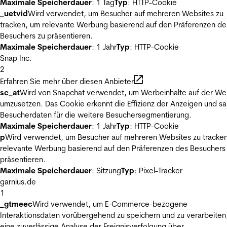
Maximale Speicherdauer
: 1 Tag
Typ
: HTTP-Cookie
_uetvid
Wird verwendet, um Besucher auf mehreren Websites zu
tracken, um relevante Werbung basierend auf den Präferenzen de
Besuchers zu präsentieren.
Maximale Speicherdauer
: 1 Jahr
Typ
: HTTP-Cookie
Snap Inc.
2
Erfahren Sie mehr über diesen Anbieter
sc_at
Wird von Snapchat verwendet, um Werbeinhalte auf der We
umzusetzen. Das Cookie erkennt die Effizienz der Anzeigen und s
Besucherdaten für die weitere Besuchersegmentierung.
Maximale Speicherdauer
: 1 Jahr
Typ
: HTTP-Cookie
p
Wird verwendet, um Besucher auf mehreren Websites zu tracke
relevante Werbung basierend auf den Präferenzen des Besuchers
präsentieren.
Maximale Speicherdauer
: Sitzung
Typ
: Pixel-Tracker
garnius.de
1
_gtmeec
Wird verwendet, um E-Commerce-bezogene
Interaktionsdaten vorübergehend zu speichern und zu verarbeiten
eine zuverlässige Analyse der Ereignisverfolgung über