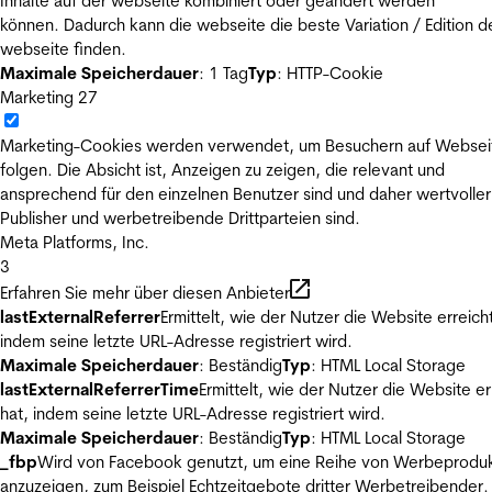
Inhalte auf der webseite kombiniert oder geändert werden
können. Dadurch kann die webseite die beste Variation / Edition d
webseite finden.
Maximale Speicherdauer
: 1 Tag
Typ
: HTTP-Cookie
Marketing
27
Marketing-Cookies werden verwendet, um Besuchern auf Websei
folgen. Die Absicht ist, Anzeigen zu zeigen, die relevant und
ansprechend für den einzelnen Benutzer sind und daher wertvoller
Publisher und werbetreibende Drittparteien sind.
Meta Platforms, Inc.
3
Erfahren Sie mehr über diesen Anbieter
lastExternalReferrer
Ermittelt, wie der Nutzer die Website erreicht
indem seine letzte URL-Adresse registriert wird.
Maximale Speicherdauer
: Beständig
Typ
: HTML Local Storage
lastExternalReferrerTime
Ermittelt, wie der Nutzer die Website er
hat, indem seine letzte URL-Adresse registriert wird.
Maximale Speicherdauer
: Beständig
Typ
: HTML Local Storage
_fbp
Wird von Facebook genutzt, um eine Reihe von Werbeprodu
anzuzeigen, zum Beispiel Echtzeitgebote dritter Werbetreibender.