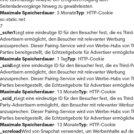
Seitenladevorgänge hinweg zu gewährleisten.
Maximale Speicherdauer
: 3 Monate
Typ
: HTTP-Cookie
sc-static.net
7
_schn1
Legt eine eindeutige ID für den Besucher fest, die es Third
Advertisern ermöglicht, den Besucher mit relevanter Werbung
anzusprechen. Dieser Pairing-Service wird von Werbe-Hubs von Th
Parties bereitgestellt, die Echtzeitgebote für Advertiser ermöglich
Maximale Speicherdauer
: 1 Tag
Typ
: HTTP-Cookie
_scid
Legt eine eindeutige ID für den Besucher fest, die es Third-P
Advertisern ermöglicht, den Besucher mit relevanter Werbung
anzusprechen. Dieser Pairing-Service wird von Werbe-Hubs von Th
Parties bereitgestellt, die Echtzeitgebote für Advertiser ermöglich
Maximale Speicherdauer
: 13 Monate
Typ
: HTTP-Cookie
_scid_r
Legt eine eindeutige ID für den Besucher fest, die es Third
Party-Advertisern ermöglicht, den Besucher mit relevanter Werbu
anzusprechen. Dieser Pairing-Service wird von Werbe-Hubs von Th
Parties bereitgestellt, die Echtzeitgebote für Advertiser ermöglich
Maximale Speicherdauer
: 13 Monate
Typ
: HTTP-Cookie
_screload
Wird von Snapchat verwendet, um Werbeinhalte auf de