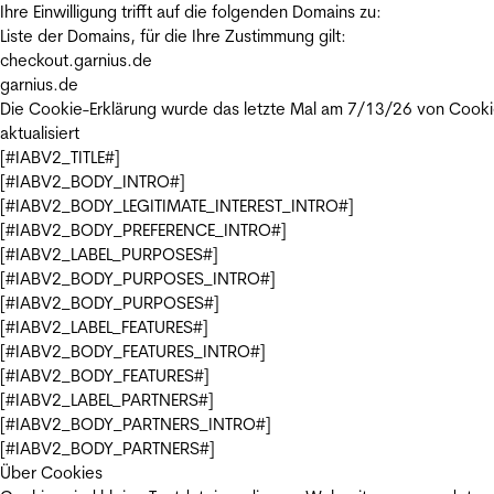
Ihre Einwilligung trifft auf die folgenden Domains zu:
Liste der Domains, für die Ihre Zustimmung gilt:
checkout.garnius.de
garnius.de
Die Cookie-Erklärung wurde das letzte Mal am 7/13/26 von
Cooki
aktualisiert
[#IABV2_TITLE#]
[#IABV2_BODY_INTRO#]
[#IABV2_BODY_LEGITIMATE_INTEREST_INTRO#]
[#IABV2_BODY_PREFERENCE_INTRO#]
[#IABV2_LABEL_PURPOSES#]
[#IABV2_BODY_PURPOSES_INTRO#]
[#IABV2_BODY_PURPOSES#]
[#IABV2_LABEL_FEATURES#]
[#IABV2_BODY_FEATURES_INTRO#]
[#IABV2_BODY_FEATURES#]
[#IABV2_LABEL_PARTNERS#]
[#IABV2_BODY_PARTNERS_INTRO#]
[#IABV2_BODY_PARTNERS#]
Über Cookies