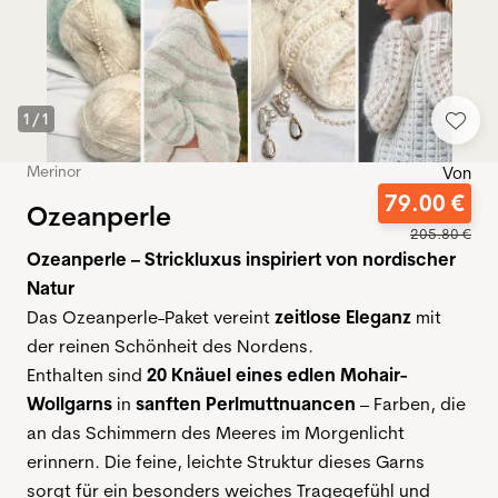
1
/
1
Merinor
Von
79
.
00
€
Ozeanperle
205
.
80
€
Ozeanperle – Strickluxus inspiriert von nordischer
Natur
Das Ozeanperle-Paket vereint
zeitlose Eleganz
mit
der reinen Schönheit des Nordens.
Enthalten sind
20 Knäuel eines edlen Mohair-
Wollgarns
in
sanften Perlmuttnuancen
– Farben, die
an das Schimmern des Meeres im Morgenlicht
erinnern. Die feine, leichte Struktur dieses Garns
sorgt für ein besonders weiches Tragegefühl und