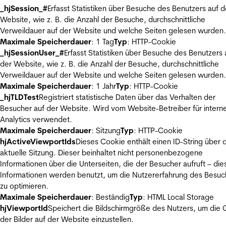
_hjSession_#
Erfasst Statistiken über Besuche des Benutzers auf d
Website, wie z. B. die Anzahl der Besuche, durchschnittliche
Verweildauer auf der Website und welche Seiten gelesen wurden.
Maximale Speicherdauer
: 1 Tag
Typ
: HTTP-Cookie
_hjSessionUser_#
Erfasst Statistiken über Besuche des Benutzers 
der Website, wie z. B. die Anzahl der Besuche, durchschnittliche
Verweildauer auf der Website und welche Seiten gelesen wurden.
Maximale Speicherdauer
: 1 Jahr
Typ
: HTTP-Cookie
_hjTLDTest
Registriert statistische Daten über das Verhalten der
Besucher auf der Website. Wird vom Website-Betreiber für intern
Analytics verwendet.
Maximale Speicherdauer
: Sitzung
Typ
: HTTP-Cookie
hjActiveViewportIds
Dieses Cookie enthält einen ID-String über 
aktuelle Sitzung. Dieser beinhaltet nicht personenbezogene
Informationen über die Unterseiten, die der Besucher aufruft – die
Informationen werden benutzt, um die Nutzererfahrung des Besuc
zu optimieren.
Maximale Speicherdauer
: Beständig
Typ
: HTML Local Storage
hjViewportId
Speichert die Bildschirmgröße des Nutzers, um die
der Bilder auf der Website einzustellen.