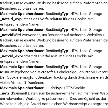
tracken, um relevante Werbung basierend auf den Präferenzen de
Besuchers zu präsentieren.
Maximale Speicherdauer
: Beständig
Typ
: HTML Local Storage
_uetsid_exp
Enthält das Verfallsdatum für das Cookie mit
entsprechendem Namen.
Maximale Speicherdauer
: Beständig
Typ
: HTML Local Storage
_uetvid
Wird verwendet, um Besucher auf mehreren Websites zu
tracken, um relevante Werbung basierend auf den Präferenzen de
Besuchers zu präsentieren.
Maximale Speicherdauer
: Beständig
Typ
: HTML Local Storage
_uetvid_exp
Enthält das Verfallsdatum für das Cookie mit
entsprechendem Namen.
Maximale Speicherdauer
: Beständig
Typ
: HTML Local Storage
MUID
Weitgehend von Microsoft als eindeutige Benutzer-ID verw
Der Cookie ermöglicht Benutzer-Tracking durch Synchronisieren de
vielen Microsoft-Domänen.
Maximale Speicherdauer
: 1 Jahr
Typ
: HTTP-Cookie
_uetsid
Sammelt Daten zum Besucherverhalten auf mehreren Webs
um relevantere Werbung zu präsentieren - Dies ermöglicht es der
Website auch, die Anzahl der gleichen Werbeanzeige zu begrenze