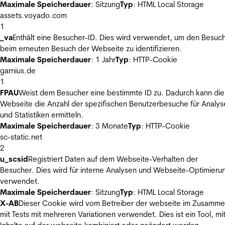
Maximale Speicherdauer
: Sitzung
Typ
: HTML Local Storage
assets.voyado.com
1
_va
Enthält eine Besucher-ID. Dies wird verwendet, um den Besuc
beim erneuten Besuch der Webseite zu identifizieren.
Maximale Speicherdauer
: 1 Jahr
Typ
: HTTP-Cookie
garnius.de
1
FPAU
Weist dem Besucher eine bestimmte ID zu. Dadurch kann die
Webseite die Anzahl der spezifischen Benutzerbesuche für Analys
und Statistiken ermitteln.
Maximale Speicherdauer
: 3 Monate
Typ
: HTTP-Cookie
sc-static.net
2
u_scsid
Registriert Daten auf dem Webseite-Verhalten der
Besucher. Dies wird für interne Analysen und Webseite-Optimieru
verwendet.
Maximale Speicherdauer
: Sitzung
Typ
: HTML Local Storage
X-AB
Dieser Cookie wird vom Betreiber der webseite im Zusamm
mit Tests mit mehreren Variationen verwendet. Dies ist ein Tool, m