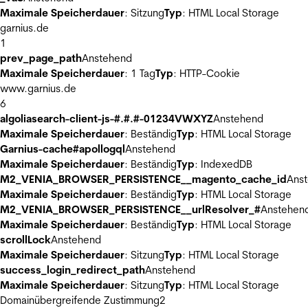
Maximale Speicherdauer
: Sitzung
Typ
: HTML Local Storage
garnius.de
1
prev_page_path
Anstehend
Maximale Speicherdauer
: 1 Tag
Typ
: HTTP-Cookie
www.garnius.de
6
algoliasearch-client-js-#.#.#-01234VWXYZ
Anstehend
Maximale Speicherdauer
: Beständig
Typ
: HTML Local Storage
Garnius-cache#apollogql
Anstehend
Maximale Speicherdauer
: Beständig
Typ
: IndexedDB
M2_VENIA_BROWSER_PERSISTENCE__magento_cache_id
Ans
Maximale Speicherdauer
: Beständig
Typ
: HTML Local Storage
M2_VENIA_BROWSER_PERSISTENCE__urlResolver_#
Anstehen
Maximale Speicherdauer
: Beständig
Typ
: HTML Local Storage
scrollLock
Anstehend
Maximale Speicherdauer
: Sitzung
Typ
: HTML Local Storage
success_login_redirect_path
Anstehend
Maximale Speicherdauer
: Sitzung
Typ
: HTML Local Storage
Domainübergreifende Zustimmung
2