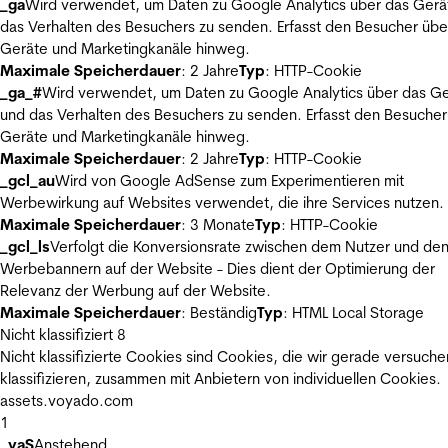
_ga
Wird verwendet, um Daten zu Google Analytics über das Gerä
das Verhalten des Besuchers zu senden. Erfasst den Besucher übe
Geräte und Marketingkanäle hinweg.
Maximale Speicherdauer
: 2 Jahre
Typ
: HTTP-Cookie
_ga_#
Wird verwendet, um Daten zu Google Analytics über das Ge
und das Verhalten des Besuchers zu senden. Erfasst den Besucher
Geräte und Marketingkanäle hinweg.
Maximale Speicherdauer
: 2 Jahre
Typ
: HTTP-Cookie
_gcl_au
Wird von Google AdSense zum Experimentieren mit
Werbewirkung auf Websites verwendet, die ihre Services nutzen.
Maximale Speicherdauer
: 3 Monate
Typ
: HTTP-Cookie
_gcl_ls
Verfolgt die Konversionsrate zwischen dem Nutzer und de
Werbebannern auf der Website - Dies dient der Optimierung der
Relevanz der Werbung auf der Website.
Maximale Speicherdauer
: Beständig
Typ
: HTML Local Storage
Nicht klassifiziert
8
Nicht klassifizierte Cookies sind Cookies, die wir gerade versuche
klassifizieren, zusammen mit Anbietern von individuellen Cookies.
assets.voyado.com
1
_vaS
Anstehend