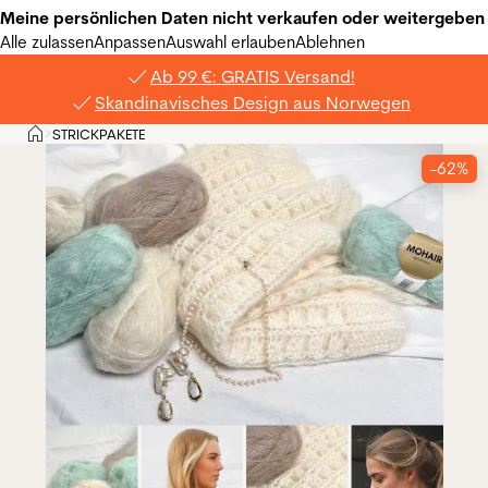
Meine persönlichen Daten nicht verkaufen oder weitergeben
Alle zulassen
Anpassen
Auswahl erlauben
Ablehnen
Ab 99 €: GRATIS Versand!
Skandinavisches Design aus Norwegen
Privat
STRICKPAKETE
>
-62%