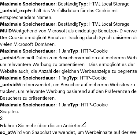
Maximale Speicherdauer
: Beständig
Typ
: HTML Local Storage
_uetvid_exp
Enthält das Verfallsdatum für das Cookie mit
entsprechendem Namen.
Maximale Speicherdauer
: Beständig
Typ
: HTML Local Storage
MUID
Weitgehend von Microsoft als eindeutige Benutzer-ID verw
Der Cookie ermöglicht Benutzer-Tracking durch Synchronisieren de
vielen Microsoft-Domänen.
Maximale Speicherdauer
: 1 Jahr
Typ
: HTTP-Cookie
_uetsid
Sammelt Daten zum Besucherverhalten auf mehreren Webs
um relevantere Werbung zu präsentieren - Dies ermöglicht es der
Website auch, die Anzahl der gleichen Werbeanzeige zu begrenze
Maximale Speicherdauer
: 1 Tag
Typ
: HTTP-Cookie
_uetvid
Wird verwendet, um Besucher auf mehreren Websites zu
tracken, um relevante Werbung basierend auf den Präferenzen de
Besuchers zu präsentieren.
Maximale Speicherdauer
: 1 Jahr
Typ
: HTTP-Cookie
Snap Inc.
2
Erfahren Sie mehr über diesen Anbieter
sc_at
Wird von Snapchat verwendet, um Werbeinhalte auf der We