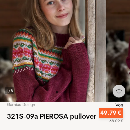
1
/
8
Garnius Design
Von
49
.
79
€
321S-09a PIEROSA pullover
68
.
09
€