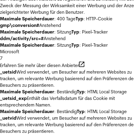
Zweck der Messung der Wirksamkeit einer Werbung und der Anze
zielgerichteter Werbung für den Benutzer.
Maximale Speicherdauer
: 400 Tage
Typ
: HTTP-Cookie
gmp\conversion#
Anstehend
Maximale Speicherdauer
: Sitzung
Typ
: Pixel-Tracker
ddm/activity/src=#
Anstehend
Maximale Speicherdauer
: Sitzung
Typ
: Pixel-Tracker
Microsoft
7
Erfahren Sie mehr über diesen Anbieter
_uetsid
Wird verwendet, um Besucher auf mehreren Websites zu
tracken, um relevante Werbung basierend auf den Präferenzen de
Besuchers zu präsentieren.
Maximale Speicherdauer
: Beständig
Typ
: HTML Local Storage
_uetsid_exp
Enthält das Verfallsdatum für das Cookie mit
entsprechendem Namen.
Maximale Speicherdauer
: Beständig
Typ
: HTML Local Storage
_uetvid
Wird verwendet, um Besucher auf mehreren Websites zu
tracken, um relevante Werbung basierend auf den Präferenzen de
Besuchers zu präsentieren.