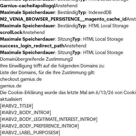
Garnius-cache#apollogql
Anstehend
Maximale Speicherdauer
: Beständig
Typ
: IndexedDB
M2_VENIA_BROWSER_PERSISTENCE__magento_cache_id
Ans
Maximale Speicherdauer
: Beständig
Typ
: HTML Local Storage
scrollLock
Anstehend
Maximale Speicherdauer
: Sitzung
Typ
: HTML Local Storage
success_login_redirect_path
Anstehend
Maximale Speicherdauer
: Sitzung
Typ
: HTML Local Storage
Domainübergreifende Zustimmung
2
Ihre Einwilligung trifft auf die folgenden Domains zu:
Liste der Domains, für die Ihre Zustimmung gilt:
checkout.garnius.de
garnius.de
Die Cookie-Erklärung wurde das letzte Mal am 6/13/26 von
Cooki
aktualisiert
[#IABV2_TITLE#]
[#IABV2_BODY_INTRO#]
[#IABV2_BODY_LEGITIMATE_INTEREST_INTRO#]
[#IABV2_BODY_PREFERENCE_INTRO#]
[#IABV2_LABEL_PURPOSES#]