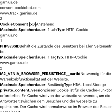
garnius.de
consent.cookiebot.com
www.track.garnius.de
3
CookieConsent [x3]
Anstehend
Maximale Speicherdauer
: 1 Jahr
Typ
: HTTP-Cookie
garnius.no
1
PHPSESSID
Behält die Zustände des Benutzers bei allen Seitenanf
bei.
Maximale Speicherdauer
: 1 Tag
Typ
: HTTP-Cookie
www.garnius.de
2
M2_VENIA_BROWSER_PERSISTENCE__cartId
Notwendig für die
Warenkorbfunktionalität auf der Website.
Maximale Speicherdauer
: Beständig
Typ
: HTML Local Storage
private_content_version
Dieser Cookie ist für die Cache-Funktio
erforderlich. Ein Cache wird von der webseite verwendet, um die
Antwortzeit zwischen dem Besucher und der webseite zu
optimieren. Der Cache wird normalerweise im Browser des Besuc