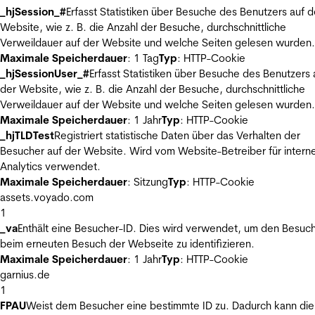
_hjSession_#
Erfasst Statistiken über Besuche des Benutzers auf d
Website, wie z. B. die Anzahl der Besuche, durchschnittliche
Verweildauer auf der Website und welche Seiten gelesen wurden.
Maximale Speicherdauer
: 1 Tag
Typ
: HTTP-Cookie
_hjSessionUser_#
Erfasst Statistiken über Besuche des Benutzers 
der Website, wie z. B. die Anzahl der Besuche, durchschnittliche
Verweildauer auf der Website und welche Seiten gelesen wurden.
Maximale Speicherdauer
: 1 Jahr
Typ
: HTTP-Cookie
_hjTLDTest
Registriert statistische Daten über das Verhalten der
Besucher auf der Website. Wird vom Website-Betreiber für intern
Analytics verwendet.
Maximale Speicherdauer
: Sitzung
Typ
: HTTP-Cookie
assets.voyado.com
1
_va
Enthält eine Besucher-ID. Dies wird verwendet, um den Besuc
beim erneuten Besuch der Webseite zu identifizieren.
Maximale Speicherdauer
: 1 Jahr
Typ
: HTTP-Cookie
garnius.de
1
FPAU
Weist dem Besucher eine bestimmte ID zu. Dadurch kann die