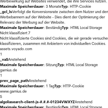
Werbewirkung auf Websites verwendet, die ihre Services nutzen.
Maximale Speicherdauer
: 3 Monate
Typ
: HTTP-Cookie
_gcl_ls
Verfolgt die Konversionsrate zwischen dem Nutzer und de
Werbebannern auf der Website - Dies dient der Optimierung der
Relevanz der Werbung auf der Website.
Maximale Speicherdauer
: Beständig
Typ
: HTML Local Storage
Nicht klassifiziert
7
Nicht klassifizierte Cookies sind Cookies, die wir gerade versuche
klassifizieren, zusammen mit Anbietern von individuellen Cookies.
assets.voyado.com
1
_vaS
Anstehend
Maximale Speicherdauer
: Sitzung
Typ
: HTML Local Storage
garnius.de
1
prev_page_path
Anstehend
Maximale Speicherdauer
: 1 Tag
Typ
: HTTP-Cookie
www.garnius.de
5
algoliasearch-client-js-#.#.#-01234VWXYZ
Anstehend
Maximale Speicherdauer
: Beständig
Typ
: HTML Local Storage