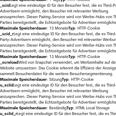
_scid
Legt eine eindeutige ID für den Besucher fest, die es Third-P
Advertisern ermöglicht, den Besucher mit relevanter Werbung
anzusprechen. Dieser Pairing-Service wird von Werbe-Hubs von Th
Parties bereitgestellt, die Echtzeitgebote für Advertiser ermöglich
Maximale Speicherdauer
: 13 Monate
Typ
: HTTP-Cookie
_scid_r
Legt eine eindeutige ID für den Besucher fest, die es Third
Party-Advertisern ermöglicht, den Besucher mit relevanter Werbu
anzusprechen. Dieser Pairing-Service wird von Werbe-Hubs von Th
Parties bereitgestellt, die Echtzeitgebote für Advertiser ermöglich
Maximale Speicherdauer
: 13 Monate
Typ
: HTTP-Cookie
_screload
Wird von Snapchat verwendet, um Werbeinhalte auf de
Website umzusetzen. Das Cookie erkennt die Effizienz der Anzeig
sammelt Besucherdaten für die weitere Besuchersegmentierung.
Maximale Speicherdauer
: Sitzung
Typ
: HTTP-Cookie
u_sclid
Legt eine eindeutige ID für den Besucher fest, die es Third
Advertisern ermöglicht, den Besucher mit relevanter Werbung
anzusprechen. Dieser Pairing-Service wird von Werbe-Hubs von Th
Parties bereitgestellt, die Echtzeitgebote für Advertiser ermöglich
Maximale Speicherdauer
: Beständig
Typ
: HTML Local Storage
u_sclid_r
Legt eine eindeutige ID für den Besucher fest, die es Thi