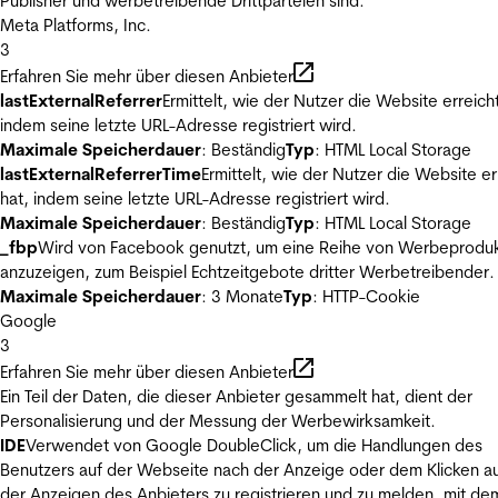
Publisher und werbetreibende Drittparteien sind.
Meta Platforms, Inc.
3
Erfahren Sie mehr über diesen Anbieter
lastExternalReferrer
Ermittelt, wie der Nutzer die Website erreicht
indem seine letzte URL-Adresse registriert wird.
Maximale Speicherdauer
: Beständig
Typ
: HTML Local Storage
lastExternalReferrerTime
Ermittelt, wie der Nutzer die Website er
hat, indem seine letzte URL-Adresse registriert wird.
Maximale Speicherdauer
: Beständig
Typ
: HTML Local Storage
_fbp
Wird von Facebook genutzt, um eine Reihe von Werbeprodu
anzuzeigen, zum Beispiel Echtzeitgebote dritter Werbetreibender.
Maximale Speicherdauer
: 3 Monate
Typ
: HTTP-Cookie
Google
3
Erfahren Sie mehr über diesen Anbieter
Ein Teil der Daten, die dieser Anbieter gesammelt hat, dient der
Personalisierung und der Messung der Werbewirksamkeit.
IDE
Verwendet von Google DoubleClick, um die Handlungen des
Benutzers auf der Webseite nach der Anzeige oder dem Klicken au
der Anzeigen des Anbieters zu registrieren und zu melden, mit de