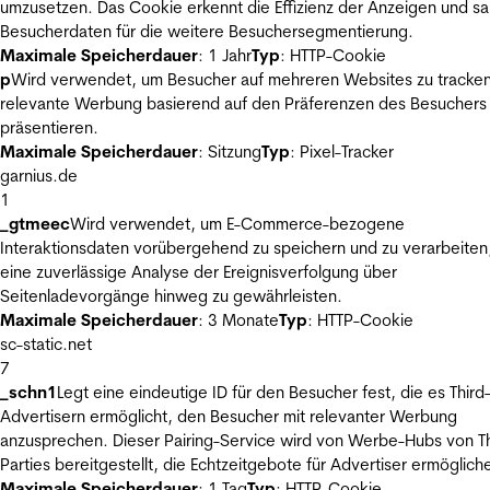
umzusetzen. Das Cookie erkennt die Effizienz der Anzeigen und s
Besucherdaten für die weitere Besuchersegmentierung.
Maximale Speicherdauer
: 1 Jahr
Typ
: HTTP-Cookie
p
Wird verwendet, um Besucher auf mehreren Websites zu tracke
relevante Werbung basierend auf den Präferenzen des Besuchers
präsentieren.
Maximale Speicherdauer
: Sitzung
Typ
: Pixel-Tracker
garnius.de
1
_gtmeec
Wird verwendet, um E-Commerce-bezogene
Interaktionsdaten vorübergehend zu speichern und zu verarbeiten
eine zuverlässige Analyse der Ereignisverfolgung über
Seitenladevorgänge hinweg zu gewährleisten.
Maximale Speicherdauer
: 3 Monate
Typ
: HTTP-Cookie
sc-static.net
7
_schn1
Legt eine eindeutige ID für den Besucher fest, die es Third
Advertisern ermöglicht, den Besucher mit relevanter Werbung
anzusprechen. Dieser Pairing-Service wird von Werbe-Hubs von Th
Parties bereitgestellt, die Echtzeitgebote für Advertiser ermöglich
Maximale Speicherdauer
: 1 Tag
Typ
: HTTP-Cookie