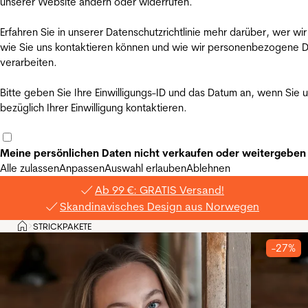
unserer Website ändern oder widerrufen.
Erfahren Sie in unserer Datenschutzrichtlinie mehr darüber, wer wir
wie Sie uns kontaktieren können und wie wir personenbezogene 
verarbeiten.
Bitte geben Sie Ihre Einwilligungs-ID und das Datum an, wenn Sie 
bezüglich Ihrer Einwilligung kontaktieren.
Meine persönlichen Daten nicht verkaufen oder weitergeben
Alle zulassen
Anpassen
Auswahl erlauben
Ablehnen
Ab 99 €: GRATIS Versand!
Skandinavisches Design aus Norwegen
Privat
STRICKPAKETE
>
-27%