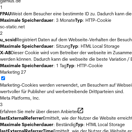
garnius.de
1
FPAU
Weist dem Besucher eine bestimmte ID zu. Dadurch kann die 
Maximale Speicherdauer
: 3 Monate
Typ
: HTTP-Cookie
sc-static.net
2
u_scsid
Registriert Daten auf dem Webseite-Verhalten der Besuch
Maximale Speicherdauer
: Sitzung
Typ
: HTML Local Storage
X-AB
Dieser Cookie wird vom Betreiber der webseite im Zusammenh
werden können. Dadurch kann die webseite die beste Variation / E
Maximale Speicherdauer
: 1 Tag
Typ
: HTTP-Cookie
Marketing
27
Marketing-Cookies werden verwendet, um Besuchern auf Webseiten 
wertvoller für Publisher und werbetreibende Drittparteien sind.
Meta Platforms, Inc.
3
Erfahren Sie mehr über diesen Anbieter
lastExternalReferrer
Ermittelt, wie der Nutzer die Website erreich
Maximale Speicherdauer
: Beständig
Typ
: HTML Local Storage
lastExternalReferrerTime
Ermittelt, wie der Nutzer die Website er