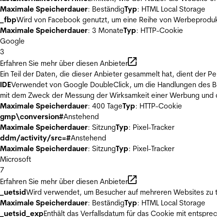
Maximale Speicherdauer
: Beständig
Typ
: HTML Local Storage
_fbp
Wird von Facebook genutzt, um eine Reihe von Werbeprodukt
Maximale Speicherdauer
: 3 Monate
Typ
: HTTP-Cookie
Google
3
Erfahren Sie mehr über diesen Anbieter
Ein Teil der Daten, die dieser Anbieter gesammelt hat, dient der
IDE
Verwendet von Google DoubleClick, um die Handlungen des Ben
mit dem Zweck der Messung der Wirksamkeit einer Werbung und de
Maximale Speicherdauer
: 400 Tage
Typ
: HTTP-Cookie
gmp\conversion#
Anstehend
Maximale Speicherdauer
: Sitzung
Typ
: Pixel-Tracker
ddm/activity/src=#
Anstehend
Maximale Speicherdauer
: Sitzung
Typ
: Pixel-Tracker
Microsoft
7
Erfahren Sie mehr über diesen Anbieter
_uetsid
Wird verwendet, um Besucher auf mehreren Websites zu t
Maximale Speicherdauer
: Beständig
Typ
: HTML Local Storage
_uetsid_exp
Enthält das Verfallsdatum für das Cookie mit entsp