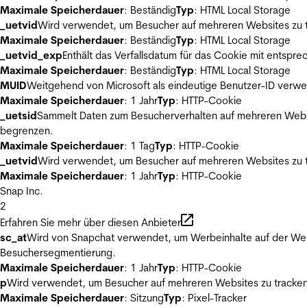
Maximale Speicherdauer
: Beständig
Typ
: HTML Local Storage
_uetvid
Wird verwendet, um Besucher auf mehreren Websites zu t
Maximale Speicherdauer
: Beständig
Typ
: HTML Local Storage
_uetvid_exp
Enthält das Verfallsdatum für das Cookie mit entsp
Maximale Speicherdauer
: Beständig
Typ
: HTML Local Storage
MUID
Weitgehend von Microsoft als eindeutige Benutzer-ID verwen
Maximale Speicherdauer
: 1 Jahr
Typ
: HTTP-Cookie
_uetsid
Sammelt Daten zum Besucherverhalten auf mehreren Websit
begrenzen.
Maximale Speicherdauer
: 1 Tag
Typ
: HTTP-Cookie
_uetvid
Wird verwendet, um Besucher auf mehreren Websites zu t
Maximale Speicherdauer
: 1 Jahr
Typ
: HTTP-Cookie
Snap Inc.
2
Erfahren Sie mehr über diesen Anbieter
sc_at
Wird von Snapchat verwendet, um Werbeinhalte auf der Webs
Besuchersegmentierung.
Maximale Speicherdauer
: 1 Jahr
Typ
: HTTP-Cookie
p
Wird verwendet, um Besucher auf mehreren Websites zu tracken
Maximale Speicherdauer
: Sitzung
Typ
: Pixel-Tracker