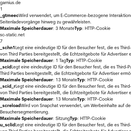
garnius.de
1
_gtmeec
Wird verwendet, um E-Commerce-bezogene Interaktionsda
Seitenladevorgänge hinweg zu gewährleisten.
Maximale Speicherdauer
: 3 Monate
Typ
: HTTP-Cookie
sc-static.net
7
_schn1
Legt eine eindeutige ID für den Besucher fest, die es Thi
von Third Parties bereitgestellt, die Echtzeitgebote für Advertiser
Maximale Speicherdauer
: 1 Tag
Typ
: HTTP-Cookie
_scid
Legt eine eindeutige ID für den Besucher fest, die es Thir
Third Parties bereitgestellt, die Echtzeitgebote für Advertiser ermö
Maximale Speicherdauer
: 13 Monate
Typ
: HTTP-Cookie
_scid_r
Legt eine eindeutige ID für den Besucher fest, die es Th
von Third Parties bereitgestellt, die Echtzeitgebote für Advertiser
Maximale Speicherdauer
: 13 Monate
Typ
: HTTP-Cookie
_screload
Wird von Snapchat verwendet, um Werbeinhalte auf der
Besuchersegmentierung.
Maximale Speicherdauer
: Sitzung
Typ
: HTTP-Cookie
u_sclid
Legt eine eindeutige ID für den Besucher fest, die es Thi