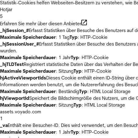
Statistik-Cookies helfen Webseiten-Besitzern zu verstehen, wie
Hotjar
5
Erfahren Sie mehr über diesen Anbieter
_hjSession_#
Erfasst Statistiken über Besuche des Benutzers auf 
Maximale Speicherdauer
: 1 Tag
Typ
: HTTP-Cookie
_hjSessionUser_#
Erfasst Statistiken über Besuche des Benutzers
wurden.
Maximale Speicherdauer
: 1 Jahr
Typ
: HTTP-Cookie
_hjTLDTest
Registriert statistische Daten über das Verhalten der 
Maximale Speicherdauer
: Sitzung
Typ
: HTTP-Cookie
hjActiveViewportIds
Dieses Cookie enthält einen ID-String über 
Informationen werden benutzt, um die Nutzererfahrung des Besuch
Maximale Speicherdauer
: Beständig
Typ
: HTML Local Storage
hjViewportId
Speichert die Bildschirmgröße des Nutzers, um die G
Maximale Speicherdauer
: Sitzung
Typ
: HTML Local Storage
assets.voyado.com
1
_va
Enthält eine Besucher-ID. Dies wird verwendet, um den Besuch
Maximale Speicherdauer
: 1 Jahr
Typ
: HTTP-Cookie