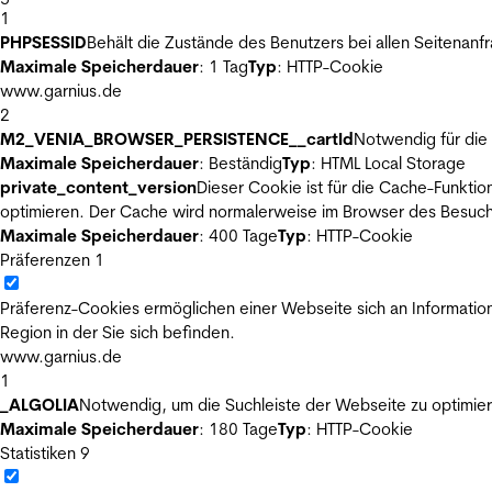
1
PHPSESSID
Behält die Zustände des Benutzers bei allen Seitenanf
Maximale Speicherdauer
: 1 Tag
Typ
: HTTP-Cookie
www.garnius.de
2
M2_VENIA_BROWSER_PERSISTENCE__cartId
Notwendig für die 
Maximale Speicherdauer
: Beständig
Typ
: HTML Local Storage
private_content_version
Dieser Cookie ist für die Cache-Funkti
optimieren. Der Cache wird normalerweise im Browser des Besuch
Maximale Speicherdauer
: 400 Tage
Typ
: HTTP-Cookie
Präferenzen
1
Präferenz-Cookies ermöglichen einer Webseite sich an Informatione
Region in der Sie sich befinden.
www.garnius.de
1
_ALGOLIA
Notwendig, um die Suchleiste der Webseite zu optimier
Maximale Speicherdauer
: 180 Tage
Typ
: HTTP-Cookie
Statistiken
9