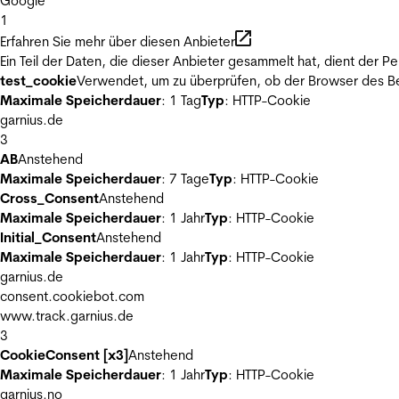
Google
1
Erfahren Sie mehr über diesen Anbieter
Ein Teil der Daten, die dieser Anbieter gesammelt hat, dient der
test_cookie
Verwendet, um zu überprüfen, ob der Browser des Be
Maximale Speicherdauer
: 1 Tag
Typ
: HTTP-Cookie
garnius.de
3
AB
Anstehend
Maximale Speicherdauer
: 7 Tage
Typ
: HTTP-Cookie
Cross_Consent
Anstehend
Maximale Speicherdauer
: 1 Jahr
Typ
: HTTP-Cookie
Initial_Consent
Anstehend
Maximale Speicherdauer
: 1 Jahr
Typ
: HTTP-Cookie
garnius.de
consent.cookiebot.com
www.track.garnius.de
3
CookieConsent [x3]
Anstehend
Maximale Speicherdauer
: 1 Jahr
Typ
: HTTP-Cookie
garnius.no