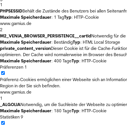
1
PHPSESSID
Behält die Zustände des Benutzers bei allen Seitenanf
Maximale Speicherdauer
: 1 Tag
Typ
: HTTP-Cookie
www.garnius.de
2
M2_VENIA_BROWSER_PERSISTENCE__cartId
Notwendig für die 
Maximale Speicherdauer
: Beständig
Typ
: HTML Local Storage
private_content_version
Dieser Cookie ist für die Cache-Funkti
optimieren. Der Cache wird normalerweise im Browser des Besuch
Maximale Speicherdauer
: 400 Tage
Typ
: HTTP-Cookie
Präferenzen
1
Präferenz-Cookies ermöglichen einer Webseite sich an Informatione
Region in der Sie sich befinden.
www.garnius.de
1
_ALGOLIA
Notwendig, um die Suchleiste der Webseite zu optimier
Maximale Speicherdauer
: 180 Tage
Typ
: HTTP-Cookie
Statistiken
9