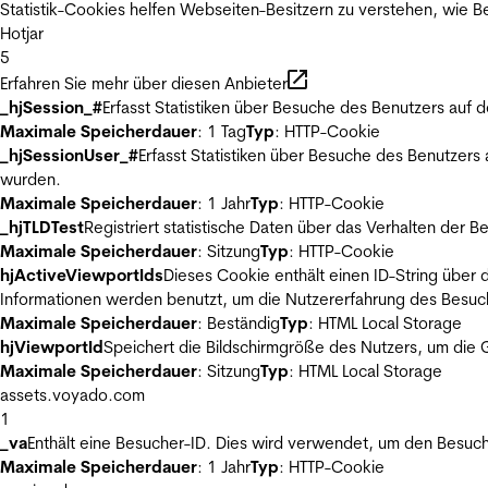
Statistik-Cookies helfen Webseiten-Besitzern zu verstehen, wie
Hotjar
5
Erfahren Sie mehr über diesen Anbieter
_hjSession_#
Erfasst Statistiken über Besuche des Benutzers auf 
Maximale Speicherdauer
: 1 Tag
Typ
: HTTP-Cookie
_hjSessionUser_#
Erfasst Statistiken über Besuche des Benutzers
wurden.
Maximale Speicherdauer
: 1 Jahr
Typ
: HTTP-Cookie
_hjTLDTest
Registriert statistische Daten über das Verhalten der 
Maximale Speicherdauer
: Sitzung
Typ
: HTTP-Cookie
hjActiveViewportIds
Dieses Cookie enthält einen ID-String über 
Informationen werden benutzt, um die Nutzererfahrung des Besuch
Maximale Speicherdauer
: Beständig
Typ
: HTML Local Storage
hjViewportId
Speichert die Bildschirmgröße des Nutzers, um die G
Maximale Speicherdauer
: Sitzung
Typ
: HTML Local Storage
assets.voyado.com
1
_va
Enthält eine Besucher-ID. Dies wird verwendet, um den Besuch
Maximale Speicherdauer
: 1 Jahr
Typ
: HTTP-Cookie