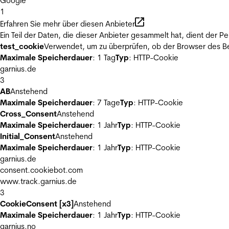
Google
1
Erfahren Sie mehr über diesen Anbieter
Ein Teil der Daten, die dieser Anbieter gesammelt hat, dient der
test_cookie
Verwendet, um zu überprüfen, ob der Browser des Be
Maximale Speicherdauer
: 1 Tag
Typ
: HTTP-Cookie
garnius.de
3
AB
Anstehend
Maximale Speicherdauer
: 7 Tage
Typ
: HTTP-Cookie
Cross_Consent
Anstehend
Maximale Speicherdauer
: 1 Jahr
Typ
: HTTP-Cookie
Initial_Consent
Anstehend
Maximale Speicherdauer
: 1 Jahr
Typ
: HTTP-Cookie
garnius.de
consent.cookiebot.com
www.track.garnius.de
3
CookieConsent [x3]
Anstehend
Maximale Speicherdauer
: 1 Jahr
Typ
: HTTP-Cookie
garnius.no