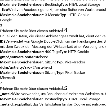
Maximale Speicherdauer
: Beständig
Typ
: HTML Local Storage
_fbp
Wird von Facebook genutzt, um eine Reihe von Werbeprodukt
Maximale Speicherdauer
: 3 Monate
Typ
: HTTP-Cookie
Google
3
Erfahren Sie mehr über diesen Anbieter
Ein Teil der Daten, die dieser Anbieter gesammelt hat, dient der
IDE
Verwendet von Google DoubleClick, um die Handlungen des Ben
mit dem Zweck der Messung der Wirksamkeit einer Werbung und de
Maximale Speicherdauer
: 400 Tage
Typ
: HTTP-Cookie
gmp\conversion#
Anstehend
Maximale Speicherdauer
: Sitzung
Typ
: Pixel-Tracker
ddm/activity/src=#
Anstehend
Maximale Speicherdauer
: Sitzung
Typ
: Pixel-Tracker
Microsoft
7
Erfahren Sie mehr über diesen Anbieter
_uetsid
Wird verwendet, um Besucher auf mehreren Websites zu t
Maximale Speicherdauer
: Beständig
Typ
: HTML Local Storage
_uetsid_exp
Enthält das Verfallsdatum für das Cookie mit entsp