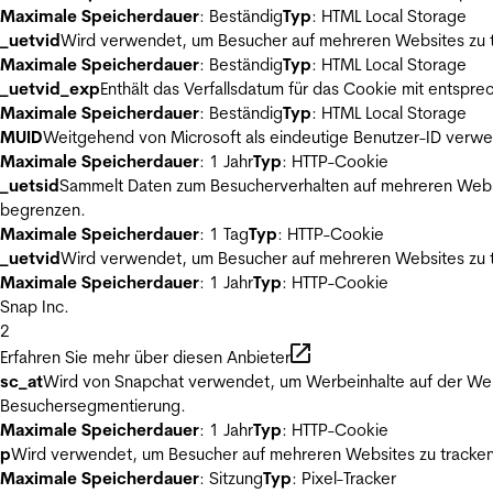
Maximale Speicherdauer
: Beständig
Typ
: HTML Local Storage
_uetvid
Wird verwendet, um Besucher auf mehreren Websites zu t
Maximale Speicherdauer
: Beständig
Typ
: HTML Local Storage
_uetvid_exp
Enthält das Verfallsdatum für das Cookie mit entsp
Maximale Speicherdauer
: Beständig
Typ
: HTML Local Storage
MUID
Weitgehend von Microsoft als eindeutige Benutzer-ID verwen
Maximale Speicherdauer
: 1 Jahr
Typ
: HTTP-Cookie
_uetsid
Sammelt Daten zum Besucherverhalten auf mehreren Websit
begrenzen.
Maximale Speicherdauer
: 1 Tag
Typ
: HTTP-Cookie
_uetvid
Wird verwendet, um Besucher auf mehreren Websites zu t
Maximale Speicherdauer
: 1 Jahr
Typ
: HTTP-Cookie
Snap Inc.
2
Erfahren Sie mehr über diesen Anbieter
sc_at
Wird von Snapchat verwendet, um Werbeinhalte auf der Webs
Besuchersegmentierung.
Maximale Speicherdauer
: 1 Jahr
Typ
: HTTP-Cookie
p
Wird verwendet, um Besucher auf mehreren Websites zu tracken
Maximale Speicherdauer
: Sitzung
Typ
: Pixel-Tracker