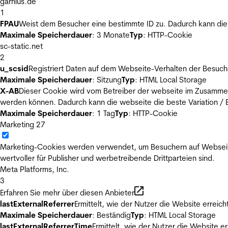
garnius.de
1
FPAU
Weist dem Besucher eine bestimmte ID zu. Dadurch kann die 
Maximale Speicherdauer
: 3 Monate
Typ
: HTTP-Cookie
sc-static.net
2
u_scsid
Registriert Daten auf dem Webseite-Verhalten der Besuch
Maximale Speicherdauer
: Sitzung
Typ
: HTML Local Storage
X-AB
Dieser Cookie wird vom Betreiber der webseite im Zusammenh
werden können. Dadurch kann die webseite die beste Variation / E
Maximale Speicherdauer
: 1 Tag
Typ
: HTTP-Cookie
Marketing
27
Marketing-Cookies werden verwendet, um Besuchern auf Webseiten 
wertvoller für Publisher und werbetreibende Drittparteien sind.
Meta Platforms, Inc.
3
Erfahren Sie mehr über diesen Anbieter
lastExternalReferrer
Ermittelt, wie der Nutzer die Website erreich
Maximale Speicherdauer
: Beständig
Typ
: HTML Local Storage
lastExternalReferrerTime
Ermittelt, wie der Nutzer die Website er