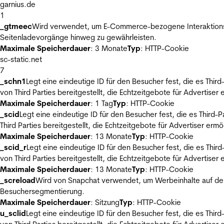
garnius.de
1
_gtmeec
Wird verwendet, um E-Commerce-bezogene Interaktionsda
Seitenladevorgänge hinweg zu gewährleisten.
Maximale Speicherdauer
: 3 Monate
Typ
: HTTP-Cookie
sc-static.net
7
_schn1
Legt eine eindeutige ID für den Besucher fest, die es Thi
von Third Parties bereitgestellt, die Echtzeitgebote für Advertiser
Maximale Speicherdauer
: 1 Tag
Typ
: HTTP-Cookie
_scid
Legt eine eindeutige ID für den Besucher fest, die es Thir
Third Parties bereitgestellt, die Echtzeitgebote für Advertiser ermö
Maximale Speicherdauer
: 13 Monate
Typ
: HTTP-Cookie
_scid_r
Legt eine eindeutige ID für den Besucher fest, die es Th
von Third Parties bereitgestellt, die Echtzeitgebote für Advertiser
Maximale Speicherdauer
: 13 Monate
Typ
: HTTP-Cookie
_screload
Wird von Snapchat verwendet, um Werbeinhalte auf der
Besuchersegmentierung.
Maximale Speicherdauer
: Sitzung
Typ
: HTTP-Cookie
u_sclid
Legt eine eindeutige ID für den Besucher fest, die es Thi