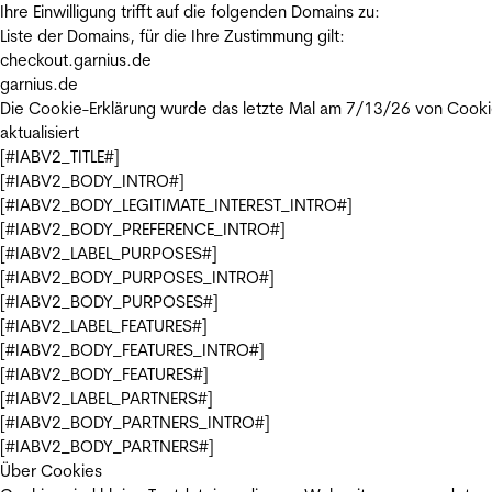
Ihre Einwilligung trifft auf die folgenden Domains zu:
Liste der Domains, für die Ihre Zustimmung gilt:
checkout.garnius.de
garnius.de
Die Cookie-Erklärung wurde das letzte Mal am 7/13/26 von
Cooki
aktualisiert
[#IABV2_TITLE#]
[#IABV2_BODY_INTRO#]
[#IABV2_BODY_LEGITIMATE_INTEREST_INTRO#]
[#IABV2_BODY_PREFERENCE_INTRO#]
[#IABV2_LABEL_PURPOSES#]
[#IABV2_BODY_PURPOSES_INTRO#]
[#IABV2_BODY_PURPOSES#]
[#IABV2_LABEL_FEATURES#]
[#IABV2_BODY_FEATURES_INTRO#]
[#IABV2_BODY_FEATURES#]
[#IABV2_LABEL_PARTNERS#]
[#IABV2_BODY_PARTNERS_INTRO#]
[#IABV2_BODY_PARTNERS#]
Über Cookies