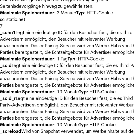
Seitenladevorgänge hinweg zu gewährleisten.
Maximale Speicherdauer
: 3 Monate
Typ
: HTTP-Cookie
sc-static.net
7
_schn1
Legt eine eindeutige ID für den Besucher fest, die es Third
Advertisern ermöglicht, den Besucher mit relevanter Werbung
anzusprechen. Dieser Pairing-Service wird von Werbe-Hubs von Th
Parties bereitgestellt, die Echtzeitgebote für Advertiser ermöglich
Maximale Speicherdauer
: 1 Tag
Typ
: HTTP-Cookie
_scid
Legt eine eindeutige ID für den Besucher fest, die es Third-P
Advertisern ermöglicht, den Besucher mit relevanter Werbung
anzusprechen. Dieser Pairing-Service wird von Werbe-Hubs von Th
Parties bereitgestellt, die Echtzeitgebote für Advertiser ermöglich
Maximale Speicherdauer
: 13 Monate
Typ
: HTTP-Cookie
_scid_r
Legt eine eindeutige ID für den Besucher fest, die es Third
Party-Advertisern ermöglicht, den Besucher mit relevanter Werbu
anzusprechen. Dieser Pairing-Service wird von Werbe-Hubs von Th
Parties bereitgestellt, die Echtzeitgebote für Advertiser ermöglich
Maximale Speicherdauer
: 13 Monate
Typ
: HTTP-Cookie
_screload
Wird von Snapchat verwendet, um Werbeinhalte auf de