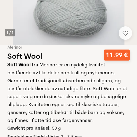
1
/
1
Merinor
11
.
99
€
Soft Wool
Soft Wool
fra Merinor er en nydelig kvalitet
bestående av like deler norsk ull og myk merino.
Garnet er et tradisjonelt absorberende ullgarn, og
består utelukkende av naturlige fibre. Soft Wool er et
supert valg om du ønsker ekstra myke og behagelige
ullplagg. Kvaliteten egner seg til klassiske topper,
gensere, kofter og tilbehør til både barn og voksne,
og finnes i flotte tidløse fargenyanser.
Gewicht pro Knäuel:
50 g
Empfohlene Nadelstärke:
3 - 3,5 mm