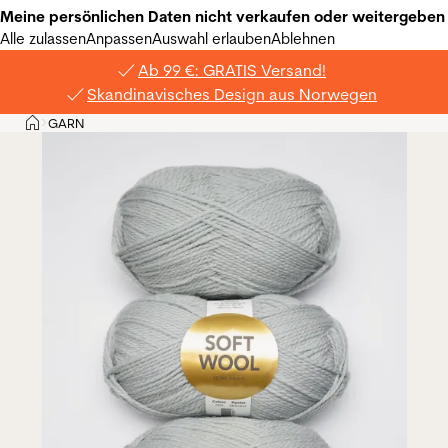
Meine persönlichen Daten nicht verkaufen oder weitergeben
Alle zulassen
Anpassen
Auswahl erlauben
Ablehnen
Ab 99 €: GRATIS Versand!
Skandinavisches Design aus Norwegen
Privat
GARN
>