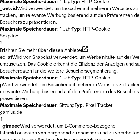
Maximale Speicherdauer
: 1 Tag
Typ
: HTTP-Cookie
_uetvid
Wird verwendet, um Besucher auf mehreren Websites zu
tracken, um relevante Werbung basierend auf den Präferenzen de
Besuchers zu präsentieren.
Maximale Speicherdauer
: 1 Jahr
Typ
: HTTP-Cookie
Snap Inc.
2
Erfahren Sie mehr über diesen Anbieter
sc_at
Wird von Snapchat verwendet, um Werbeinhalte auf der We
umzusetzen. Das Cookie erkennt die Effizienz der Anzeigen und s
Besucherdaten für die weitere Besuchersegmentierung.
Maximale Speicherdauer
: 1 Jahr
Typ
: HTTP-Cookie
p
Wird verwendet, um Besucher auf mehreren Websites zu tracke
relevante Werbung basierend auf den Präferenzen des Besuchers
präsentieren.
Maximale Speicherdauer
: Sitzung
Typ
: Pixel-Tracker
garnius.de
1
_gtmeec
Wird verwendet, um E-Commerce-bezogene
Interaktionsdaten vorübergehend zu speichern und zu verarbeiten
eine zuverlässige Analyse der Ereignisverfolgung über