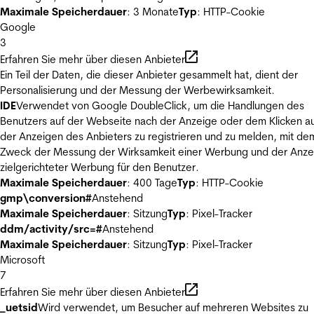
Maximale Speicherdauer
: 3 Monate
Typ
: HTTP-Cookie
Google
3
Erfahren Sie mehr über diesen Anbieter
Ein Teil der Daten, die dieser Anbieter gesammelt hat, dient der
Personalisierung und der Messung der Werbewirksamkeit.
IDE
Verwendet von Google DoubleClick, um die Handlungen des
Benutzers auf der Webseite nach der Anzeige oder dem Klicken au
der Anzeigen des Anbieters zu registrieren und zu melden, mit de
Zweck der Messung der Wirksamkeit einer Werbung und der Anze
zielgerichteter Werbung für den Benutzer.
Maximale Speicherdauer
: 400 Tage
Typ
: HTTP-Cookie
gmp\conversion#
Anstehend
Maximale Speicherdauer
: Sitzung
Typ
: Pixel-Tracker
ddm/activity/src=#
Anstehend
Maximale Speicherdauer
: Sitzung
Typ
: Pixel-Tracker
Microsoft
7
Erfahren Sie mehr über diesen Anbieter
_uetsid
Wird verwendet, um Besucher auf mehreren Websites zu