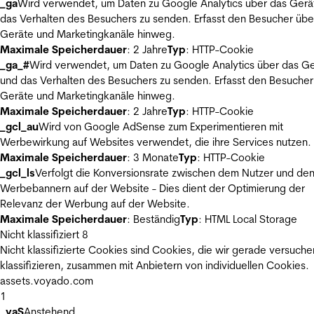
_ga
Wird verwendet, um Daten zu Google Analytics über das Gerä
das Verhalten des Besuchers zu senden. Erfasst den Besucher übe
Geräte und Marketingkanäle hinweg.
Maximale Speicherdauer
: 2 Jahre
Typ
: HTTP-Cookie
_ga_#
Wird verwendet, um Daten zu Google Analytics über das Ge
und das Verhalten des Besuchers zu senden. Erfasst den Besucher
Geräte und Marketingkanäle hinweg.
Maximale Speicherdauer
: 2 Jahre
Typ
: HTTP-Cookie
_gcl_au
Wird von Google AdSense zum Experimentieren mit
Werbewirkung auf Websites verwendet, die ihre Services nutzen.
Maximale Speicherdauer
: 3 Monate
Typ
: HTTP-Cookie
_gcl_ls
Verfolgt die Konversionsrate zwischen dem Nutzer und de
Werbebannern auf der Website - Dies dient der Optimierung der
Relevanz der Werbung auf der Website.
Maximale Speicherdauer
: Beständig
Typ
: HTML Local Storage
Nicht klassifiziert
8
Nicht klassifizierte Cookies sind Cookies, die wir gerade versuche
klassifizieren, zusammen mit Anbietern von individuellen Cookies.
assets.voyado.com
1
_vaS
Anstehend