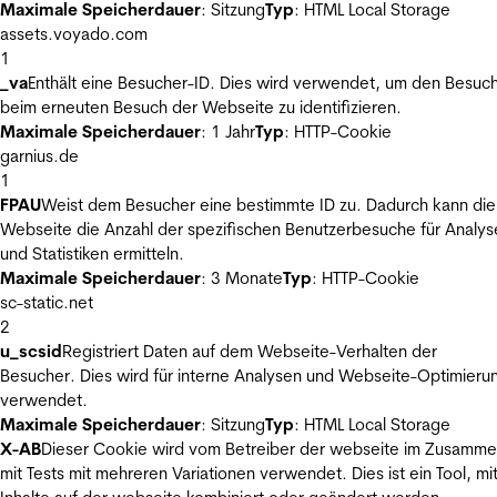
Maximale Speicherdauer
: Sitzung
Typ
: HTML Local Storage
assets.voyado.com
1
_va
Enthält eine Besucher-ID. Dies wird verwendet, um den Besuc
beim erneuten Besuch der Webseite zu identifizieren.
Maximale Speicherdauer
: 1 Jahr
Typ
: HTTP-Cookie
garnius.de
1
FPAU
Weist dem Besucher eine bestimmte ID zu. Dadurch kann die
Webseite die Anzahl der spezifischen Benutzerbesuche für Analys
und Statistiken ermitteln.
Maximale Speicherdauer
: 3 Monate
Typ
: HTTP-Cookie
sc-static.net
2
u_scsid
Registriert Daten auf dem Webseite-Verhalten der
Besucher. Dies wird für interne Analysen und Webseite-Optimieru
verwendet.
Maximale Speicherdauer
: Sitzung
Typ
: HTML Local Storage
X-AB
Dieser Cookie wird vom Betreiber der webseite im Zusamm
mit Tests mit mehreren Variationen verwendet. Dies ist ein Tool, m