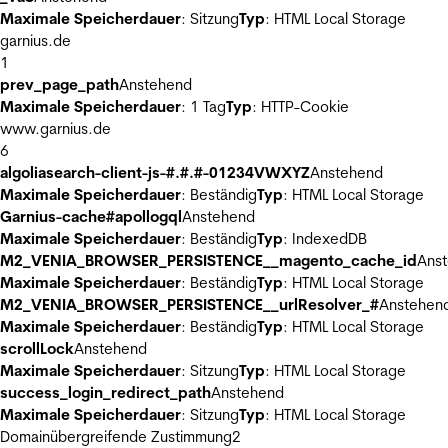
Maximale Speicherdauer
: Sitzung
Typ
: HTML Local Storage
garnius.de
1
prev_page_path
Anstehend
Maximale Speicherdauer
: 1 Tag
Typ
: HTTP-Cookie
www.garnius.de
6
algoliasearch-client-js-#.#.#-01234VWXYZ
Anstehend
Maximale Speicherdauer
: Beständig
Typ
: HTML Local Storage
Garnius-cache#apollogql
Anstehend
Maximale Speicherdauer
: Beständig
Typ
: IndexedDB
M2_VENIA_BROWSER_PERSISTENCE__magento_cache_id
Ans
Maximale Speicherdauer
: Beständig
Typ
: HTML Local Storage
M2_VENIA_BROWSER_PERSISTENCE__urlResolver_#
Anstehen
Maximale Speicherdauer
: Beständig
Typ
: HTML Local Storage
scrollLock
Anstehend
Maximale Speicherdauer
: Sitzung
Typ
: HTML Local Storage
success_login_redirect_path
Anstehend
Maximale Speicherdauer
: Sitzung
Typ
: HTML Local Storage
Domainübergreifende Zustimmung
2