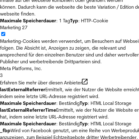
Inhalte auf der webseite kombiniert oder geändert werden
können. Dadurch kann die webseite die beste Variation / Edition d
webseite finden.
Maximale Speicherdauer
: 1 Tag
Typ
: HTTP-Cookie
Marketing
27
Marketing-Cookies werden verwendet, um Besuchern auf Websei
folgen. Die Absicht ist, Anzeigen zu zeigen, die relevant und
ansprechend für den einzelnen Benutzer sind und daher wertvoller
Publisher und werbetreibende Drittparteien sind.
Meta Platforms, Inc.
3
Erfahren Sie mehr über diesen Anbieter
lastExternalReferrer
Ermittelt, wie der Nutzer die Website erreicht
indem seine letzte URL-Adresse registriert wird.
Maximale Speicherdauer
: Beständig
Typ
: HTML Local Storage
lastExternalReferrerTime
Ermittelt, wie der Nutzer die Website er
hat, indem seine letzte URL-Adresse registriert wird.
Maximale Speicherdauer
: Beständig
Typ
: HTML Local Storage
_fbp
Wird von Facebook genutzt, um eine Reihe von Werbeprodu
anzuzeigen, zum Beispiel Echtzeitgebote dritter Werbetreibender.