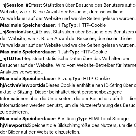
_hjSession_#
Erfasst Statistiken über Besuche des Benutzers auf d
Website, wie z. B. die Anzahl der Besuche, durchschnittliche
Verweildauer auf der Website und welche Seiten gelesen wurden.
Maximale Speicherdauer
: 1 Tag
Typ
: HTTP-Cookie
_hjSessionUser_#
Erfasst Statistiken über Besuche des Benutzers 
der Website, wie z. B. die Anzahl der Besuche, durchschnittliche
Verweildauer auf der Website und welche Seiten gelesen wurden.
Maximale Speicherdauer
: 1 Jahr
Typ
: HTTP-Cookie
_hjTLDTest
Registriert statistische Daten über das Verhalten der
Besucher auf der Website. Wird vom Website-Betreiber für intern
Analytics verwendet.
Maximale Speicherdauer
: Sitzung
Typ
: HTTP-Cookie
hjActiveViewportIds
Dieses Cookie enthält einen ID-String über 
aktuelle Sitzung. Dieser beinhaltet nicht personenbezogene
Informationen über die Unterseiten, die der Besucher aufruft – die
Informationen werden benutzt, um die Nutzererfahrung des Besuc
zu optimieren.
Maximale Speicherdauer
: Beständig
Typ
: HTML Local Storage
hjViewportId
Speichert die Bildschirmgröße des Nutzers, um die
der Bilder auf der Website einzustellen.