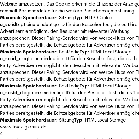
Website umzusetzen. Das Cookie erkennt die Effizienz der Anzeig
sammelt Besucherdaten für die weitere Besuchersegmentierung.
Maximale Speicherdauer
: Sitzung
Typ
: HTTP-Cookie
u_sclid
Legt eine eindeutige ID für den Besucher fest, die es Third
Advertisern ermöglicht, den Besucher mit relevanter Werbung
anzusprechen. Dieser Pairing-Service wird von Werbe-Hubs von Th
Parties bereitgestellt, die Echtzeitgebote für Advertiser ermöglich
Maximale Speicherdauer
: Beständig
Typ
: HTML Local Storage
u_sclid_r
Legt eine eindeutige ID für den Besucher fest, die es Thi
Party-Advertisern ermöglicht, den Besucher mit relevanter Werbu
anzusprechen. Dieser Pairing-Service wird von Werbe-Hubs von Th
Parties bereitgestellt, die Echtzeitgebote für Advertiser ermöglich
Maximale Speicherdauer
: Beständig
Typ
: HTML Local Storage
u_scsid_r
Legt eine eindeutige ID für den Besucher fest, die es Thi
Party-Advertisern ermöglicht, den Besucher mit relevanter Werbu
anzusprechen. Dieser Pairing-Service wird von Werbe-Hubs von Th
Parties bereitgestellt, die Echtzeitgebote für Advertiser ermöglich
Maximale Speicherdauer
: Sitzung
Typ
: HTML Local Storage
www.track.garnius.de
4