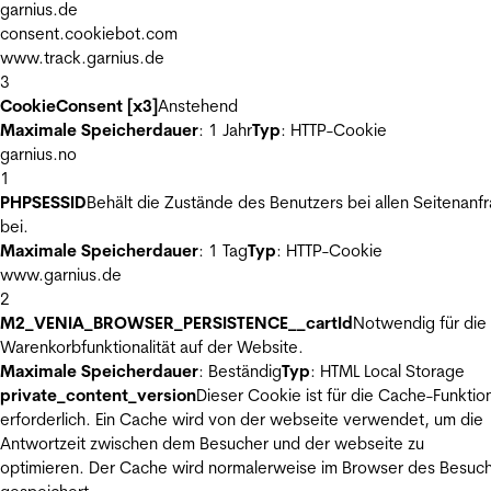
garnius.de
consent.cookiebot.com
www.track.garnius.de
3
CookieConsent [x3]
Anstehend
Maximale Speicherdauer
: 1 Jahr
Typ
: HTTP-Cookie
garnius.no
1
PHPSESSID
Behält die Zustände des Benutzers bei allen Seitenanf
bei.
Maximale Speicherdauer
: 1 Tag
Typ
: HTTP-Cookie
www.garnius.de
2
M2_VENIA_BROWSER_PERSISTENCE__cartId
Notwendig für die
Warenkorbfunktionalität auf der Website.
Maximale Speicherdauer
: Beständig
Typ
: HTML Local Storage
private_content_version
Dieser Cookie ist für die Cache-Funktio
erforderlich. Ein Cache wird von der webseite verwendet, um die
Antwortzeit zwischen dem Besucher und der webseite zu
optimieren. Der Cache wird normalerweise im Browser des Besuc