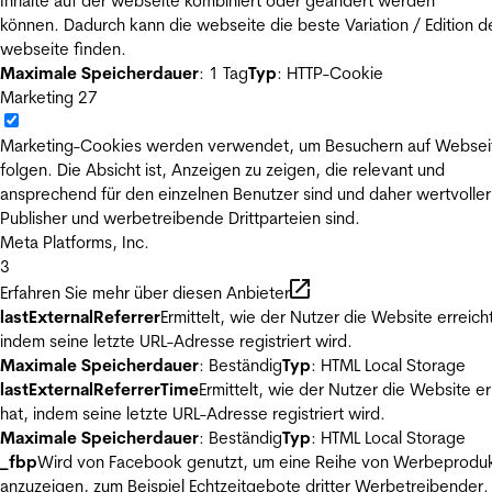
Inhalte auf der webseite kombiniert oder geändert werden
können. Dadurch kann die webseite die beste Variation / Edition d
webseite finden.
Maximale Speicherdauer
: 1 Tag
Typ
: HTTP-Cookie
Marketing
27
Marketing-Cookies werden verwendet, um Besuchern auf Websei
folgen. Die Absicht ist, Anzeigen zu zeigen, die relevant und
ansprechend für den einzelnen Benutzer sind und daher wertvoller
Publisher und werbetreibende Drittparteien sind.
Meta Platforms, Inc.
3
Erfahren Sie mehr über diesen Anbieter
lastExternalReferrer
Ermittelt, wie der Nutzer die Website erreicht
indem seine letzte URL-Adresse registriert wird.
Maximale Speicherdauer
: Beständig
Typ
: HTML Local Storage
lastExternalReferrerTime
Ermittelt, wie der Nutzer die Website er
hat, indem seine letzte URL-Adresse registriert wird.
Maximale Speicherdauer
: Beständig
Typ
: HTML Local Storage
_fbp
Wird von Facebook genutzt, um eine Reihe von Werbeprodu
anzuzeigen, zum Beispiel Echtzeitgebote dritter Werbetreibender.