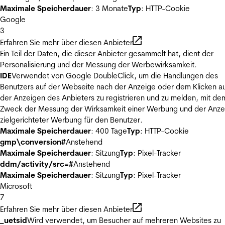
Maximale Speicherdauer
: 3 Monate
Typ
: HTTP-Cookie
Google
3
Erfahren Sie mehr über diesen Anbieter
Ein Teil der Daten, die dieser Anbieter gesammelt hat, dient der
Personalisierung und der Messung der Werbewirksamkeit.
IDE
Verwendet von Google DoubleClick, um die Handlungen des
Benutzers auf der Webseite nach der Anzeige oder dem Klicken au
der Anzeigen des Anbieters zu registrieren und zu melden, mit de
Zweck der Messung der Wirksamkeit einer Werbung und der Anze
zielgerichteter Werbung für den Benutzer.
Maximale Speicherdauer
: 400 Tage
Typ
: HTTP-Cookie
gmp\conversion#
Anstehend
Maximale Speicherdauer
: Sitzung
Typ
: Pixel-Tracker
ddm/activity/src=#
Anstehend
Maximale Speicherdauer
: Sitzung
Typ
: Pixel-Tracker
Microsoft
7
Erfahren Sie mehr über diesen Anbieter
_uetsid
Wird verwendet, um Besucher auf mehreren Websites zu