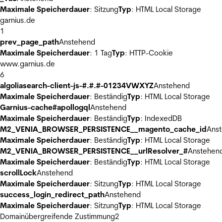
Maximale Speicherdauer
: Sitzung
Typ
: HTML Local Storage
garnius.de
1
prev_page_path
Anstehend
Maximale Speicherdauer
: 1 Tag
Typ
: HTTP-Cookie
www.garnius.de
6
algoliasearch-client-js-#.#.#-01234VWXYZ
Anstehend
Maximale Speicherdauer
: Beständig
Typ
: HTML Local Storage
Garnius-cache#apollogql
Anstehend
Maximale Speicherdauer
: Beständig
Typ
: IndexedDB
M2_VENIA_BROWSER_PERSISTENCE__magento_cache_id
Ans
Maximale Speicherdauer
: Beständig
Typ
: HTML Local Storage
M2_VENIA_BROWSER_PERSISTENCE__urlResolver_#
Anstehen
Maximale Speicherdauer
: Beständig
Typ
: HTML Local Storage
scrollLock
Anstehend
Maximale Speicherdauer
: Sitzung
Typ
: HTML Local Storage
success_login_redirect_path
Anstehend
Maximale Speicherdauer
: Sitzung
Typ
: HTML Local Storage
Domainübergreifende Zustimmung
2