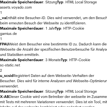
Maximale Speicherdauer
: Sitzung
Typ
: HTML Local Storage
assets.voyado.com
1
_va
Enthält eine Besucher-ID. Dies wird verwendet, um den Besuc
beim erneuten Besuch der Webseite zu identifizieren.
Maximale Speicherdauer
: 1 Jahr
Typ
: HTTP-Cookie
garnius.de
1
FPAU
Weist dem Besucher eine bestimmte ID zu. Dadurch kann die
Webseite die Anzahl der spezifischen Benutzerbesuche für Analys
und Statistiken ermitteln.
Maximale Speicherdauer
: 3 Monate
Typ
: HTTP-Cookie
sc-static.net
2
u_scsid
Registriert Daten auf dem Webseite-Verhalten der
Besucher. Dies wird für interne Analysen und Webseite-Optimieru
verwendet.
Maximale Speicherdauer
: Sitzung
Typ
: HTML Local Storage
X-AB
Dieser Cookie wird vom Betreiber der webseite im Zusamm
mit Tests mit mehreren Variationen verwendet. Dies ist ein Tool, m