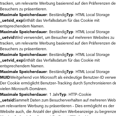
tracken, um relevante Werbung basierend auf den Präferenzen de
Besuchers zu präsentieren.
Maximale Speicherdauer
: Beständig
Typ
: HTML Local Storage
_uetsid_exp
Enthält das Verfallsdatum für das Cookie mit
entsprechendem Namen.
Maximale Speicherdauer
: Beständig
Typ
: HTML Local Storage
_uetvid
Wird verwendet, um Besucher auf mehreren Websites zu
tracken, um relevante Werbung basierend auf den Präferenzen de
Besuchers zu präsentieren.
Maximale Speicherdauer
: Beständig
Typ
: HTML Local Storage
_uetvid_exp
Enthält das Verfallsdatum für das Cookie mit
entsprechendem Namen.
Maximale Speicherdauer
: Beständig
Typ
: HTML Local Storage
MUID
Weitgehend von Microsoft als eindeutige Benutzer-ID verw
Der Cookie ermöglicht Benutzer-Tracking durch Synchronisieren de
vielen Microsoft-Domänen.
Maximale Speicherdauer
: 1 Jahr
Typ
: HTTP-Cookie
_uetsid
Sammelt Daten zum Besucherverhalten auf mehreren Webs
um relevantere Werbung zu präsentieren - Dies ermöglicht es der
Website auch, die Anzahl der gleichen Werbeanzeige zu begrenze