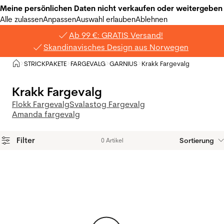
Meine persönlichen Daten nicht verkaufen oder weitergeben
Alle zulassen
Anpassen
Auswahl erlauben
Ablehnen
Ab 99 €: GRATIS Versand!
Skandinavisches Design aus Norwegen
Privat
STRICKPAKETE
FARGEVALG
GARNIUS
Krakk Fargevalg
>
>
>
>
Krakk Fargevalg
Flokk Fargevalg
Svalastog Fargevalg
Amanda fargevalg
Filter
Sortierung
0 Artikel