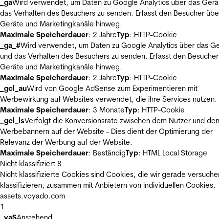
_ga
Wird verwendet, um Daten zu Google Analytics über das Gerä
das Verhalten des Besuchers zu senden. Erfasst den Besucher übe
Geräte und Marketingkanäle hinweg.
Maximale Speicherdauer
: 2 Jahre
Typ
: HTTP-Cookie
_ga_#
Wird verwendet, um Daten zu Google Analytics über das Ge
und das Verhalten des Besuchers zu senden. Erfasst den Besucher
Geräte und Marketingkanäle hinweg.
Maximale Speicherdauer
: 2 Jahre
Typ
: HTTP-Cookie
_gcl_au
Wird von Google AdSense zum Experimentieren mit
Werbewirkung auf Websites verwendet, die ihre Services nutzen.
Maximale Speicherdauer
: 3 Monate
Typ
: HTTP-Cookie
_gcl_ls
Verfolgt die Konversionsrate zwischen dem Nutzer und de
Werbebannern auf der Website - Dies dient der Optimierung der
Relevanz der Werbung auf der Website.
Maximale Speicherdauer
: Beständig
Typ
: HTML Local Storage
Nicht klassifiziert
8
Nicht klassifizierte Cookies sind Cookies, die wir gerade versuche
klassifizieren, zusammen mit Anbietern von individuellen Cookies.
assets.voyado.com
1
_vaS
Anstehend