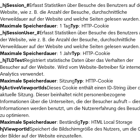
_hjSession_#
Erfasst Statistiken über Besuche des Benutzers auf d
Website, wie z. B. die Anzahl der Besuche, durchschnittliche
Verweildauer auf der Website und welche Seiten gelesen wurden.
Maximale Speicherdauer
: 1 Tag
Typ
: HTTP-Cookie
_hjSessionUser_#
Erfasst Statistiken über Besuche des Benutzers 
der Website, wie z. B. die Anzahl der Besuche, durchschnittliche
Verweildauer auf der Website und welche Seiten gelesen wurden.
Maximale Speicherdauer
: 1 Jahr
Typ
: HTTP-Cookie
_hjTLDTest
Registriert statistische Daten über das Verhalten der
Besucher auf der Website. Wird vom Website-Betreiber für intern
Analytics verwendet.
Maximale Speicherdauer
: Sitzung
Typ
: HTTP-Cookie
hjActiveViewportIds
Dieses Cookie enthält einen ID-String über 
aktuelle Sitzung. Dieser beinhaltet nicht personenbezogene
Informationen über die Unterseiten, die der Besucher aufruft – die
Informationen werden benutzt, um die Nutzererfahrung des Besuc
zu optimieren.
Maximale Speicherdauer
: Beständig
Typ
: HTML Local Storage
hjViewportId
Speichert die Bildschirmgröße des Nutzers, um die
der Bilder auf der Website einzustellen.