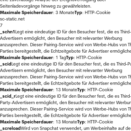
Seitenladevorgänge hinweg zu gewährleisten.
Maximale Speicherdauer
: 3 Monate
Typ
: HTTP-Cookie
sc-static.net
7
_schn1
Legt eine eindeutige ID für den Besucher fest, die es Third
Advertisern ermöglicht, den Besucher mit relevanter Werbung
anzusprechen. Dieser Pairing-Service wird von Werbe-Hubs von Th
Parties bereitgestellt, die Echtzeitgebote für Advertiser ermöglich
Maximale Speicherdauer
: 1 Tag
Typ
: HTTP-Cookie
_scid
Legt eine eindeutige ID für den Besucher fest, die es Third-P
Advertisern ermöglicht, den Besucher mit relevanter Werbung
anzusprechen. Dieser Pairing-Service wird von Werbe-Hubs von Th
Parties bereitgestellt, die Echtzeitgebote für Advertiser ermöglich
Maximale Speicherdauer
: 13 Monate
Typ
: HTTP-Cookie
_scid_r
Legt eine eindeutige ID für den Besucher fest, die es Third
Party-Advertisern ermöglicht, den Besucher mit relevanter Werbu
anzusprechen. Dieser Pairing-Service wird von Werbe-Hubs von Th
Parties bereitgestellt, die Echtzeitgebote für Advertiser ermöglich
Maximale Speicherdauer
: 13 Monate
Typ
: HTTP-Cookie
_screload
Wird von Snapchat verwendet, um Werbeinhalte auf de