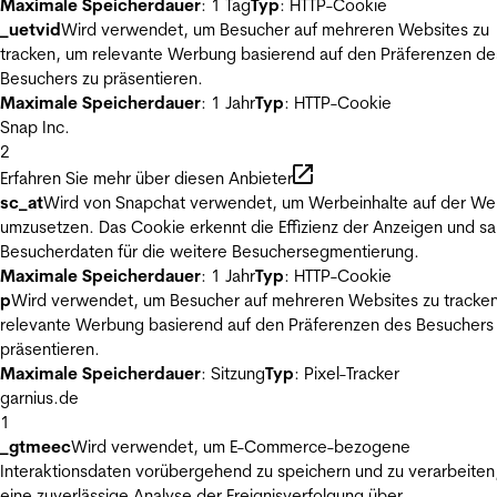
Maximale Speicherdauer
: 1 Tag
Typ
: HTTP-Cookie
_uetvid
Wird verwendet, um Besucher auf mehreren Websites zu
tracken, um relevante Werbung basierend auf den Präferenzen de
Besuchers zu präsentieren.
Maximale Speicherdauer
: 1 Jahr
Typ
: HTTP-Cookie
Snap Inc.
2
Erfahren Sie mehr über diesen Anbieter
sc_at
Wird von Snapchat verwendet, um Werbeinhalte auf der We
umzusetzen. Das Cookie erkennt die Effizienz der Anzeigen und s
Besucherdaten für die weitere Besuchersegmentierung.
Maximale Speicherdauer
: 1 Jahr
Typ
: HTTP-Cookie
p
Wird verwendet, um Besucher auf mehreren Websites zu tracke
relevante Werbung basierend auf den Präferenzen des Besuchers
präsentieren.
Maximale Speicherdauer
: Sitzung
Typ
: Pixel-Tracker
garnius.de
1
_gtmeec
Wird verwendet, um E-Commerce-bezogene
Interaktionsdaten vorübergehend zu speichern und zu verarbeiten
eine zuverlässige Analyse der Ereignisverfolgung über