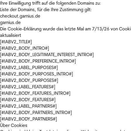
Ihre Einwilligung trifft auf die folgenden Domains zu:
Liste der Domains, für die Ihre Zustimmung gilt:
checkout.garnius.de
garnius.de
Die Cookie-Erklärung wurde das letzte Mal am 7/13/26 von
Cooki
aktualisiert
[#IABV2_TITLE#]
[#IABV2_BODY_INTRO#]
[#IABV2_BODY_LEGITIMATE_INTEREST_INTRO#]
[#IABV2_BODY_PREFERENCE_INTRO#]
[#IABV2_LABEL_PURPOSES#]
[#IABV2_BODY_PURPOSES_INTRO#]
[#IABV2_BODY_PURPOSES#]
[#IABV2_LABEL_FEATURES#]
[#IABV2_BODY_FEATURES_INTRO#]
[#IABV2_BODY_FEATURES#]
[#IABV2_LABEL_PARTNERS#]
[#IABV2_BODY_PARTNERS_INTRO#]
[#IABV2_BODY_PARTNERS#]
Über Cookies