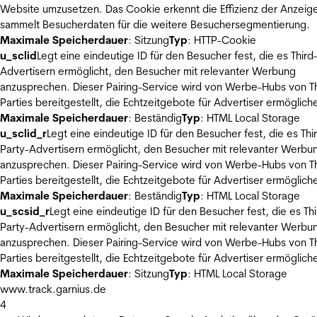
Website umzusetzen. Das Cookie erkennt die Effizienz der Anzeig
sammelt Besucherdaten für die weitere Besuchersegmentierung.
Maximale Speicherdauer
: Sitzung
Typ
: HTTP-Cookie
u_sclid
Legt eine eindeutige ID für den Besucher fest, die es Third
Advertisern ermöglicht, den Besucher mit relevanter Werbung
anzusprechen. Dieser Pairing-Service wird von Werbe-Hubs von Th
Parties bereitgestellt, die Echtzeitgebote für Advertiser ermöglich
Maximale Speicherdauer
: Beständig
Typ
: HTML Local Storage
u_sclid_r
Legt eine eindeutige ID für den Besucher fest, die es Thi
Party-Advertisern ermöglicht, den Besucher mit relevanter Werbu
anzusprechen. Dieser Pairing-Service wird von Werbe-Hubs von Th
Parties bereitgestellt, die Echtzeitgebote für Advertiser ermöglich
Maximale Speicherdauer
: Beständig
Typ
: HTML Local Storage
u_scsid_r
Legt eine eindeutige ID für den Besucher fest, die es Thi
Party-Advertisern ermöglicht, den Besucher mit relevanter Werbu
anzusprechen. Dieser Pairing-Service wird von Werbe-Hubs von Th
Parties bereitgestellt, die Echtzeitgebote für Advertiser ermöglich
Maximale Speicherdauer
: Sitzung
Typ
: HTML Local Storage
www.track.garnius.de
4