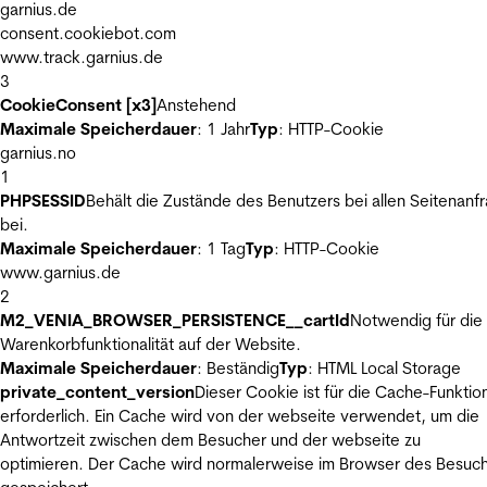
garnius.de
consent.cookiebot.com
www.track.garnius.de
3
CookieConsent [x3]
Anstehend
Maximale Speicherdauer
: 1 Jahr
Typ
: HTTP-Cookie
garnius.no
1
PHPSESSID
Behält die Zustände des Benutzers bei allen Seitenanf
bei.
Maximale Speicherdauer
: 1 Tag
Typ
: HTTP-Cookie
www.garnius.de
2
M2_VENIA_BROWSER_PERSISTENCE__cartId
Notwendig für die
Warenkorbfunktionalität auf der Website.
Maximale Speicherdauer
: Beständig
Typ
: HTML Local Storage
private_content_version
Dieser Cookie ist für die Cache-Funktio
erforderlich. Ein Cache wird von der webseite verwendet, um die
Antwortzeit zwischen dem Besucher und der webseite zu
optimieren. Der Cache wird normalerweise im Browser des Besuc