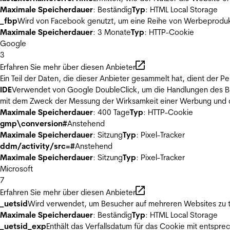
Maximale Speicherdauer
: Beständig
Typ
: HTML Local Storage
_fbp
Wird von Facebook genutzt, um eine Reihe von Werbeprodukt
Maximale Speicherdauer
: 3 Monate
Typ
: HTTP-Cookie
Google
3
Erfahren Sie mehr über diesen Anbieter
Ein Teil der Daten, die dieser Anbieter gesammelt hat, dient der
IDE
Verwendet von Google DoubleClick, um die Handlungen des Ben
mit dem Zweck der Messung der Wirksamkeit einer Werbung und de
Maximale Speicherdauer
: 400 Tage
Typ
: HTTP-Cookie
gmp\conversion#
Anstehend
Maximale Speicherdauer
: Sitzung
Typ
: Pixel-Tracker
ddm/activity/src=#
Anstehend
Maximale Speicherdauer
: Sitzung
Typ
: Pixel-Tracker
Microsoft
7
Erfahren Sie mehr über diesen Anbieter
_uetsid
Wird verwendet, um Besucher auf mehreren Websites zu t
Maximale Speicherdauer
: Beständig
Typ
: HTML Local Storage
_uetsid_exp
Enthält das Verfallsdatum für das Cookie mit entsp