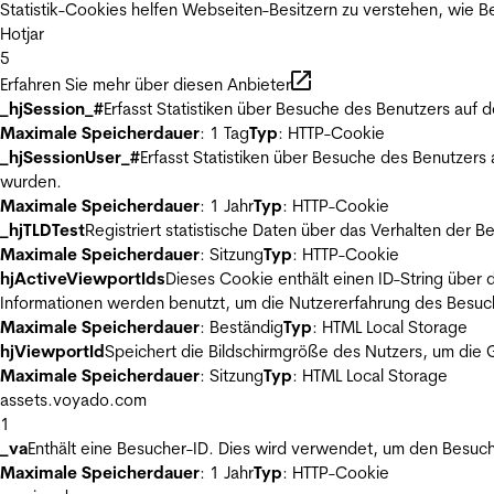
Statistik-Cookies helfen Webseiten-Besitzern zu verstehen, wie
Hotjar
5
Erfahren Sie mehr über diesen Anbieter
_hjSession_#
Erfasst Statistiken über Besuche des Benutzers auf 
Maximale Speicherdauer
: 1 Tag
Typ
: HTTP-Cookie
_hjSessionUser_#
Erfasst Statistiken über Besuche des Benutzers
wurden.
Maximale Speicherdauer
: 1 Jahr
Typ
: HTTP-Cookie
_hjTLDTest
Registriert statistische Daten über das Verhalten der 
Maximale Speicherdauer
: Sitzung
Typ
: HTTP-Cookie
hjActiveViewportIds
Dieses Cookie enthält einen ID-String über 
Informationen werden benutzt, um die Nutzererfahrung des Besuch
Maximale Speicherdauer
: Beständig
Typ
: HTML Local Storage
hjViewportId
Speichert die Bildschirmgröße des Nutzers, um die G
Maximale Speicherdauer
: Sitzung
Typ
: HTML Local Storage
assets.voyado.com
1
_va
Enthält eine Besucher-ID. Dies wird verwendet, um den Besuch
Maximale Speicherdauer
: 1 Jahr
Typ
: HTTP-Cookie