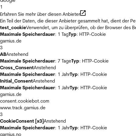
Google
1
Erfahren Sie mehr über diesen Anbieter
Ein Teil der Daten, die dieser Anbieter gesammelt hat, dient der
test_cookie
Verwendet, um zu überprüfen, ob der Browser des Be
Maximale Speicherdauer
: 1 Tag
Typ
: HTTP-Cookie
garnius.de
3
AB
Anstehend
Maximale Speicherdauer
: 7 Tage
Typ
: HTTP-Cookie
Cross_Consent
Anstehend
Maximale Speicherdauer
: 1 Jahr
Typ
: HTTP-Cookie
Initial_Consent
Anstehend
Maximale Speicherdauer
: 1 Jahr
Typ
: HTTP-Cookie
garnius.de
consent.cookiebot.com
www.track.garnius.de
3
CookieConsent [x3]
Anstehend
Maximale Speicherdauer
: 1 Jahr
Typ
: HTTP-Cookie
garnius.no