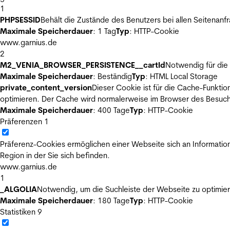
1
PHPSESSID
Behält die Zustände des Benutzers bei allen Seitenanf
Maximale Speicherdauer
: 1 Tag
Typ
: HTTP-Cookie
www.garnius.de
2
M2_VENIA_BROWSER_PERSISTENCE__cartId
Notwendig für die 
Maximale Speicherdauer
: Beständig
Typ
: HTML Local Storage
private_content_version
Dieser Cookie ist für die Cache-Funkti
optimieren. Der Cache wird normalerweise im Browser des Besuch
Maximale Speicherdauer
: 400 Tage
Typ
: HTTP-Cookie
Präferenzen
1
Präferenz-Cookies ermöglichen einer Webseite sich an Informatione
Region in der Sie sich befinden.
www.garnius.de
1
_ALGOLIA
Notwendig, um die Suchleiste der Webseite zu optimier
Maximale Speicherdauer
: 180 Tage
Typ
: HTTP-Cookie
Statistiken
9