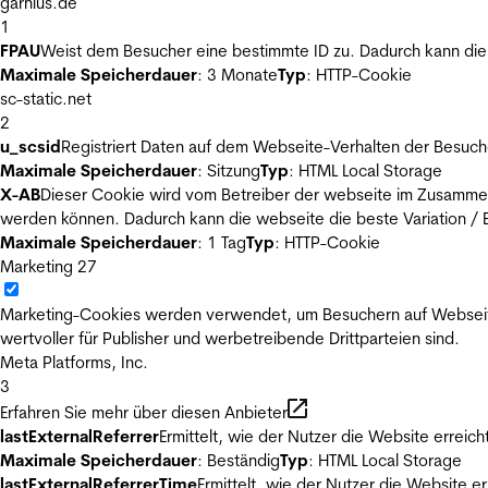
garnius.de
1
FPAU
Weist dem Besucher eine bestimmte ID zu. Dadurch kann die 
Maximale Speicherdauer
: 3 Monate
Typ
: HTTP-Cookie
sc-static.net
2
u_scsid
Registriert Daten auf dem Webseite-Verhalten der Besuch
Maximale Speicherdauer
: Sitzung
Typ
: HTML Local Storage
X-AB
Dieser Cookie wird vom Betreiber der webseite im Zusammenh
werden können. Dadurch kann die webseite die beste Variation / E
Maximale Speicherdauer
: 1 Tag
Typ
: HTTP-Cookie
Marketing
27
Marketing-Cookies werden verwendet, um Besuchern auf Webseiten 
wertvoller für Publisher und werbetreibende Drittparteien sind.
Meta Platforms, Inc.
3
Erfahren Sie mehr über diesen Anbieter
lastExternalReferrer
Ermittelt, wie der Nutzer die Website erreich
Maximale Speicherdauer
: Beständig
Typ
: HTML Local Storage
lastExternalReferrerTime
Ermittelt, wie der Nutzer die Website er