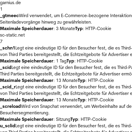
garnius.de
1
_gtmeec
Wird verwendet, um E-Commerce-bezogene Interaktionsda
Seitenladevorgänge hinweg zu gewährleisten.
Maximale Speicherdauer
: 3 Monate
Typ
: HTTP-Cookie
sc-static.net
7
_schn1
Legt eine eindeutige ID für den Besucher fest, die es Thi
von Third Parties bereitgestellt, die Echtzeitgebote für Advertiser
Maximale Speicherdauer
: 1 Tag
Typ
: HTTP-Cookie
_scid
Legt eine eindeutige ID für den Besucher fest, die es Thir
Third Parties bereitgestellt, die Echtzeitgebote für Advertiser ermö
Maximale Speicherdauer
: 13 Monate
Typ
: HTTP-Cookie
_scid_r
Legt eine eindeutige ID für den Besucher fest, die es Th
von Third Parties bereitgestellt, die Echtzeitgebote für Advertiser
Maximale Speicherdauer
: 13 Monate
Typ
: HTTP-Cookie
_screload
Wird von Snapchat verwendet, um Werbeinhalte auf der
Besuchersegmentierung.
Maximale Speicherdauer
: Sitzung
Typ
: HTTP-Cookie
u_sclid
Legt eine eindeutige ID für den Besucher fest, die es Thi