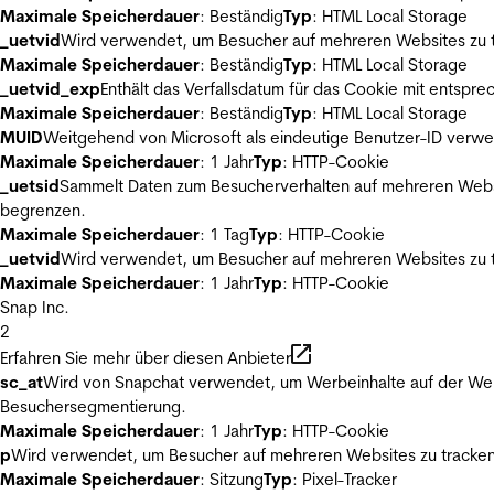
Maximale Speicherdauer
: Beständig
Typ
: HTML Local Storage
_uetvid
Wird verwendet, um Besucher auf mehreren Websites zu t
Maximale Speicherdauer
: Beständig
Typ
: HTML Local Storage
_uetvid_exp
Enthält das Verfallsdatum für das Cookie mit entsp
Maximale Speicherdauer
: Beständig
Typ
: HTML Local Storage
MUID
Weitgehend von Microsoft als eindeutige Benutzer-ID verwen
Maximale Speicherdauer
: 1 Jahr
Typ
: HTTP-Cookie
_uetsid
Sammelt Daten zum Besucherverhalten auf mehreren Websit
begrenzen.
Maximale Speicherdauer
: 1 Tag
Typ
: HTTP-Cookie
_uetvid
Wird verwendet, um Besucher auf mehreren Websites zu t
Maximale Speicherdauer
: 1 Jahr
Typ
: HTTP-Cookie
Snap Inc.
2
Erfahren Sie mehr über diesen Anbieter
sc_at
Wird von Snapchat verwendet, um Werbeinhalte auf der Webs
Besuchersegmentierung.
Maximale Speicherdauer
: 1 Jahr
Typ
: HTTP-Cookie
p
Wird verwendet, um Besucher auf mehreren Websites zu tracken
Maximale Speicherdauer
: Sitzung
Typ
: Pixel-Tracker