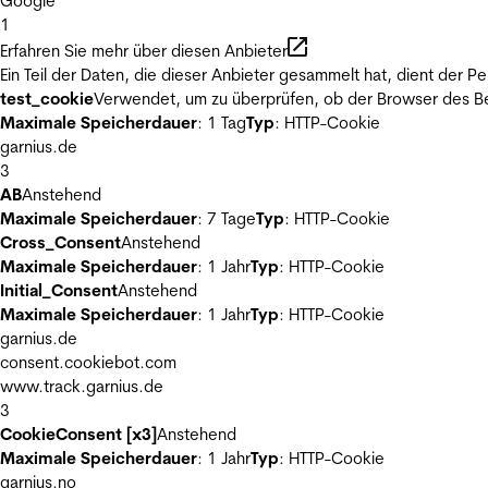
Google
1
Erfahren Sie mehr über diesen Anbieter
Ein Teil der Daten, die dieser Anbieter gesammelt hat, dient der
test_cookie
Verwendet, um zu überprüfen, ob der Browser des Be
Maximale Speicherdauer
: 1 Tag
Typ
: HTTP-Cookie
garnius.de
3
AB
Anstehend
Maximale Speicherdauer
: 7 Tage
Typ
: HTTP-Cookie
Cross_Consent
Anstehend
Maximale Speicherdauer
: 1 Jahr
Typ
: HTTP-Cookie
Initial_Consent
Anstehend
Maximale Speicherdauer
: 1 Jahr
Typ
: HTTP-Cookie
garnius.de
consent.cookiebot.com
www.track.garnius.de
3
CookieConsent [x3]
Anstehend
Maximale Speicherdauer
: 1 Jahr
Typ
: HTTP-Cookie
garnius.no