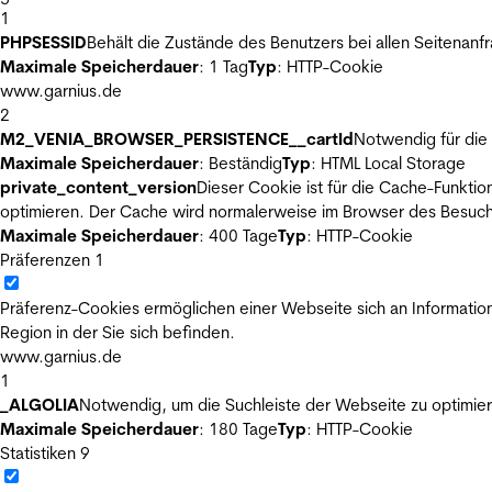
1
PHPSESSID
Behält die Zustände des Benutzers bei allen Seitenanf
Maximale Speicherdauer
: 1 Tag
Typ
: HTTP-Cookie
www.garnius.de
2
M2_VENIA_BROWSER_PERSISTENCE__cartId
Notwendig für die 
Maximale Speicherdauer
: Beständig
Typ
: HTML Local Storage
private_content_version
Dieser Cookie ist für die Cache-Funkti
optimieren. Der Cache wird normalerweise im Browser des Besuch
Maximale Speicherdauer
: 400 Tage
Typ
: HTTP-Cookie
Präferenzen
1
Präferenz-Cookies ermöglichen einer Webseite sich an Informatione
Region in der Sie sich befinden.
www.garnius.de
1
_ALGOLIA
Notwendig, um die Suchleiste der Webseite zu optimier
Maximale Speicherdauer
: 180 Tage
Typ
: HTTP-Cookie
Statistiken
9