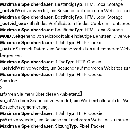
Maximale Speicherdauer
: Beständig
Typ
: HTML Local Storage
_uetvid
Wird verwendet, um Besucher auf mehreren Websites zu t
Maximale Speicherdauer
: Beständig
Typ
: HTML Local Storage
_uetvid_exp
Enthält das Verfallsdatum für das Cookie mit entsp
Maximale Speicherdauer
: Beständig
Typ
: HTML Local Storage
MUID
Weitgehend von Microsoft als eindeutige Benutzer-ID verwen
Maximale Speicherdauer
: 1 Jahr
Typ
: HTTP-Cookie
_uetsid
Sammelt Daten zum Besucherverhalten auf mehreren Websit
begrenzen.
Maximale Speicherdauer
: 1 Tag
Typ
: HTTP-Cookie
_uetvid
Wird verwendet, um Besucher auf mehreren Websites zu t
Maximale Speicherdauer
: 1 Jahr
Typ
: HTTP-Cookie
Snap Inc.
2
Erfahren Sie mehr über diesen Anbieter
sc_at
Wird von Snapchat verwendet, um Werbeinhalte auf der Webs
Besuchersegmentierung.
Maximale Speicherdauer
: 1 Jahr
Typ
: HTTP-Cookie
p
Wird verwendet, um Besucher auf mehreren Websites zu tracken
Maximale Speicherdauer
: Sitzung
Typ
: Pixel-Tracker