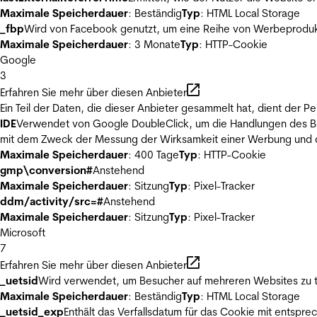
Maximale Speicherdauer
: Beständig
Typ
: HTML Local Storage
_fbp
Wird von Facebook genutzt, um eine Reihe von Werbeprodukt
Maximale Speicherdauer
: 3 Monate
Typ
: HTTP-Cookie
Google
3
Erfahren Sie mehr über diesen Anbieter
Ein Teil der Daten, die dieser Anbieter gesammelt hat, dient der
IDE
Verwendet von Google DoubleClick, um die Handlungen des Ben
mit dem Zweck der Messung der Wirksamkeit einer Werbung und de
Maximale Speicherdauer
: 400 Tage
Typ
: HTTP-Cookie
gmp\conversion#
Anstehend
Maximale Speicherdauer
: Sitzung
Typ
: Pixel-Tracker
ddm/activity/src=#
Anstehend
Maximale Speicherdauer
: Sitzung
Typ
: Pixel-Tracker
Microsoft
7
Erfahren Sie mehr über diesen Anbieter
_uetsid
Wird verwendet, um Besucher auf mehreren Websites zu t
Maximale Speicherdauer
: Beständig
Typ
: HTML Local Storage
_uetsid_exp
Enthält das Verfallsdatum für das Cookie mit entsp