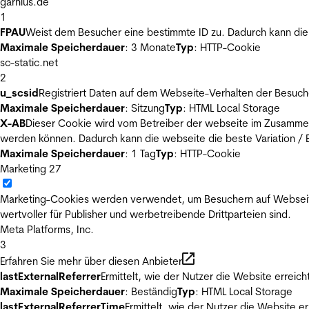
garnius.de
1
FPAU
Weist dem Besucher eine bestimmte ID zu. Dadurch kann die 
Maximale Speicherdauer
: 3 Monate
Typ
: HTTP-Cookie
sc-static.net
2
u_scsid
Registriert Daten auf dem Webseite-Verhalten der Besuch
Maximale Speicherdauer
: Sitzung
Typ
: HTML Local Storage
X-AB
Dieser Cookie wird vom Betreiber der webseite im Zusammenh
werden können. Dadurch kann die webseite die beste Variation / E
Maximale Speicherdauer
: 1 Tag
Typ
: HTTP-Cookie
Marketing
27
Marketing-Cookies werden verwendet, um Besuchern auf Webseiten 
wertvoller für Publisher und werbetreibende Drittparteien sind.
Meta Platforms, Inc.
3
Erfahren Sie mehr über diesen Anbieter
lastExternalReferrer
Ermittelt, wie der Nutzer die Website erreich
Maximale Speicherdauer
: Beständig
Typ
: HTML Local Storage
lastExternalReferrerTime
Ermittelt, wie der Nutzer die Website er