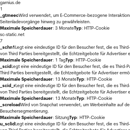
garnius.de
1
_gtmeec
Wird verwendet, um E-Commerce-bezogene Interaktionsda
Seitenladevorgänge hinweg zu gewährleisten.
Maximale Speicherdauer
: 3 Monate
Typ
: HTTP-Cookie
sc-static.net
7
_schn1
Legt eine eindeutige ID für den Besucher fest, die es Thi
von Third Parties bereitgestellt, die Echtzeitgebote für Advertiser
Maximale Speicherdauer
: 1 Tag
Typ
: HTTP-Cookie
_scid
Legt eine eindeutige ID für den Besucher fest, die es Thir
Third Parties bereitgestellt, die Echtzeitgebote für Advertiser ermö
Maximale Speicherdauer
: 13 Monate
Typ
: HTTP-Cookie
_scid_r
Legt eine eindeutige ID für den Besucher fest, die es Th
von Third Parties bereitgestellt, die Echtzeitgebote für Advertiser
Maximale Speicherdauer
: 13 Monate
Typ
: HTTP-Cookie
_screload
Wird von Snapchat verwendet, um Werbeinhalte auf der
Besuchersegmentierung.
Maximale Speicherdauer
: Sitzung
Typ
: HTTP-Cookie
u_sclid
Legt eine eindeutige ID für den Besucher fest, die es Thi