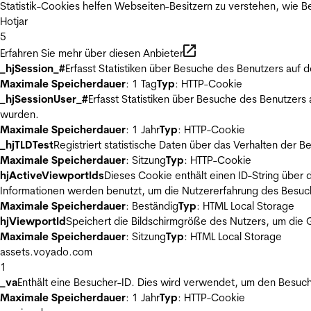
Statistik-Cookies helfen Webseiten-Besitzern zu verstehen, wie
Hotjar
5
Erfahren Sie mehr über diesen Anbieter
_hjSession_#
Erfasst Statistiken über Besuche des Benutzers auf 
Maximale Speicherdauer
: 1 Tag
Typ
: HTTP-Cookie
_hjSessionUser_#
Erfasst Statistiken über Besuche des Benutzers
wurden.
Maximale Speicherdauer
: 1 Jahr
Typ
: HTTP-Cookie
_hjTLDTest
Registriert statistische Daten über das Verhalten der 
Maximale Speicherdauer
: Sitzung
Typ
: HTTP-Cookie
hjActiveViewportIds
Dieses Cookie enthält einen ID-String über 
Informationen werden benutzt, um die Nutzererfahrung des Besuch
Maximale Speicherdauer
: Beständig
Typ
: HTML Local Storage
hjViewportId
Speichert die Bildschirmgröße des Nutzers, um die G
Maximale Speicherdauer
: Sitzung
Typ
: HTML Local Storage
assets.voyado.com
1
_va
Enthält eine Besucher-ID. Dies wird verwendet, um den Besuch
Maximale Speicherdauer
: 1 Jahr
Typ
: HTTP-Cookie