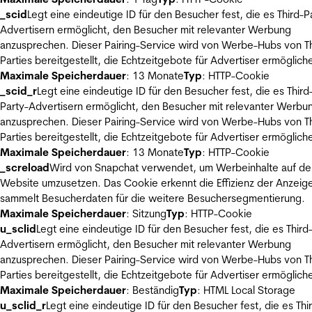
_scid
Legt eine eindeutige ID für den Besucher fest, die es Third-P
Advertisern ermöglicht, den Besucher mit relevanter Werbung
anzusprechen. Dieser Pairing-Service wird von Werbe-Hubs von Th
Parties bereitgestellt, die Echtzeitgebote für Advertiser ermöglich
Maximale Speicherdauer
: 13 Monate
Typ
: HTTP-Cookie
_scid_r
Legt eine eindeutige ID für den Besucher fest, die es Third
Party-Advertisern ermöglicht, den Besucher mit relevanter Werbu
anzusprechen. Dieser Pairing-Service wird von Werbe-Hubs von Th
Parties bereitgestellt, die Echtzeitgebote für Advertiser ermöglich
Maximale Speicherdauer
: 13 Monate
Typ
: HTTP-Cookie
_screload
Wird von Snapchat verwendet, um Werbeinhalte auf de
Website umzusetzen. Das Cookie erkennt die Effizienz der Anzeig
sammelt Besucherdaten für die weitere Besuchersegmentierung.
Maximale Speicherdauer
: Sitzung
Typ
: HTTP-Cookie
u_sclid
Legt eine eindeutige ID für den Besucher fest, die es Third
Advertisern ermöglicht, den Besucher mit relevanter Werbung
anzusprechen. Dieser Pairing-Service wird von Werbe-Hubs von Th
Parties bereitgestellt, die Echtzeitgebote für Advertiser ermöglich
Maximale Speicherdauer
: Beständig
Typ
: HTML Local Storage
u_sclid_r
Legt eine eindeutige ID für den Besucher fest, die es Thi