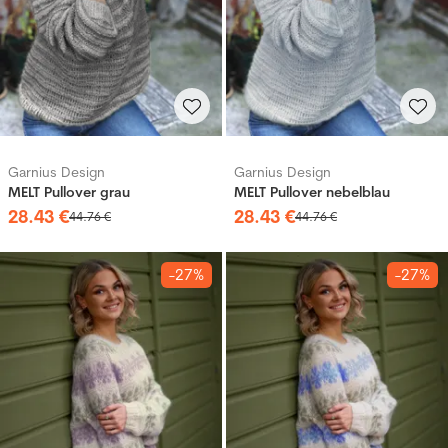
Garnius Design
Garnius Design
MELT Pullover grau
MELT Pullover nebelblau
28
.
43
€
28
.
43
€
44
.
76
€
44
.
76
€
-27%
-27%