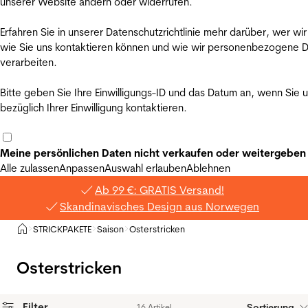
unserer Website ändern oder widerrufen.
Erfahren Sie in unserer Datenschutzrichtlinie mehr darüber, wer wir
wie Sie uns kontaktieren können und wie wir personenbezogene 
verarbeiten.
Bitte geben Sie Ihre Einwilligungs-ID und das Datum an, wenn Sie 
bezüglich Ihrer Einwilligung kontaktieren.
Meine persönlichen Daten nicht verkaufen oder weitergeben
Alle zulassen
Anpassen
Auswahl erlauben
Ablehnen
Ab 99 €: GRATIS Versand!
Skandinavisches Design aus Norwegen
Privat
STRICKPAKETE
Saison
Osterstricken
>
>
>
Osterstricken
Filter
Sortierung
16 Artikel