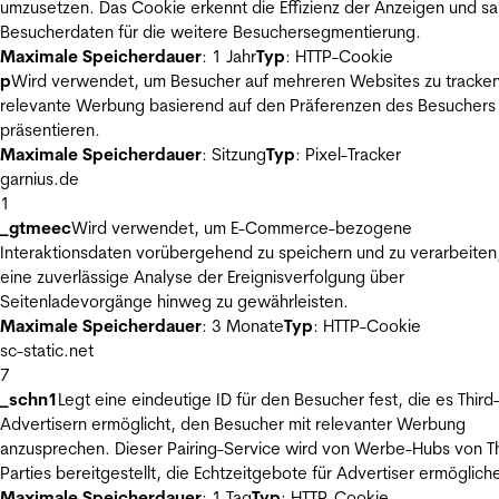
umzusetzen. Das Cookie erkennt die Effizienz der Anzeigen und s
Besucherdaten für die weitere Besuchersegmentierung.
Maximale Speicherdauer
: 1 Jahr
Typ
: HTTP-Cookie
p
Wird verwendet, um Besucher auf mehreren Websites zu tracke
relevante Werbung basierend auf den Präferenzen des Besuchers
präsentieren.
Maximale Speicherdauer
: Sitzung
Typ
: Pixel-Tracker
garnius.de
1
_gtmeec
Wird verwendet, um E-Commerce-bezogene
Interaktionsdaten vorübergehend zu speichern und zu verarbeiten
eine zuverlässige Analyse der Ereignisverfolgung über
Seitenladevorgänge hinweg zu gewährleisten.
Maximale Speicherdauer
: 3 Monate
Typ
: HTTP-Cookie
sc-static.net
7
_schn1
Legt eine eindeutige ID für den Besucher fest, die es Third
Advertisern ermöglicht, den Besucher mit relevanter Werbung
anzusprechen. Dieser Pairing-Service wird von Werbe-Hubs von Th
Parties bereitgestellt, die Echtzeitgebote für Advertiser ermöglich
Maximale Speicherdauer
: 1 Tag
Typ
: HTTP-Cookie