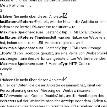
Publisher und werbetreibende Drittparteien sind.
Meta Platforms, Inc.
3
Erfahren Sie mehr über diesen Anbieter
lastExternalReferrer
Ermittelt, wie der Nutzer die Website erreicht
indem seine letzte URL-Adresse registriert wird.
Maximale Speicherdauer
: Beständig
Typ
: HTML Local Storage
lastExternalReferrerTime
Ermittelt, wie der Nutzer die Website er
hat, indem seine letzte URL-Adresse registriert wird.
Maximale Speicherdauer
: Beständig
Typ
: HTML Local Storage
_fbp
Wird von Facebook genutzt, um eine Reihe von Werbeprodu
anzuzeigen, zum Beispiel Echtzeitgebote dritter Werbetreibender.
Maximale Speicherdauer
: 3 Monate
Typ
: HTTP-Cookie
Google
3
Erfahren Sie mehr über diesen Anbieter
Ein Teil der Daten, die dieser Anbieter gesammelt hat, dient der
Personalisierung und der Messung der Werbewirksamkeit.
IDE
Verwendet von Google DoubleClick, um die Handlungen des
Benutzers auf der Webseite nach der Anzeige oder dem Klicken au
der Anzeigen des Anbieters zu registrieren und zu melden, mit de