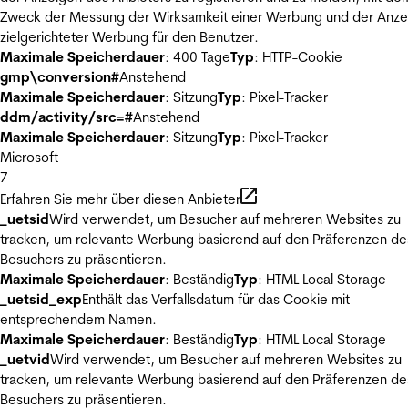
Zweck der Messung der Wirksamkeit einer Werbung und der Anze
zielgerichteter Werbung für den Benutzer.
Maximale Speicherdauer
: 400 Tage
Typ
: HTTP-Cookie
gmp\conversion#
Anstehend
Maximale Speicherdauer
: Sitzung
Typ
: Pixel-Tracker
ddm/activity/src=#
Anstehend
Maximale Speicherdauer
: Sitzung
Typ
: Pixel-Tracker
Microsoft
7
Erfahren Sie mehr über diesen Anbieter
_uetsid
Wird verwendet, um Besucher auf mehreren Websites zu
tracken, um relevante Werbung basierend auf den Präferenzen de
Besuchers zu präsentieren.
Maximale Speicherdauer
: Beständig
Typ
: HTML Local Storage
_uetsid_exp
Enthält das Verfallsdatum für das Cookie mit
entsprechendem Namen.
Maximale Speicherdauer
: Beständig
Typ
: HTML Local Storage
_uetvid
Wird verwendet, um Besucher auf mehreren Websites zu
tracken, um relevante Werbung basierend auf den Präferenzen de
Besuchers zu präsentieren.