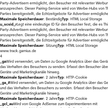
Party-Advertisern ermöglicht, den Besucher mit relevanter Werbu
anzusprechen. Dieser Pairing-Service wird von Werbe-Hubs von Th
Parties bereitgestellt, die Echtzeitgebote für Advertiser ermöglich
Maximale Speicherdauer
: Beständig
Typ
: HTML Local Storage
u_scsid_r
Legt eine eindeutige ID für den Besucher fest, die es Thi
Party-Advertisern ermöglicht, den Besucher mit relevanter Werbu
anzusprechen. Dieser Pairing-Service wird von Werbe-Hubs von Th
Parties bereitgestellt, die Echtzeitgebote für Advertiser ermöglich
Maximale Speicherdauer
: Sitzung
Typ
: HTML Local Storage
www.track.garnius.de
4
_ga
Wird verwendet, um Daten zu Google Analytics über das Gerä
das Verhalten des Besuchers zu senden. Erfasst den Besucher übe
Geräte und Marketingkanäle hinweg.
Maximale Speicherdauer
: 2 Jahre
Typ
: HTTP-Cookie
_ga_#
Wird verwendet, um Daten zu Google Analytics über das Ge
und das Verhalten des Besuchers zu senden. Erfasst den Besucher
Geräte und Marketingkanäle hinweg.
Maximale Speicherdauer
: 2 Jahre
Typ
: HTTP-Cookie
_gcl_au
Wird von Google AdSense zum Experimentieren mit