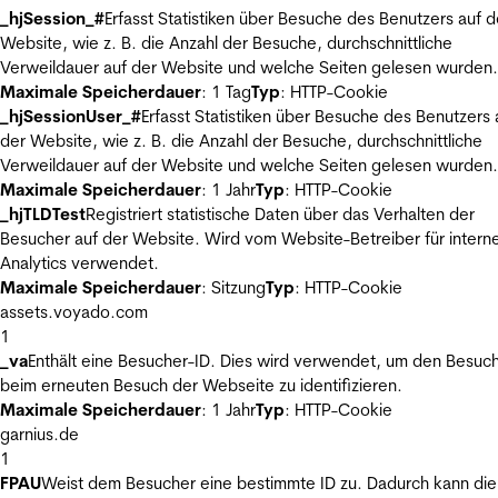
_hjSession_#
Erfasst Statistiken über Besuche des Benutzers auf d
Website, wie z. B. die Anzahl der Besuche, durchschnittliche
Verweildauer auf der Website und welche Seiten gelesen wurden.
Maximale Speicherdauer
: 1 Tag
Typ
: HTTP-Cookie
_hjSessionUser_#
Erfasst Statistiken über Besuche des Benutzers 
der Website, wie z. B. die Anzahl der Besuche, durchschnittliche
Verweildauer auf der Website und welche Seiten gelesen wurden.
Maximale Speicherdauer
: 1 Jahr
Typ
: HTTP-Cookie
_hjTLDTest
Registriert statistische Daten über das Verhalten der
Besucher auf der Website. Wird vom Website-Betreiber für intern
Analytics verwendet.
Maximale Speicherdauer
: Sitzung
Typ
: HTTP-Cookie
assets.voyado.com
1
_va
Enthält eine Besucher-ID. Dies wird verwendet, um den Besuc
beim erneuten Besuch der Webseite zu identifizieren.
Maximale Speicherdauer
: 1 Jahr
Typ
: HTTP-Cookie
garnius.de
1
FPAU
Weist dem Besucher eine bestimmte ID zu. Dadurch kann die