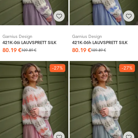
Garnius Design
Garnius Design
421K-06i LAUVSPRETT SILK
421K-06h LAUVSPRETT SILK
80
.
19
€
80
.
19
€
109
.
89
€
109
.
89
€
-27%
-27%