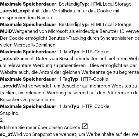
Maximale Speicherdauer
: Beständig
Typ
: HTML Local Storage
_uetvid_exp
Enthält das Verfallsdatum für das Cookie mit
entsprechendem Namen.
Maximale Speicherdauer
: Beständig
Typ
: HTML Local Storage
MUID
Weitgehend von Microsoft als eindeutige Benutzer-ID verw
Der Cookie ermöglicht Benutzer-Tracking durch Synchronisieren de
vielen Microsoft-Domänen.
Maximale Speicherdauer
: 1 Jahr
Typ
: HTTP-Cookie
_uetsid
Sammelt Daten zum Besucherverhalten auf mehreren Webs
um relevantere Werbung zu präsentieren - Dies ermöglicht es der
Website auch, die Anzahl der gleichen Werbeanzeige zu begrenze
Maximale Speicherdauer
: 1 Tag
Typ
: HTTP-Cookie
_uetvid
Wird verwendet, um Besucher auf mehreren Websites zu
tracken, um relevante Werbung basierend auf den Präferenzen de
Besuchers zu präsentieren.
Maximale Speicherdauer
: 1 Jahr
Typ
: HTTP-Cookie
Snap Inc.
2
Erfahren Sie mehr über diesen Anbieter
sc_at
Wird von Snapchat verwendet, um Werbeinhalte auf der We