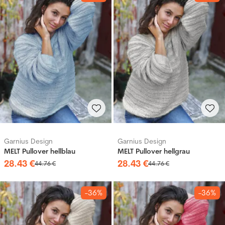
Garnius Design
Garnius Design
MELT Pullover hellblau
MELT Pullover hellgrau
28
.
43
€
28
.
43
€
44
.
76
€
44
.
76
€
-36%
-36%