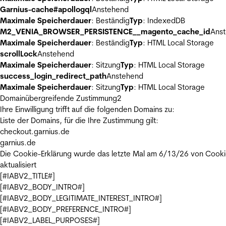
Garnius-cache#apollogql
Anstehend
Maximale Speicherdauer
: Beständig
Typ
: IndexedDB
M2_VENIA_BROWSER_PERSISTENCE__magento_cache_id
Ans
Maximale Speicherdauer
: Beständig
Typ
: HTML Local Storage
scrollLock
Anstehend
Maximale Speicherdauer
: Sitzung
Typ
: HTML Local Storage
success_login_redirect_path
Anstehend
Maximale Speicherdauer
: Sitzung
Typ
: HTML Local Storage
Domainübergreifende Zustimmung
2
Ihre Einwilligung trifft auf die folgenden Domains zu:
Liste der Domains, für die Ihre Zustimmung gilt:
checkout.garnius.de
garnius.de
Die Cookie-Erklärung wurde das letzte Mal am 6/13/26 von
Cooki
aktualisiert
[#IABV2_TITLE#]
[#IABV2_BODY_INTRO#]
[#IABV2_BODY_LEGITIMATE_INTEREST_INTRO#]
[#IABV2_BODY_PREFERENCE_INTRO#]
[#IABV2_LABEL_PURPOSES#]