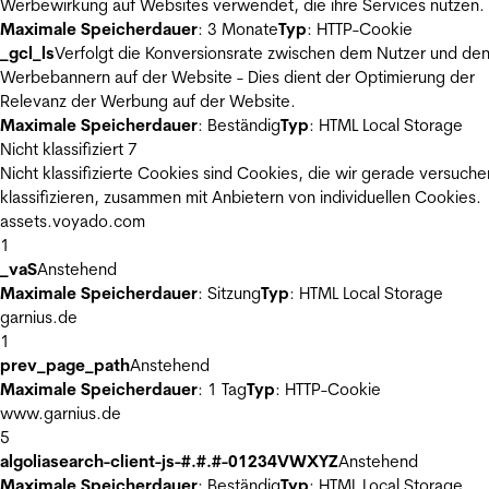
Werbewirkung auf Websites verwendet, die ihre Services nutzen.
Maximale Speicherdauer
: 3 Monate
Typ
: HTTP-Cookie
_gcl_ls
Verfolgt die Konversionsrate zwischen dem Nutzer und de
Werbebannern auf der Website - Dies dient der Optimierung der
Relevanz der Werbung auf der Website.
Maximale Speicherdauer
: Beständig
Typ
: HTML Local Storage
Nicht klassifiziert
7
Nicht klassifizierte Cookies sind Cookies, die wir gerade versuche
klassifizieren, zusammen mit Anbietern von individuellen Cookies.
assets.voyado.com
1
_vaS
Anstehend
Maximale Speicherdauer
: Sitzung
Typ
: HTML Local Storage
garnius.de
1
prev_page_path
Anstehend
Maximale Speicherdauer
: 1 Tag
Typ
: HTTP-Cookie
www.garnius.de
5
algoliasearch-client-js-#.#.#-01234VWXYZ
Anstehend
Maximale Speicherdauer
: Beständig
Typ
: HTML Local Storage