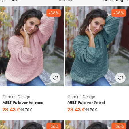
Produkte
-36%
-36%
Garnius Design
Garnius Design
MELT Pullover hellrosa
MELT Pullover Petrol
28
.
43
€
28
.
43
€
44
.
76
€
44
.
76
€
-36%
-36%