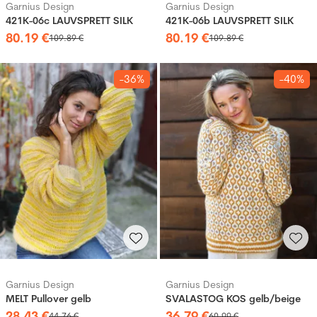
Garnius Design
Garnius Design
421K-06c LAUVSPRETT SILK
421K-06b LAUVSPRETT SILK
80
.
19
€
80
.
19
€
109
.
89
€
109
.
89
€
-36%
-40%
Garnius Design
Garnius Design
MELT Pullover gelb
SVALASTOG KOS gelb/beige
28
.
43
€
36
.
79
€
44
.
76
€
60
.
99
€