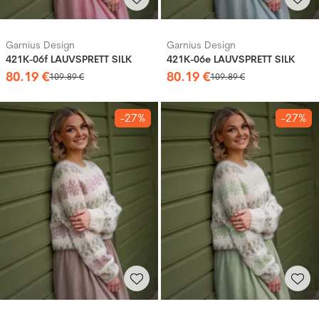
Garnius Design
Garnius Design
421K-06f LAUVSPRETT SILK
421K-06e LAUVSPRETT SILK
80
.
19
€
80
.
19
€
109
.
89
€
109
.
89
€
-27%
-27%