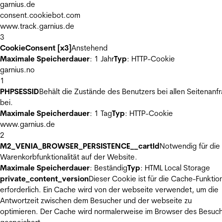
garnius.de
consent.cookiebot.com
www.track.garnius.de
3
CookieConsent [x3]
Anstehend
Maximale Speicherdauer
: 1 Jahr
Typ
: HTTP-Cookie
garnius.no
1
PHPSESSID
Behält die Zustände des Benutzers bei allen Seitenanf
bei.
Maximale Speicherdauer
: 1 Tag
Typ
: HTTP-Cookie
www.garnius.de
2
M2_VENIA_BROWSER_PERSISTENCE__cartId
Notwendig für die
Warenkorbfunktionalität auf der Website.
Maximale Speicherdauer
: Beständig
Typ
: HTML Local Storage
private_content_version
Dieser Cookie ist für die Cache-Funktio
erforderlich. Ein Cache wird von der webseite verwendet, um die
Antwortzeit zwischen dem Besucher und der webseite zu
optimieren. Der Cache wird normalerweise im Browser des Besuc