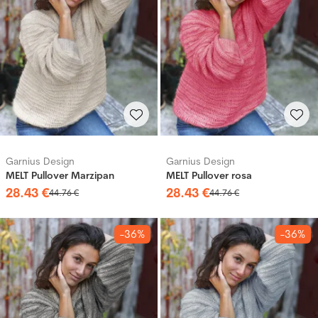
Garnius Design
Garnius Design
MELT Pullover Marzipan
MELT Pullover rosa
28
.
43
€
28
.
43
€
44
.
76
€
44
.
76
€
-36%
-36%