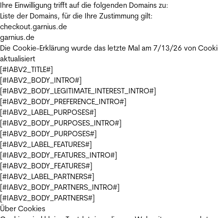
Ihre Einwilligung trifft auf die folgenden Domains zu:
Liste der Domains, für die Ihre Zustimmung gilt:
checkout.garnius.de
garnius.de
Die Cookie-Erklärung wurde das letzte Mal am 7/13/26 von
Cooki
aktualisiert
[#IABV2_TITLE#]
[#IABV2_BODY_INTRO#]
[#IABV2_BODY_LEGITIMATE_INTEREST_INTRO#]
[#IABV2_BODY_PREFERENCE_INTRO#]
[#IABV2_LABEL_PURPOSES#]
[#IABV2_BODY_PURPOSES_INTRO#]
[#IABV2_BODY_PURPOSES#]
[#IABV2_LABEL_FEATURES#]
[#IABV2_BODY_FEATURES_INTRO#]
[#IABV2_BODY_FEATURES#]
[#IABV2_LABEL_PARTNERS#]
[#IABV2_BODY_PARTNERS_INTRO#]
[#IABV2_BODY_PARTNERS#]
Über Cookies