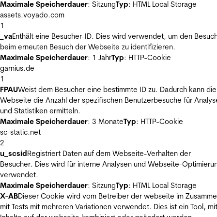
Maximale Speicherdauer
: Sitzung
Typ
: HTML Local Storage
assets.voyado.com
1
_va
Enthält eine Besucher-ID. Dies wird verwendet, um den Besuc
beim erneuten Besuch der Webseite zu identifizieren.
Maximale Speicherdauer
: 1 Jahr
Typ
: HTTP-Cookie
garnius.de
1
FPAU
Weist dem Besucher eine bestimmte ID zu. Dadurch kann die
Webseite die Anzahl der spezifischen Benutzerbesuche für Analys
und Statistiken ermitteln.
Maximale Speicherdauer
: 3 Monate
Typ
: HTTP-Cookie
sc-static.net
2
u_scsid
Registriert Daten auf dem Webseite-Verhalten der
Besucher. Dies wird für interne Analysen und Webseite-Optimieru
verwendet.
Maximale Speicherdauer
: Sitzung
Typ
: HTML Local Storage
X-AB
Dieser Cookie wird vom Betreiber der webseite im Zusamm
mit Tests mit mehreren Variationen verwendet. Dies ist ein Tool, m