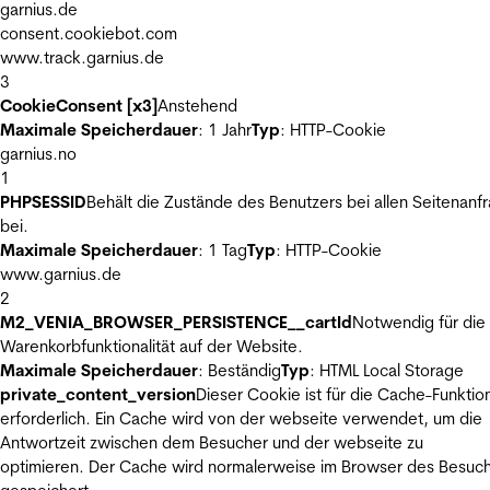
garnius.de
consent.cookiebot.com
www.track.garnius.de
3
CookieConsent [x3]
Anstehend
Maximale Speicherdauer
: 1 Jahr
Typ
: HTTP-Cookie
garnius.no
1
PHPSESSID
Behält die Zustände des Benutzers bei allen Seitenanf
bei.
Maximale Speicherdauer
: 1 Tag
Typ
: HTTP-Cookie
www.garnius.de
2
M2_VENIA_BROWSER_PERSISTENCE__cartId
Notwendig für die
Warenkorbfunktionalität auf der Website.
Maximale Speicherdauer
: Beständig
Typ
: HTML Local Storage
private_content_version
Dieser Cookie ist für die Cache-Funktio
erforderlich. Ein Cache wird von der webseite verwendet, um die
Antwortzeit zwischen dem Besucher und der webseite zu
optimieren. Der Cache wird normalerweise im Browser des Besuc