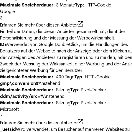
Maximale Speicherdauer
: 3 Monate
Typ
: HTTP-Cookie
Google
3
Erfahren Sie mehr über diesen Anbieter
Ein Teil der Daten, die dieser Anbieter gesammelt hat, dient der
Personalisierung und der Messung der Werbewirksamkeit.
IDE
Verwendet von Google DoubleClick, um die Handlungen des
Benutzers auf der Webseite nach der Anzeige oder dem Klicken au
der Anzeigen des Anbieters zu registrieren und zu melden, mit de
Zweck der Messung der Wirksamkeit einer Werbung und der Anze
zielgerichteter Werbung für den Benutzer.
Maximale Speicherdauer
: 400 Tage
Typ
: HTTP-Cookie
gmp\conversion#
Anstehend
Maximale Speicherdauer
: Sitzung
Typ
: Pixel-Tracker
ddm/activity/src=#
Anstehend
Maximale Speicherdauer
: Sitzung
Typ
: Pixel-Tracker
Microsoft
7
Erfahren Sie mehr über diesen Anbieter
_uetsid
Wird verwendet, um Besucher auf mehreren Websites zu