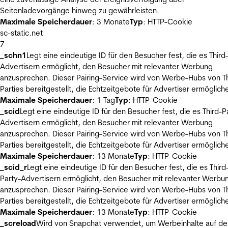
Seitenladevorgänge hinweg zu gewährleisten.
Maximale Speicherdauer
: 3 Monate
Typ
: HTTP-Cookie
sc-static.net
7
_schn1
Legt eine eindeutige ID für den Besucher fest, die es Third
Advertisern ermöglicht, den Besucher mit relevanter Werbung
anzusprechen. Dieser Pairing-Service wird von Werbe-Hubs von Th
Parties bereitgestellt, die Echtzeitgebote für Advertiser ermöglich
Maximale Speicherdauer
: 1 Tag
Typ
: HTTP-Cookie
_scid
Legt eine eindeutige ID für den Besucher fest, die es Third-P
Advertisern ermöglicht, den Besucher mit relevanter Werbung
anzusprechen. Dieser Pairing-Service wird von Werbe-Hubs von Th
Parties bereitgestellt, die Echtzeitgebote für Advertiser ermöglich
Maximale Speicherdauer
: 13 Monate
Typ
: HTTP-Cookie
_scid_r
Legt eine eindeutige ID für den Besucher fest, die es Third
Party-Advertisern ermöglicht, den Besucher mit relevanter Werbu
anzusprechen. Dieser Pairing-Service wird von Werbe-Hubs von Th
Parties bereitgestellt, die Echtzeitgebote für Advertiser ermöglich
Maximale Speicherdauer
: 13 Monate
Typ
: HTTP-Cookie
_screload
Wird von Snapchat verwendet, um Werbeinhalte auf de