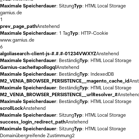
Maximale Speicherdauer
: Sitzung
Typ
: HTML Local Storage
garnius.de
1
prev_page_path
Anstehend
Maximale Speicherdauer
: 1 Tag
Typ
: HTTP-Cookie
www.garnius.de
6
algoliasearch-client-js-#.#.#-01234VWXYZ
Anstehend
Maximale Speicherdauer
: Beständig
Typ
: HTML Local Storage
Garnius-cache#apollogql
Anstehend
Maximale Speicherdauer
: Beständig
Typ
: IndexedDB
M2_VENIA_BROWSER_PERSISTENCE__magento_cache_id
Ans
Maximale Speicherdauer
: Beständig
Typ
: HTML Local Storage
M2_VENIA_BROWSER_PERSISTENCE__urlResolver_#
Anstehen
Maximale Speicherdauer
: Beständig
Typ
: HTML Local Storage
scrollLock
Anstehend
Maximale Speicherdauer
: Sitzung
Typ
: HTML Local Storage
success_login_redirect_path
Anstehend
Maximale Speicherdauer
: Sitzung
Typ
: HTML Local Storage
Domainübergreifende Zustimmung
2