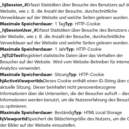
_hjSession_#
Erfasst Statistiken über Besuche des Benutzers auf d
Website, wie z. B. die Anzahl der Besuche, durchschnittliche
Verweildauer auf der Website und welche Seiten gelesen wurden.
Maximale Speicherdauer
: 1 Tag
Typ
: HTTP-Cookie
_hjSessionUser_#
Erfasst Statistiken über Besuche des Benutzers 
der Website, wie z. B. die Anzahl der Besuche, durchschnittliche
Verweildauer auf der Website und welche Seiten gelesen wurden.
Maximale Speicherdauer
: 1 Jahr
Typ
: HTTP-Cookie
_hjTLDTest
Registriert statistische Daten über das Verhalten der
Besucher auf der Website. Wird vom Website-Betreiber für intern
Analytics verwendet.
Maximale Speicherdauer
: Sitzung
Typ
: HTTP-Cookie
hjActiveViewportIds
Dieses Cookie enthält einen ID-String über 
aktuelle Sitzung. Dieser beinhaltet nicht personenbezogene
Informationen über die Unterseiten, die der Besucher aufruft – die
Informationen werden benutzt, um die Nutzererfahrung des Besuc
zu optimieren.
Maximale Speicherdauer
: Beständig
Typ
: HTML Local Storage
hjViewportId
Speichert die Bildschirmgröße des Nutzers, um die
der Bilder auf der Website einzustellen.