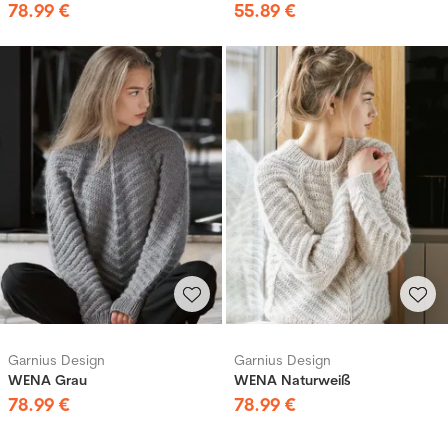
78
.
99
€
55
.
89
€
Garnius Design
Garnius Design
WENA Grau
WENA Naturweiß
78
.
99
€
78
.
99
€