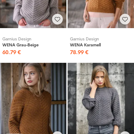
Garnius Design
Garnius Design
WENA Grau-Beige
WENA Karamell
60
.
79
€
78
.
99
€