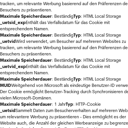
tracken, um relevante Werbung basierend auf den Präferenzen de
Besuchers zu präsentieren.
Maximale Speicherdauer
: Beständig
Typ
: HTML Local Storage
_uetsid_exp
Enthält das Verfallsdatum für das Cookie mit
entsprechendem Namen.
Maximale Speicherdauer
: Beständig
Typ
: HTML Local Storage
_uetvid
Wird verwendet, um Besucher auf mehreren Websites zu
tracken, um relevante Werbung basierend auf den Präferenzen de
Besuchers zu präsentieren.
Maximale Speicherdauer
: Beständig
Typ
: HTML Local Storage
_uetvid_exp
Enthält das Verfallsdatum für das Cookie mit
entsprechendem Namen.
Maximale Speicherdauer
: Beständig
Typ
: HTML Local Storage
MUID
Weitgehend von Microsoft als eindeutige Benutzer-ID verw
Der Cookie ermöglicht Benutzer-Tracking durch Synchronisieren de
vielen Microsoft-Domänen.
Maximale Speicherdauer
: 1 Jahr
Typ
: HTTP-Cookie
_uetsid
Sammelt Daten zum Besucherverhalten auf mehreren Webs
um relevantere Werbung zu präsentieren - Dies ermöglicht es der
Website auch, die Anzahl der gleichen Werbeanzeige zu begrenze