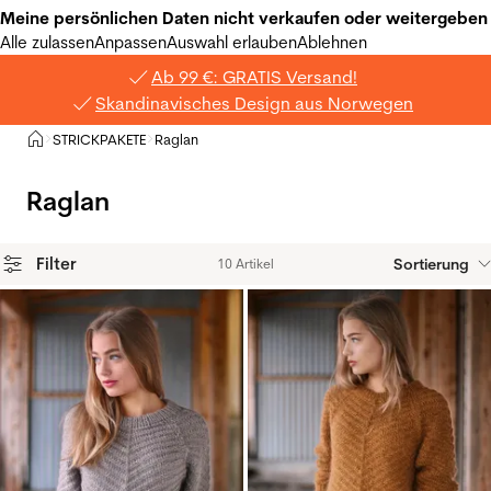
Meine persönlichen Daten nicht verkaufen oder weitergeben
Alle zulassen
Anpassen
Auswahl erlauben
Ablehnen
Ab 99 €: GRATIS Versand!
Skandinavisches Design aus Norwegen
Privat
STRICKPAKETE
Raglan
>
>
Raglan
Filter
Sortierung
10 Artikel
Produkte