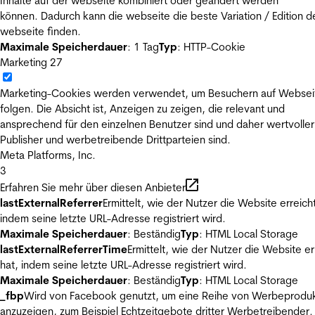
Inhalte auf der webseite kombiniert oder geändert werden
können. Dadurch kann die webseite die beste Variation / Edition d
webseite finden.
Maximale Speicherdauer
: 1 Tag
Typ
: HTTP-Cookie
Marketing
27
Marketing-Cookies werden verwendet, um Besuchern auf Websei
folgen. Die Absicht ist, Anzeigen zu zeigen, die relevant und
ansprechend für den einzelnen Benutzer sind und daher wertvoller
Publisher und werbetreibende Drittparteien sind.
Meta Platforms, Inc.
3
Erfahren Sie mehr über diesen Anbieter
lastExternalReferrer
Ermittelt, wie der Nutzer die Website erreicht
indem seine letzte URL-Adresse registriert wird.
Maximale Speicherdauer
: Beständig
Typ
: HTML Local Storage
lastExternalReferrerTime
Ermittelt, wie der Nutzer die Website er
hat, indem seine letzte URL-Adresse registriert wird.
Maximale Speicherdauer
: Beständig
Typ
: HTML Local Storage
_fbp
Wird von Facebook genutzt, um eine Reihe von Werbeprodu
anzuzeigen, zum Beispiel Echtzeitgebote dritter Werbetreibender.