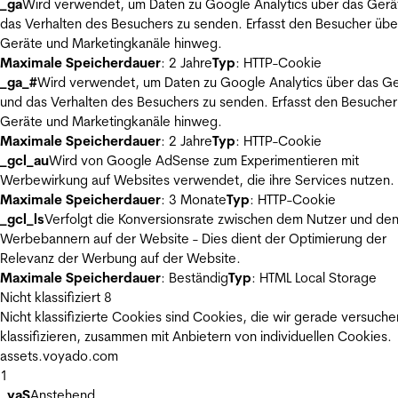
_ga
Wird verwendet, um Daten zu Google Analytics über das Gerä
das Verhalten des Besuchers zu senden. Erfasst den Besucher übe
Geräte und Marketingkanäle hinweg.
Maximale Speicherdauer
: 2 Jahre
Typ
: HTTP-Cookie
_ga_#
Wird verwendet, um Daten zu Google Analytics über das Ge
und das Verhalten des Besuchers zu senden. Erfasst den Besucher
Geräte und Marketingkanäle hinweg.
Maximale Speicherdauer
: 2 Jahre
Typ
: HTTP-Cookie
_gcl_au
Wird von Google AdSense zum Experimentieren mit
Werbewirkung auf Websites verwendet, die ihre Services nutzen.
Maximale Speicherdauer
: 3 Monate
Typ
: HTTP-Cookie
_gcl_ls
Verfolgt die Konversionsrate zwischen dem Nutzer und de
Werbebannern auf der Website - Dies dient der Optimierung der
Relevanz der Werbung auf der Website.
Maximale Speicherdauer
: Beständig
Typ
: HTML Local Storage
Nicht klassifiziert
8
Nicht klassifizierte Cookies sind Cookies, die wir gerade versuche
klassifizieren, zusammen mit Anbietern von individuellen Cookies.
assets.voyado.com
1
_vaS
Anstehend