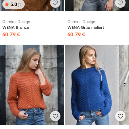
5.0
(1)
Bewertung:
von 5 Sternen
Garnius Design
Garnius Design
WENA Bronze
WENA Grau meliert
60
.
79
€
60
.
79
€