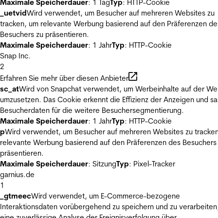
Maximale Speicherdauer
: 1 Tag
Typ
: HTTP-Cookie
_uetvid
Wird verwendet, um Besucher auf mehreren Websites zu
tracken, um relevante Werbung basierend auf den Präferenzen de
Besuchers zu präsentieren.
Maximale Speicherdauer
: 1 Jahr
Typ
: HTTP-Cookie
Snap Inc.
2
Erfahren Sie mehr über diesen Anbieter
sc_at
Wird von Snapchat verwendet, um Werbeinhalte auf der We
umzusetzen. Das Cookie erkennt die Effizienz der Anzeigen und s
Besucherdaten für die weitere Besuchersegmentierung.
Maximale Speicherdauer
: 1 Jahr
Typ
: HTTP-Cookie
p
Wird verwendet, um Besucher auf mehreren Websites zu tracke
relevante Werbung basierend auf den Präferenzen des Besuchers
präsentieren.
Maximale Speicherdauer
: Sitzung
Typ
: Pixel-Tracker
garnius.de
1
_gtmeec
Wird verwendet, um E-Commerce-bezogene
Interaktionsdaten vorübergehend zu speichern und zu verarbeiten
eine zuverlässige Analyse der Ereignisverfolgung über