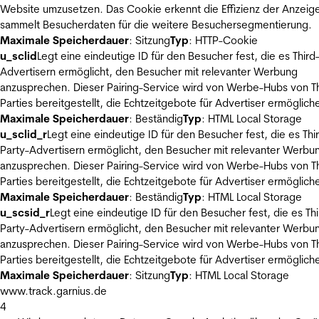
Website umzusetzen. Das Cookie erkennt die Effizienz der Anzeig
sammelt Besucherdaten für die weitere Besuchersegmentierung.
Maximale Speicherdauer
: Sitzung
Typ
: HTTP-Cookie
u_sclid
Legt eine eindeutige ID für den Besucher fest, die es Third
Advertisern ermöglicht, den Besucher mit relevanter Werbung
anzusprechen. Dieser Pairing-Service wird von Werbe-Hubs von Th
Parties bereitgestellt, die Echtzeitgebote für Advertiser ermöglich
Maximale Speicherdauer
: Beständig
Typ
: HTML Local Storage
u_sclid_r
Legt eine eindeutige ID für den Besucher fest, die es Thi
Party-Advertisern ermöglicht, den Besucher mit relevanter Werbu
anzusprechen. Dieser Pairing-Service wird von Werbe-Hubs von Th
Parties bereitgestellt, die Echtzeitgebote für Advertiser ermöglich
Maximale Speicherdauer
: Beständig
Typ
: HTML Local Storage
u_scsid_r
Legt eine eindeutige ID für den Besucher fest, die es Thi
Party-Advertisern ermöglicht, den Besucher mit relevanter Werbu
anzusprechen. Dieser Pairing-Service wird von Werbe-Hubs von Th
Parties bereitgestellt, die Echtzeitgebote für Advertiser ermöglich
Maximale Speicherdauer
: Sitzung
Typ
: HTML Local Storage
www.track.garnius.de
4