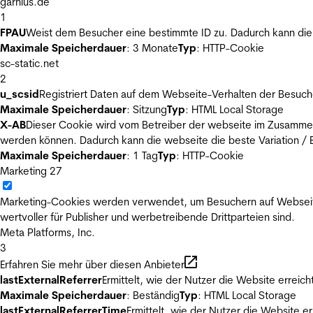
garnius.de
1
FPAU
Weist dem Besucher eine bestimmte ID zu. Dadurch kann die 
Maximale Speicherdauer
: 3 Monate
Typ
: HTTP-Cookie
sc-static.net
2
u_scsid
Registriert Daten auf dem Webseite-Verhalten der Besuch
Maximale Speicherdauer
: Sitzung
Typ
: HTML Local Storage
X-AB
Dieser Cookie wird vom Betreiber der webseite im Zusammenh
werden können. Dadurch kann die webseite die beste Variation / E
Maximale Speicherdauer
: 1 Tag
Typ
: HTTP-Cookie
Marketing
27
Marketing-Cookies werden verwendet, um Besuchern auf Webseiten 
wertvoller für Publisher und werbetreibende Drittparteien sind.
Meta Platforms, Inc.
3
Erfahren Sie mehr über diesen Anbieter
lastExternalReferrer
Ermittelt, wie der Nutzer die Website erreich
Maximale Speicherdauer
: Beständig
Typ
: HTML Local Storage
lastExternalReferrerTime
Ermittelt, wie der Nutzer die Website er