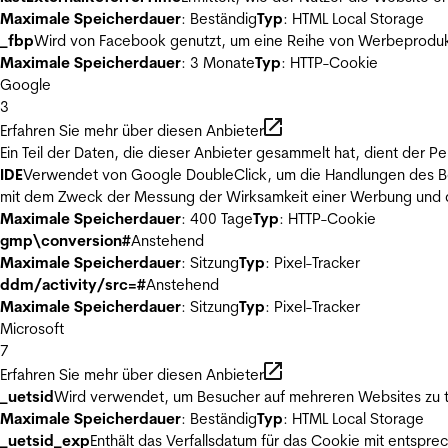
Maximale Speicherdauer
: Beständig
Typ
: HTML Local Storage
_fbp
Wird von Facebook genutzt, um eine Reihe von Werbeprodukt
Maximale Speicherdauer
: 3 Monate
Typ
: HTTP-Cookie
Google
3
Erfahren Sie mehr über diesen Anbieter
Ein Teil der Daten, die dieser Anbieter gesammelt hat, dient der
IDE
Verwendet von Google DoubleClick, um die Handlungen des Ben
mit dem Zweck der Messung der Wirksamkeit einer Werbung und de
Maximale Speicherdauer
: 400 Tage
Typ
: HTTP-Cookie
gmp\conversion#
Anstehend
Maximale Speicherdauer
: Sitzung
Typ
: Pixel-Tracker
ddm/activity/src=#
Anstehend
Maximale Speicherdauer
: Sitzung
Typ
: Pixel-Tracker
Microsoft
7
Erfahren Sie mehr über diesen Anbieter
_uetsid
Wird verwendet, um Besucher auf mehreren Websites zu t
Maximale Speicherdauer
: Beständig
Typ
: HTML Local Storage
_uetsid_exp
Enthält das Verfallsdatum für das Cookie mit entsp