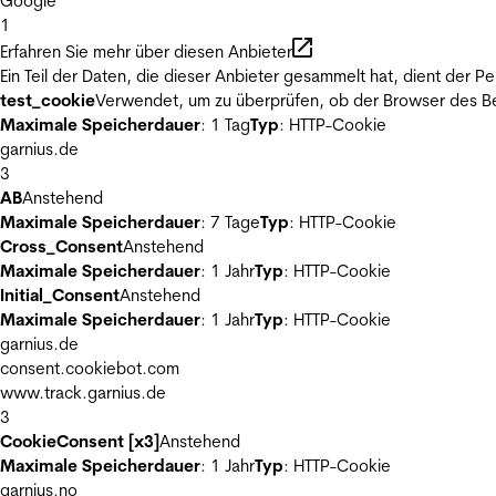
Google
1
Erfahren Sie mehr über diesen Anbieter
Ein Teil der Daten, die dieser Anbieter gesammelt hat, dient der
test_cookie
Verwendet, um zu überprüfen, ob der Browser des Be
Maximale Speicherdauer
: 1 Tag
Typ
: HTTP-Cookie
garnius.de
3
AB
Anstehend
Maximale Speicherdauer
: 7 Tage
Typ
: HTTP-Cookie
Cross_Consent
Anstehend
Maximale Speicherdauer
: 1 Jahr
Typ
: HTTP-Cookie
Initial_Consent
Anstehend
Maximale Speicherdauer
: 1 Jahr
Typ
: HTTP-Cookie
garnius.de
consent.cookiebot.com
www.track.garnius.de
3
CookieConsent [x3]
Anstehend
Maximale Speicherdauer
: 1 Jahr
Typ
: HTTP-Cookie
garnius.no