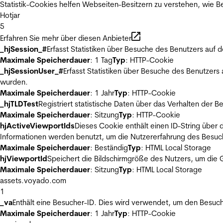
Statistik-Cookies helfen Webseiten-Besitzern zu verstehen, wie
Hotjar
5
Erfahren Sie mehr über diesen Anbieter
_hjSession_#
Erfasst Statistiken über Besuche des Benutzers auf 
Maximale Speicherdauer
: 1 Tag
Typ
: HTTP-Cookie
_hjSessionUser_#
Erfasst Statistiken über Besuche des Benutzers
wurden.
Maximale Speicherdauer
: 1 Jahr
Typ
: HTTP-Cookie
_hjTLDTest
Registriert statistische Daten über das Verhalten der 
Maximale Speicherdauer
: Sitzung
Typ
: HTTP-Cookie
hjActiveViewportIds
Dieses Cookie enthält einen ID-String über 
Informationen werden benutzt, um die Nutzererfahrung des Besuch
Maximale Speicherdauer
: Beständig
Typ
: HTML Local Storage
hjViewportId
Speichert die Bildschirmgröße des Nutzers, um die G
Maximale Speicherdauer
: Sitzung
Typ
: HTML Local Storage
assets.voyado.com
1
_va
Enthält eine Besucher-ID. Dies wird verwendet, um den Besuch
Maximale Speicherdauer
: 1 Jahr
Typ
: HTTP-Cookie