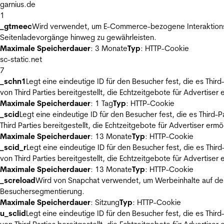
garnius.de
1
_gtmeec
Wird verwendet, um E-Commerce-bezogene Interaktionsda
Seitenladevorgänge hinweg zu gewährleisten.
Maximale Speicherdauer
: 3 Monate
Typ
: HTTP-Cookie
sc-static.net
7
_schn1
Legt eine eindeutige ID für den Besucher fest, die es Thi
von Third Parties bereitgestellt, die Echtzeitgebote für Advertiser
Maximale Speicherdauer
: 1 Tag
Typ
: HTTP-Cookie
_scid
Legt eine eindeutige ID für den Besucher fest, die es Thir
Third Parties bereitgestellt, die Echtzeitgebote für Advertiser ermö
Maximale Speicherdauer
: 13 Monate
Typ
: HTTP-Cookie
_scid_r
Legt eine eindeutige ID für den Besucher fest, die es Th
von Third Parties bereitgestellt, die Echtzeitgebote für Advertiser
Maximale Speicherdauer
: 13 Monate
Typ
: HTTP-Cookie
_screload
Wird von Snapchat verwendet, um Werbeinhalte auf der
Besuchersegmentierung.
Maximale Speicherdauer
: Sitzung
Typ
: HTTP-Cookie
u_sclid
Legt eine eindeutige ID für den Besucher fest, die es Thi