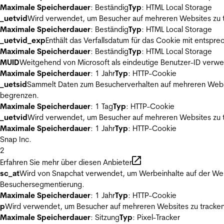
Maximale Speicherdauer
: Beständig
Typ
: HTML Local Storage
_uetvid
Wird verwendet, um Besucher auf mehreren Websites zu t
Maximale Speicherdauer
: Beständig
Typ
: HTML Local Storage
_uetvid_exp
Enthält das Verfallsdatum für das Cookie mit entsp
Maximale Speicherdauer
: Beständig
Typ
: HTML Local Storage
MUID
Weitgehend von Microsoft als eindeutige Benutzer-ID verwen
Maximale Speicherdauer
: 1 Jahr
Typ
: HTTP-Cookie
_uetsid
Sammelt Daten zum Besucherverhalten auf mehreren Websit
begrenzen.
Maximale Speicherdauer
: 1 Tag
Typ
: HTTP-Cookie
_uetvid
Wird verwendet, um Besucher auf mehreren Websites zu t
Maximale Speicherdauer
: 1 Jahr
Typ
: HTTP-Cookie
Snap Inc.
2
Erfahren Sie mehr über diesen Anbieter
sc_at
Wird von Snapchat verwendet, um Werbeinhalte auf der Webs
Besuchersegmentierung.
Maximale Speicherdauer
: 1 Jahr
Typ
: HTTP-Cookie
p
Wird verwendet, um Besucher auf mehreren Websites zu tracken
Maximale Speicherdauer
: Sitzung
Typ
: Pixel-Tracker