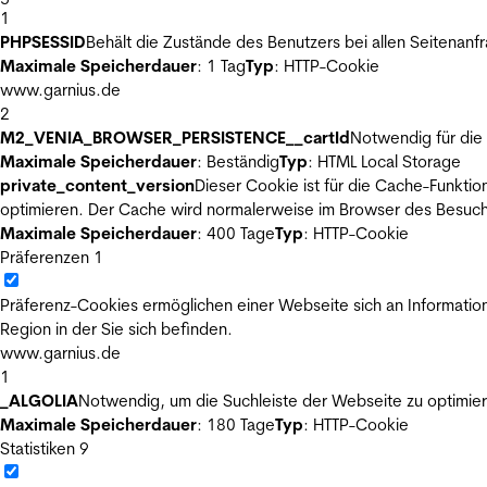
1
PHPSESSID
Behält die Zustände des Benutzers bei allen Seitenanf
Maximale Speicherdauer
: 1 Tag
Typ
: HTTP-Cookie
www.garnius.de
2
M2_VENIA_BROWSER_PERSISTENCE__cartId
Notwendig für die 
Maximale Speicherdauer
: Beständig
Typ
: HTML Local Storage
private_content_version
Dieser Cookie ist für die Cache-Funkti
optimieren. Der Cache wird normalerweise im Browser des Besuch
Maximale Speicherdauer
: 400 Tage
Typ
: HTTP-Cookie
Präferenzen
1
Präferenz-Cookies ermöglichen einer Webseite sich an Informatione
Region in der Sie sich befinden.
www.garnius.de
1
_ALGOLIA
Notwendig, um die Suchleiste der Webseite zu optimier
Maximale Speicherdauer
: 180 Tage
Typ
: HTTP-Cookie
Statistiken
9