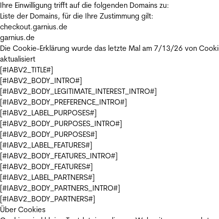
Ihre Einwilligung trifft auf die folgenden Domains zu:
Liste der Domains, für die Ihre Zustimmung gilt:
checkout.garnius.de
garnius.de
Die Cookie-Erklärung wurde das letzte Mal am 7/13/26 von
Cooki
aktualisiert
[#IABV2_TITLE#]
[#IABV2_BODY_INTRO#]
[#IABV2_BODY_LEGITIMATE_INTEREST_INTRO#]
[#IABV2_BODY_PREFERENCE_INTRO#]
[#IABV2_LABEL_PURPOSES#]
[#IABV2_BODY_PURPOSES_INTRO#]
[#IABV2_BODY_PURPOSES#]
[#IABV2_LABEL_FEATURES#]
[#IABV2_BODY_FEATURES_INTRO#]
[#IABV2_BODY_FEATURES#]
[#IABV2_LABEL_PARTNERS#]
[#IABV2_BODY_PARTNERS_INTRO#]
[#IABV2_BODY_PARTNERS#]
Über Cookies