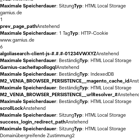
Maximale Speicherdauer
: Sitzung
Typ
: HTML Local Storage
garnius.de
1
prev_page_path
Anstehend
Maximale Speicherdauer
: 1 Tag
Typ
: HTTP-Cookie
www.garnius.de
6
algoliasearch-client-js-#.#.#-01234VWXYZ
Anstehend
Maximale Speicherdauer
: Beständig
Typ
: HTML Local Storage
Garnius-cache#apollogql
Anstehend
Maximale Speicherdauer
: Beständig
Typ
: IndexedDB
M2_VENIA_BROWSER_PERSISTENCE__magento_cache_id
Ans
Maximale Speicherdauer
: Beständig
Typ
: HTML Local Storage
M2_VENIA_BROWSER_PERSISTENCE__urlResolver_#
Anstehen
Maximale Speicherdauer
: Beständig
Typ
: HTML Local Storage
scrollLock
Anstehend
Maximale Speicherdauer
: Sitzung
Typ
: HTML Local Storage
success_login_redirect_path
Anstehend
Maximale Speicherdauer
: Sitzung
Typ
: HTML Local Storage
Domainübergreifende Zustimmung
2