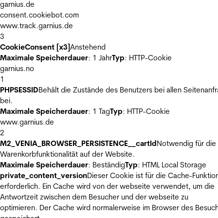
garnius.de
consent.cookiebot.com
www.track.garnius.de
3
CookieConsent [x3]
Anstehend
Maximale Speicherdauer
: 1 Jahr
Typ
: HTTP-Cookie
garnius.no
1
PHPSESSID
Behält die Zustände des Benutzers bei allen Seitenanf
bei.
Maximale Speicherdauer
: 1 Tag
Typ
: HTTP-Cookie
www.garnius.de
2
M2_VENIA_BROWSER_PERSISTENCE__cartId
Notwendig für die
Warenkorbfunktionalität auf der Website.
Maximale Speicherdauer
: Beständig
Typ
: HTML Local Storage
private_content_version
Dieser Cookie ist für die Cache-Funktio
erforderlich. Ein Cache wird von der webseite verwendet, um die
Antwortzeit zwischen dem Besucher und der webseite zu
optimieren. Der Cache wird normalerweise im Browser des Besuc