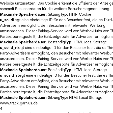
Website umzusetzen. Das Cookie erkennt die Effizienz der Anzeig
sammelt Besucherdaten für die weitere Besuchersegmentierung.
Maximale Speicherdauer
: Sitzung
Typ
: HTTP-Cookie
u_sclid
Legt eine eindeutige ID für den Besucher fest, die es Third
Advertisern ermöglicht, den Besucher mit relevanter Werbung
anzusprechen. Dieser Pairing-Service wird von Werbe-Hubs von Th
Parties bereitgestellt, die Echtzeitgebote für Advertiser ermöglich
Maximale Speicherdauer
: Beständig
Typ
: HTML Local Storage
u_sclid_r
Legt eine eindeutige ID für den Besucher fest, die es Thi
Party-Advertisern ermöglicht, den Besucher mit relevanter Werbu
anzusprechen. Dieser Pairing-Service wird von Werbe-Hubs von Th
Parties bereitgestellt, die Echtzeitgebote für Advertiser ermöglich
Maximale Speicherdauer
: Beständig
Typ
: HTML Local Storage
u_scsid_r
Legt eine eindeutige ID für den Besucher fest, die es Thi
Party-Advertisern ermöglicht, den Besucher mit relevanter Werbu
anzusprechen. Dieser Pairing-Service wird von Werbe-Hubs von Th
Parties bereitgestellt, die Echtzeitgebote für Advertiser ermöglich
Maximale Speicherdauer
: Sitzung
Typ
: HTML Local Storage
www.track.garnius.de
4