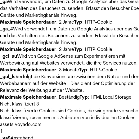
_ga
Wird verwendet, um Daten zu Google Analytics über das Gerä
das Verhalten des Besuchers zu senden. Erfasst den Besucher übe
Geräte und Marketingkanäle hinweg.
Maximale Speicherdauer
: 2 Jahre
Typ
: HTTP-Cookie
_ga_#
Wird verwendet, um Daten zu Google Analytics über das Ge
und das Verhalten des Besuchers zu senden. Erfasst den Besucher
Geräte und Marketingkanäle hinweg.
Maximale Speicherdauer
: 2 Jahre
Typ
: HTTP-Cookie
_gcl_au
Wird von Google AdSense zum Experimentieren mit
Werbewirkung auf Websites verwendet, die ihre Services nutzen.
Maximale Speicherdauer
: 3 Monate
Typ
: HTTP-Cookie
_gcl_ls
Verfolgt die Konversionsrate zwischen dem Nutzer und de
Werbebannern auf der Website - Dies dient der Optimierung der
Relevanz der Werbung auf der Website.
Maximale Speicherdauer
: Beständig
Typ
: HTML Local Storage
Nicht klassifiziert
8
Nicht klassifizierte Cookies sind Cookies, die wir gerade versuche
klassifizieren, zusammen mit Anbietern von individuellen Cookies.
assets.voyado.com
1
_vaS
Anstehend