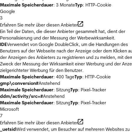
Maximale Speicherdauer
: 3 Monate
Typ
: HTTP-Cookie
Google
3
Erfahren Sie mehr über diesen Anbieter
Ein Teil der Daten, die dieser Anbieter gesammelt hat, dient der
Personalisierung und der Messung der Werbewirksamkeit.
IDE
Verwendet von Google DoubleClick, um die Handlungen des
Benutzers auf der Webseite nach der Anzeige oder dem Klicken au
der Anzeigen des Anbieters zu registrieren und zu melden, mit de
Zweck der Messung der Wirksamkeit einer Werbung und der Anze
zielgerichteter Werbung für den Benutzer.
Maximale Speicherdauer
: 400 Tage
Typ
: HTTP-Cookie
gmp\conversion#
Anstehend
Maximale Speicherdauer
: Sitzung
Typ
: Pixel-Tracker
ddm/activity/src=#
Anstehend
Maximale Speicherdauer
: Sitzung
Typ
: Pixel-Tracker
Microsoft
7
Erfahren Sie mehr über diesen Anbieter
_uetsid
Wird verwendet, um Besucher auf mehreren Websites zu