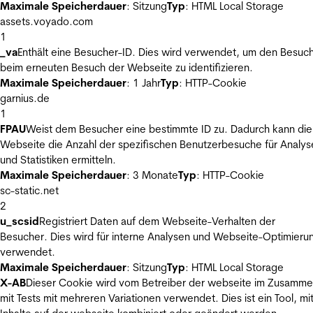
Maximale Speicherdauer
: Sitzung
Typ
: HTML Local Storage
assets.voyado.com
1
_va
Enthält eine Besucher-ID. Dies wird verwendet, um den Besuc
beim erneuten Besuch der Webseite zu identifizieren.
Maximale Speicherdauer
: 1 Jahr
Typ
: HTTP-Cookie
garnius.de
1
FPAU
Weist dem Besucher eine bestimmte ID zu. Dadurch kann die
Webseite die Anzahl der spezifischen Benutzerbesuche für Analys
und Statistiken ermitteln.
Maximale Speicherdauer
: 3 Monate
Typ
: HTTP-Cookie
sc-static.net
2
u_scsid
Registriert Daten auf dem Webseite-Verhalten der
Besucher. Dies wird für interne Analysen und Webseite-Optimieru
verwendet.
Maximale Speicherdauer
: Sitzung
Typ
: HTML Local Storage
X-AB
Dieser Cookie wird vom Betreiber der webseite im Zusamm
mit Tests mit mehreren Variationen verwendet. Dies ist ein Tool, m