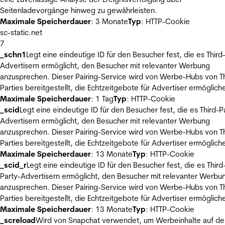
Seitenladevorgänge hinweg zu gewährleisten.
Maximale Speicherdauer
: 3 Monate
Typ
: HTTP-Cookie
sc-static.net
7
_schn1
Legt eine eindeutige ID für den Besucher fest, die es Third
Advertisern ermöglicht, den Besucher mit relevanter Werbung
anzusprechen. Dieser Pairing-Service wird von Werbe-Hubs von Th
Parties bereitgestellt, die Echtzeitgebote für Advertiser ermöglich
Maximale Speicherdauer
: 1 Tag
Typ
: HTTP-Cookie
_scid
Legt eine eindeutige ID für den Besucher fest, die es Third-P
Advertisern ermöglicht, den Besucher mit relevanter Werbung
anzusprechen. Dieser Pairing-Service wird von Werbe-Hubs von Th
Parties bereitgestellt, die Echtzeitgebote für Advertiser ermöglich
Maximale Speicherdauer
: 13 Monate
Typ
: HTTP-Cookie
_scid_r
Legt eine eindeutige ID für den Besucher fest, die es Third
Party-Advertisern ermöglicht, den Besucher mit relevanter Werbu
anzusprechen. Dieser Pairing-Service wird von Werbe-Hubs von Th
Parties bereitgestellt, die Echtzeitgebote für Advertiser ermöglich
Maximale Speicherdauer
: 13 Monate
Typ
: HTTP-Cookie
_screload
Wird von Snapchat verwendet, um Werbeinhalte auf de