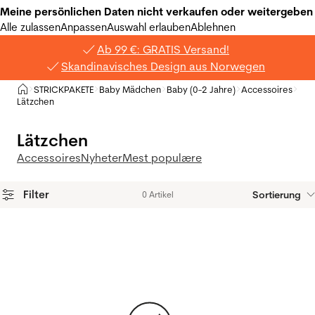
Meine persönlichen Daten nicht verkaufen oder weitergeben
Alle zulassen
Anpassen
Auswahl erlauben
Ablehnen
Ab 99 €: GRATIS Versand!
Skandinavisches Design aus Norwegen
Privat
STRICKPAKETE
Baby Mädchen
Baby (0-2 Jahre)
Accessoires
>
>
>
>
>
Lätzchen
Lätzchen
Accessoires
Nyheter
Mest populære
Filter
Sortierung
0 Artikel