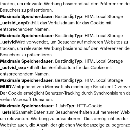
tracken, um relevante Werbung basierend auf den Präferenzen de
Besuchers zu präsentieren.
Maximale Speicherdauer
: Beständig
Typ
: HTML Local Storage
_uetsid_exp
Enthält das Verfallsdatum für das Cookie mit
entsprechendem Namen.
Maximale Speicherdauer
: Beständig
Typ
: HTML Local Storage
_uetvid
Wird verwendet, um Besucher auf mehreren Websites zu
tracken, um relevante Werbung basierend auf den Präferenzen de
Besuchers zu präsentieren.
Maximale Speicherdauer
: Beständig
Typ
: HTML Local Storage
_uetvid_exp
Enthält das Verfallsdatum für das Cookie mit
entsprechendem Namen.
Maximale Speicherdauer
: Beständig
Typ
: HTML Local Storage
MUID
Weitgehend von Microsoft als eindeutige Benutzer-ID verw
Der Cookie ermöglicht Benutzer-Tracking durch Synchronisieren de
vielen Microsoft-Domänen.
Maximale Speicherdauer
: 1 Jahr
Typ
: HTTP-Cookie
_uetsid
Sammelt Daten zum Besucherverhalten auf mehreren Webs
um relevantere Werbung zu präsentieren - Dies ermöglicht es der
Website auch, die Anzahl der gleichen Werbeanzeige zu begrenze