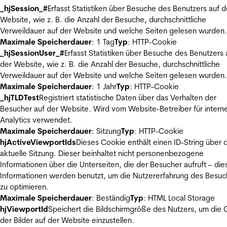
_hjSession_#
Erfasst Statistiken über Besuche des Benutzers auf d
Website, wie z. B. die Anzahl der Besuche, durchschnittliche
Verweildauer auf der Website und welche Seiten gelesen wurden.
Maximale Speicherdauer
: 1 Tag
Typ
: HTTP-Cookie
_hjSessionUser_#
Erfasst Statistiken über Besuche des Benutzers 
der Website, wie z. B. die Anzahl der Besuche, durchschnittliche
Verweildauer auf der Website und welche Seiten gelesen wurden.
Maximale Speicherdauer
: 1 Jahr
Typ
: HTTP-Cookie
_hjTLDTest
Registriert statistische Daten über das Verhalten der
Besucher auf der Website. Wird vom Website-Betreiber für intern
Analytics verwendet.
Maximale Speicherdauer
: Sitzung
Typ
: HTTP-Cookie
hjActiveViewportIds
Dieses Cookie enthält einen ID-String über 
aktuelle Sitzung. Dieser beinhaltet nicht personenbezogene
Informationen über die Unterseiten, die der Besucher aufruft – die
Informationen werden benutzt, um die Nutzererfahrung des Besuc
zu optimieren.
Maximale Speicherdauer
: Beständig
Typ
: HTML Local Storage
hjViewportId
Speichert die Bildschirmgröße des Nutzers, um die
der Bilder auf der Website einzustellen.