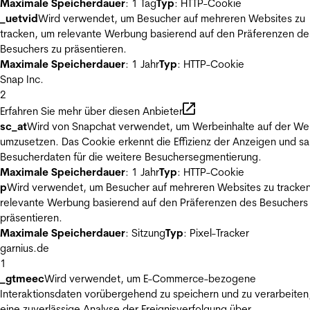
Maximale Speicherdauer
: 1 Tag
Typ
: HTTP-Cookie
_uetvid
Wird verwendet, um Besucher auf mehreren Websites zu
tracken, um relevante Werbung basierend auf den Präferenzen de
Besuchers zu präsentieren.
Maximale Speicherdauer
: 1 Jahr
Typ
: HTTP-Cookie
Snap Inc.
2
Erfahren Sie mehr über diesen Anbieter
sc_at
Wird von Snapchat verwendet, um Werbeinhalte auf der We
umzusetzen. Das Cookie erkennt die Effizienz der Anzeigen und s
Besucherdaten für die weitere Besuchersegmentierung.
Maximale Speicherdauer
: 1 Jahr
Typ
: HTTP-Cookie
p
Wird verwendet, um Besucher auf mehreren Websites zu tracke
relevante Werbung basierend auf den Präferenzen des Besuchers
präsentieren.
Maximale Speicherdauer
: Sitzung
Typ
: Pixel-Tracker
garnius.de
1
_gtmeec
Wird verwendet, um E-Commerce-bezogene
Interaktionsdaten vorübergehend zu speichern und zu verarbeiten
eine zuverlässige Analyse der Ereignisverfolgung über