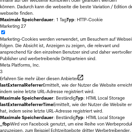
Inhalte auf der webseite kombiniert oder geändert werden
können. Dadurch kann die webseite die beste Variation / Edition d
webseite finden.
Maximale Speicherdauer
: 1 Tag
Typ
: HTTP-Cookie
Marketing
27
Marketing-Cookies werden verwendet, um Besuchern auf Websei
folgen. Die Absicht ist, Anzeigen zu zeigen, die relevant und
ansprechend für den einzelnen Benutzer sind und daher wertvoller
Publisher und werbetreibende Drittparteien sind.
Meta Platforms, Inc.
3
Erfahren Sie mehr über diesen Anbieter
lastExternalReferrer
Ermittelt, wie der Nutzer die Website erreicht
indem seine letzte URL-Adresse registriert wird.
Maximale Speicherdauer
: Beständig
Typ
: HTML Local Storage
lastExternalReferrerTime
Ermittelt, wie der Nutzer die Website er
hat, indem seine letzte URL-Adresse registriert wird.
Maximale Speicherdauer
: Beständig
Typ
: HTML Local Storage
_fbp
Wird von Facebook genutzt, um eine Reihe von Werbeprodu
anzuzeigen, zum Beispiel Echtzeitgebote dritter Werbetreibender.