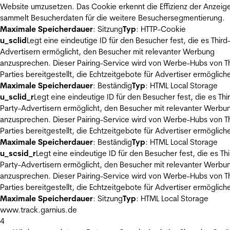
Website umzusetzen. Das Cookie erkennt die Effizienz der Anzeig
sammelt Besucherdaten für die weitere Besuchersegmentierung.
Maximale Speicherdauer
: Sitzung
Typ
: HTTP-Cookie
u_sclid
Legt eine eindeutige ID für den Besucher fest, die es Third
Advertisern ermöglicht, den Besucher mit relevanter Werbung
anzusprechen. Dieser Pairing-Service wird von Werbe-Hubs von Th
Parties bereitgestellt, die Echtzeitgebote für Advertiser ermöglich
Maximale Speicherdauer
: Beständig
Typ
: HTML Local Storage
u_sclid_r
Legt eine eindeutige ID für den Besucher fest, die es Thi
Party-Advertisern ermöglicht, den Besucher mit relevanter Werbu
anzusprechen. Dieser Pairing-Service wird von Werbe-Hubs von Th
Parties bereitgestellt, die Echtzeitgebote für Advertiser ermöglich
Maximale Speicherdauer
: Beständig
Typ
: HTML Local Storage
u_scsid_r
Legt eine eindeutige ID für den Besucher fest, die es Thi
Party-Advertisern ermöglicht, den Besucher mit relevanter Werbu
anzusprechen. Dieser Pairing-Service wird von Werbe-Hubs von Th
Parties bereitgestellt, die Echtzeitgebote für Advertiser ermöglich
Maximale Speicherdauer
: Sitzung
Typ
: HTML Local Storage
www.track.garnius.de
4