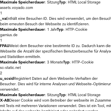
Maximale Speicherdauer
: Sitzung
Typ
: HTML Local Storage
assets.voyado.com
1
_va
Enthält eine Besucher-ID. Dies wird verwendet, um den Besuc
beim erneuten Besuch der Webseite zu identifizieren.
Maximale Speicherdauer
: 1 Jahr
Typ
: HTTP-Cookie
garnius.de
1
FPAU
Weist dem Besucher eine bestimmte ID zu. Dadurch kann die
Webseite die Anzahl der spezifischen Benutzerbesuche für Analys
und Statistiken ermitteln.
Maximale Speicherdauer
: 3 Monate
Typ
: HTTP-Cookie
sc-static.net
2
u_scsid
Registriert Daten auf dem Webseite-Verhalten der
Besucher. Dies wird für interne Analysen und Webseite-Optimieru
verwendet.
Maximale Speicherdauer
: Sitzung
Typ
: HTML Local Storage
X-AB
Dieser Cookie wird vom Betreiber der webseite im Zusamm
mit Tests mit mehreren Variationen verwendet. Dies ist ein Tool, m