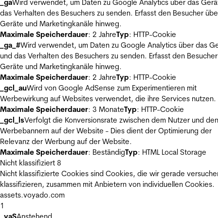
_ga
Wird verwendet, um Daten zu Google Analytics über das Gerä
das Verhalten des Besuchers zu senden. Erfasst den Besucher übe
Geräte und Marketingkanäle hinweg.
Maximale Speicherdauer
: 2 Jahre
Typ
: HTTP-Cookie
_ga_#
Wird verwendet, um Daten zu Google Analytics über das Ge
und das Verhalten des Besuchers zu senden. Erfasst den Besucher
Geräte und Marketingkanäle hinweg.
Maximale Speicherdauer
: 2 Jahre
Typ
: HTTP-Cookie
_gcl_au
Wird von Google AdSense zum Experimentieren mit
Werbewirkung auf Websites verwendet, die ihre Services nutzen.
Maximale Speicherdauer
: 3 Monate
Typ
: HTTP-Cookie
_gcl_ls
Verfolgt die Konversionsrate zwischen dem Nutzer und de
Werbebannern auf der Website - Dies dient der Optimierung der
Relevanz der Werbung auf der Website.
Maximale Speicherdauer
: Beständig
Typ
: HTML Local Storage
Nicht klassifiziert
8
Nicht klassifizierte Cookies sind Cookies, die wir gerade versuche
klassifizieren, zusammen mit Anbietern von individuellen Cookies.
assets.voyado.com
1
_vaS
Anstehend