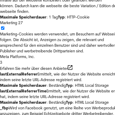
Inhalte auf der webseite kombiniert oder geändert werden
können. Dadurch kann die webseite die beste Variation / Edition d
webseite finden.
Maximale Speicherdauer
: 1 Tag
Typ
: HTTP-Cookie
Marketing
27
Marketing-Cookies werden verwendet, um Besuchern auf Websei
folgen. Die Absicht ist, Anzeigen zu zeigen, die relevant und
ansprechend für den einzelnen Benutzer sind und daher wertvoller
Publisher und werbetreibende Drittparteien sind.
Meta Platforms, Inc.
3
Erfahren Sie mehr über diesen Anbieter
lastExternalReferrer
Ermittelt, wie der Nutzer die Website erreicht
indem seine letzte URL-Adresse registriert wird.
Maximale Speicherdauer
: Beständig
Typ
: HTML Local Storage
lastExternalReferrerTime
Ermittelt, wie der Nutzer die Website er
hat, indem seine letzte URL-Adresse registriert wird.
Maximale Speicherdauer
: Beständig
Typ
: HTML Local Storage
_fbp
Wird von Facebook genutzt, um eine Reihe von Werbeprodu
anzuzeigen, zum Beispiel Echtzeitgebote dritter Werbetreibender.