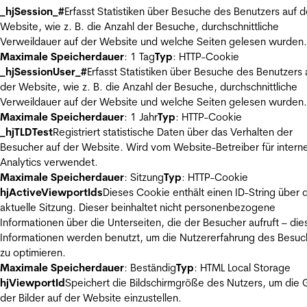
_hjSession_#
Erfasst Statistiken über Besuche des Benutzers auf d
Website, wie z. B. die Anzahl der Besuche, durchschnittliche
Verweildauer auf der Website und welche Seiten gelesen wurden.
Maximale Speicherdauer
: 1 Tag
Typ
: HTTP-Cookie
_hjSessionUser_#
Erfasst Statistiken über Besuche des Benutzers 
der Website, wie z. B. die Anzahl der Besuche, durchschnittliche
Verweildauer auf der Website und welche Seiten gelesen wurden.
Maximale Speicherdauer
: 1 Jahr
Typ
: HTTP-Cookie
_hjTLDTest
Registriert statistische Daten über das Verhalten der
Besucher auf der Website. Wird vom Website-Betreiber für intern
Analytics verwendet.
Maximale Speicherdauer
: Sitzung
Typ
: HTTP-Cookie
hjActiveViewportIds
Dieses Cookie enthält einen ID-String über 
aktuelle Sitzung. Dieser beinhaltet nicht personenbezogene
Informationen über die Unterseiten, die der Besucher aufruft – die
Informationen werden benutzt, um die Nutzererfahrung des Besuc
zu optimieren.
Maximale Speicherdauer
: Beständig
Typ
: HTML Local Storage
hjViewportId
Speichert die Bildschirmgröße des Nutzers, um die
der Bilder auf der Website einzustellen.