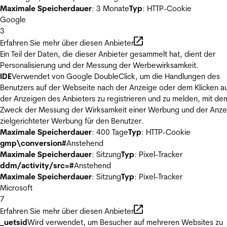
Maximale Speicherdauer
: 3 Monate
Typ
: HTTP-Cookie
Google
3
Erfahren Sie mehr über diesen Anbieter
Ein Teil der Daten, die dieser Anbieter gesammelt hat, dient der
Personalisierung und der Messung der Werbewirksamkeit.
IDE
Verwendet von Google DoubleClick, um die Handlungen des
Benutzers auf der Webseite nach der Anzeige oder dem Klicken au
der Anzeigen des Anbieters zu registrieren und zu melden, mit de
Zweck der Messung der Wirksamkeit einer Werbung und der Anze
zielgerichteter Werbung für den Benutzer.
Maximale Speicherdauer
: 400 Tage
Typ
: HTTP-Cookie
gmp\conversion#
Anstehend
Maximale Speicherdauer
: Sitzung
Typ
: Pixel-Tracker
ddm/activity/src=#
Anstehend
Maximale Speicherdauer
: Sitzung
Typ
: Pixel-Tracker
Microsoft
7
Erfahren Sie mehr über diesen Anbieter
_uetsid
Wird verwendet, um Besucher auf mehreren Websites zu