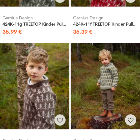
Garnius Design
Garnius Design
424K-11g TREETOP Kinder Pullover
424K-11f TREETOP Kinder Pullover
35
.
99
€
36
.
39
€