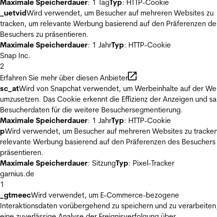
Maximale Speicherdauer
: 1 Tag
Typ
: HTTP-Cookie
_uetvid
Wird verwendet, um Besucher auf mehreren Websites zu
tracken, um relevante Werbung basierend auf den Präferenzen de
Besuchers zu präsentieren.
Maximale Speicherdauer
: 1 Jahr
Typ
: HTTP-Cookie
Snap Inc.
2
Erfahren Sie mehr über diesen Anbieter
sc_at
Wird von Snapchat verwendet, um Werbeinhalte auf der We
umzusetzen. Das Cookie erkennt die Effizienz der Anzeigen und s
Besucherdaten für die weitere Besuchersegmentierung.
Maximale Speicherdauer
: 1 Jahr
Typ
: HTTP-Cookie
p
Wird verwendet, um Besucher auf mehreren Websites zu tracke
relevante Werbung basierend auf den Präferenzen des Besuchers
präsentieren.
Maximale Speicherdauer
: Sitzung
Typ
: Pixel-Tracker
garnius.de
1
_gtmeec
Wird verwendet, um E-Commerce-bezogene
Interaktionsdaten vorübergehend zu speichern und zu verarbeiten
eine zuverlässige Analyse der Ereignisverfolgung über