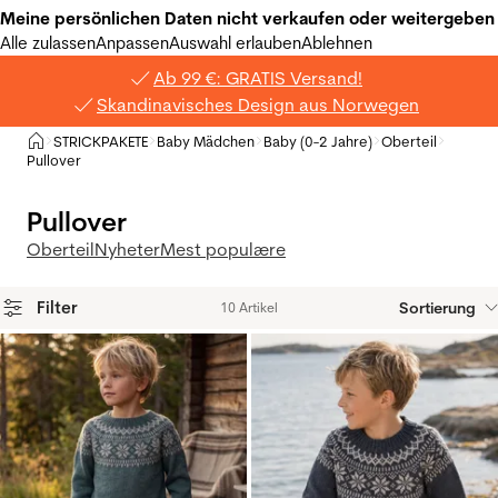
Meine persönlichen Daten nicht verkaufen oder weitergeben
Alle zulassen
Anpassen
Auswahl erlauben
Ablehnen
Ab 99 €: GRATIS Versand!
Skandinavisches Design aus Norwegen
Privat
STRICKPAKETE
Baby Mädchen
Baby (0-2 Jahre)
Oberteil
>
>
>
>
>
Pullover
Pullover
Oberteil
Nyheter
Mest populære
Filter
Sortierung
10 Artikel
Produkte