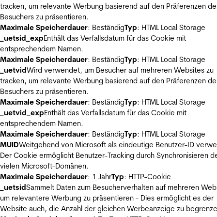
tracken, um relevante Werbung basierend auf den Präferenzen de
Besuchers zu präsentieren.
Maximale Speicherdauer
: Beständig
Typ
: HTML Local Storage
_uetsid_exp
Enthält das Verfallsdatum für das Cookie mit
entsprechendem Namen.
Maximale Speicherdauer
: Beständig
Typ
: HTML Local Storage
_uetvid
Wird verwendet, um Besucher auf mehreren Websites zu
tracken, um relevante Werbung basierend auf den Präferenzen de
Besuchers zu präsentieren.
Maximale Speicherdauer
: Beständig
Typ
: HTML Local Storage
_uetvid_exp
Enthält das Verfallsdatum für das Cookie mit
entsprechendem Namen.
Maximale Speicherdauer
: Beständig
Typ
: HTML Local Storage
MUID
Weitgehend von Microsoft als eindeutige Benutzer-ID verw
Der Cookie ermöglicht Benutzer-Tracking durch Synchronisieren de
vielen Microsoft-Domänen.
Maximale Speicherdauer
: 1 Jahr
Typ
: HTTP-Cookie
_uetsid
Sammelt Daten zum Besucherverhalten auf mehreren Webs
um relevantere Werbung zu präsentieren - Dies ermöglicht es der
Website auch, die Anzahl der gleichen Werbeanzeige zu begrenze