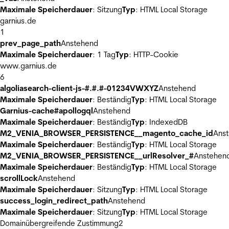
Maximale Speicherdauer
: Sitzung
Typ
: HTML Local Storage
garnius.de
1
prev_page_path
Anstehend
Maximale Speicherdauer
: 1 Tag
Typ
: HTTP-Cookie
www.garnius.de
6
algoliasearch-client-js-#.#.#-01234VWXYZ
Anstehend
Maximale Speicherdauer
: Beständig
Typ
: HTML Local Storage
Garnius-cache#apollogql
Anstehend
Maximale Speicherdauer
: Beständig
Typ
: IndexedDB
M2_VENIA_BROWSER_PERSISTENCE__magento_cache_id
Ans
Maximale Speicherdauer
: Beständig
Typ
: HTML Local Storage
M2_VENIA_BROWSER_PERSISTENCE__urlResolver_#
Anstehen
Maximale Speicherdauer
: Beständig
Typ
: HTML Local Storage
scrollLock
Anstehend
Maximale Speicherdauer
: Sitzung
Typ
: HTML Local Storage
success_login_redirect_path
Anstehend
Maximale Speicherdauer
: Sitzung
Typ
: HTML Local Storage
Domainübergreifende Zustimmung
2