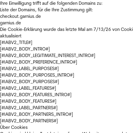
Ihre Einwilligung trifft auf die folgenden Domains zu:
Liste der Domains, für die Ihre Zustimmung gilt:
checkout.garnius.de
garnius.de
Die Cookie-Erklärung wurde das letzte Mal am 7/13/26 von
Cooki
aktualisiert
[#IABV2_TITLE#]
[#IABV2_BODY_INTRO#]
[#IABV2_BODY_LEGITIMATE_INTEREST_INTRO#]
[#IABV2_BODY_PREFERENCE_INTRO#]
[#IABV2_LABEL_PURPOSES#]
[#IABV2_BODY_PURPOSES_INTRO#]
[#IABV2_BODY_PURPOSES#]
[#IABV2_LABEL_FEATURES#]
[#IABV2_BODY_FEATURES_INTRO#]
[#IABV2_BODY_FEATURES#]
[#IABV2_LABEL_PARTNERS#]
[#IABV2_BODY_PARTNERS_INTRO#]
[#IABV2_BODY_PARTNERS#]
Über Cookies