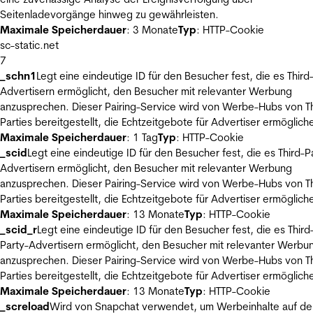
Seitenladevorgänge hinweg zu gewährleisten.
Maximale Speicherdauer
: 3 Monate
Typ
: HTTP-Cookie
sc-static.net
7
_schn1
Legt eine eindeutige ID für den Besucher fest, die es Third
Advertisern ermöglicht, den Besucher mit relevanter Werbung
anzusprechen. Dieser Pairing-Service wird von Werbe-Hubs von Th
Parties bereitgestellt, die Echtzeitgebote für Advertiser ermöglich
Maximale Speicherdauer
: 1 Tag
Typ
: HTTP-Cookie
_scid
Legt eine eindeutige ID für den Besucher fest, die es Third-P
Advertisern ermöglicht, den Besucher mit relevanter Werbung
anzusprechen. Dieser Pairing-Service wird von Werbe-Hubs von Th
Parties bereitgestellt, die Echtzeitgebote für Advertiser ermöglich
Maximale Speicherdauer
: 13 Monate
Typ
: HTTP-Cookie
_scid_r
Legt eine eindeutige ID für den Besucher fest, die es Third
Party-Advertisern ermöglicht, den Besucher mit relevanter Werbu
anzusprechen. Dieser Pairing-Service wird von Werbe-Hubs von Th
Parties bereitgestellt, die Echtzeitgebote für Advertiser ermöglich
Maximale Speicherdauer
: 13 Monate
Typ
: HTTP-Cookie
_screload
Wird von Snapchat verwendet, um Werbeinhalte auf de