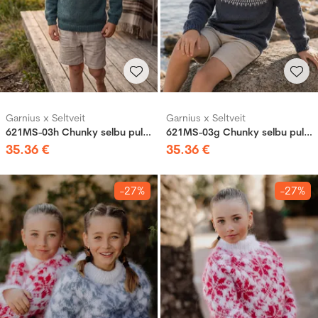
Garnius x Seltveit
Garnius x Seltveit
621MS-03h Chunky selbu pullover mini
621MS-03g Chunky selbu pullover mini
35
.
36
€
35
.
36
€
-27%
-27%