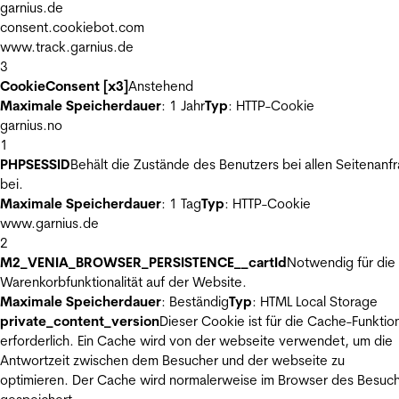
garnius.de
consent.cookiebot.com
www.track.garnius.de
3
CookieConsent [x3]
Anstehend
Maximale Speicherdauer
: 1 Jahr
Typ
: HTTP-Cookie
garnius.no
1
PHPSESSID
Behält die Zustände des Benutzers bei allen Seitenanf
bei.
Maximale Speicherdauer
: 1 Tag
Typ
: HTTP-Cookie
www.garnius.de
2
M2_VENIA_BROWSER_PERSISTENCE__cartId
Notwendig für die
Warenkorbfunktionalität auf der Website.
Maximale Speicherdauer
: Beständig
Typ
: HTML Local Storage
private_content_version
Dieser Cookie ist für die Cache-Funktio
erforderlich. Ein Cache wird von der webseite verwendet, um die
Antwortzeit zwischen dem Besucher und der webseite zu
optimieren. Der Cache wird normalerweise im Browser des Besuc