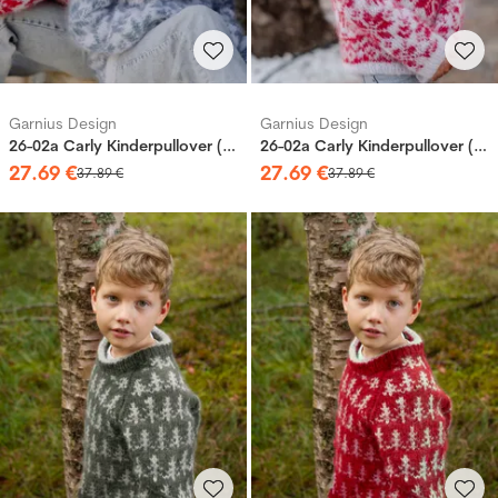
Garnius Design
Garnius Design
26-02a Carly Kinderpullover (Mohair)
26-02a Carly Kinderpullover (Mohair)
27
.
69
€
27
.
69
€
37
.
89
€
37
.
89
€