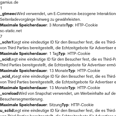
garnius.de
1
_gtmeec
Wird verwendet, um E-Commerce-bezogene Interaktionsda
Seitenladevorgänge hinweg zu gewährleisten.
Maximale Speicherdauer
: 3 Monate
Typ
: HTTP-Cookie
sc-static.net
7
_schn1
Legt eine eindeutige ID für den Besucher fest, die es Thi
von Third Parties bereitgestellt, die Echtzeitgebote für Advertiser
Maximale Speicherdauer
: 1 Tag
Typ
: HTTP-Cookie
_scid
Legt eine eindeutige ID für den Besucher fest, die es Thir
Third Parties bereitgestellt, die Echtzeitgebote für Advertiser ermö
Maximale Speicherdauer
: 13 Monate
Typ
: HTTP-Cookie
_scid_r
Legt eine eindeutige ID für den Besucher fest, die es Th
von Third Parties bereitgestellt, die Echtzeitgebote für Advertiser
Maximale Speicherdauer
: 13 Monate
Typ
: HTTP-Cookie
_screload
Wird von Snapchat verwendet, um Werbeinhalte auf der
Besuchersegmentierung.
Maximale Speicherdauer
: Sitzung
Typ
: HTTP-Cookie
u_sclid
Legt eine eindeutige ID für den Besucher fest, die es Thi