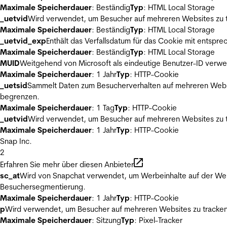
Maximale Speicherdauer
: Beständig
Typ
: HTML Local Storage
_uetvid
Wird verwendet, um Besucher auf mehreren Websites zu t
Maximale Speicherdauer
: Beständig
Typ
: HTML Local Storage
_uetvid_exp
Enthält das Verfallsdatum für das Cookie mit entsp
Maximale Speicherdauer
: Beständig
Typ
: HTML Local Storage
MUID
Weitgehend von Microsoft als eindeutige Benutzer-ID verwen
Maximale Speicherdauer
: 1 Jahr
Typ
: HTTP-Cookie
_uetsid
Sammelt Daten zum Besucherverhalten auf mehreren Websit
begrenzen.
Maximale Speicherdauer
: 1 Tag
Typ
: HTTP-Cookie
_uetvid
Wird verwendet, um Besucher auf mehreren Websites zu t
Maximale Speicherdauer
: 1 Jahr
Typ
: HTTP-Cookie
Snap Inc.
2
Erfahren Sie mehr über diesen Anbieter
sc_at
Wird von Snapchat verwendet, um Werbeinhalte auf der Webs
Besuchersegmentierung.
Maximale Speicherdauer
: 1 Jahr
Typ
: HTTP-Cookie
p
Wird verwendet, um Besucher auf mehreren Websites zu tracken
Maximale Speicherdauer
: Sitzung
Typ
: Pixel-Tracker