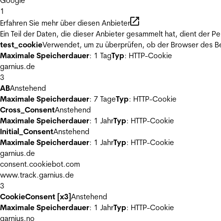
Google
1
Erfahren Sie mehr über diesen Anbieter
Ein Teil der Daten, die dieser Anbieter gesammelt hat, dient der
test_cookie
Verwendet, um zu überprüfen, ob der Browser des Be
Maximale Speicherdauer
: 1 Tag
Typ
: HTTP-Cookie
garnius.de
3
AB
Anstehend
Maximale Speicherdauer
: 7 Tage
Typ
: HTTP-Cookie
Cross_Consent
Anstehend
Maximale Speicherdauer
: 1 Jahr
Typ
: HTTP-Cookie
Initial_Consent
Anstehend
Maximale Speicherdauer
: 1 Jahr
Typ
: HTTP-Cookie
garnius.de
consent.cookiebot.com
www.track.garnius.de
3
CookieConsent [x3]
Anstehend
Maximale Speicherdauer
: 1 Jahr
Typ
: HTTP-Cookie
garnius.no