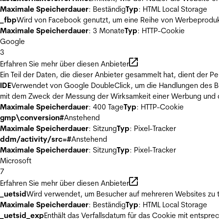
Maximale Speicherdauer
: Beständig
Typ
: HTML Local Storage
_fbp
Wird von Facebook genutzt, um eine Reihe von Werbeprodukt
Maximale Speicherdauer
: 3 Monate
Typ
: HTTP-Cookie
Google
3
Erfahren Sie mehr über diesen Anbieter
Ein Teil der Daten, die dieser Anbieter gesammelt hat, dient der
IDE
Verwendet von Google DoubleClick, um die Handlungen des Ben
mit dem Zweck der Messung der Wirksamkeit einer Werbung und de
Maximale Speicherdauer
: 400 Tage
Typ
: HTTP-Cookie
gmp\conversion#
Anstehend
Maximale Speicherdauer
: Sitzung
Typ
: Pixel-Tracker
ddm/activity/src=#
Anstehend
Maximale Speicherdauer
: Sitzung
Typ
: Pixel-Tracker
Microsoft
7
Erfahren Sie mehr über diesen Anbieter
_uetsid
Wird verwendet, um Besucher auf mehreren Websites zu t
Maximale Speicherdauer
: Beständig
Typ
: HTML Local Storage
_uetsid_exp
Enthält das Verfallsdatum für das Cookie mit entsp