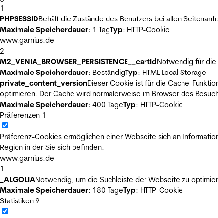
1
PHPSESSID
Behält die Zustände des Benutzers bei allen Seitenanf
Maximale Speicherdauer
: 1 Tag
Typ
: HTTP-Cookie
www.garnius.de
2
M2_VENIA_BROWSER_PERSISTENCE__cartId
Notwendig für die 
Maximale Speicherdauer
: Beständig
Typ
: HTML Local Storage
private_content_version
Dieser Cookie ist für die Cache-Funkti
optimieren. Der Cache wird normalerweise im Browser des Besuch
Maximale Speicherdauer
: 400 Tage
Typ
: HTTP-Cookie
Präferenzen
1
Präferenz-Cookies ermöglichen einer Webseite sich an Informatione
Region in der Sie sich befinden.
www.garnius.de
1
_ALGOLIA
Notwendig, um die Suchleiste der Webseite zu optimier
Maximale Speicherdauer
: 180 Tage
Typ
: HTTP-Cookie
Statistiken
9