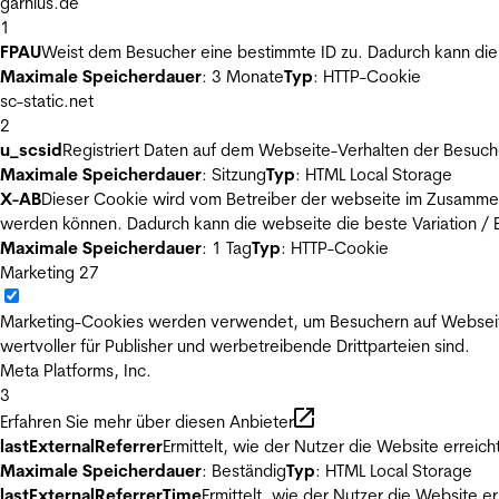
garnius.de
1
FPAU
Weist dem Besucher eine bestimmte ID zu. Dadurch kann die 
Maximale Speicherdauer
: 3 Monate
Typ
: HTTP-Cookie
sc-static.net
2
u_scsid
Registriert Daten auf dem Webseite-Verhalten der Besuch
Maximale Speicherdauer
: Sitzung
Typ
: HTML Local Storage
X-AB
Dieser Cookie wird vom Betreiber der webseite im Zusammenh
werden können. Dadurch kann die webseite die beste Variation / E
Maximale Speicherdauer
: 1 Tag
Typ
: HTTP-Cookie
Marketing
27
Marketing-Cookies werden verwendet, um Besuchern auf Webseiten 
wertvoller für Publisher und werbetreibende Drittparteien sind.
Meta Platforms, Inc.
3
Erfahren Sie mehr über diesen Anbieter
lastExternalReferrer
Ermittelt, wie der Nutzer die Website erreich
Maximale Speicherdauer
: Beständig
Typ
: HTML Local Storage
lastExternalReferrerTime
Ermittelt, wie der Nutzer die Website er