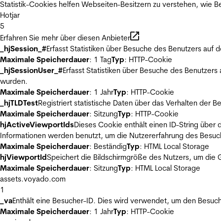
Statistik-Cookies helfen Webseiten-Besitzern zu verstehen, wie
Hotjar
5
Erfahren Sie mehr über diesen Anbieter
_hjSession_#
Erfasst Statistiken über Besuche des Benutzers auf 
Maximale Speicherdauer
: 1 Tag
Typ
: HTTP-Cookie
_hjSessionUser_#
Erfasst Statistiken über Besuche des Benutzers
wurden.
Maximale Speicherdauer
: 1 Jahr
Typ
: HTTP-Cookie
_hjTLDTest
Registriert statistische Daten über das Verhalten der 
Maximale Speicherdauer
: Sitzung
Typ
: HTTP-Cookie
hjActiveViewportIds
Dieses Cookie enthält einen ID-String über 
Informationen werden benutzt, um die Nutzererfahrung des Besuch
Maximale Speicherdauer
: Beständig
Typ
: HTML Local Storage
hjViewportId
Speichert die Bildschirmgröße des Nutzers, um die G
Maximale Speicherdauer
: Sitzung
Typ
: HTML Local Storage
assets.voyado.com
1
_va
Enthält eine Besucher-ID. Dies wird verwendet, um den Besuch
Maximale Speicherdauer
: 1 Jahr
Typ
: HTTP-Cookie