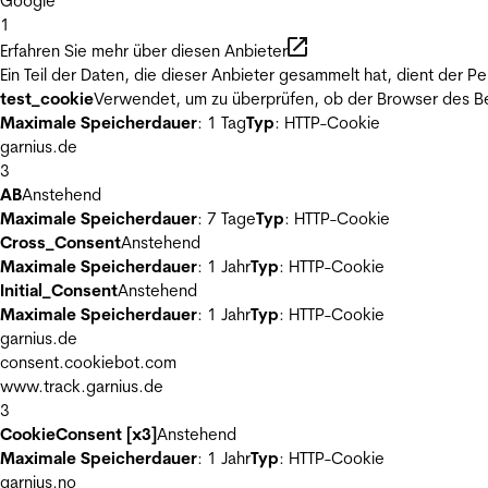
Google
1
Erfahren Sie mehr über diesen Anbieter
Ein Teil der Daten, die dieser Anbieter gesammelt hat, dient der
test_cookie
Verwendet, um zu überprüfen, ob der Browser des Be
Maximale Speicherdauer
: 1 Tag
Typ
: HTTP-Cookie
garnius.de
3
AB
Anstehend
Maximale Speicherdauer
: 7 Tage
Typ
: HTTP-Cookie
Cross_Consent
Anstehend
Maximale Speicherdauer
: 1 Jahr
Typ
: HTTP-Cookie
Initial_Consent
Anstehend
Maximale Speicherdauer
: 1 Jahr
Typ
: HTTP-Cookie
garnius.de
consent.cookiebot.com
www.track.garnius.de
3
CookieConsent [x3]
Anstehend
Maximale Speicherdauer
: 1 Jahr
Typ
: HTTP-Cookie
garnius.no