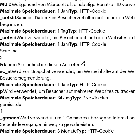
MUID
Weitgehend von Microsoft als eindeutige Benutzer-ID verwen
Maximale Speicherdauer
: 1 Jahr
Typ
: HTTP-Cookie
_uetsid
Sammelt Daten zum Besucherverhalten auf mehreren Websit
begrenzen.
Maximale Speicherdauer
: 1 Tag
Typ
: HTTP-Cookie
_uetvid
Wird verwendet, um Besucher auf mehreren Websites zu t
Maximale Speicherdauer
: 1 Jahr
Typ
: HTTP-Cookie
Snap Inc.
2
Erfahren Sie mehr über diesen Anbieter
sc_at
Wird von Snapchat verwendet, um Werbeinhalte auf der Webs
Besuchersegmentierung.
Maximale Speicherdauer
: 1 Jahr
Typ
: HTTP-Cookie
p
Wird verwendet, um Besucher auf mehreren Websites zu tracken
Maximale Speicherdauer
: Sitzung
Typ
: Pixel-Tracker
garnius.de
1
_gtmeec
Wird verwendet, um E-Commerce-bezogene Interaktionsda
Seitenladevorgänge hinweg zu gewährleisten.
Maximale Speicherdauer
: 3 Monate
Typ
: HTTP-Cookie