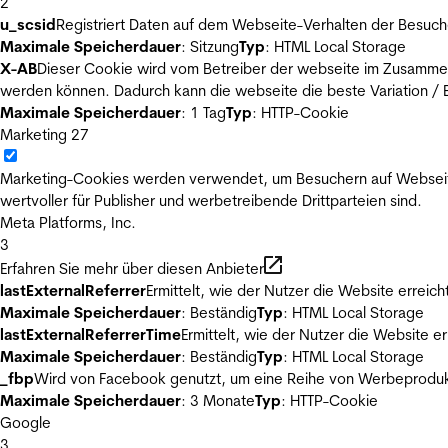
2
u_scsid
Registriert Daten auf dem Webseite-Verhalten der Besuch
Maximale Speicherdauer
: Sitzung
Typ
: HTML Local Storage
X-AB
Dieser Cookie wird vom Betreiber der webseite im Zusammenh
werden können. Dadurch kann die webseite die beste Variation / E
Maximale Speicherdauer
: 1 Tag
Typ
: HTTP-Cookie
Marketing
27
Marketing-Cookies werden verwendet, um Besuchern auf Webseiten 
wertvoller für Publisher und werbetreibende Drittparteien sind.
Meta Platforms, Inc.
3
Erfahren Sie mehr über diesen Anbieter
lastExternalReferrer
Ermittelt, wie der Nutzer die Website erreich
Maximale Speicherdauer
: Beständig
Typ
: HTML Local Storage
lastExternalReferrerTime
Ermittelt, wie der Nutzer die Website er
Maximale Speicherdauer
: Beständig
Typ
: HTML Local Storage
_fbp
Wird von Facebook genutzt, um eine Reihe von Werbeprodukt
Maximale Speicherdauer
: 3 Monate
Typ
: HTTP-Cookie
Google
3