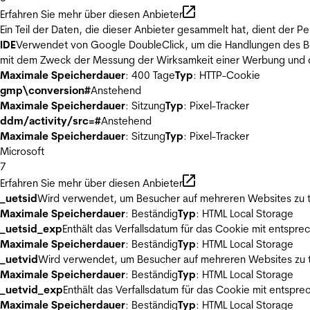
Erfahren Sie mehr über diesen Anbieter
Ein Teil der Daten, die dieser Anbieter gesammelt hat, dient der
IDE
Verwendet von Google DoubleClick, um die Handlungen des Ben
mit dem Zweck der Messung der Wirksamkeit einer Werbung und de
Maximale Speicherdauer
: 400 Tage
Typ
: HTTP-Cookie
gmp\conversion#
Anstehend
Maximale Speicherdauer
: Sitzung
Typ
: Pixel-Tracker
ddm/activity/src=#
Anstehend
Maximale Speicherdauer
: Sitzung
Typ
: Pixel-Tracker
Microsoft
7
Erfahren Sie mehr über diesen Anbieter
_uetsid
Wird verwendet, um Besucher auf mehreren Websites zu t
Maximale Speicherdauer
: Beständig
Typ
: HTML Local Storage
_uetsid_exp
Enthält das Verfallsdatum für das Cookie mit entsp
Maximale Speicherdauer
: Beständig
Typ
: HTML Local Storage
_uetvid
Wird verwendet, um Besucher auf mehreren Websites zu t
Maximale Speicherdauer
: Beständig
Typ
: HTML Local Storage
_uetvid_exp
Enthält das Verfallsdatum für das Cookie mit entsp
Maximale Speicherdauer
: Beständig
Typ
: HTML Local Storage