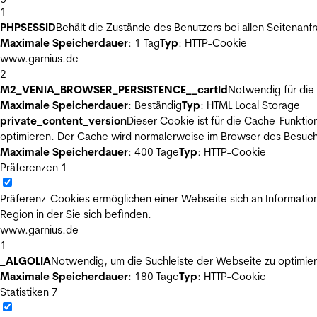
1
PHPSESSID
Behält die Zustände des Benutzers bei allen Seitenanf
Maximale Speicherdauer
: 1 Tag
Typ
: HTTP-Cookie
www.garnius.de
2
M2_VENIA_BROWSER_PERSISTENCE__cartId
Notwendig für die 
Maximale Speicherdauer
: Beständig
Typ
: HTML Local Storage
private_content_version
Dieser Cookie ist für die Cache-Funkti
optimieren. Der Cache wird normalerweise im Browser des Besuch
Maximale Speicherdauer
: 400 Tage
Typ
: HTTP-Cookie
Präferenzen
1
Präferenz-Cookies ermöglichen einer Webseite sich an Informatione
Region in der Sie sich befinden.
www.garnius.de
1
_ALGOLIA
Notwendig, um die Suchleiste der Webseite zu optimier
Maximale Speicherdauer
: 180 Tage
Typ
: HTTP-Cookie
Statistiken
7