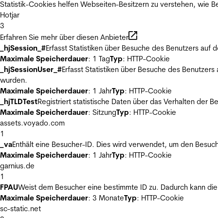
Statistik-Cookies helfen Webseiten-Besitzern zu verstehen, wie
Hotjar
3
Erfahren Sie mehr über diesen Anbieter
_hjSession_#
Erfasst Statistiken über Besuche des Benutzers auf 
Maximale Speicherdauer
: 1 Tag
Typ
: HTTP-Cookie
_hjSessionUser_#
Erfasst Statistiken über Besuche des Benutzers
wurden.
Maximale Speicherdauer
: 1 Jahr
Typ
: HTTP-Cookie
_hjTLDTest
Registriert statistische Daten über das Verhalten der 
Maximale Speicherdauer
: Sitzung
Typ
: HTTP-Cookie
assets.voyado.com
1
_va
Enthält eine Besucher-ID. Dies wird verwendet, um den Besuch
Maximale Speicherdauer
: 1 Jahr
Typ
: HTTP-Cookie
garnius.de
1
FPAU
Weist dem Besucher eine bestimmte ID zu. Dadurch kann die 
Maximale Speicherdauer
: 3 Monate
Typ
: HTTP-Cookie
sc-static.net