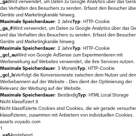
_ga
Wird verwendet, um Daten zu Google Analytics über das Gerä
das Verhalten des Besuchers zu senden. Erfasst den Besucher übe
Geräte und Marketingkanäle hinweg.
Maximale Speicherdauer
: 2 Jahre
Typ
: HTTP-Cookie
_ga_#
Wird verwendet, um Daten zu Google Analytics über das Ge
und das Verhalten des Besuchers zu senden. Erfasst den Besucher
Geräte und Marketingkanäle hinweg.
Maximale Speicherdauer
: 2 Jahre
Typ
: HTTP-Cookie
_gcl_au
Wird von Google AdSense zum Experimentieren mit
Werbewirkung auf Websites verwendet, die ihre Services nutzen.
Maximale Speicherdauer
: 3 Monate
Typ
: HTTP-Cookie
_gcl_ls
Verfolgt die Konversionsrate zwischen dem Nutzer und de
Werbebannern auf der Website - Dies dient der Optimierung der
Relevanz der Werbung auf der Website.
Maximale Speicherdauer
: Beständig
Typ
: HTML Local Storage
Nicht klassifiziert
8
Nicht klassifizierte Cookies sind Cookies, die wir gerade versuche
klassifizieren, zusammen mit Anbietern von individuellen Cookies.
assets.voyado.com
1
_vaS
Anstehend