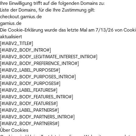
Ihre Einwilligung trifft auf die folgenden Domains zu:
Liste der Domains, für die Ihre Zustimmung gilt:
checkout.garnius.de
garnius.de
Die Cookie-Erklärung wurde das letzte Mal am 7/13/26 von
Cooki
aktualisiert
[#IABV2_TITLE#]
[#IABV2_BODY_INTRO#]
[#IABV2_BODY_LEGITIMATE_INTEREST_INTRO#]
[#IABV2_BODY_PREFERENCE_INTRO#]
[#IABV2_LABEL_PURPOSES#]
[#IABV2_BODY_PURPOSES_INTRO#]
[#IABV2_BODY_PURPOSES#]
[#IABV2_LABEL_FEATURES#]
[#IABV2_BODY_FEATURES_INTRO#]
[#IABV2_BODY_FEATURES#]
[#IABV2_LABEL_PARTNERS#]
[#IABV2_BODY_PARTNERS_INTRO#]
[#IABV2_BODY_PARTNERS#]
Über Cookies