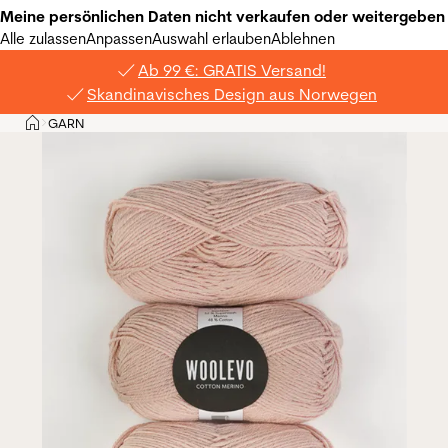
Meine persönlichen Daten nicht verkaufen oder weitergeben
Alle zulassen
Anpassen
Auswahl erlauben
Ablehnen
Ab 99 €: GRATIS Versand!
Skandinavisches Design aus Norwegen
Privat
GARN
>