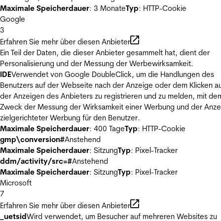
Maximale Speicherdauer
: 3 Monate
Typ
: HTTP-Cookie
Google
3
Erfahren Sie mehr über diesen Anbieter
Ein Teil der Daten, die dieser Anbieter gesammelt hat, dient der
Personalisierung und der Messung der Werbewirksamkeit.
IDE
Verwendet von Google DoubleClick, um die Handlungen des
Benutzers auf der Webseite nach der Anzeige oder dem Klicken au
der Anzeigen des Anbieters zu registrieren und zu melden, mit de
Zweck der Messung der Wirksamkeit einer Werbung und der Anze
zielgerichteter Werbung für den Benutzer.
Maximale Speicherdauer
: 400 Tage
Typ
: HTTP-Cookie
gmp\conversion#
Anstehend
Maximale Speicherdauer
: Sitzung
Typ
: Pixel-Tracker
ddm/activity/src=#
Anstehend
Maximale Speicherdauer
: Sitzung
Typ
: Pixel-Tracker
Microsoft
7
Erfahren Sie mehr über diesen Anbieter
_uetsid
Wird verwendet, um Besucher auf mehreren Websites zu