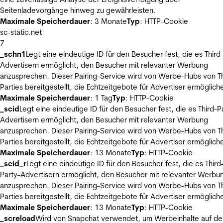
Seitenladevorgänge hinweg zu gewährleisten.
Maximale Speicherdauer
: 3 Monate
Typ
: HTTP-Cookie
sc-static.net
7
_schn1
Legt eine eindeutige ID für den Besucher fest, die es Third
Advertisern ermöglicht, den Besucher mit relevanter Werbung
anzusprechen. Dieser Pairing-Service wird von Werbe-Hubs von Th
Parties bereitgestellt, die Echtzeitgebote für Advertiser ermöglich
Maximale Speicherdauer
: 1 Tag
Typ
: HTTP-Cookie
_scid
Legt eine eindeutige ID für den Besucher fest, die es Third-P
Advertisern ermöglicht, den Besucher mit relevanter Werbung
anzusprechen. Dieser Pairing-Service wird von Werbe-Hubs von Th
Parties bereitgestellt, die Echtzeitgebote für Advertiser ermöglich
Maximale Speicherdauer
: 13 Monate
Typ
: HTTP-Cookie
_scid_r
Legt eine eindeutige ID für den Besucher fest, die es Third
Party-Advertisern ermöglicht, den Besucher mit relevanter Werbu
anzusprechen. Dieser Pairing-Service wird von Werbe-Hubs von Th
Parties bereitgestellt, die Echtzeitgebote für Advertiser ermöglich
Maximale Speicherdauer
: 13 Monate
Typ
: HTTP-Cookie
_screload
Wird von Snapchat verwendet, um Werbeinhalte auf de