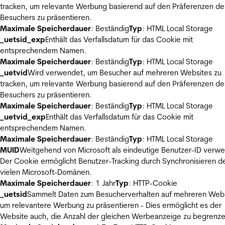
tracken, um relevante Werbung basierend auf den Präferenzen de
Besuchers zu präsentieren.
Maximale Speicherdauer
: Beständig
Typ
: HTML Local Storage
_uetsid_exp
Enthält das Verfallsdatum für das Cookie mit
entsprechendem Namen.
Maximale Speicherdauer
: Beständig
Typ
: HTML Local Storage
_uetvid
Wird verwendet, um Besucher auf mehreren Websites zu
tracken, um relevante Werbung basierend auf den Präferenzen de
Besuchers zu präsentieren.
Maximale Speicherdauer
: Beständig
Typ
: HTML Local Storage
_uetvid_exp
Enthält das Verfallsdatum für das Cookie mit
entsprechendem Namen.
Maximale Speicherdauer
: Beständig
Typ
: HTML Local Storage
MUID
Weitgehend von Microsoft als eindeutige Benutzer-ID verw
Der Cookie ermöglicht Benutzer-Tracking durch Synchronisieren de
vielen Microsoft-Domänen.
Maximale Speicherdauer
: 1 Jahr
Typ
: HTTP-Cookie
_uetsid
Sammelt Daten zum Besucherverhalten auf mehreren Webs
um relevantere Werbung zu präsentieren - Dies ermöglicht es der
Website auch, die Anzahl der gleichen Werbeanzeige zu begrenze