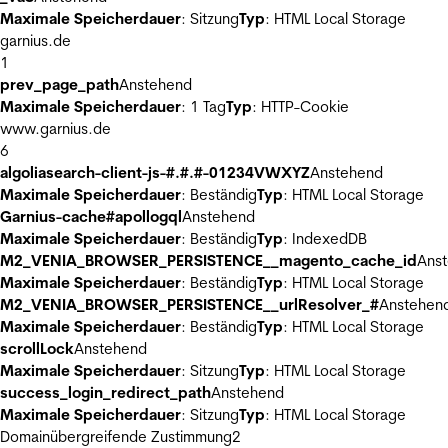
Maximale Speicherdauer
: Sitzung
Typ
: HTML Local Storage
garnius.de
1
prev_page_path
Anstehend
Maximale Speicherdauer
: 1 Tag
Typ
: HTTP-Cookie
www.garnius.de
6
algoliasearch-client-js-#.#.#-01234VWXYZ
Anstehend
Maximale Speicherdauer
: Beständig
Typ
: HTML Local Storage
Garnius-cache#apollogql
Anstehend
Maximale Speicherdauer
: Beständig
Typ
: IndexedDB
M2_VENIA_BROWSER_PERSISTENCE__magento_cache_id
Ans
Maximale Speicherdauer
: Beständig
Typ
: HTML Local Storage
M2_VENIA_BROWSER_PERSISTENCE__urlResolver_#
Anstehen
Maximale Speicherdauer
: Beständig
Typ
: HTML Local Storage
scrollLock
Anstehend
Maximale Speicherdauer
: Sitzung
Typ
: HTML Local Storage
success_login_redirect_path
Anstehend
Maximale Speicherdauer
: Sitzung
Typ
: HTML Local Storage
Domainübergreifende Zustimmung
2