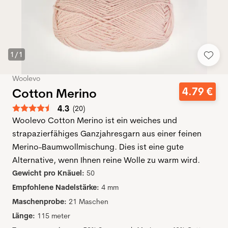
1
/
1
Woolevo
4
.
79
€
Cotton Merino
Durchschnittliche Bewertung:
4.3
(
abgegebene bewertungen:
20
)
Woolevo Cotton Merino ist ein weiches und
strapazierfähiges Ganzjahresgarn aus einer feinen
Merino-Baumwollmischung. Dies ist eine gute
Alternative, wenn Ihnen reine Wolle zu warm wird.
Gewicht pro Knäuel:
50
Empfohlene Nadelstärke:
4 mm
Maschenprobe:
21 Maschen
Länge:
115 meter