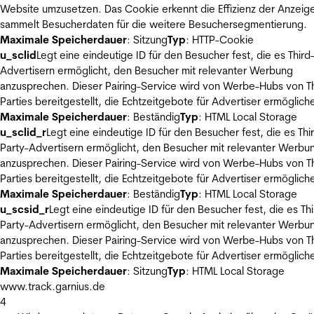
Website umzusetzen. Das Cookie erkennt die Effizienz der Anzeig
sammelt Besucherdaten für die weitere Besuchersegmentierung.
Maximale Speicherdauer
: Sitzung
Typ
: HTTP-Cookie
u_sclid
Legt eine eindeutige ID für den Besucher fest, die es Third
Advertisern ermöglicht, den Besucher mit relevanter Werbung
anzusprechen. Dieser Pairing-Service wird von Werbe-Hubs von Th
Parties bereitgestellt, die Echtzeitgebote für Advertiser ermöglich
Maximale Speicherdauer
: Beständig
Typ
: HTML Local Storage
u_sclid_r
Legt eine eindeutige ID für den Besucher fest, die es Thi
Party-Advertisern ermöglicht, den Besucher mit relevanter Werbu
anzusprechen. Dieser Pairing-Service wird von Werbe-Hubs von Th
Parties bereitgestellt, die Echtzeitgebote für Advertiser ermöglich
Maximale Speicherdauer
: Beständig
Typ
: HTML Local Storage
u_scsid_r
Legt eine eindeutige ID für den Besucher fest, die es Thi
Party-Advertisern ermöglicht, den Besucher mit relevanter Werbu
anzusprechen. Dieser Pairing-Service wird von Werbe-Hubs von Th
Parties bereitgestellt, die Echtzeitgebote für Advertiser ermöglich
Maximale Speicherdauer
: Sitzung
Typ
: HTML Local Storage
www.track.garnius.de
4