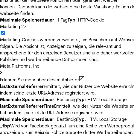
Inhalte auf der webseite kombiniert oder geändert werden
können. Dadurch kann die webseite die beste Variation / Edition d
webseite finden.
Maximale Speicherdauer
: 1 Tag
Typ
: HTTP-Cookie
Marketing
27
Marketing-Cookies werden verwendet, um Besuchern auf Websei
folgen. Die Absicht ist, Anzeigen zu zeigen, die relevant und
ansprechend für den einzelnen Benutzer sind und daher wertvoller
Publisher und werbetreibende Drittparteien sind.
Meta Platforms, Inc.
3
Erfahren Sie mehr über diesen Anbieter
lastExternalReferrer
Ermittelt, wie der Nutzer die Website erreicht
indem seine letzte URL-Adresse registriert wird.
Maximale Speicherdauer
: Beständig
Typ
: HTML Local Storage
lastExternalReferrerTime
Ermittelt, wie der Nutzer die Website er
hat, indem seine letzte URL-Adresse registriert wird.
Maximale Speicherdauer
: Beständig
Typ
: HTML Local Storage
_fbp
Wird von Facebook genutzt, um eine Reihe von Werbeprodu
anzuzeigen, zum Beispiel Echtzeitgebote dritter Werbetreibender.