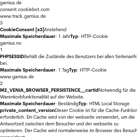
garnius.de
consent.cookiebot.com
www.track.garnius.de
3
CookieConsent [x3]
Anstehend
Maximale Speicherdauer
: 1 Jahr
Typ
: HTTP-Cookie
garnius.no
1
PHPSESSID
Behält die Zustände des Benutzers bei allen Seitenanf
bei.
Maximale Speicherdauer
: 1 Tag
Typ
: HTTP-Cookie
www.garnius.de
2
M2_VENIA_BROWSER_PERSISTENCE__cartId
Notwendig für die
Warenkorbfunktionalität auf der Website.
Maximale Speicherdauer
: Beständig
Typ
: HTML Local Storage
private_content_version
Dieser Cookie ist für die Cache-Funktio
erforderlich. Ein Cache wird von der webseite verwendet, um die
Antwortzeit zwischen dem Besucher und der webseite zu
optimieren. Der Cache wird normalerweise im Browser des Besuc