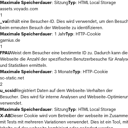
Maximale Speicherdauer
: Sitzung
Typ
: HTML Local Storage
assets.voyado.com
1
_va
Enthält eine Besucher-ID. Dies wird verwendet, um den Besuc
beim erneuten Besuch der Webseite zu identifizieren.
Maximale Speicherdauer
: 1 Jahr
Typ
: HTTP-Cookie
garnius.de
1
FPAU
Weist dem Besucher eine bestimmte ID zu. Dadurch kann die
Webseite die Anzahl der spezifischen Benutzerbesuche für Analys
und Statistiken ermitteln.
Maximale Speicherdauer
: 3 Monate
Typ
: HTTP-Cookie
sc-static.net
2
u_scsid
Registriert Daten auf dem Webseite-Verhalten der
Besucher. Dies wird für interne Analysen und Webseite-Optimieru
verwendet.
Maximale Speicherdauer
: Sitzung
Typ
: HTML Local Storage
X-AB
Dieser Cookie wird vom Betreiber der webseite im Zusamm
mit Tests mit mehreren Variationen verwendet. Dies ist ein Tool, m