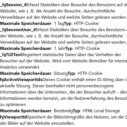
_hjSession_#
Erfasst Statistiken über Besuche des Benutzers auf d
Website, wie z. B. die Anzahl der Besuche, durchschnittliche
Verweildauer auf der Website und welche Seiten gelesen wurden.
Maximale Speicherdauer
: 1 Tag
Typ
: HTTP-Cookie
_hjSessionUser_#
Erfasst Statistiken über Besuche des Benutzers 
der Website, wie z. B. die Anzahl der Besuche, durchschnittliche
Verweildauer auf der Website und welche Seiten gelesen wurden.
Maximale Speicherdauer
: 1 Jahr
Typ
: HTTP-Cookie
_hjTLDTest
Registriert statistische Daten über das Verhalten der
Besucher auf der Website. Wird vom Website-Betreiber für intern
Analytics verwendet.
Maximale Speicherdauer
: Sitzung
Typ
: HTTP-Cookie
hjActiveViewportIds
Dieses Cookie enthält einen ID-String über 
aktuelle Sitzung. Dieser beinhaltet nicht personenbezogene
Informationen über die Unterseiten, die der Besucher aufruft – die
Informationen werden benutzt, um die Nutzererfahrung des Besuc
zu optimieren.
Maximale Speicherdauer
: Beständig
Typ
: HTML Local Storage
hjViewportId
Speichert die Bildschirmgröße des Nutzers, um die
der Bilder auf der Website einzustellen.