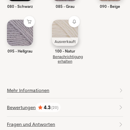
080 - Schwarz
085 - Grau
090 - Beige
Ausverkauft
095 - Hellgrau
100 - Natur
Benachrichtigung
erhalten
Mehr Informationen
Bewertungen
4.3
(20)
Bewertung:
von 5 Sternen
Fragen und Antworten