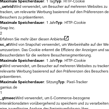
Maximale Speicherdauer
: 1 Tag
Typ
: HTTP-Cookie
_uetvid
Wird verwendet, um Besucher auf mehreren Websites zu
tracken, um relevante Werbung basierend auf den Präferenzen de
Besuchers zu präsentieren.
Maximale Speicherdauer
: 1 Jahr
Typ
: HTTP-Cookie
Snap Inc.
2
Erfahren Sie mehr über diesen Anbieter
sc_at
Wird von Snapchat verwendet, um Werbeinhalte auf der We
umzusetzen. Das Cookie erkennt die Effizienz der Anzeigen und s
Besucherdaten für die weitere Besuchersegmentierung.
Maximale Speicherdauer
: 1 Jahr
Typ
: HTTP-Cookie
p
Wird verwendet, um Besucher auf mehreren Websites zu tracke
relevante Werbung basierend auf den Präferenzen des Besuchers
präsentieren.
Maximale Speicherdauer
: Sitzung
Typ
: Pixel-Tracker
garnius.de
1
_gtmeec
Wird verwendet, um E-Commerce-bezogene
Interaktionsdaten vorübergehend zu speichern und zu verarbeiten
eine zuverlässige Analyse der Ereignisverfolgung über