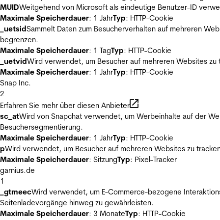
MUID
Weitgehend von Microsoft als eindeutige Benutzer-ID verwen
Maximale Speicherdauer
: 1 Jahr
Typ
: HTTP-Cookie
_uetsid
Sammelt Daten zum Besucherverhalten auf mehreren Websit
begrenzen.
Maximale Speicherdauer
: 1 Tag
Typ
: HTTP-Cookie
_uetvid
Wird verwendet, um Besucher auf mehreren Websites zu t
Maximale Speicherdauer
: 1 Jahr
Typ
: HTTP-Cookie
Snap Inc.
2
Erfahren Sie mehr über diesen Anbieter
sc_at
Wird von Snapchat verwendet, um Werbeinhalte auf der Webs
Besuchersegmentierung.
Maximale Speicherdauer
: 1 Jahr
Typ
: HTTP-Cookie
p
Wird verwendet, um Besucher auf mehreren Websites zu tracken
Maximale Speicherdauer
: Sitzung
Typ
: Pixel-Tracker
garnius.de
1
_gtmeec
Wird verwendet, um E-Commerce-bezogene Interaktionsda
Seitenladevorgänge hinweg zu gewährleisten.
Maximale Speicherdauer
: 3 Monate
Typ
: HTTP-Cookie