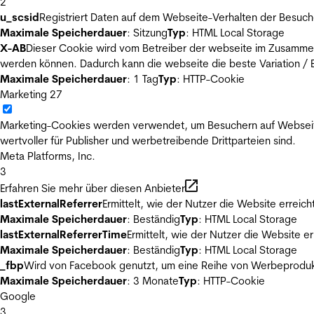
2
u_scsid
Registriert Daten auf dem Webseite-Verhalten der Besuch
Maximale Speicherdauer
: Sitzung
Typ
: HTML Local Storage
X-AB
Dieser Cookie wird vom Betreiber der webseite im Zusammenh
werden können. Dadurch kann die webseite die beste Variation / E
Maximale Speicherdauer
: 1 Tag
Typ
: HTTP-Cookie
Marketing
27
Marketing-Cookies werden verwendet, um Besuchern auf Webseiten 
wertvoller für Publisher und werbetreibende Drittparteien sind.
Meta Platforms, Inc.
3
Erfahren Sie mehr über diesen Anbieter
lastExternalReferrer
Ermittelt, wie der Nutzer die Website erreich
Maximale Speicherdauer
: Beständig
Typ
: HTML Local Storage
lastExternalReferrerTime
Ermittelt, wie der Nutzer die Website er
Maximale Speicherdauer
: Beständig
Typ
: HTML Local Storage
_fbp
Wird von Facebook genutzt, um eine Reihe von Werbeprodukt
Maximale Speicherdauer
: 3 Monate
Typ
: HTTP-Cookie
Google
3