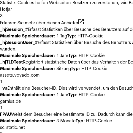
Statistik-Cookies helfen Webseiten-Besitzern zu verstehen, wie
Hotjar
3
Erfahren Sie mehr über diesen Anbieter
_hjSession_#
Erfasst Statistiken über Besuche des Benutzers auf 
Maximale Speicherdauer
: 1 Tag
Typ
: HTTP-Cookie
_hjSessionUser_#
Erfasst Statistiken über Besuche des Benutzers
wurden.
Maximale Speicherdauer
: 1 Jahr
Typ
: HTTP-Cookie
_hjTLDTest
Registriert statistische Daten über das Verhalten der 
Maximale Speicherdauer
: Sitzung
Typ
: HTTP-Cookie
assets.voyado.com
1
_va
Enthält eine Besucher-ID. Dies wird verwendet, um den Besuch
Maximale Speicherdauer
: 1 Jahr
Typ
: HTTP-Cookie
garnius.de
1
FPAU
Weist dem Besucher eine bestimmte ID zu. Dadurch kann die 
Maximale Speicherdauer
: 3 Monate
Typ
: HTTP-Cookie
sc-static.net