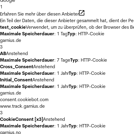
Google
1
Erfahren Sie mehr über diesen Anbieter
Ein Teil der Daten, die dieser Anbieter gesammelt hat, dient der
test_cookie
Verwendet, um zu überprüfen, ob der Browser des Be
Maximale Speicherdauer
: 1 Tag
Typ
: HTTP-Cookie
garnius.de
3
AB
Anstehend
Maximale Speicherdauer
: 7 Tage
Typ
: HTTP-Cookie
Cross_Consent
Anstehend
Maximale Speicherdauer
: 1 Jahr
Typ
: HTTP-Cookie
Initial_Consent
Anstehend
Maximale Speicherdauer
: 1 Jahr
Typ
: HTTP-Cookie
garnius.de
consent.cookiebot.com
www.track.garnius.de
3
CookieConsent [x3]
Anstehend
Maximale Speicherdauer
: 1 Jahr
Typ
: HTTP-Cookie
garnius.no