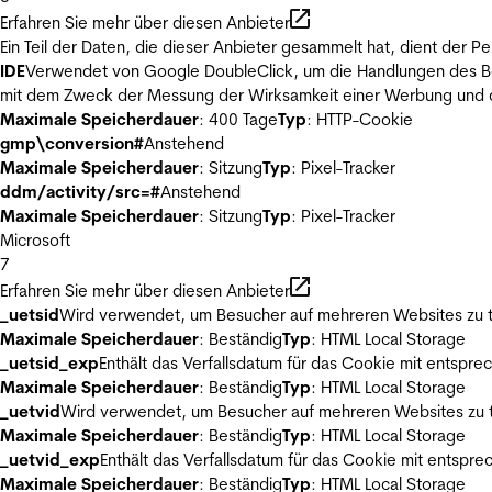
Erfahren Sie mehr über diesen Anbieter
Ein Teil der Daten, die dieser Anbieter gesammelt hat, dient der
IDE
Verwendet von Google DoubleClick, um die Handlungen des Ben
mit dem Zweck der Messung der Wirksamkeit einer Werbung und de
Maximale Speicherdauer
: 400 Tage
Typ
: HTTP-Cookie
gmp\conversion#
Anstehend
Maximale Speicherdauer
: Sitzung
Typ
: Pixel-Tracker
ddm/activity/src=#
Anstehend
Maximale Speicherdauer
: Sitzung
Typ
: Pixel-Tracker
Microsoft
7
Erfahren Sie mehr über diesen Anbieter
_uetsid
Wird verwendet, um Besucher auf mehreren Websites zu t
Maximale Speicherdauer
: Beständig
Typ
: HTML Local Storage
_uetsid_exp
Enthält das Verfallsdatum für das Cookie mit entsp
Maximale Speicherdauer
: Beständig
Typ
: HTML Local Storage
_uetvid
Wird verwendet, um Besucher auf mehreren Websites zu t
Maximale Speicherdauer
: Beständig
Typ
: HTML Local Storage
_uetvid_exp
Enthält das Verfallsdatum für das Cookie mit entsp
Maximale Speicherdauer
: Beständig
Typ
: HTML Local Storage