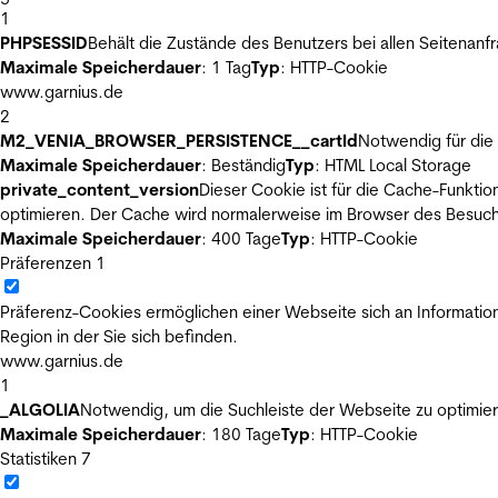
1
PHPSESSID
Behält die Zustände des Benutzers bei allen Seitenanf
Maximale Speicherdauer
: 1 Tag
Typ
: HTTP-Cookie
www.garnius.de
2
M2_VENIA_BROWSER_PERSISTENCE__cartId
Notwendig für die 
Maximale Speicherdauer
: Beständig
Typ
: HTML Local Storage
private_content_version
Dieser Cookie ist für die Cache-Funkti
optimieren. Der Cache wird normalerweise im Browser des Besuch
Maximale Speicherdauer
: 400 Tage
Typ
: HTTP-Cookie
Präferenzen
1
Präferenz-Cookies ermöglichen einer Webseite sich an Informatione
Region in der Sie sich befinden.
www.garnius.de
1
_ALGOLIA
Notwendig, um die Suchleiste der Webseite zu optimier
Maximale Speicherdauer
: 180 Tage
Typ
: HTTP-Cookie
Statistiken
7