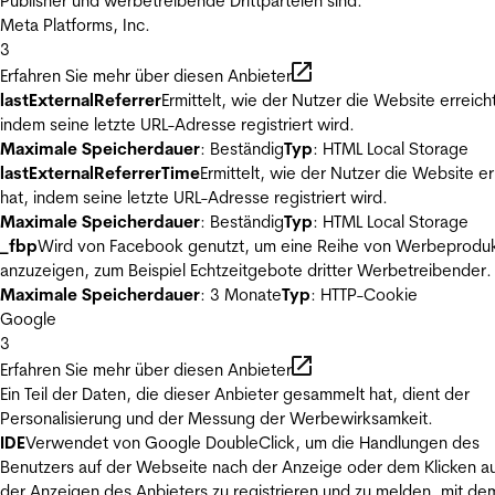
Publisher und werbetreibende Drittparteien sind.
Meta Platforms, Inc.
3
Erfahren Sie mehr über diesen Anbieter
lastExternalReferrer
Ermittelt, wie der Nutzer die Website erreicht
indem seine letzte URL-Adresse registriert wird.
Maximale Speicherdauer
: Beständig
Typ
: HTML Local Storage
lastExternalReferrerTime
Ermittelt, wie der Nutzer die Website er
hat, indem seine letzte URL-Adresse registriert wird.
Maximale Speicherdauer
: Beständig
Typ
: HTML Local Storage
_fbp
Wird von Facebook genutzt, um eine Reihe von Werbeprodu
anzuzeigen, zum Beispiel Echtzeitgebote dritter Werbetreibender.
Maximale Speicherdauer
: 3 Monate
Typ
: HTTP-Cookie
Google
3
Erfahren Sie mehr über diesen Anbieter
Ein Teil der Daten, die dieser Anbieter gesammelt hat, dient der
Personalisierung und der Messung der Werbewirksamkeit.
IDE
Verwendet von Google DoubleClick, um die Handlungen des
Benutzers auf der Webseite nach der Anzeige oder dem Klicken au
der Anzeigen des Anbieters zu registrieren und zu melden, mit de