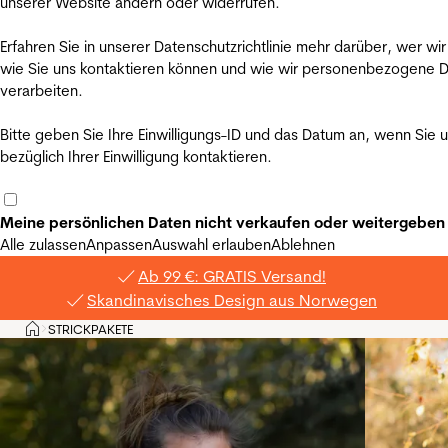
unserer Website ändern oder widerrufen.
Erfahren Sie in unserer Datenschutzrichtlinie mehr darüber, wer wir
wie Sie uns kontaktieren können und wie wir personenbezogene 
verarbeiten.
Bitte geben Sie Ihre Einwilligungs-ID und das Datum an, wenn Sie 
bezüglich Ihrer Einwilligung kontaktieren.
Meine persönlichen Daten nicht verkaufen oder weitergeben
Alle zulassen
Anpassen
Auswahl erlauben
Ablehnen
Ab 99 €: GRATIS Versand!
Skandinavisches Design aus Norwegen
Privat
STRICKPAKETE
>