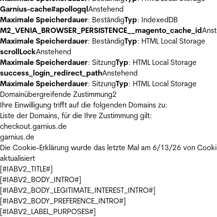
Garnius-cache#apollogql
Anstehend
Maximale Speicherdauer
: Beständig
Typ
: IndexedDB
M2_VENIA_BROWSER_PERSISTENCE__magento_cache_id
Ans
Maximale Speicherdauer
: Beständig
Typ
: HTML Local Storage
scrollLock
Anstehend
Maximale Speicherdauer
: Sitzung
Typ
: HTML Local Storage
success_login_redirect_path
Anstehend
Maximale Speicherdauer
: Sitzung
Typ
: HTML Local Storage
Domainübergreifende Zustimmung
2
Ihre Einwilligung trifft auf die folgenden Domains zu:
Liste der Domains, für die Ihre Zustimmung gilt:
checkout.garnius.de
garnius.de
Die Cookie-Erklärung wurde das letzte Mal am 6/13/26 von
Cooki
aktualisiert
[#IABV2_TITLE#]
[#IABV2_BODY_INTRO#]
[#IABV2_BODY_LEGITIMATE_INTEREST_INTRO#]
[#IABV2_BODY_PREFERENCE_INTRO#]
[#IABV2_LABEL_PURPOSES#]