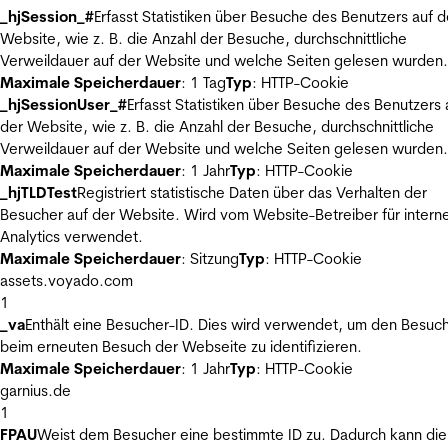
_hjSession_#
Erfasst Statistiken über Besuche des Benutzers auf d
Website, wie z. B. die Anzahl der Besuche, durchschnittliche
Verweildauer auf der Website und welche Seiten gelesen wurden.
Maximale Speicherdauer
: 1 Tag
Typ
: HTTP-Cookie
_hjSessionUser_#
Erfasst Statistiken über Besuche des Benutzers 
der Website, wie z. B. die Anzahl der Besuche, durchschnittliche
Verweildauer auf der Website und welche Seiten gelesen wurden.
Maximale Speicherdauer
: 1 Jahr
Typ
: HTTP-Cookie
_hjTLDTest
Registriert statistische Daten über das Verhalten der
Besucher auf der Website. Wird vom Website-Betreiber für intern
Analytics verwendet.
Maximale Speicherdauer
: Sitzung
Typ
: HTTP-Cookie
assets.voyado.com
1
_va
Enthält eine Besucher-ID. Dies wird verwendet, um den Besuc
beim erneuten Besuch der Webseite zu identifizieren.
Maximale Speicherdauer
: 1 Jahr
Typ
: HTTP-Cookie
garnius.de
1
FPAU
Weist dem Besucher eine bestimmte ID zu. Dadurch kann die