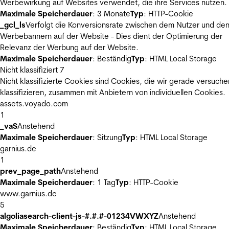
Werbewirkung auf Websites verwendet, die ihre Services nutzen.
Maximale Speicherdauer
: 3 Monate
Typ
: HTTP-Cookie
_gcl_ls
Verfolgt die Konversionsrate zwischen dem Nutzer und de
Werbebannern auf der Website - Dies dient der Optimierung der
Relevanz der Werbung auf der Website.
Maximale Speicherdauer
: Beständig
Typ
: HTML Local Storage
Nicht klassifiziert
7
Nicht klassifizierte Cookies sind Cookies, die wir gerade versuche
klassifizieren, zusammen mit Anbietern von individuellen Cookies.
assets.voyado.com
1
_vaS
Anstehend
Maximale Speicherdauer
: Sitzung
Typ
: HTML Local Storage
garnius.de
1
prev_page_path
Anstehend
Maximale Speicherdauer
: 1 Tag
Typ
: HTTP-Cookie
www.garnius.de
5
algoliasearch-client-js-#.#.#-01234VWXYZ
Anstehend
Maximale Speicherdauer
: Beständig
Typ
: HTML Local Storage