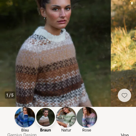
1
/
5
Blau
Braun
Natur
Rose
Garnius Design
Von