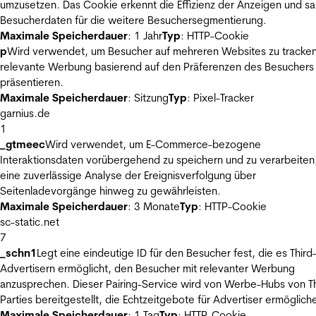
umzusetzen. Das Cookie erkennt die Effizienz der Anzeigen und s
Besucherdaten für die weitere Besuchersegmentierung.
Maximale Speicherdauer
: 1 Jahr
Typ
: HTTP-Cookie
p
Wird verwendet, um Besucher auf mehreren Websites zu tracke
relevante Werbung basierend auf den Präferenzen des Besuchers
präsentieren.
Maximale Speicherdauer
: Sitzung
Typ
: Pixel-Tracker
garnius.de
1
_gtmeec
Wird verwendet, um E-Commerce-bezogene
Interaktionsdaten vorübergehend zu speichern und zu verarbeiten
eine zuverlässige Analyse der Ereignisverfolgung über
Seitenladevorgänge hinweg zu gewährleisten.
Maximale Speicherdauer
: 3 Monate
Typ
: HTTP-Cookie
sc-static.net
7
_schn1
Legt eine eindeutige ID für den Besucher fest, die es Third
Advertisern ermöglicht, den Besucher mit relevanter Werbung
anzusprechen. Dieser Pairing-Service wird von Werbe-Hubs von Th
Parties bereitgestellt, die Echtzeitgebote für Advertiser ermöglich
Maximale Speicherdauer
: 1 Tag
Typ
: HTTP-Cookie