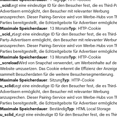
_scid
Legt eine eindeutige ID für den Besucher fest, die es Third-P
Advertisern ermöglicht, den Besucher mit relevanter Werbung
anzusprechen. Dieser Pairing-Service wird von Werbe-Hubs von Th
Parties bereitgestellt, die Echtzeitgebote für Advertiser ermöglich
Maximale Speicherdauer
: 13 Monate
Typ
: HTTP-Cookie
_scid_r
Legt eine eindeutige ID für den Besucher fest, die es Third
Party-Advertisern ermöglicht, den Besucher mit relevanter Werbu
anzusprechen. Dieser Pairing-Service wird von Werbe-Hubs von Th
Parties bereitgestellt, die Echtzeitgebote für Advertiser ermöglich
Maximale Speicherdauer
: 13 Monate
Typ
: HTTP-Cookie
_screload
Wird von Snapchat verwendet, um Werbeinhalte auf de
Website umzusetzen. Das Cookie erkennt die Effizienz der Anzeig
sammelt Besucherdaten für die weitere Besuchersegmentierung.
Maximale Speicherdauer
: Sitzung
Typ
: HTTP-Cookie
u_sclid
Legt eine eindeutige ID für den Besucher fest, die es Third
Advertisern ermöglicht, den Besucher mit relevanter Werbung
anzusprechen. Dieser Pairing-Service wird von Werbe-Hubs von Th
Parties bereitgestellt, die Echtzeitgebote für Advertiser ermöglich
Maximale Speicherdauer
: Beständig
Typ
: HTML Local Storage
u_sclid_r
Legt eine eindeutige ID für den Besucher fest, die es Thi