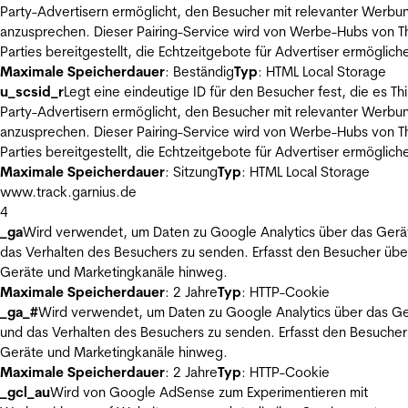
Party-Advertisern ermöglicht, den Besucher mit relevanter Werbu
anzusprechen. Dieser Pairing-Service wird von Werbe-Hubs von Th
Parties bereitgestellt, die Echtzeitgebote für Advertiser ermöglich
Maximale Speicherdauer
: Beständig
Typ
: HTML Local Storage
u_scsid_r
Legt eine eindeutige ID für den Besucher fest, die es Thi
Party-Advertisern ermöglicht, den Besucher mit relevanter Werbu
anzusprechen. Dieser Pairing-Service wird von Werbe-Hubs von Th
Parties bereitgestellt, die Echtzeitgebote für Advertiser ermöglich
Maximale Speicherdauer
: Sitzung
Typ
: HTML Local Storage
www.track.garnius.de
4
_ga
Wird verwendet, um Daten zu Google Analytics über das Gerä
das Verhalten des Besuchers zu senden. Erfasst den Besucher übe
Geräte und Marketingkanäle hinweg.
Maximale Speicherdauer
: 2 Jahre
Typ
: HTTP-Cookie
_ga_#
Wird verwendet, um Daten zu Google Analytics über das Ge
und das Verhalten des Besuchers zu senden. Erfasst den Besucher
Geräte und Marketingkanäle hinweg.
Maximale Speicherdauer
: 2 Jahre
Typ
: HTTP-Cookie
_gcl_au
Wird von Google AdSense zum Experimentieren mit