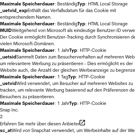
Maximale Speicherdauer
: Beständig
Typ
: HTML Local Storage
_uetvid_exp
Enthält das Verfallsdatum für das Cookie mit
entsprechendem Namen.
Maximale Speicherdauer
: Beständig
Typ
: HTML Local Storage
MUID
Weitgehend von Microsoft als eindeutige Benutzer-ID verw
Der Cookie ermöglicht Benutzer-Tracking durch Synchronisieren de
vielen Microsoft-Domänen.
Maximale Speicherdauer
: 1 Jahr
Typ
: HTTP-Cookie
_uetsid
Sammelt Daten zum Besucherverhalten auf mehreren Webs
um relevantere Werbung zu präsentieren - Dies ermöglicht es der
Website auch, die Anzahl der gleichen Werbeanzeige zu begrenze
Maximale Speicherdauer
: 1 Tag
Typ
: HTTP-Cookie
_uetvid
Wird verwendet, um Besucher auf mehreren Websites zu
tracken, um relevante Werbung basierend auf den Präferenzen de
Besuchers zu präsentieren.
Maximale Speicherdauer
: 1 Jahr
Typ
: HTTP-Cookie
Snap Inc.
2
Erfahren Sie mehr über diesen Anbieter
sc_at
Wird von Snapchat verwendet, um Werbeinhalte auf der We