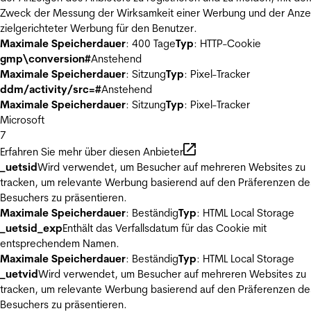
Zweck der Messung der Wirksamkeit einer Werbung und der Anze
zielgerichteter Werbung für den Benutzer.
Maximale Speicherdauer
: 400 Tage
Typ
: HTTP-Cookie
gmp\conversion#
Anstehend
Maximale Speicherdauer
: Sitzung
Typ
: Pixel-Tracker
ddm/activity/src=#
Anstehend
Maximale Speicherdauer
: Sitzung
Typ
: Pixel-Tracker
Microsoft
7
Erfahren Sie mehr über diesen Anbieter
_uetsid
Wird verwendet, um Besucher auf mehreren Websites zu
tracken, um relevante Werbung basierend auf den Präferenzen de
Besuchers zu präsentieren.
Maximale Speicherdauer
: Beständig
Typ
: HTML Local Storage
_uetsid_exp
Enthält das Verfallsdatum für das Cookie mit
entsprechendem Namen.
Maximale Speicherdauer
: Beständig
Typ
: HTML Local Storage
_uetvid
Wird verwendet, um Besucher auf mehreren Websites zu
tracken, um relevante Werbung basierend auf den Präferenzen de
Besuchers zu präsentieren.