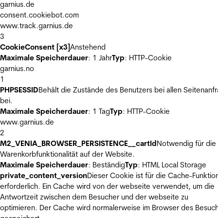
garnius.de
consent.cookiebot.com
www.track.garnius.de
3
CookieConsent [x3]
Anstehend
Maximale Speicherdauer
: 1 Jahr
Typ
: HTTP-Cookie
garnius.no
1
PHPSESSID
Behält die Zustände des Benutzers bei allen Seitenanf
bei.
Maximale Speicherdauer
: 1 Tag
Typ
: HTTP-Cookie
www.garnius.de
2
M2_VENIA_BROWSER_PERSISTENCE__cartId
Notwendig für die
Warenkorbfunktionalität auf der Website.
Maximale Speicherdauer
: Beständig
Typ
: HTML Local Storage
private_content_version
Dieser Cookie ist für die Cache-Funktio
erforderlich. Ein Cache wird von der webseite verwendet, um die
Antwortzeit zwischen dem Besucher und der webseite zu
optimieren. Der Cache wird normalerweise im Browser des Besuc