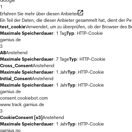
Google
1
Erfahren Sie mehr über diesen Anbieter
Ein Teil der Daten, die dieser Anbieter gesammelt hat, dient der
test_cookie
Verwendet, um zu überprüfen, ob der Browser des Be
Maximale Speicherdauer
: 1 Tag
Typ
: HTTP-Cookie
garnius.de
3
AB
Anstehend
Maximale Speicherdauer
: 7 Tage
Typ
: HTTP-Cookie
Cross_Consent
Anstehend
Maximale Speicherdauer
: 1 Jahr
Typ
: HTTP-Cookie
Initial_Consent
Anstehend
Maximale Speicherdauer
: 1 Jahr
Typ
: HTTP-Cookie
garnius.de
consent.cookiebot.com
www.track.garnius.de
3
CookieConsent [x3]
Anstehend
Maximale Speicherdauer
: 1 Jahr
Typ
: HTTP-Cookie
garnius.no