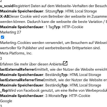
2
u_scsid
Registriert Daten auf dem Webseite-Verhalten der Besuch
Maximale Speicherdauer
: Sitzung
Typ
: HTML Local Storage
X-AB
Dieser Cookie wird vom Betreiber der webseite im Zusammenh
werden können. Dadurch kann die webseite die beste Variation / E
Maximale Speicherdauer
: 1 Tag
Typ
: HTTP-Cookie
Marketing
27
Marketing-Cookies werden verwendet, um Besuchern auf Webseiten 
wertvoller für Publisher und werbetreibende Drittparteien sind.
Meta Platforms, Inc.
3
Erfahren Sie mehr über diesen Anbieter
lastExternalReferrer
Ermittelt, wie der Nutzer die Website erreich
Maximale Speicherdauer
: Beständig
Typ
: HTML Local Storage
lastExternalReferrerTime
Ermittelt, wie der Nutzer die Website er
Maximale Speicherdauer
: Beständig
Typ
: HTML Local Storage
_fbp
Wird von Facebook genutzt, um eine Reihe von Werbeprodukt
Maximale Speicherdauer
: 3 Monate
Typ
: HTTP-Cookie
Google
3