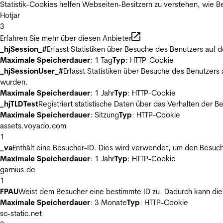
Statistik-Cookies helfen Webseiten-Besitzern zu verstehen, wie
Hotjar
3
Erfahren Sie mehr über diesen Anbieter
_hjSession_#
Erfasst Statistiken über Besuche des Benutzers auf 
Maximale Speicherdauer
: 1 Tag
Typ
: HTTP-Cookie
_hjSessionUser_#
Erfasst Statistiken über Besuche des Benutzers
wurden.
Maximale Speicherdauer
: 1 Jahr
Typ
: HTTP-Cookie
_hjTLDTest
Registriert statistische Daten über das Verhalten der 
Maximale Speicherdauer
: Sitzung
Typ
: HTTP-Cookie
assets.voyado.com
1
_va
Enthält eine Besucher-ID. Dies wird verwendet, um den Besuch
Maximale Speicherdauer
: 1 Jahr
Typ
: HTTP-Cookie
garnius.de
1
FPAU
Weist dem Besucher eine bestimmte ID zu. Dadurch kann die 
Maximale Speicherdauer
: 3 Monate
Typ
: HTTP-Cookie
sc-static.net