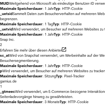
MUID
Weitgehend von Microsoft als eindeutige Benutzer-ID verwen
Maximale Speicherdauer
: 1 Jahr
Typ
: HTTP-Cookie
_uetsid
Sammelt Daten zum Besucherverhalten auf mehreren Websit
begrenzen.
Maximale Speicherdauer
: 1 Tag
Typ
: HTTP-Cookie
_uetvid
Wird verwendet, um Besucher auf mehreren Websites zu t
Maximale Speicherdauer
: 1 Jahr
Typ
: HTTP-Cookie
Snap Inc.
2
Erfahren Sie mehr über diesen Anbieter
sc_at
Wird von Snapchat verwendet, um Werbeinhalte auf der Webs
Besuchersegmentierung.
Maximale Speicherdauer
: 1 Jahr
Typ
: HTTP-Cookie
p
Wird verwendet, um Besucher auf mehreren Websites zu tracken
Maximale Speicherdauer
: Sitzung
Typ
: Pixel-Tracker
garnius.de
1
_gtmeec
Wird verwendet, um E-Commerce-bezogene Interaktionsda
Seitenladevorgänge hinweg zu gewährleisten.
Maximale Speicherdauer
: 3 Monate
Typ
: HTTP-Cookie