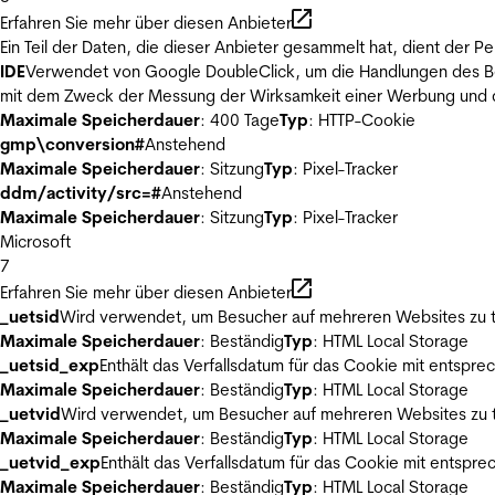
Erfahren Sie mehr über diesen Anbieter
Ein Teil der Daten, die dieser Anbieter gesammelt hat, dient der
IDE
Verwendet von Google DoubleClick, um die Handlungen des Ben
mit dem Zweck der Messung der Wirksamkeit einer Werbung und de
Maximale Speicherdauer
: 400 Tage
Typ
: HTTP-Cookie
gmp\conversion#
Anstehend
Maximale Speicherdauer
: Sitzung
Typ
: Pixel-Tracker
ddm/activity/src=#
Anstehend
Maximale Speicherdauer
: Sitzung
Typ
: Pixel-Tracker
Microsoft
7
Erfahren Sie mehr über diesen Anbieter
_uetsid
Wird verwendet, um Besucher auf mehreren Websites zu t
Maximale Speicherdauer
: Beständig
Typ
: HTML Local Storage
_uetsid_exp
Enthält das Verfallsdatum für das Cookie mit entsp
Maximale Speicherdauer
: Beständig
Typ
: HTML Local Storage
_uetvid
Wird verwendet, um Besucher auf mehreren Websites zu t
Maximale Speicherdauer
: Beständig
Typ
: HTML Local Storage
_uetvid_exp
Enthält das Verfallsdatum für das Cookie mit entsp
Maximale Speicherdauer
: Beständig
Typ
: HTML Local Storage