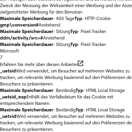
Zweck der Messung der Wirksamkeit einer Werbung und der Anze
zielgerichteter Werbung für den Benutzer.
Maximale Speicherdauer
: 400 Tage
Typ
: HTTP-Cookie
gmp\conversion#
Anstehend
Maximale Speicherdauer
: Sitzung
Typ
: Pixel-Tracker
ddm/activity/src=#
Anstehend
Maximale Speicherdauer
: Sitzung
Typ
: Pixel-Tracker
Microsoft
7
Erfahren Sie mehr über diesen Anbieter
_uetsid
Wird verwendet, um Besucher auf mehreren Websites zu
tracken, um relevante Werbung basierend auf den Präferenzen de
Besuchers zu präsentieren.
Maximale Speicherdauer
: Beständig
Typ
: HTML Local Storage
_uetsid_exp
Enthält das Verfallsdatum für das Cookie mit
entsprechendem Namen.
Maximale Speicherdauer
: Beständig
Typ
: HTML Local Storage
_uetvid
Wird verwendet, um Besucher auf mehreren Websites zu
tracken, um relevante Werbung basierend auf den Präferenzen de
Besuchers zu präsentieren.