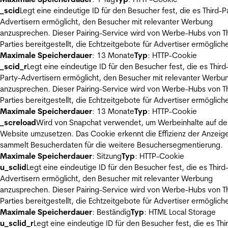
_scid
Legt eine eindeutige ID für den Besucher fest, die es Third-P
Advertisern ermöglicht, den Besucher mit relevanter Werbung
anzusprechen. Dieser Pairing-Service wird von Werbe-Hubs von Th
Parties bereitgestellt, die Echtzeitgebote für Advertiser ermöglich
Maximale Speicherdauer
: 13 Monate
Typ
: HTTP-Cookie
_scid_r
Legt eine eindeutige ID für den Besucher fest, die es Third
Party-Advertisern ermöglicht, den Besucher mit relevanter Werbu
anzusprechen. Dieser Pairing-Service wird von Werbe-Hubs von Th
Parties bereitgestellt, die Echtzeitgebote für Advertiser ermöglich
Maximale Speicherdauer
: 13 Monate
Typ
: HTTP-Cookie
_screload
Wird von Snapchat verwendet, um Werbeinhalte auf de
Website umzusetzen. Das Cookie erkennt die Effizienz der Anzeig
sammelt Besucherdaten für die weitere Besuchersegmentierung.
Maximale Speicherdauer
: Sitzung
Typ
: HTTP-Cookie
u_sclid
Legt eine eindeutige ID für den Besucher fest, die es Third
Advertisern ermöglicht, den Besucher mit relevanter Werbung
anzusprechen. Dieser Pairing-Service wird von Werbe-Hubs von Th
Parties bereitgestellt, die Echtzeitgebote für Advertiser ermöglich
Maximale Speicherdauer
: Beständig
Typ
: HTML Local Storage
u_sclid_r
Legt eine eindeutige ID für den Besucher fest, die es Thi