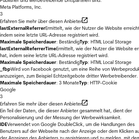
Publisher und werbetreibende Drittparteien sind.
Meta Platforms, Inc.
3
Erfahren Sie mehr über diesen Anbieter
lastExternalReferrer
Ermittelt, wie der Nutzer die Website erreicht
indem seine letzte URL-Adresse registriert wird.
Maximale Speicherdauer
: Beständig
Typ
: HTML Local Storage
lastExternalReferrerTime
Ermittelt, wie der Nutzer die Website er
hat, indem seine letzte URL-Adresse registriert wird.
Maximale Speicherdauer
: Beständig
Typ
: HTML Local Storage
_fbp
Wird von Facebook genutzt, um eine Reihe von Werbeprodu
anzuzeigen, zum Beispiel Echtzeitgebote dritter Werbetreibender.
Maximale Speicherdauer
: 3 Monate
Typ
: HTTP-Cookie
Google
3
Erfahren Sie mehr über diesen Anbieter
Ein Teil der Daten, die dieser Anbieter gesammelt hat, dient der
Personalisierung und der Messung der Werbewirksamkeit.
IDE
Verwendet von Google DoubleClick, um die Handlungen des
Benutzers auf der Webseite nach der Anzeige oder dem Klicken au
der Anzeigen des Anbieters zu registrieren und zu melden, mit de