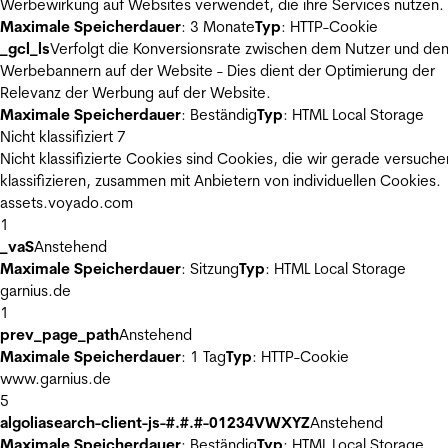
Werbewirkung auf Websites verwendet, die ihre Services nutzen.
Maximale Speicherdauer
: 3 Monate
Typ
: HTTP-Cookie
_gcl_ls
Verfolgt die Konversionsrate zwischen dem Nutzer und de
Werbebannern auf der Website - Dies dient der Optimierung der
Relevanz der Werbung auf der Website.
Maximale Speicherdauer
: Beständig
Typ
: HTML Local Storage
Nicht klassifiziert
7
Nicht klassifizierte Cookies sind Cookies, die wir gerade versuche
klassifizieren, zusammen mit Anbietern von individuellen Cookies.
assets.voyado.com
1
_vaS
Anstehend
Maximale Speicherdauer
: Sitzung
Typ
: HTML Local Storage
garnius.de
1
prev_page_path
Anstehend
Maximale Speicherdauer
: 1 Tag
Typ
: HTTP-Cookie
www.garnius.de
5
algoliasearch-client-js-#.#.#-01234VWXYZ
Anstehend
Maximale Speicherdauer
: Beständig
Typ
: HTML Local Storage