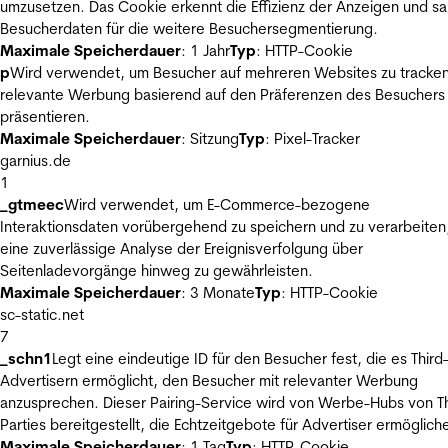
umzusetzen. Das Cookie erkennt die Effizienz der Anzeigen und s
Besucherdaten für die weitere Besuchersegmentierung.
Maximale Speicherdauer
: 1 Jahr
Typ
: HTTP-Cookie
p
Wird verwendet, um Besucher auf mehreren Websites zu tracke
relevante Werbung basierend auf den Präferenzen des Besuchers
präsentieren.
Maximale Speicherdauer
: Sitzung
Typ
: Pixel-Tracker
garnius.de
1
_gtmeec
Wird verwendet, um E-Commerce-bezogene
Interaktionsdaten vorübergehend zu speichern und zu verarbeiten
eine zuverlässige Analyse der Ereignisverfolgung über
Seitenladevorgänge hinweg zu gewährleisten.
Maximale Speicherdauer
: 3 Monate
Typ
: HTTP-Cookie
sc-static.net
7
_schn1
Legt eine eindeutige ID für den Besucher fest, die es Third
Advertisern ermöglicht, den Besucher mit relevanter Werbung
anzusprechen. Dieser Pairing-Service wird von Werbe-Hubs von Th
Parties bereitgestellt, die Echtzeitgebote für Advertiser ermöglich
Maximale Speicherdauer
: 1 Tag
Typ
: HTTP-Cookie