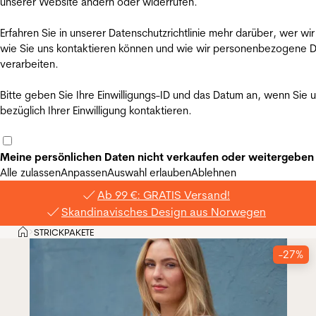
unserer Website ändern oder widerrufen.
Erfahren Sie in unserer Datenschutzrichtlinie mehr darüber, wer wir
wie Sie uns kontaktieren können und wie wir personenbezogene 
verarbeiten.
Bitte geben Sie Ihre Einwilligungs-ID und das Datum an, wenn Sie 
bezüglich Ihrer Einwilligung kontaktieren.
Meine persönlichen Daten nicht verkaufen oder weitergeben
Alle zulassen
Anpassen
Auswahl erlauben
Ablehnen
Ab 99 €: GRATIS Versand!
Skandinavisches Design aus Norwegen
Privat
STRICKPAKETE
>
-27%