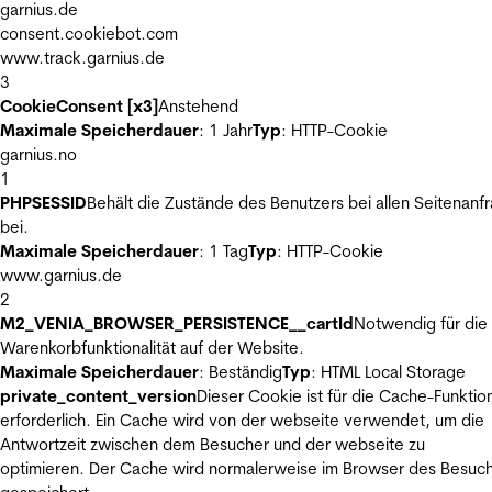
garnius.de
consent.cookiebot.com
www.track.garnius.de
3
CookieConsent [x3]
Anstehend
Maximale Speicherdauer
: 1 Jahr
Typ
: HTTP-Cookie
garnius.no
1
PHPSESSID
Behält die Zustände des Benutzers bei allen Seitenanf
bei.
Maximale Speicherdauer
: 1 Tag
Typ
: HTTP-Cookie
www.garnius.de
2
M2_VENIA_BROWSER_PERSISTENCE__cartId
Notwendig für die
Warenkorbfunktionalität auf der Website.
Maximale Speicherdauer
: Beständig
Typ
: HTML Local Storage
private_content_version
Dieser Cookie ist für die Cache-Funktio
erforderlich. Ein Cache wird von der webseite verwendet, um die
Antwortzeit zwischen dem Besucher und der webseite zu
optimieren. Der Cache wird normalerweise im Browser des Besuc