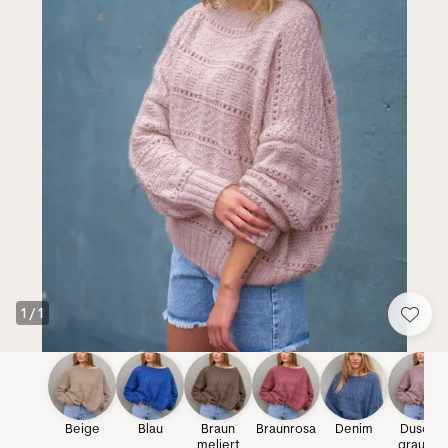
1
/
1
Beige
Blau
Braun
Braunrosa
Denim
Dusche
meliert
grau-lila