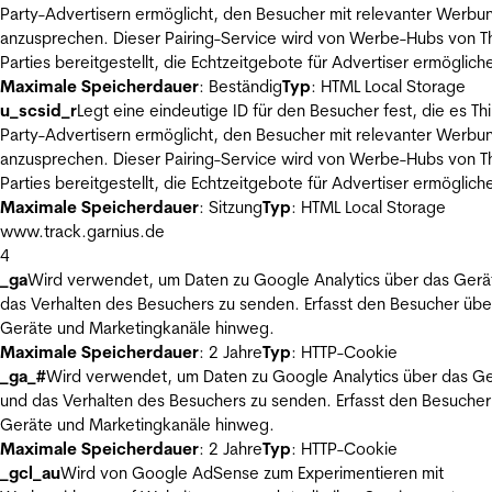
Party-Advertisern ermöglicht, den Besucher mit relevanter Werbu
anzusprechen. Dieser Pairing-Service wird von Werbe-Hubs von Th
Parties bereitgestellt, die Echtzeitgebote für Advertiser ermöglich
Maximale Speicherdauer
: Beständig
Typ
: HTML Local Storage
u_scsid_r
Legt eine eindeutige ID für den Besucher fest, die es Thi
Party-Advertisern ermöglicht, den Besucher mit relevanter Werbu
anzusprechen. Dieser Pairing-Service wird von Werbe-Hubs von Th
Parties bereitgestellt, die Echtzeitgebote für Advertiser ermöglich
Maximale Speicherdauer
: Sitzung
Typ
: HTML Local Storage
www.track.garnius.de
4
_ga
Wird verwendet, um Daten zu Google Analytics über das Gerä
das Verhalten des Besuchers zu senden. Erfasst den Besucher übe
Geräte und Marketingkanäle hinweg.
Maximale Speicherdauer
: 2 Jahre
Typ
: HTTP-Cookie
_ga_#
Wird verwendet, um Daten zu Google Analytics über das Ge
und das Verhalten des Besuchers zu senden. Erfasst den Besucher
Geräte und Marketingkanäle hinweg.
Maximale Speicherdauer
: 2 Jahre
Typ
: HTTP-Cookie
_gcl_au
Wird von Google AdSense zum Experimentieren mit