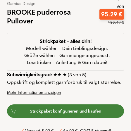
Garnius Design
Von
BROOKE puderrosa
95
.
29
€
Pullover
130
.
49
€
Strickpaket – alles drin!
- Modell wählen – Dein Lieblingsdesign.
- Größe wählen – Garnmenge angepasst.
- Losstricken – Anleitung & Garn dabei!
Schwierigkeitsgrad:
★★ ★ (3 von 5)
Oppskrift og komplett garnforbruk til valgt størrelse.
Mehr Informationen anzeigen
Strickpaket konfigurieren und kaufen
Versand 5,99 €
Ab 99 €: GRATIS Versand!