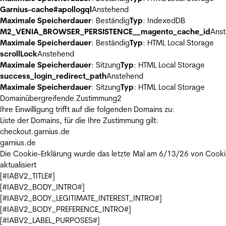
Garnius-cache#apollogql
Anstehend
Maximale Speicherdauer
: Beständig
Typ
: IndexedDB
M2_VENIA_BROWSER_PERSISTENCE__magento_cache_id
Ans
Maximale Speicherdauer
: Beständig
Typ
: HTML Local Storage
scrollLock
Anstehend
Maximale Speicherdauer
: Sitzung
Typ
: HTML Local Storage
success_login_redirect_path
Anstehend
Maximale Speicherdauer
: Sitzung
Typ
: HTML Local Storage
Domainübergreifende Zustimmung
2
Ihre Einwilligung trifft auf die folgenden Domains zu:
Liste der Domains, für die Ihre Zustimmung gilt:
checkout.garnius.de
garnius.de
Die Cookie-Erklärung wurde das letzte Mal am 6/13/26 von
Cooki
aktualisiert
[#IABV2_TITLE#]
[#IABV2_BODY_INTRO#]
[#IABV2_BODY_LEGITIMATE_INTEREST_INTRO#]
[#IABV2_BODY_PREFERENCE_INTRO#]
[#IABV2_LABEL_PURPOSES#]