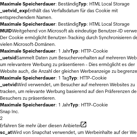
Maximale Speicherdauer
: Beständig
Typ
: HTML Local Storage
_uetvid_exp
Enthält das Verfallsdatum für das Cookie mit
entsprechendem Namen.
Maximale Speicherdauer
: Beständig
Typ
: HTML Local Storage
MUID
Weitgehend von Microsoft als eindeutige Benutzer-ID verw
Der Cookie ermöglicht Benutzer-Tracking durch Synchronisieren de
vielen Microsoft-Domänen.
Maximale Speicherdauer
: 1 Jahr
Typ
: HTTP-Cookie
_uetsid
Sammelt Daten zum Besucherverhalten auf mehreren Webs
um relevantere Werbung zu präsentieren - Dies ermöglicht es der
Website auch, die Anzahl der gleichen Werbeanzeige zu begrenze
Maximale Speicherdauer
: 1 Tag
Typ
: HTTP-Cookie
_uetvid
Wird verwendet, um Besucher auf mehreren Websites zu
tracken, um relevante Werbung basierend auf den Präferenzen de
Besuchers zu präsentieren.
Maximale Speicherdauer
: 1 Jahr
Typ
: HTTP-Cookie
Snap Inc.
2
Erfahren Sie mehr über diesen Anbieter
sc_at
Wird von Snapchat verwendet, um Werbeinhalte auf der We