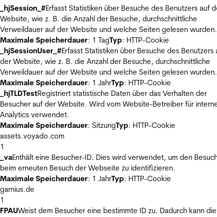
_hjSession_#
Erfasst Statistiken über Besuche des Benutzers auf d
Website, wie z. B. die Anzahl der Besuche, durchschnittliche
Verweildauer auf der Website und welche Seiten gelesen wurden.
Maximale Speicherdauer
: 1 Tag
Typ
: HTTP-Cookie
_hjSessionUser_#
Erfasst Statistiken über Besuche des Benutzers 
der Website, wie z. B. die Anzahl der Besuche, durchschnittliche
Verweildauer auf der Website und welche Seiten gelesen wurden.
Maximale Speicherdauer
: 1 Jahr
Typ
: HTTP-Cookie
_hjTLDTest
Registriert statistische Daten über das Verhalten der
Besucher auf der Website. Wird vom Website-Betreiber für intern
Analytics verwendet.
Maximale Speicherdauer
: Sitzung
Typ
: HTTP-Cookie
assets.voyado.com
1
_va
Enthält eine Besucher-ID. Dies wird verwendet, um den Besuc
beim erneuten Besuch der Webseite zu identifizieren.
Maximale Speicherdauer
: 1 Jahr
Typ
: HTTP-Cookie
garnius.de
1
FPAU
Weist dem Besucher eine bestimmte ID zu. Dadurch kann die